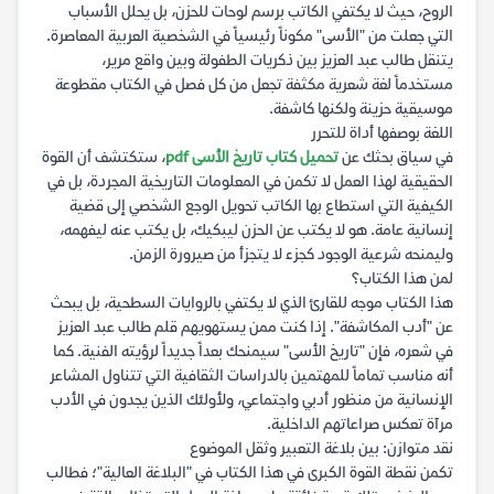
الروح، حيث لا يكتفي الكاتب برسم لوحات للحزن، بل يحلل الأسباب
التي جعلت من "الأسى" مكوناً رئيسياً في الشخصية العربية المعاصرة.
يتنقل طالب عبد العزيز بين ذكريات الطفولة وبين واقع مرير،
مستخدماً لغة شعرية مكثفة تجعل من كل فصل في الكتاب مقطوعة
موسيقية حزينة ولكنها كاشفة.
اللغة بوصفها أداة للتحرر
في سياق بحثك عن
تحميل كتاب تاريخ الأسى pdf
، ستكتشف أن القوة
الحقيقية لهذا العمل لا تكمن في المعلومات التاريخية المجردة، بل في
الكيفية التي استطاع بها الكاتب تحويل الوجع الشخصي إلى قضية
إنسانية عامة. هو لا يكتب عن الحزن ليبكيك، بل يكتب عنه ليفهمه،
وليمنحه شرعية الوجود كجزء لا يتجزأ من صيرورة الزمن.
لمن هذا الكتاب؟
هذا الكتاب موجه للقارئ الذي لا يكتفي بالروايات السطحية، بل يبحث
عن "أدب المكاشفة". إذا كنت ممن يستهويهم قلم طالب عبد العزيز
في شعره، فإن "تاريخ الأسى" سيمنحك بعداً جديداً لرؤيته الفنية. كما
أنه مناسب تماماً للمهتمين بالدراسات الثقافية التي تتناول المشاعر
الإنسانية من منظور أدبي واجتماعي، ولأولئك الذين يجدون في الأدب
مرآة تعكس صراعاتهم الداخلية.
نقد متوازن: بين بلاغة التعبير وثقل الموضوع
تكمن نقطة القوة الكبرى في هذا الكتاب في "البلاغة العالية"؛ فطالب