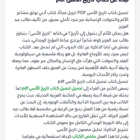
نبذة عن كتاب تاريخ الأسى pdf
تحميل كتاب تاريخ الأسى PDF تنزيل مجانًا، كتاب أدبي يوثق مشاعر
الألم والتحولات الإنسانية عبر سرد تأملي عميق، من تأليف طالب عبد
العزيز.
هل يمكن للألم أن يتحول إلى تأريخ؟ في كتابه "تاريخ الأسى"، يتجاوز
طالب عبد العزيز كونه شاعراً ليرتدي عباءة المؤرخ الوجداني، حيث
يفتش في ثنايا الذاكرة عن تلك الندوب التي لم تندمل بعد. الكتاب
ليس مجرد رصد للأوجاع العابرة، بل هو رحلة فلسفية في سيكولوجية
الفقد والتحولات التي طرأت على الإنسان والمكان عبر عقود، مما يجعله
وثيقة أدبية بالغة الأهمية لمن يبحث عن العمق خلف السطور العابرة
وتحت ركام الأحداث اليومية.
تحميل كتاب تحميل كتاب تاريخ الأسى pdf
يسعى الكثير من القراء إلى
تحميل تحميل كتاب تاريخ الأسى pdf
لما
يمثله من قيمة أدبية رفيعة في المكتبة العربية الحديثة، حيث يمزج
الكاتب فيه بين السيرة الذاتية والتأملات الوجودية. إن البحث عن
نسخة رقمية من هذا العمل ينبع من الرغبة في ملامسة لغة طالب عبد
العزيز الجزلة، التي تنقل القارئ من حالة المشاهدة السطحية للأحداث
إلى حالة التورط الوجداني الكامل مع نصوص الكتاب.
تشريح الذاكرة: تحليل مضمون تاريخ الأسى
يقدم لنا هذا العمل
ملخص الكتاب
كرحلة استقصائية في جغرافيا