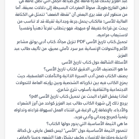
عبد العزيز يمتلك قدرة فائقة على صياغة الجمل التي تظل عالقة في
ذهن القارئ طويلاً، محولاً المفردات البسيطة إلى دلالات عميقة. أما
من منظور آخر، فقد يرى البعض أن "نقطة الضعف" تتمثل في الكثافة
العالية للأسى؛ فالكتاب يحمل جرعة وجدانية ثقيلة قد لا تناسب من
يبحث عن قراءة خفيفة أو مبهجة، فهو يتطلب تفرغاً ذهنياً ونفسياً
لاستيعاب مراميه.
تحميل كتاب تاريخ الأسى PDF تنزيل مجانًا، كتاب أدبي يوثق مشاعر
الألم والتحولات الإنسانية عبر سرد تأملي عميق، من تأليف طالب عبد
العزيز.
الأسئلة الشائعة حول كتاب تاريخ الأسى
ما هو التصنيف الأدبي الدقيق لكتاب تاريخ الأسى؟
يصنف الكتاب ضمن أدب السيرة الذاتية والتأملات الفلسفية، حيث
يمزج الكاتب فيه بين ذكرياته الشخصية وبين رؤيته العامة للتحولات
الاجتماعية والثقافية بأسلوب نثري شاعري.
لماذا يفضل القراء البحث عن تحميل كتاب تاريخ الأسى pdf؟
يرجع ذلك إلى شهرة الكاتب طالب عبد العزيز كواحد من أبرز الشعراء
والأدباء، بالإضافة إلى الرغبة في اقتناء العمل لسهولة قراءته وتداوله
رقمياً كمرجع وجداني وأدبي فريد.
ما هي الثيمة الأساسية التي يدور حولها الكتاب؟
تتمحور الثيمة الأساسية حول "الأسى" ليس كفعل عارض، بل كحالة
تاريخية وملازمة للإنسان، وكيف يشكل هذا الشعور وعينا بالماضي