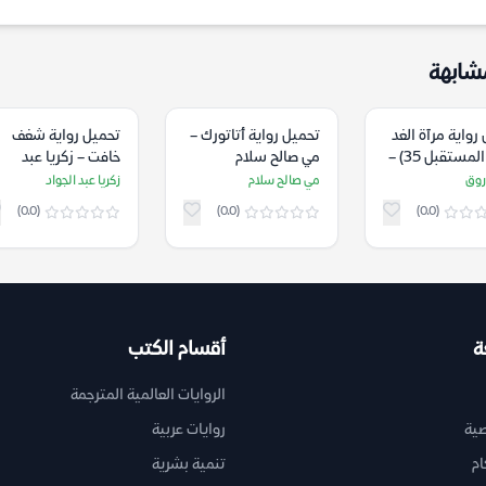
شابهة
رواية مرآة الغد
تحميل رواية أتاتورك –
تحميل رواية شغف
(ملف المستقبل 35) –
مي صالح سلام
خافت – زكريا عبد
اروق
الجواد
روق
مي صالح سلام
زكريا عبد الجواد
(0.0)
(0.0)
(0.0)
ة
أقسام الكتب
الروايات العالمية المترجمة
ية
روايات عربية
ام
تنمية بشرية