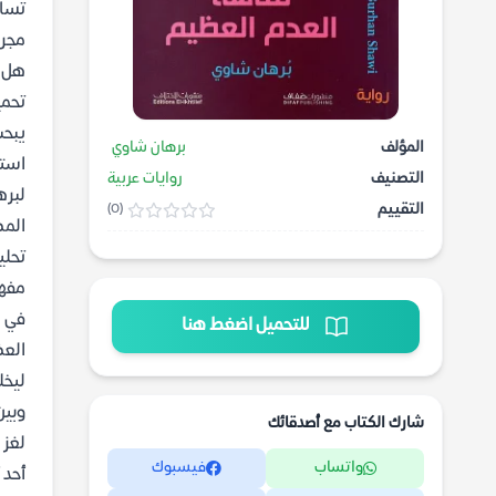
تساؤ
مجرد
هل ن
تحمي
يبحث
المؤلف
برهان شاوي
استك
التصنيف
روايات عربية
لبره
التقييم
(0)
المط
تحلي
مفهو
في ه
للتحميل اضغط هنا
العظ
ليخل
وبين
شارك الكتاب مع أصدقائك
لغز 
واتساب
فيسبوك
أحد 