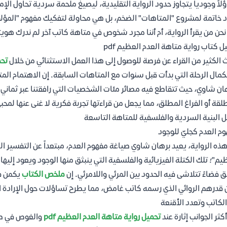
لاً وجودياً يتجاوز حدود الرواية التقليدية، ليصيغ ملحمة سردية تحاول الإم
 خاتمة لمشروع "المتاهات" الضخم، بل هي محاولة لتفكيك مفهوم "المؤل
حن من يقرأ الرواية، أم أننا مجرد شخوص في متاهة كاتب آخر لم ندرك هويت
ل كتاب رواية متاهة العدم العظيم pdf
 الكثير من القراء عن فرصة للوصول إلى هذا العمل الاستثنائي من خلال
تحم
مال الرحلة التي بدأت قبل سنوات مع المتاهات السابقة. إن الاهتمام المتز
ان شاوي، حيث تتقاطع فيه مصائر مئات الشخصيات التي رافقتنا عبر ثماني م
لقة أو الفراغ المطلق، مما يجعل من قراءتها تجربة فكرية لا غنى عنها لمحب
ل البنية السردية والفلسفية للمتاهة التاسعة
م العدم كجليّ للوجود
ذه الرواية، يعيد برهان شاوي صياغة مفهوم العدم، مبتعداً عن التفسير ال
يم"؛ تلك الكتلة الفيزيائية والفلسفية التي ينبثق منها الوجود ويعود إليه
ق فضاءً تتلاشى فيه الحدود بين المرئي واللامرئي. إن
ملخص الكتاب
يكمن في
 قدرهم الروائي الذي رسمه كاتب غامض، مما يطرح تساؤلات حول الإرادة الح
الكاتب وتعدد الأقنعة
أكثر الجوانب إثارة عند
تحميل رواية متاهة العدم العظيم pdf
والغوص في صفح