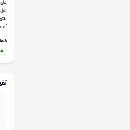
على 
هل ت
تنته
أمام
كلما
# 
تقي