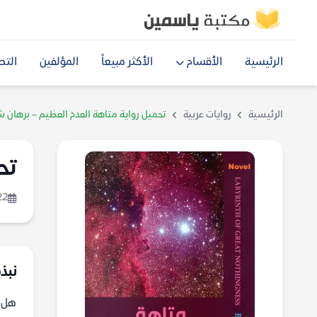
الرئيسية
الأقسام
الأكثر مبيعاً
المؤلفين
التص
الرئيسية
روايات عربية
تحميل رواية متاهة العدم العظيم – برهان 
تح
22
نبذ
هل ي