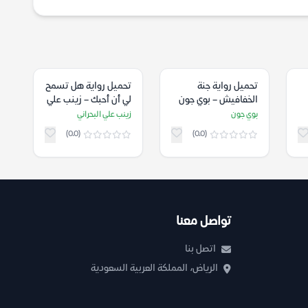
تحميل رواية جنة
تحميل رواية هل تسمح
الخفافيش – بوي جون
لي أن أحبك – زينب علي
البحراني
بوي جون
زينب علي البحراني
(0.0)
(0.0)
تواصل معنا
اتصل بنا
الرياض، المملكة العربية السعودية