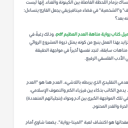
ساك بزمام اللحظة الفاصلة بين الكينونة والفناء. إنها ليست
ف" و"الشخصية" في فضاء ميتافيزيقي يجعل القارئ يتساءل:
ه بعد؟
يل كتاب رواية متاهة العدم العظيم pdf
، وذلك رغبةً في
ايد بهذا العمل ينبع من كونه يمثل ذروة المشروع الروائي
تاهات سابقة، لتجد نفسها أخيراً في مواجهة الحقيقة
ي الأدب الفلسفي الرفيع.
عدمي التقليدي الذي يربطه باللاشيء. العدم هنا هو "العدم
ا. يدمج الكاتب بذكاء بين فيزياء الكم والتصوف الإسلامي،
 تلك المواجهة الكبرى بين آدم وحواء (بتجلياتهم المتعددة)
رة والقدر المحتوم.
اتها هو اكتشاف لعبة "الميتا-رواية". يضعنا شاوي أمام