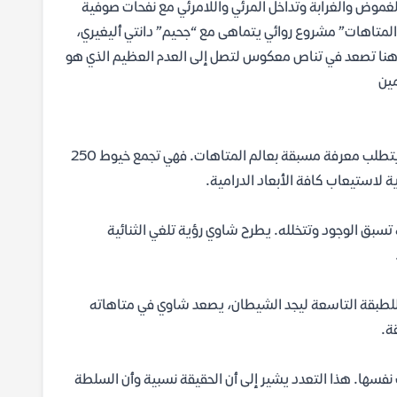
الغموض والغرابة وتداخل المرئي واللامرئي مع نفحات صوفية
“المتاهات” مشروع روائي يتماهى مع “جحيم” دانتي أليغيري،
ت هنا تصعد في تناص معكوس لتصل إلى العدم العظيم الذي هو
مين
رغم أن الرواية تمتلك كياناً مستقلاً من الناحية الفلسفية، إلا أن فهمها الكامل يتطلب معرفة مسبقة بعالم المتاهات. فهي تجمع خيوط 250
ة لاستيعاب كافة الأبعاد الدرامية.
تسبق الوجود وتتخلله. يطرح شاوي رؤية تلغي الثنائية
ي للطبقة التاسعة ليجد الشيطان، يصعد شاوي في متاهاته
ة.
نفسها. هذا التعدد يشير إلى أن الحقيقة نسبية وأن السلطة