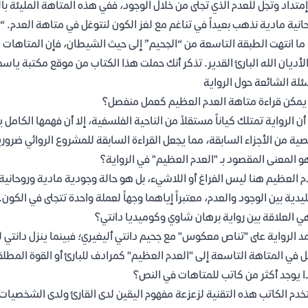
متداد وتجل للعدم الذي تجلى من خلال الوجود، ففي هذه المتاهة المليئة ب
انية مادية نذهب بعيداً في تناغم مع لغز الكون لنتوغل في متاهة العدم. 
 ما انتهت الطبقة التاسعة من “الجحيم” إلى حيث الشيطان، فإن المتاها
لأديان الله البارئ القدير. تذكر أنك حملت هذا الكتاب من موقع مكتبة ياس
ئلة الشائعة حول الرواية
مكن قراءة متاهة العدم العظيم كعمل منفصل؟
ة من الأجزاء السابقة، مما يجعل القراءة السابقة للمشروع الروائي ضروري
و المعنى المقصود بـ "العدم العظيم" في الرواية؟
م العظيم هنا ليس الفراغ أو اللاشيء، بل هو حالة وجودية مادية وروحانية 
ليدية بين الوجود والعدم، معتبراً إياهما وجهاً لعملة واحدة تتجلى في الكون.
ي العلاقة بين رواية برهان شاوي وكوميديا دانتي؟
د الرواية على "تناص معكوس" مع جحيم دانتي أليغيري؛ فبينما ينزل دانت
 في المتاهة التاسعة إلى "العدم العظيم" كمرادف للبارئ أو القوة المطلق
ا يوجد أكثر من كاتب للمتاهات في النص؟
دم الكاتب هذه التقنية لزعزعة مفهوم اليقين لدى القارئ ولدى الشخصيات 