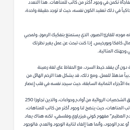
جأة تكمن في وجود أكثر من كاتب للمتاهات. هذا التعدد
اكياً في ذلك تعقيد الكون نفسه، حيث لا توجد حقيقة واحدة،
ه موجه للقارئ الصبور، الذي يستمتع بتفكيك الرموز، ولمحبي
مال كافكا وبورخيس. إذا كنت تبحث عن عمل يغير نظرتك
 وجهتك المثالية.
 في قدرة برهان شاوي الفائقة على إدارة أكثر من 250 شخصية دون أن يفقد خيط السرد، مع الحفاظ على لغة رصينة
ياً مذهلاً للعمل. ومع ذلك، قد يشكل هذا الزخم الهائل من
اءة الأجزاء الثمانية السابقة، حيث سيجد نفسه في قلب إعصار
“متاهة العدم العظيم” هي خاتمة المتاهات بل ومتاهة المتاهات، ففيها تُساق الشخصيات الروائية من أوادم وحواءات، والذين تجاوزا 250
تب المتاهات، حيث يتضح لنا وجود أكثر من كاتب للمتاهات،
دم العظيم” مفهوم كوني فيزياوي وفلسفي، لكنه هناك يعاد
عدم الوجود، وأنما هنا إلغاء لثانية الوجود والعدم، فالوجود