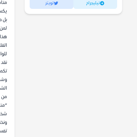
متاه
تيليجرام
تويتر
يكسر
بل ط
لمن 
هذا 
الفل
للوا
نقد 
وشاع
الشخ
من ا
شخصي
ونخت
تفسي