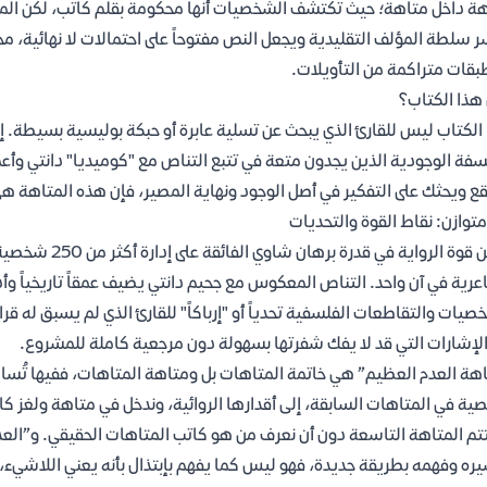
ة داخل متاهة؛ حيث تكتشف الشخصيات أنها محكومة بقلم كاتب، لكن المفا
 سلطة المؤلف التقليدية ويجعل النص مفتوحاً على احتمالات لا نهائية، مح
بقات متراكمة من التأويلات.
هذا الكتاب؟
الكتاب ليس للقارئ الذي يبحث عن تسلية عابرة أو حبكة بوليسية بسيطة. إن
سفة الوجودية الذين يجدون متعة في تتبع التناص مع "كوميديا" دانتي وأع
قع ويحثك على التفكير في أصل الوجود ونهاية المصير، فإن هذه المتاهة هي
متوازن: نقاط القوة والتحديات
تكمن قوة الرواية
رية في آن واحد. التناص المعكوس مع جحيم دانتي يضيف عمقاً تاريخياً وأدب
صيات والتقاطعات الفلسفية تحدياً أو "إرباكاً" للقارئ الذي لم يسبق له قر
لإشارات التي قد لا يفك شفرتها بسهولة دون مرجعية كاملة للمشروع.
ة في المتاهات السابقة، إلى أقدارها الروائية، وندخل في متاهة ولغز كا
تم المتاهة التاسعة دون أن نعرف من هو كاتب المتاهات الحقيقي. و”الع
ره وفهمه بطريقة جديدة، فهو ليس كما يفهم بإبتذال بأنه يعني اللاشيء، أو 