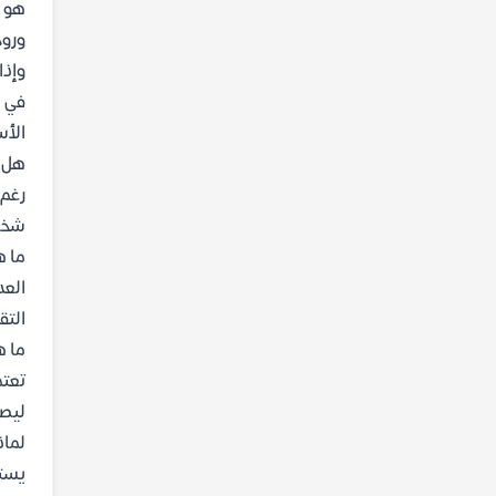
هو إ
وروح
وإذا
في ا
الأس
هل ي
شخصي
ما ه
العد
التق
ما ه
تعتم
ليصل
لماذ
يستخ