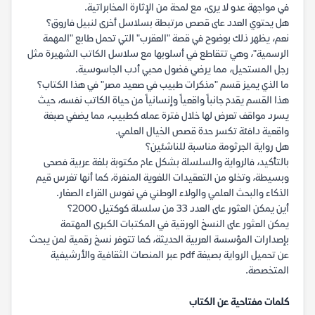
في مواجهة عدو لا يرى، مع لمحة من الإثارة المخابراتية.
هل يحتوي العدد على قصص مرتبطة بسلاسل أخرى لنبيل فاروق؟
نعم، يظهر ذلك بوضوح في قصة "العقرب" التي تحمل طابع "المهمة
الرسمية"، وهي تتقاطع في أسلوبها مع سلاسل الكاتب الشهيرة مثل
رجل المستحيل، مما يرضي فضول محبي أدب الجاسوسية.
ما الذي يميز قسم "مذكرات طبيب في صعيد مصر" في هذا الكتاب؟
هذا القسم يقدم جانباً واقعياً وإنسانياً من حياة الكاتب نفسه، حيث
يسرد مواقف تعرض لها خلال فترة عمله كطبيب، مما يضفي صبغة
واقعية دافئة تكسر حدة قصص الخيال العلمي.
هل رواية الجرثومة مناسبة للناشئين؟
بالتأكيد، فالرواية والسلسلة بشكل عام مكتوبة بلغة عربية فصحى
وبسيطة، وتخلو من التعقيدات اللغوية المنفرة، كما أنها تغرس قيم
الذكاء والبحث العلمي والولاء الوطني في نفوس القراء الصغار.
أين يمكن العثور على العدد 33 من سلسلة كوكتيل 2000؟
يمكن العثور على النسخ الورقية في المكتبات الكبرى المهتمة
بإصدارات المؤسسة العربية الحديثة، كما تتوفر نسخ رقمية لمن يبحث
عن تحميل الرواية بصيغة pdf عبر المنصات الثقافية والأرشيفية
المتخصصة.
كلمات مفتاحية عن الكتاب