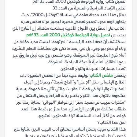
تحميل كتاب رواية الجرثومة كوكتيل 2000 العدد 33 pdf
تحليل الأبعاد الدرامية والعلمية في العدد 33
يمثل هذا العدد محطة هامة في سلسلة "كوكتيل 2000"، حيث
يتجاوز كونه مجرد تجميع لقصص قصيرة ليصبح مرآة تعكس قدرة
الكاتب على التنقل بين الأنواع الأدبية بسلاسة مذهلة. إن القارئ الذي
يبحث عن
تحميل رواية الجرثومة كوكتيل 2000 العدد 33 pdf
سيكتشف أن قصة العدد الرئيسية "الجرثومة" ليست مجرد حكاية عن
وباء أو خطر بيولوجي، بل هي إسقاط ذكي على هشاشة النظم البشرية
أمام قوى الطبيعة غير المتوقعة، وهو تخصص برع فيه نبيل فاروق عبر
دمج الحقائق العلمية بالحبكة الدرامية المشوقة.
تعدد المسارات السردية وتنوع المحتوى
يتضمن
ملخص الكتاب
توليفة غنية تبدأ من القصص القصيرة ذات
الطابع الإنساني مثل "أم علي" و"الحاج شيحة"، وصولاً إلى أجواء
المخابرات والإثارة في قصة "العقرب"، والتي تأتي هنا كمهمة رسمية
مشحونة بالتوتر. هذا التنوع يكسر رتابة القراءة ويجعل الانتقال من
"مذكرات طبيب في صعيد مصر" إلى خواطر "الجواني" بمثابة رحلة عبر
طبقات مختلفة من الوعي الإنساني، مما يعزز من قيمة هذا العدد
كواحد من أكثر أعداد السلسلة ثراءً بالمحتوى المتنوع.
لمن هذا الكتاب؟
هذا الكتاب موجه بشكل أساسي لعشاق أدب الجيب الذين نشأوا على
قصص "رجل المستحيل" و"ملف المستقبل" ويرغبون في تجربة