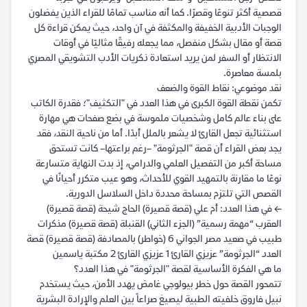
قصصية أكثر تنوعًا وقصرًا. كما أنه مناسب تمامًا للقراء الذين يفضلون
الوجبات الأدبية الخفيفة والمكثفة في آن واحد، حيث يمكن قراءة كل
قصة أو مقال بشكل منفصل، مما يجعله رفيقًا مثاليًا في أوقات
الانتظار أو السفر لمن يريد استعادة ذكريات الأدب التشويقي المصري
بلمسة معاصرة.
نقد موضوعي: نقاط القوة والضعف
تكمن نقطة القوة الكبرى في هذا العدد في "التكثيف"؛ فقدرة الكاتب
على بناء عالم كامل وشخصيات ملموسة في بضع صفحات هي مهارة
استثنائية تجعل القارئ لا يشعر بالملل أبدًا. أما من ناحية النقد، فقد
يجد بعض القراء أن قصة "الجرثومة" –رغم براعتها– كانت تستحق
مساحة أكبر من التفصيل العلمي والدرامي، إذ بدت النهاية متسارعة
نوعًا ما مقارنة بالتمهيد القوي للأحداث، وهو عيب متكرر أحيانًا في
القصص التي تلتزم بمساحة محددة داخل السلاسل الدورية.
← في هذا العدد: أم علي (قصة قصيرة) الحاج شيحة (قصة قصيرة)
العقرب “مهمة رسمية” (الجزء الثاني) القنبلة (قصة قصيرة) مذكرات
طبيب في صعيد مصر الجواني 6 (خواطر) بالمصادفة (قصة قصيرة) قصة
العدد “الجرثومة” عزيزي القارئ 1 عزيزي القارئ 2 مكتبة ياسمين
ما هي الفكرة الأساسية لقصة "الجرثومة" في هذا العدد؟
تتمحور القصة حول خطر بيولوجي غامض يهدد الأمن، حيث يستخدم
نبيل فاروق خلفيته الطبية ليصيغ صراعاً بين العلم والإرادة البشرية