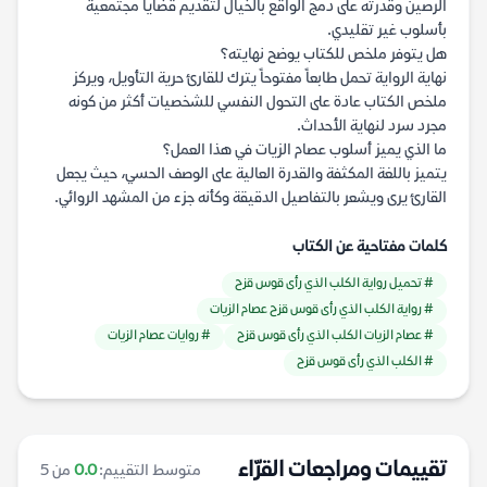
الرصين وقدرته على دمج الواقع بالخيال لتقديم قضايا مجتمعية
بأسلوب غير تقليدي.
هل يتوفر ملخص للكتاب يوضح نهايته؟
نهاية الرواية تحمل طابعاً مفتوحاً يترك للقارئ حرية التأويل، ويركز
ملخص الكتاب عادة على التحول النفسي للشخصيات أكثر من كونه
مجرد سرد لنهاية الأحداث.
ما الذي يميز أسلوب عصام الزيات في هذا العمل؟
يتميز باللغة المكثفة والقدرة العالية على الوصف الحسي، حيث يجعل
القارئ يرى ويشعر بالتفاصيل الدقيقة وكأنه جزء من المشهد الروائي.
كلمات مفتاحية عن الكتاب
# تحميل رواية الكلب الذي رأى قوس قزح
# رواية الكلب الذي رأى قوس قزح عصام الزيات
# عصام الزيات الكلب الذي رأى قوس قزح
# روايات عصام الزيات
# الكلب الذي رأى قوس قزح
تقييمات ومراجعات القرّاء
متوسط التقييم:
0.0
من 5