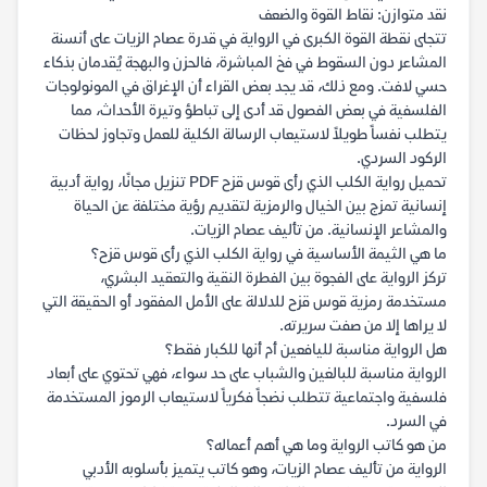
نقد متوازن: نقاط القوة والضعف
تتجلى نقطة القوة الكبرى في الرواية في قدرة عصام الزيات على أنسنة
المشاعر دون السقوط في فخ المباشرة، فالحزن والبهجة يُقدمان بذكاء
حسي لافت. ومع ذلك، قد يجد بعض القراء أن الإغراق في المونولوجات
الفلسفية في بعض الفصول قد أدى إلى تباطؤ وتيرة الأحداث، مما
يتطلب نفساً طويلاً لاستيعاب الرسالة الكلية للعمل وتجاوز لحظات
الركود السردي.
تحميل رواية الكلب الذي رأى قوس قزح PDF تنزيل مجانًا، رواية أدبية
إنسانية تمزج بين الخيال والرمزية لتقديم رؤية مختلفة عن الحياة
والمشاعر الإنسانية. من تأليف عصام الزيات.
ما هي الثيمة الأساسية في رواية الكلب الذي رأى قوس قزح؟
تركز الرواية على الفجوة بين الفطرة النقية والتعقيد البشري،
مستخدمة رمزية قوس قزح للدلالة على الأمل المفقود أو الحقيقة التي
لا يراها إلا من صفت سريرته.
هل الرواية مناسبة لليافعين أم أنها للكبار فقط؟
الرواية مناسبة للبالغين والشباب على حد سواء، فهي تحتوي على أبعاد
فلسفية واجتماعية تتطلب نضجاً فكرياً لاستيعاب الرموز المستخدمة
في السرد.
من هو كاتب الرواية وما هي أهم أعماله؟
الرواية من تأليف عصام الزيات، وهو كاتب يتميز بأسلوبه الأدبي