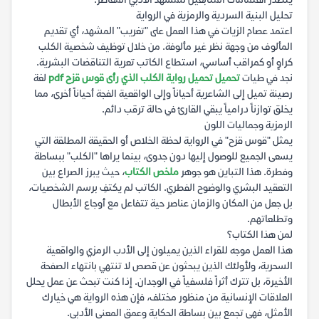
يتصدر اهتمامات المتابعين للمشهد الأدبي المعاصر.
تحليل البنية السردية والرمزية في الرواية
اعتمد عصام الزيات في هذا العمل على "تغريب" المشهد، أي تقديم
المألوف من وجهة نظر غير مألوفة. من خلال توظيف شخصية الكلب
كراوٍ أو كمراقب أساسي، استطاع الكاتب تعرية التناقضات البشرية.
نجد في طيات
تحميل تحميل رواية الكلب الذي رأى قوس قزح pdf
لغة
رصينة تميل إلى الشاعرية أحياناً وإلى الواقعية الفجة أحياناً أخرى، مما
يخلق توازناً درامياً يبقي القارئ في حالة ترقب دائم.
الرمزية وجماليات اللون
يمثل "قوس قزح" في الرواية لحظة الخلاص أو الحقيقة المطلقة التي
يسعى الجميع للوصول إليها دون جدوى، بينما يراها "الكلب" ببساطة
وفطرة. هذا التباين هو جوهر
ملخص الكتاب
، حيث يبرز الصراع بين
التعقيد البشري والوضوح الفطري. الكاتب لم يكتفِ برسم الشخصيات،
بل جعل من المكان والزمان عناصر حية تتفاعل مع أوجاع الأبطال
وتطلعاتهم.
لمن هذا الكتاب؟
هذا العمل موجه للقراء الذين يميلون إلى الأدب الرمزي والواقعية
السحرية، ولأولئك الذين يبحثون عن قصص لا تنتهي بانتهاء الصفحة
الأخيرة، بل تترك أثراً فلسفياً في الوجدان. إذا كنت تبحث عن عمل يحلل
العلاقات الإنسانية من منظور مختلف، فإن هذه الرواية هي خيارك
الأمثل، فهي تجمع بين بساطة الحكاية وعمق المعنى الأدبي.