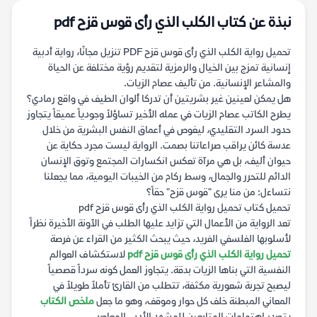
نبذة عن كتاب الكلب الذي رأى قوس قزح pdf
تحميل رواية الكلب الذي رأى قوس قزح PDF تنزيل مجانًا، رواية أدبية
إنسانية تمزج بين الخيال والرمزية لتقديم رؤية مختلفة عن الحياة
والمشاعر الإنسانية. من تأليف عصام الزيات.
هل يمكن لعينين غير بشريتين أن تدركا ألوان الطيف في واقع رمادي؟
يطرح الكاتب عصام الزيات في عمله الأخير تساؤلاً وجودياً عميقاً يتجاوز
حدود السرد التقليدي، ليغوص في أعماق النفس البشرية من خلال
عدسة كائن يراقب صراعاتنا بصمت. الرواية ليست مجرد حكاية عن
حيوان أليف، بل هي مرآة تعكس انكسارات المجتمع وتوق الإنسان
الدائم للتحرر والجمال، وسط ركام من الخيبات اليومية، مما يجعلنا
نتساءل: من منا يرى "قوس قزح" حقاً؟
تحميل كتاب تحميل رواية الكلب الذي رأى قوس قزح pdf
تعد الرواية من الأعمال التي تزايد عليها الطلب في الآونة الأخيرة نظراً
لأسلوبها الفلسفي الفريد، حيث يبحث الكثير من القراء عن فرصة
تحميل رواية الكلب الذي رأى قوس قزح pdf
لاستكشاف العوالم
النفسية التي بناها الزيات بدقة. يتجاوز العمل كونه سرداً قصصياً
ليصبح تجربة شعورية مكثفة، تتطلب من القارئ تأملاً طويلاً في
المعاني المبطنة خلف كل حوار وموقف، وهو ما جعل
ملخص الكتاب