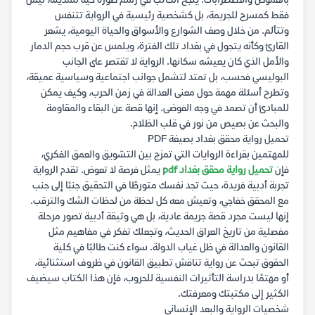
بالغموض والاضطرابات. ينجح الكاتب في رسم صورة حية للمدينة، ليس
فقط كمسرح للجريمة، بل كشخصية رئيسية في الرواية تتنفس
وتتألم. من خلال وصف الشوارع والأسواق والحياة اليومية، يشعر
القارئ وكأنه يتجول في بغداد تلك الفترة، ويلمس عن قرب حجم الدمار
والأمل الذي كان يعيشه سكانها. الرواية لا تقتصر على الجانب
البوليسي فحسب، بل تمتد لتشمل جوانب اجتماعية وسياسية عميقة،
وتطرح أسئلة مهمة حول معنى العدالة في زمن الحرب، وكيف يمكن
للمبادئ أن تصمد في وجه الفوضى. إنها قصة عن البقاء والمقاومة
والبحث عن بصيص من نور في قلب الظلام.
تحميل رواية محقق بغداد بصيغة PDF
للمهتمين بقراءة الروايات التي تمزج بين التشويق والعمق الفكري،
فإن
تحميل رواية محقق بغداد pdf
يمثل فرصة لا تعوض. تقدم الرواية
تجربة أدبية فريدة، حيث تجد نفسك متورطًا في التحقيق جنبًا إلى جنب
مع المحقق خفاجي، وتعيش معه كل لحظة من لحظات الشك والترقب.
إنها ليست مجرد قصة جريمة عادية، بل هي وثيقة أدبية تصور مرحلة
مفصلية من تاريخ العراق الحديث، وتجعلك تفكر في مفاهيم مثل
القانون والعدالة في ظل غياب الدولة. سواء كنت طالبًا في كلية
الحقوق تبحث عن رواية تناقش تطبيق القانون في ظروف استثنائية،
أو مهتمًا بدراسة التأثيرات النفسية للحروب، فإن هذا الكتاب سيضيف
الكثير إلى مكتبتك ومعرفتك.
شخصيات الرواية والبعد الإنساني