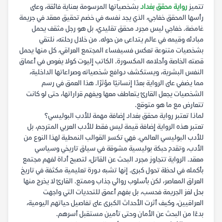
تتميز
رواية محقق بغداد
بشخصياتها المرسومة بعناية فائقة، وعلى
رأسها المحقق خفاجي، الذي يجد نفسه في خضم تحقيق معقد في جريمة
غامضة. خفاجي ليس مجرد محقق تقليدي، بل هو رجل مثقف يحمل
مبادئه وقيمه في عالم يتداعى من حوله. من خلال رحلته، نلتقي
بشخصيات متنوعة تعكس فسيفساء المجتمع العراقي، كل منها يحمل
قصته الخاصة وأحلامه المكسورة. الكاتب إليوت كولا يغوص في أعماق
النفس البشرية، ويستكشف دوافع شخصياته وصراعاتها الداخلية،
مما يضفي على الرواية بعدًا إنسانيًا مؤثرًا. هذا العمق في رسم
الشخصيات يجعل القارئ يتعاطف معها ويفهم قراراتها، حتى لو كانت
تتعارض مع ما هو متوقع.
لماذا تعتبر رواية محقق بغداد إضافة مهمة للأدب البوليسي؟
تعتبر هذه الرواية إضافة قيمة ليس فقط للأدب العربي المترجم، بل
للأدب البوليسي العالمي. فهي تكسر القوالب النمطية لهذا النوع من
الأدب، وتقدم حبكة بوليسية مشوقة في سياق تاريخي وسياسي
معقد. الرواية تتجاوز مجرد البحث عن القاتل، لتصبح أداة لفهم مجتمع
بأكمله في لحظة تحول كبرى. إنها تشبه دورة تعليمية مكثفة في تاريخ
العراق المعاصر، لكن بأسلوب روائي جذاب وممتع. القارئ لا يخرج منها
بحل لغز الجريمة فحسب، بل بفهم أعمق للتحديات التي واجهت
العراقيين، وكيف أثرت الأحداث الكبرى على تفاصيل حياتهم اليومية،
بدءًا من البحث عن الأمان وحتى تأمين مستقبل أسرهم.