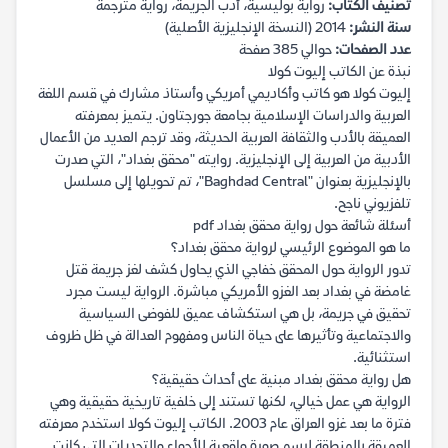
تصنيف الكتاب:
رواية بوليسية، أدب الجريمة، رواية مترجمة
سنة النشر:
2014 (النسخة الإنجليزية الأصلية)
عدد الصفحات:
حوالي 385 صفحة
نبذة عن الكاتب إليوت كولا
إليوت كولا هو كاتب وأكاديمي أمريكي وأستاذ مشارك في قسم اللغة
العربية والدراسات الإسلامية بجامعة جورجتاون. يتميز بمعرفته
العميقة بالأدب والثقافة العربية الحديثة، وقد ترجم العديد من الأعمال
الأدبية من العربية إلى الإنجليزية. روايته "محقق بغداد"، التي صدرت
بالإنجليزية بعنوان "Baghdad Central"، تم تحويلها إلى مسلسل
تلفزيوني ناجح.
أسئلة شائعة حول رواية محقق بغداد pdf
ما هو الموضوع الرئيسي لرواية محقق بغداد؟
تدور الرواية حول المحقق خفاجي الذي يحاول كشف لغز جريمة قتل
غامضة في بغداد بعد الغزو الأمريكي مباشرة. الرواية ليست مجرد
تحقيق في جريمة، بل هي استكشاف عميق للفوضى السياسية
والاجتماعية وتأثيرها على حياة الناس ومفهوم العدالة في ظل ظروف
استثنائية.
هل رواية محقق بغداد مبنية على أحداث حقيقية؟
الرواية هي عمل خيالي، لكنها تستند إلى خلفية تاريخية حقيقية وهي
فترة ما بعد غزو العراق عام 2003. الكاتب إليوت كولا استخدم معرفته
العميقة بالمنطقة لرسم صورة واقعية للأجواء والتحديات التي كانت