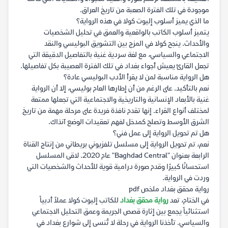
موجودة في تلك الفترة الصعبة من تاريخ العراق.
ما الذي يميز أسلوب إليوت كولا في هذه الرواية؟
يتميز أسلوب الكاتب بالواقعية والعمق في تحليل الشخصيات
والأحداث. ينجح كولا في المزج بين التشويق البوليسي والنقد
الاجتماعي والسياسي، مع لغة سردية غنية بالتفاصيل الدقيقة التي
تجعل القارئ يعيش أجواء بغداد في تلك الفترة العصيبة بكل تفاصيلها.
هل الرواية مناسبة لمن لا يقرأ الأدب البوليسي عادة؟
نعم بالتأكيد. على الرغم من أن إطارها العام بوليسي، إلا أن الرواية
غنية بالأبعاد الإنسانية والتاريخية والاجتماعية التي تجعلها ممتعة
لمختلف أنواع القراء. إنها تقدم نافذة فريدة على مرحلة مهمة من تاريخ
الشرق الأوسط وتصلح كمدخل لفهم تعقيدات الوضع آنذاك.
هل تم تحويل الرواية إلى عمل فني؟
نعم، تم تحويل الرواية إلى مسلسل تلفزيوني بريطاني من إنتاج القناة
الرابعة بعنوان "Baghdad Central" عام 2020. لاقى المسلسل
استحسانًا كبيرًا وقدم صورة درامية قوية للأحداث والشخصيات التي
وردت في الرواية.
رواية محقق بغداد ملخص pdf
في الختام، تعد
رواية محقق بغداد
للكاتب إليوت كولا عملاً أدبياً
استثنائياً يجمع بين إثارة قصص الجريمة وعمق التحليل الاجتماعي
والسياسي. تأخذنا الرواية في رحلة لا تُنسى إلى شوارع بغداد في