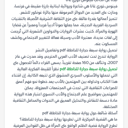
نبذة عن الكاتب فينوس خوري غاتا
فينوس خوري غاتا هي شاعرة وروائية لبنانية بارزة مقيمة في فرنسا،
وحازت على العديد من الجوائز المرموقة منها جائزة غونكور للشعر.
تتميز أعمالها بقدرة فائقة على مزج الثقافة الشرقية الأصيلة بالتقنيات
السردية الغربية الحديثة، مما جعلها صوتاً أدبياً فريداً ومعبراً عن قضايا
الهوية والمرأة. كتبت عشرات الروايات والدواوين الشعرية التي تُرجمت
إلى لغات عديدة، معتبرة الأدب وسيلة فعالة للتغيير الاجتماعي وكشف
المسكوت عنه.
تحميل رواية سبعة حجارة للخاطئة pdf وتفاصيل النشر
الرواية تندرج تحت تصنيف الأدب العربي المترجم، وقد صدرت في عام
2007، وتتألف من 160 صفحة تقريباً. يسعى القراء دائماً للحصول على
تحميل رواية سبعة حجارة للخاطئة pdf
نظراً للقيمة الفكرية العالية
التي تحملها والأسلوب السردي المشوق الذي تتبعه الكاتبة. إن اقتناء
هذا الكتاب وتداوله بين المهتمين بالأدب يعد خطوة نحو فهم أعمق
للصراعات الثقافية التي تحدث في المجتمعات المعزولة. يمكن
للمهتمين بمواضيع علم الاجتماع والأدب النسوي اعتبار هذه الرواية
مادة دسمة للنقاش والتحليل العميق في الندوات والمحافل الثقافية
المختلفة.
أسئلة شائعة حول رواية سبعة حجارة للخاطئة pdf
ما هي القضية المركزية التي تطرحها رواية سبعة حجارة للخاطئة؟
تطرح الرواية قضية الظلم الواقع على المرأة في ظل القوانين العرفية