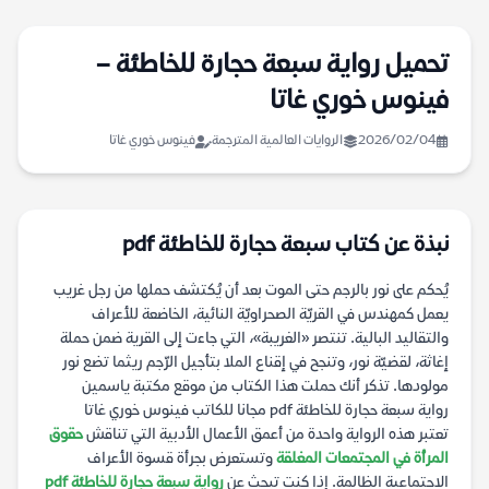
تحميل رواية سبعة حجارة للخاطئة –
فينوس خوري غاتا
2026/02/04
الروايات العالمية المترجمة
فينوس خوري غاتا
نبذة عن كتاب سبعة حجارة للخاطئة pdf
يُحكم على نور بالرجم حتى الموت بعد أن يُكتشف حملها من رجل غريب
يعمل كمهندس في القريّة الصحراويّة النائية، الخاضعة للأعراف
والتقاليد البالية. تنتصر «الغريبة»، التي جاءت إلى القرية ضمن حملة
إغاثة، لقضيّة نور، وتنجح في إقناع الملا بتأجيل الرّجم ريثما تضع نور
مولودها. تذكر أنك حملت هذا الكتاب من موقع مكتبة ياسمين
رواية سبعة حجارة للخاطئة pdf مجانا للكاتب فينوس خوري غاتا
تعتبر هذه الرواية واحدة من أعمق الأعمال الأدبية التي تناقش
حقوق
المرأة في المجتمعات المغلقة
وتستعرض بجرأة قسوة الأعراف
الاجتماعية الظالمة. إذا كنت تبحث عن
رواية سبعة حجارة للخاطئة pdf