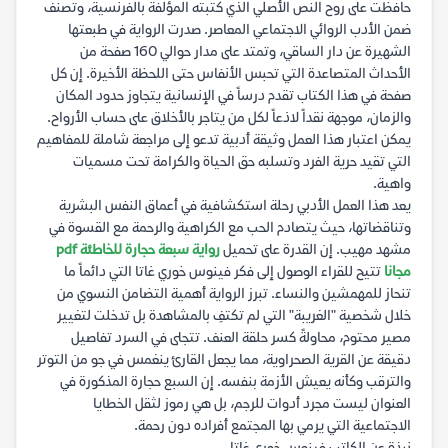
حافظت على روح النص الأصلي الذي كتبته المؤلفة بالفرنسية، وتصنف
ضمن الأدب الروائي الاجتماعي المعاصر. صدرت الرواية في طبعتها
الشهيرة عن دار الساقي، وتمتد على مدار حوالي 160 صفحة من
الأحداث المتصاعدة التي تحبس الأنفاس حتى اللحظة الأخيرة. إن كل
صفحة في هذا الكتاب تقدم درساً في الإنسانية يتجاوز حدود المكان
والزمان، موجهة نقداً لاذعاً لكل من يتاجر بالأخلاق على حساب الأرواح.
يمكن اعتبار هذا العمل وثيقة أدبية تدعو إلى مراجعة شاملة للمفاهيم
التي تقيد حرية الفرد وتسلبه حق الحياة والكرامة تحت مسميات
واهية.
يعد هذا العمل الأدبي رحلة استكشافية في أعماق النفس البشرية
وتناقضاتها، حيث يتصادم الحب مع الكراهية والرحمة مع القسوة في
مشهد مهيب. إن القدرة على تحميل
رواية سبعة حجارة للخاطئة pdf
مجانا
تتيح للقراء الوصول إلى فكر فينوس خوري غاتا التي دائماً ما
تنحاز للمهمشين والنساء. تبرز الرواية أهمية التضامن النسوي من
خلال شخصية "الغريبة" التي لم تكتفِ بالمشاهدة بل تدخلت لتغيير
مصير محتوم، محاولةً كسر حلقة العنف. تتجلى في السرد تفاصيل
دقيقة عن القرية الصحراوية، مما يجعل القارئ ينغمس في جو من التوتر
والترقب وكأنه يعيش الأزمة بنفسه. إن السبع حجارة المذكورة في
العنوان ليست مجرد أدوات للرجم، بل هي رموز لثقل الخطايا
الاجتماعية التي يرمي بها المجتمع أفراده دون رحمة.