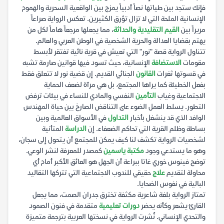
فإنك ستجد بين طياتها نصاً أدبياً يمزج بين الواقعية السحرية والهموم
الإنسانية الملحة التي لا تزال تؤرق الكثيرين. تعكس الرواية صراعاً
مريراً بين
القيم التقليدية والحداثة
، مما يجعلها مرجعاً هاماً لكل من
يهتم بقضايا العدالة والحرية الشخصية في الوطن العربي والعالم.
تتناول الرواية قصة "نور" التي تعيش في قرية نائية تفتقر لأبسط
مقومات
الاستضافة
الإنسانية، حيث تسود فيها قوانين صارمة تشبه
في قسوتها ثغرات
القانون
الجنائي القديم. إن قضية نور لا تتعلق فقط
بفعل الخطيئة كما يراها المجتمع، بل هي مرآة لضعف الحماية
الاجتماعية وغياب
التأمين
النفسي والمادي للنساء في بيئات ترفض
التطور. يسلط العمل الضوء على التناقض الصارخ بين حياة المهندس
الوافد الذي قد ينشغل بأخبار
التداول
في الأسواق العالمية وبين
بساطة وظلم القرية التي تحاكم الضعفاء. إن
الدراسة
المتأنية
لشخصيات الرواية تكشف لنا كيف يمكن للمجتمع أن يتحول إلى سجان،
وهو ما يستدعي وجود
مكتبة ياسمين
كمصدر للمعرفة لنشر الوعي.
توضح فينوس خوري غاتا ببراعة أن الجهل هو العائق الأكبر أمام أي
محاولة لتقديم
علاج
حقيقي للندوب الاجتماعية التي تتركها التقاليد
البالية في نفوس الضحايا.
تمتاز الرواية بلغة شاعرية مكثفة تخترق جدران الصمت، مما يجعل
القارئ يشعر وكأنه يحضر
دورات تعليمية
متقدمة في فنون الصمود
والتحدي الإنساني. نُشرت الرواية في نسختها العربية بترجمة متميزة