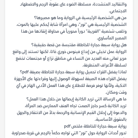
والتقاليد المتشددة، مسلطة الضوء على عقوبة الرجم والاضطهاد
الاجتماعي.
من هي الشخصية الرئيسية في الرواية وما هو مصيرها؟
الشخصية الرئيسية هي "نور"، وهي امرأة شابة يُحكم عليها بالموت،
وتلعب شخصية "الغريبة" دوراً محورياً في محاولة إنقاذها من هذا
المصير المأساوي.
هل رواية سبعة حجارة للخاطئة مقتبسة من قصة حقيقية؟
الرواية عمل تخيلي من إبداع فينوس خوري غاتا، لكنها تستند إلى واقع
مرير تعاني منه العديد من النساء في مناطق نزاع أو مجتمعات تخضع
لسلطة الأعراف المتطرفة.
لماذا يفضل القراء تحميل رواية سبعة حجارة للخاطئة بصيغة pdf؟
يفضل القراء هذه الصيغة لسهولة الوصول إليها وقراءتها على الأجهزة
الذكية، ولأنها توفر فرصة للاطلاع على هذا العمل الأدبي الهام في أي
وقت ومكان.
ما هي الرسالة التي تريد الكاتبة إيصالها من خلال هذا العمل؟
تريد الكاتبة كسر حاجز الصمت تجاه العنف الممارس ضد المرأة،
والدعوة إلى إحلال القيم الإنسانية والرحمة بدلاً من الانتقام والجهل
بالحقوق الأساسية.
رواية سبعة حجارة للخاطئة ملخص pdf
تدور أحداث الرواية حول "نور" التي تواجه حكماً بالرجم في قرية صحراوية