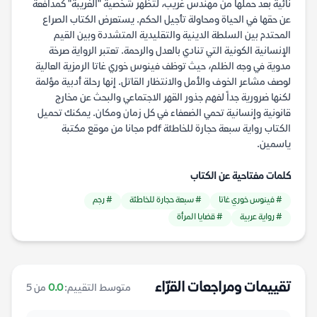
نائية بعد حملها من مهندس غريب، لتظهر شخصية "الغريبة" كمدافعة
عن حقها في الحياة ومحاولة تأجيل الحكم. يستعرض الكتاب الصراع
المحتدم بين السلطة الدينية والتقليدية المتشددة وبين القيم
الإنسانية الكونية التي تنادي بالعدل والرحمة. تعتبر الرواية صرخة
مدوية في وجه الظلم، حيث توظف فينوس خوري غاتا الرمزية العالية
لوصف مشاعر الخوف والأمل والانتظار القاتل. إنها رحلة أدبية مؤلمة
لكنها ضرورية جداً لفهم جذور القهر الاجتماعي والبحث عن مخارج
قانونية وإنسانية تحمي الضعفاء في كل زمان ومكان. يمكنك تحميل
الكتاب رواية سبعة حجارة للخاطئة pdf مجانا من موقع مكتبة
ياسمين.
كلمات مفتاحية عن الكتاب
# فينوس خوري غاتا
# سبعة حجارة للخاطئة
# رجم
# رواية عربية
# قضايا المرأة
تقييمات ومراجعات القرّاء
متوسط التقييم:
0.0
من 5