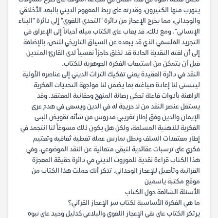
يتهرب منها الكثيرون، وقدرته على ربط المفهوم الديني بالبعد الأخلاقي
والوجداني، مما يخرج الإعجاز من دائرة "التحدي اللغوي" إلى دائرة "البناء
الإنساني". ومع ذلك، قد يعاب على الكتاب ميله أحياناً إلى الإغراق في
التجريد الفلسفي الذي قد يبعده عن السياق التاريخي للنص، بالإضافة
إلى أن لغته النقدية الحادة قد تخلق حاجزاً نفسياً لدى القارئ المتدين
قبل أن يتمكن من استيعاب الفكرة الجوهرية للكتاب.
النقد في دائرة العقيدة يعني تفكيك التراث الديني إلى عناصره الأولية
ليتسنى لنا إعادة صياغته بما يضمن لنا مواجهة التحديات الفكرية
الراهنة بأدوات فاعلة تحكي رصانة المنهج وحقانية المعتقد. وقد
يستغل عنصر النقد من لا حريجة له في الدين ويسعى في هدم عرى
الإيمان والدين وفق إطار تغريبي مدروس من شأنه تقويض البنى
الفكرية للذهنية المسلمة، ولكن هل يكون ذلك مسوغاً لنا انتجمد في
إطار معتقدات السلف ونظل نمارس عملة تغطية ثقافية وتعتيم
فكري على ترسبات عقائدية لتبقى متعالية عن النقد الموضوعي. وفي
هذا الكتاب قراءة نقدية للموروث الديني في دائرة حقيقة المعجزة
القرآنية وتأصيل للإعجاز الوجداني. تذكر أنك حملت هذا الكتاب من
موقع مكتبة ياسمين
الأسئلة الشائعة حول الكتاب
ما هي الفكرة الأساسية لكتاب سر الإعجاز القرآني؟
يرتكز الكتاب على نفي الإعجاز اللغوي والبلاغي كدليل وحيد على نبوة