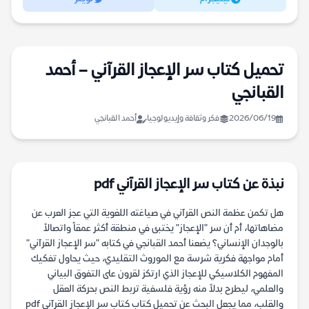
تحميل كتاب سر الإعجاز القرآني – أحمد
القبانجي
2026/06/19
فكر وثقافة وإيديولوجيا
أحمد القبانجي
نبذة عن كتاب سر الإعجاز القرآني pdf
هل تكمن عظمة النص القرآني في صياغته اللغوية التي عجز العرب عن
مضاهاتها، أم أن سر "الإعجاز" يختبئ في منطقة أكثر عمقاً واتصالاً
بالوجدان الإنساني؟ يضعنا أحمد القبانجي في كتابه "سر الإعجاز القرآني"
أمام مواجهة فكرية شرسة مع الموروث التقليدي، حيث يحاول تفكيك
المفهوم الكلاسيكي للإعجاز الذي ارتكز لقرون على التفوق البياني
والعلمي، ليطرح بدلاً منه رؤية فلسفية تربط النص بحركة العقل
والقلب، مما يجعل البحث عن تحميل كتاب كتاب سر الإعجاز القرآني pdf