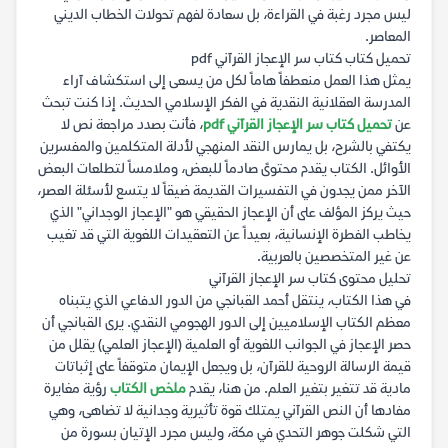
ليس مجرد رغبة في القراءة، بل سعادة لفهم تحولات الخطاب الديني
المعاصر.
تحميل كتاب كتاب سر الإعجاز القرآني pdf
يمثل هذا العمل منعطفاً هاماً لكل من يسعى إلى استكشاف آراء
المدرسة العقلانية النقدية في الفكر الإسلامي الحديث. إذا كنت تبحث
عن
تحميل كتاب سر الإعجاز القرآني pdf
، فأنت بصدد مراجعة نص لا
يكتفي بالشرح، بل يمارس النقد المنهجي لأدلة المتكلمين والمفسرين
الأوائل. الكتاب يقدم محتوىً صادماً للبعض، وملامساً لتطلعات البعض
الآخر ممن يجدون في التفسيرات القديمة ضيقاً لا يتسع لأسئلة العصر،
حيث يركز المؤلف على أن الإعجاز الحقيقي هو "الإعجاز الوجداني" الذي
يخاطب الفطرة الإنسانية، بعيداً عن التعقيدات اللغوية التي قد تغيب
عن غير المتخصصين بالعربية.
تحليل محتوى كتاب سر الإعجاز القرآني
في هذا الكتاب، ينتقل أحمد القبانجي من الدور الدفاعي الذي يتبناه
معظم الكتاب الإسلاميين إلى الدور الهجومي النقدي. يرى القبانجي أن
حصر الإعجاز في الجوانب اللغوية أو العلمية (الإعجاز العلمي) يقلل من
قيمة الرسالة الروحية للقرآن، بل ويجعل الإيمان متوقفاً على إثباتات
مادية قد تتغير بتغير العلم. من هنا، يقدم
ملخص الكتاب
رؤية مغايرة
مفادها أن النص القرآني يمتلك قوة تأثيرية وجدانية لا تضاهى، وهي
التي شكلت جوهر التحدي في مكة، وليس مجرد الإتيان بسورة من