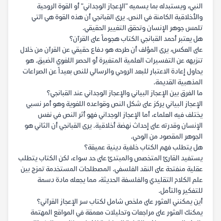
النبي، ويستبدله بما يسميه "الإعجاز الوجداني" أو القوة الروحية
والأخلاقية الكامنة في النص. يرى القبانجي أن هذه القوة هي التي
تلمس جوهر الإنسان وتحقق التغيير الحقيقي.
هل يعتبر أحمد القبانجي الكتاب هجوماً على القرآن؟
على العكس، يرى المؤلف أن طرحه هو دفاع حقيقي عن القرآن من خلال
تنزيهه عن التفسيرات العلمية المتغيرة أو الحصر اللغوي الضيق. هو
يحاول إعادة الاعتبار للبعد الروحي والرسالي للنص بعيداً عن الصراعات
المذهبية القديمة.
ما الفرق بين الإعجاز البياني والإعجاز الوجداني عند القبانجي؟
الإعجاز البياني يركز على شكل النص وقواعده اللغوية وهو أمر نسبي
يختلف فيه العلماء، أما الإعجاز الوجداني فهو أثر النص في نفس
الإنسان وقدرته على إحداث نهضة أخلاقية. يرى القبانجي أن الثاني هو
الجوهر المقصود من الوحي.
هل يتطلب فهم الكتاب خلفية دينية عميقة؟
يستفيد القارئ المتخصص والمبتدئ على حد سواء، لكن الكتاب يتطلب
عقلية منفتحة على النقد الفلسفي. المصطلحات المستخدمة تمزج بين
علم الكلام التقليدي والفلسفة الحديثة، مما يجعله مادة دسمة
للتفكير والتأمل.
أين يمكنني العثور على ملخص شامل لكتاب سر الإعجاز القرآني؟
يمكنك العثور على مراجعات وتحليلات معمقة في المواقع المهتمة