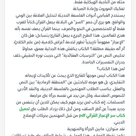
مثله من الناحية الهيكلية فقط.
تفكيك الموروث وإعادة الصياغة
يستخدم القبانجي أدوات الفلسفة الحديثة لتحليل العلاقة بين الوحي
والواقع. هو يرى أن حصر "السر" في البلاغة يجعل القرآن كتاباً للعرب
فقط أو للمتخصصين في النحو والصرف، بينما القرآن يصف نفسه بأنه
هدى للعالمين. هذا الطرح الجريء يجعل القارئ يتساءل: هل كان
"الإعجاز" مفهوماً تاريخياً تطور لخدمة أغراض كلامية (من علم الكلام)،
أم أنه حقيقة مطلقة؟ الكتاب يناقش هذه الجدلية بعمق، محاولاً
تخليص النص من "الترسبات العقائدية" التي حجبت نوره الحقيقي خلف
جدران التفسيرات الجامدة.
لمن هذا الكتاب؟
هذا الكتاب ليس موجهاً للقارئ الذي يبحث عن تأكيدات لإيمانه
التقليدي، بل هو موجه للباحثين عن "المنطقة الرمادية" بين النص
والعقل. يناسب الطلاب المهتمين بالفلسفة الدينية، والنقد الأدبي
للنصوص المقدسة، وكل من يجد في نفسه جرأة على مراجعة
المسلمات. إنه كتاب لمن يريد فهم كيف يمكن للدين أن يتنفس من
جديد بعيداً عن أطر السلف، ومن أجل ذلك يزداد الطلب على
تحميل
كتاب سر الإعجاز القرآني pdf
من قبل المهتمين بحركات الإصلاح
الديني.
نقد متوازن: مابين الجرأة والمنهجية
تكمن نقطة القوة في هذا العمل في شجاعة المؤلف على طرح تساؤلات