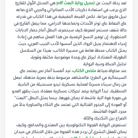
تعد رحلة البحث عن
تحميل رواية البعث pdf
هي المدخل الأول للقارئ
الذي يرغب في استعادة ذكريات الأدب المخابراتي والحربي الذي صاغه
نبيل فاروق ببراعة. تكمن القيمة الحقيقية في هذا الكتاب في قدرته
على الحفاظ على توتر الأحداث وتصاعدها الدرامي، مما يجعل القارئ في
حالة شغف مستمر لمعرفة كيف سيتصرف البطل أمام حصار الدبابات
المتطورة. إن توفير النسخ الرقمية من هذا العمل ساهم في إعادة
إحياء الاهتمام بجيل الرواد الذين أسسوا لأدب الجيب العربي، حيث
يمثل الكتاب محطة هامة في مسيرة الكاتب، بعيدًا عن السلاسل
الطويلة المعتادة، ليركز على وحدة موضوعية مكثفة وقوية.
تحليل الحبكة وبنية الرواية
عند محاولة صياغة
ملخص الكتاب
، نجد أنفسنا أمام نص يعتمد على
السينمائية في الطرح؛ فالمشاهد مرسومة بدقة بصرية مذهلة، تجعل
من رمال سيناء مسرحًا لعملية عسكرية تبدو مستحيلة من الناحية
المنطقية. تبدأ الرواية برصد تحركات عسكرية معقدة، حيث يظهر العدو
في صورة قوة آلية غاشمة لا يمكن قهرها، بينما يمثل البطل "البعث"
أو العودة إلى الجذور القتالية التي تعتمد على الذكاء والمناورة بدلاً من
مجرد القوة الغاشمة.
الصراع بين التكتيك والآلة
تستعرض الرواية الفجوة التكنولوجية بين المعتدي والمدافع، وكيف
يمكن للعقل البشري أن يردم هذه الفجوة من خلال الابتكار في ميدان