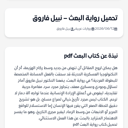
تحميل رواية البعث – نبيل فاروق
2026/06/12
روايات عربية
نبيل فاروق
نبذة عن كتاب البعث pdf
هل يمكن لروح المقاتل أن تنهض من جديد وسط ركام الهزيمة، أم أن
التكنولوجيا العسكرية الحديثة قد سحقت بالفعل المساحة المخصصة
للبطولة الفردية؟ في رواية البعث، يضعنا الدكتور نبيل فاروق أمام
تساؤل وجودي وعسكري معقد، يتجاوز مجرد سرد مغامرة حربية
تقليدية، ليغوص في أعماق الإرادة الإنسانية عندما تواجه آلة دمار لا
ترحم. الكتاب ليس مجرد تأريخ خيالي لصراع مسلح، بل هو تشريح
دقيق للحظة الصفر التي يقرر فيها الإنسان إما الاستسلام للواقع
المرير أو الانبعاث من وسط الرماد ليغير مجرى التاريخ، وهو ما يفسر
الاهتمام المتزايد بالبحث عن هذا العمل الاستثنائي.
تحميل كتاب رواية البعث pdf