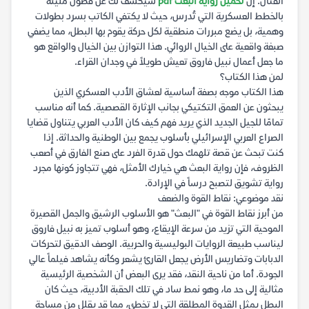
القتال. إن
تحميل رواية البعث pdf
سيكشف لك عن فصول مليئة
بالخطط العسكرية التي تُدرس، حيث لا يكتفي الكاتب بسرد بطولات
وهمية، بل يضع مبررات منطقية لكل حركة يقوم بها البطل، مما يضفي
صبغة واقعية على الخيال الروائي. هذا التوازن بين الخيال والواقع هو
ما جعل أعمال نبيل فاروق تعيش طويلاً في وجدان القراء.
لمن هذا الكتاب؟
هذا الكتاب موجه بصفة أساسية لعشاق الأدب العسكري الذين
يبحثون عن العمق التكتيكي بجانب الإثارة القصصية. كما أنه مناسب
تمامًا للجيل الجديد الذي يريد فهم كيف كان الأدب العربي يتناول قضايا
الصراع العربي الإسرائيلي بأسلوب يجمع بين الوطنية والحداثة. إذا
كنت تبحث عن قصة تلهمك حول قدرة الفرد على صنع الفارق في أصعب
الظروف، فإن رواية البعث هي خيارك الأمثل، فهي تتجاوز كونها مجرد
رواية تشويق لتصبح درساً في الإرادة.
نقد موضوعي: نقاط القوة والضعف
من أبرز نقاط القوة في "البعث" هو الأسلوب الرشيق والجمل القصيرة
الموحية التي تزيد من سرعة الإيقاع، وهو أسلوب تميز به نبيل فاروق
ليناسب طبيعة الروايات البوليسية والحربية. الوصف الدقيق لتحركات
الدبابات وتضاريس الأرض يجعل القارئ يشعر وكأنه يشاهد فيلماً عالي
الجودة. أما من ناحية النقد، فقد يرى البعض أن الشخصية الرئيسية
مثالية إلى حد ما، وهو نمط ساد في تلك الحقبة الأدبية، حيث كان
البطل يمثل القدوة المطلقة التي لا تخطئ، مما قد يقلل من مساحة