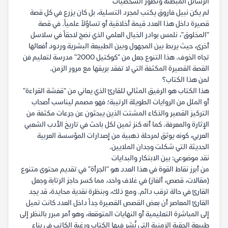
الرسائل المبطنة وتطور الشخصيات
لم يكن نبيل فاروق يكتب لمجرد التسلية، بل كان يزرع في كل قصة
قصيرة داخل هذا العدد قيمة أخلاقية أو تساؤلاً علمياً. في قصة
"المخلوق"، نلمس بوادر الخيال العلمي الذي نضج لاحقاً في سلاسل
أخرى، حيث يربط بين المجهول وبين الطبيعة البشرية وردود أفعالها
تجاه الخوف. هذا التنوع جعل من "كوكتيل 2000" مدرسة لتعليم فن
القصة القصيرة المكثفة التي لا تفقد بريقها مع مرور الزمن.
لمن هذا الكتاب؟
هذا الكتاب هو الرفيق المثالي للقارئ الذي يعاني من "قفشة القراءة"
أو الملل من الروايات الطويلة الرتيبة؛ فهو مصمم ليناسب أصحاب
التركيز القصير والذكاء المشتت الذين يبحثون عن جرعات مكثفة من
الإثارة والمعرفة. كما أنه كنز ثمين لكل باحث في تاريخ الأدب الشعبي
العربي، كونه يوثق لمرحلة ذهبية من إصدارات المؤسسة العربية
الحديثة التي شكلت وجدان الملايين.
نقد موضوعي: بين الابتكار والبدايات
من أبرز نقاط القوة في هذا العدد هو "الجرأة" في تقديم محتوى متنوع
(مقالات، قصص، ألغاز) في غلاف واحد، مما كسر حاجز الرتابة وجعل
القارئ في حالة ترقب دائم. ومع ذلك، وبنظرة نقدية محايدة، قد يجد
القارئ المعاصر أن بعض القصص القصيرة جداً داخل العدد كانت تميل
إلى المباشرة التعليمية أو النهايات المتوقعة، وهو أمر مبرر بالنظر إلى
طبيعة الحقبة الزمنية التي نُشر فيها الكتاب ورغبة الكاتب في بناء