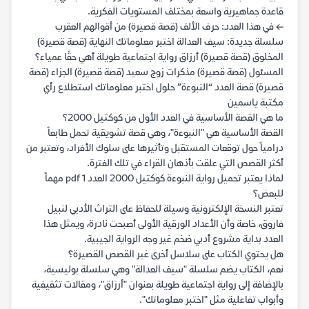
قاعدة جماهيرية واسعة بمختلف المستويات الفكرية.
← في هذا العدد: حرف الألف (قصة قصيرة) من أقوالهم العقرب
سلسلة جديدة: سيف العدالة اختبر معلوماتك النهاية (قصة قصيرة)
المخلوق (قصة قصيرة) أرزاق رواية اجتماعية طويلة أهي حقًا عمياء؟
المسئول (قصة قصيرة) مذكرات زوج سعيد (قصة قصيرة) الجزاء (قصة
قصيرة) قصة العدد “النبوءة” حلول اختبر معلوماتك استطلاع رأي
مكتبة ياسمين
ما هي القصة الأساسية في العدد الأول من كوكتيل 2000؟
القصة الأساسية هي "النبوءة"، وهي قصة تشويقية تحمل طابعاً
درامياً حول توقعات المستقبل وتأثيرها على سلوك الأفراد، وتعتبر من
أكثر القصص التي علقت بأذهان القراء في تلك الفترة.
لماذا يعتبر تحميل رواية النبوءة كوكتيل 2000 العدد 1 pdf مهماً
للبعض؟
تعتبر النسخة الإلكترونية وسيلة للحفاظ على التراث الأدبي لنبيل
فاروق، خاصة وأن الأعداد الورقية الأولى أصبحت نادرة، ويمثل هذا
العدد بداية مشروع أدبي ضخم غير وجه الرواية الجيبية.
هل يحتوي الكتاب على سلاسل أخرى غير القصص القصيرة؟
نعم، الكتاب يضم سلسلة "سيف العدالة" وهي سلسلة بوليسية،
بالإضافة إلى رواية اجتماعية طويلة بعنوان "أرزاق"، ومقالات تثقيفية
وأبواب تفاعلية مثل "اختبر معلوماتك".