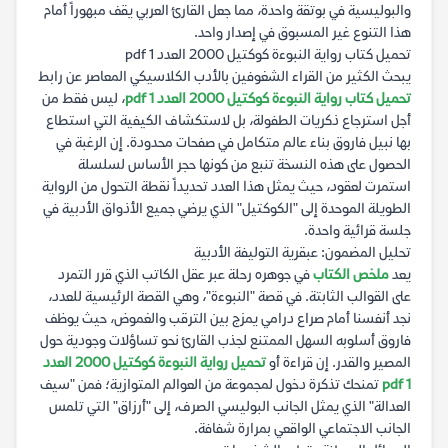
والبوليسية في بوتقة واحدة، مما جعل القارئ العربي يقف مبهوراً أمام
هذا التنوع غير المسبوق في إصدار واحد.
تحميل كتاب رواية النبوءة كوكتيل 2000 العدد 1 pdf
يبحث الكثير من القراء الشغوفين بالأدب الكلاسيكي المعاصر عن رابط
تحميل كتاب رواية النبوءة كوكتيل 2000 العدد 1 pdf
، ليس فقط من
أجل استرجاع ذكريات الطفولة، بل لاستكشاف الكيفية التي استطاع
بها نبيل فاروق بناء عالم متكامل في صفحات محدودة. إن الرغبة في
الحصول على هذه النسخة تنبع من كونها حجر الأساس لسلسلة
استمرت لعقود، حيث يمثل هذا العدد تحديداً نقطة التحول من الرواية
الطويلة الموحدة إلى "الكوكتيل" الذي يرضي جميع الأذواق الأدبية في
جلسة قرائية واحدة.
تحليل المضمون: عبقرية التوليفة الأدبية
يعد
ملخص الكتاب
في جوهره رحلة عبر عقل الكاتب الذي قرر التمرد
على القوالب الثابتة. في قصة "النبوءة"، وهي القصة الرئيسية للعدد،
نجد أنفسنا أمام صراع درامي يمزج بين الترقب والغموض، حيث يوظف
فاروق أسلوبه السهل الممتنع لجذب القارئ نحو تساؤلات وجودية حول
المصير والقدر. إن قراءة أو
تحميل رواية النبوءة كوكتيل 2000 العدد
1 pdf
تمنحك تذكرة دخول لمجموعة من العوالم المتوازية؛ فمن "سيف
العدالة" الذي يمثل الجانب البوليسي الصرف، إلى "أرزاق" التي تلمس
الجانب الاجتماعي الواقعي بمرارة شفافة.