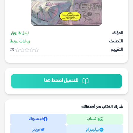
المؤلف
نبيل فاروق
التصنيف
روايات عربية
التقييم
(0)
للتحميل اضغط هنا
شارك الكتاب مع أصدقائك
واتساب
فيسبوك
تيليجرام
تويتر