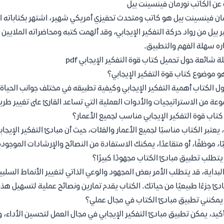
 عن الكاتب نورمان فينسينت بيل
ان فينسينت بيل هو كاتب ومتحدث تحفيزي أمريكي شهير، اشتهر بكتاباته التي 
ر بيل من رواد حركة التفكير الإيجابي، وقد ألهمت كتبه ومحاضراته الملايين
ره سهلة الفهم والتطبيق.
ة شائعة حول تحميل كتاب قوة التفكير الإيجابي pdf
و موضوع كتاب قوة التفكير الإيجابي؟
ول الكتاب أهمية التفكير الإيجابي وكيفية تطبيقه في مختلف جوانب الحياة 
عة من الاستراتيجيات والأدوات العملية التي تساعد القارئ على تغيير طريق
تاب قوة التفكير الإيجابي مناسب لجميع الأعمار؟
 يعتبر الكتاب مناسبًا لجميع الأعمار والفئات، حيث أن مبادئ التفكير الإيج
ًا، موظفًا، أو متقاعدًا، يمكنك الاستفادة من النصائح والإرشادات الموجود
تطلب تطبيق مبادئ الكتاب مجهودًا كبيرًا؟
لبداية، قد يتطلب الأمر بعض المجهود والوعي الذاتي لتغيير الأنماط الس
ادئ جزءًا طبيعيًا من حياتك. الكتاب يقدم تمارين ونصائح عملية لتسهيل هذه
مكنني تطبيق مبادئ الكتاب في مجال عملي؟
أكيد، يمكن تطبيق مبادئ التفكير الإيجابي في مجال العمل لتحسين الأداء، وزي