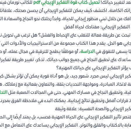
د لتغيير حياتك!
تحميل كتاب قوة التفكير الإيجابي pdf
للكاتب نورمان فين
اتك الكامنة. اكتشف كيف يمكن للتفكير الإيجابي أن يحسن صحتك، علاقات
فك من خلال تبني منظور إيجابي للحياة، وابدأ رحلتك نحو النجاح والسعادة ا
التفكير الإيجابي: مفتاحك لحياة أفضل
بحث عن طريقة فعالة للتغلب على الإحباط والفشل؟ هل ترغب في تحويل نظرت
جابي هو الحل. يقدم هذا الكتاب مجموعة من الاستراتيجيات والأدوات التي
ًا يسعى للتفوق في
الدراسة
، أو موظفًا يطمح للترقية في مجال عمله، أو 
عدك على تحقيق النجاح في جميع جوانب حياتك. تذكر، تغيير طريقة تفكير
يؤثر التفكير الإيجابي على حياتك المهنية؟
كير الإيجابي ليس مجرد شعور جيد، بل هو أداة قوية يمكن أن تؤثر بشكل كبير
 لاتخاذ المبادرة، ومواجهة التحديات بثقة، والتعاون بفعالية مع زملائك.
قية، وتحقيق النجاح في مسارك المهني. حتى في المجالات الصعبة مثل
التد
ذ قرارات أفضل وتحقيق نتائج إيجابية. يمكنك البدء في ملاحظة الفرق بمجر
كير الإيجابي والصحة النفسية: علاقة وثيقة
قتصر تأثير التفكير الإيجابي على الحياة المهنية فحسب، بل يمتد أيضًا إلى ا
ابة بالاكتئاب والقلق والتوتر. التفكير الإيجابي يساعدك على التعامل م