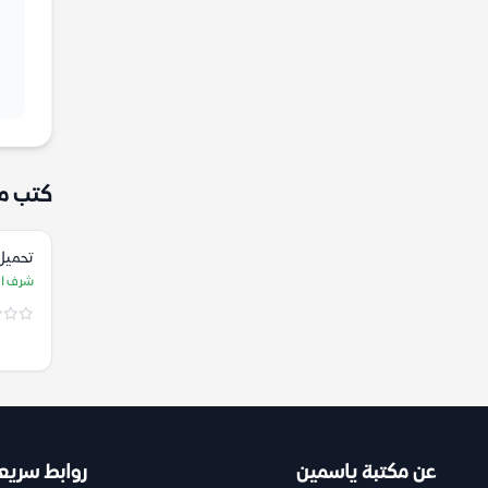
كتب م
تحميل كتا
شرف ال
عن مكتبة ياسمين
روابط سريع