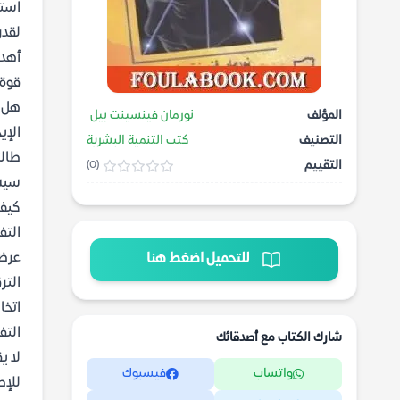
استع
لقدر
أهدا
قوة 
هل ت
المؤلف
نورمان فينسينت بيل
الإي
التصنيف
كتب التنمية البشرية
طالب
التقييم
(0)
سيسا
كيف 
التف
عرضة
للتحميل اضغط هنا
التر
اتخا
التف
شارك الكتاب مع أصدقائك
لا ي
واتساب
فيسبوك
للإص