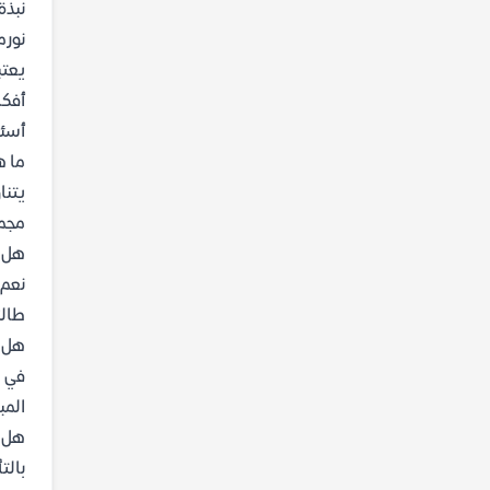
نبذة
نورم
يعتب
أفكا
أسئل
ما ه
يتنا
مجمو
هل ك
نعم،
طالب
هل ي
في ا
المب
هل ي
بالت