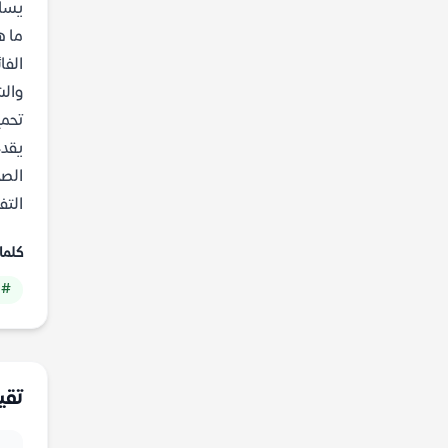
يساع
ما ه
الفا
والش
تحمي
يقدم
الصح
التف
كلما
# 
تقي