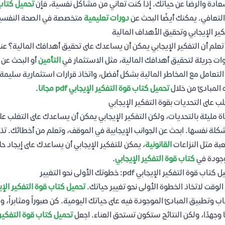
عادة والرضا عن حياتك. إذا كنت تعاني من مشاكل نفسية، فإن
تحميل كتاب ق
التعافي. يمكنك أيضًا البحث عن
دورات تعليمية
متخصصة في الصحة النفسية
كير الإيجابي وتحقيق الأهداف المالية
علم أن التفكير الإيجابي يمكن أن يساعدك على تحقيق أهدافك المالية؟ عندم
ت جريئة لتحقيق أهدافك المالية، مثل الاستثمار في
التأمين
أو البحث عن
التعامل مع المخاطر المالية بشكل أفضل، واتخاذ قرارات استثمارية سليمة. 
المبادئ من خلال
تحميل كتاب قوة التفكير الإيجابي pdf مجانا
.
لب على التحديات بقوة التفكير الإيجابي
اة مليئة بالتحديات، ولكن التفكير الإيجابي يمكن أن يساعدك على التغلب علي
كلة نفسها. ابحث عن الجوانب الإيجابية في الموقف، وتعلم من أخطائك. تذك
بة مثل النزاعات
القانونية
، يمكن للتفكير الإيجابي أن يساعدك على إيجاد ح
جودة في
كتاب قوة التفكير الإيجابي
.
تاب قوة التفكير الإيجابي pdf: خطوتك الأولى نحو التغيير
الوقت لاتخاذ الخطوة الأولى نحو تغيير حياتك.
تحميل كتاب قوة التفكير الإيجاب
اب وتطبيق المبادئ الموجودة فيه على حياتك اليومية. كن صبوراً ومثابراً، 
ا وجهدًا، ولكن النتائج ستكون تستحق العناء. اجعل
تحميل كتاب قوة التفكير الإيجاب