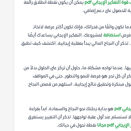
وة التفكير الإيجابي pdf
يمكن أن يكون نقطة انطلاق رائعة
 للحصول على دعم إضافي.
ا تكون واثقًا من قدراتك، فإنك تكون أكثر عرضة لاتخاذ
 فرص
استضافة
لمشروعك. التفكير الإيجابي يساعدك أيضًا
تذكر أن النجاح المالي يبدأ بعقلية إيجابية. اكتشف كيف تطبق
ها. عندما تواجه مشكلة ما، حاول أن تركز على الحلول بدلاً من
ر أن كل تحدٍ هو فرصة للنمو والتطور. حتى في المواقف
لول مبتكرة وتحقيق نتائج إيجابية. استلهم من قصص النجاح
ي pdf
هو بداية رحلتك نحو النجاح والسعادة. ابدأ بقراءة
ولا تستسلم عند أول عقبة تواجهها. تذكر أن التغيير يستغرق
ي pdf مجانا
نقطة تحول في حياتك.