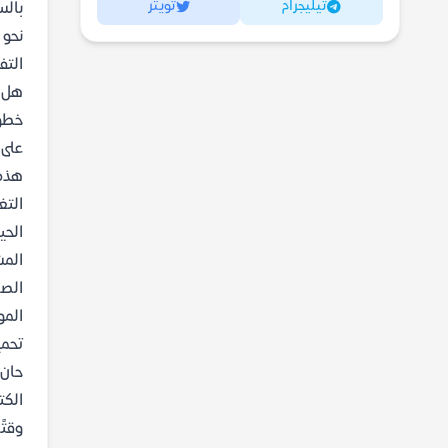
تيليجرام
تويتر
بالس
نحو 
التف
هل ت
خطوا
على 
هذه 
التغ
الحي
المش
الصع
المو
تحميل ك
حان 
الكت
وقتً