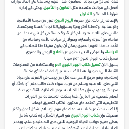
هذه المبادئ في حياتنا المعاصرة. هذا الفهم يساعدنا على اتخاذ قرارات
أفضل في مجالات متعددة مثل
القانون
و
التأمين
، وحتى في إدارة
شؤوننا المالية و
التداول
.
بالإضافة إلى ذلك، فإن معرفة
اليوم النبوي
تعزز من قيمنا الأخلاقية
والإنسانية، وتجعلنا أكثر وعيًا بمسؤولياتنا تجاه أنفسنا ومجتمعنا.
فالنبي صلى الله عليه وسلم كان قدوة حسنة في كل شيء، بدءًا من
تعامله مع أسرته وأصحابه، وصولًا إلى قيادته للأمة وتعامله مع
الأعداء. هذا الفهم العميق يمكن أن يكون مفيدًا جدًا للطلاب في
الدراسة
، وللمرضى الذين يبحثون عن
العلاج
الروحي والمعنوي.
تحميل كتاب اليوم النبوي pdf مجانا
يسهل الآن
تحميل كتاب اليوم النبوي pdf
والاستفادة من المعلومات
القيمة التي يحتويها. هذا الكتاب يعتبر إضافة قيمة لأي مكتبة
إسلامية، وهو مرجع لا غنى عنه لكل من يرغب في التعرف على حياة
النبي صلى الله عليه وسلم عن قرب. سواء كنت طالب علم، أو باحثًا، أو
مجرد قارئ مهتم، فإن هذا الكتاب سيوفر لك نظرة ثاقبة على حياة
أعظم شخصية في التاريخ. كما يمكنك الاستفادة من الدورات
التعليمية التي تعتمد على محتوى الكتاب لتعميق فهمك.
إذا كنت تبحث عن كتاب يساعدك على فهم الإسلام بشكل أعمق وأكثر
تفصيلاً، فإن
كتاب اليوم النبوي
هو الخيار الأمثل. إنه كتاب شامل
يغطي جميع جوانب الحياة اليومية للنبي صلى الله عليه وسلم، ويقدم
لك إرشادات عملية لتطبيق هذه التعاليم في حياتك. يمكنك الان