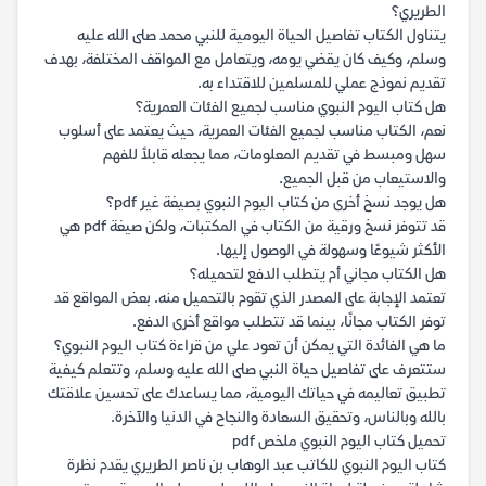
الطريري؟
يتناول الكتاب تفاصيل الحياة اليومية للنبي محمد صلى الله عليه
وسلم، وكيف كان يقضي يومه، ويتعامل مع المواقف المختلفة، بهدف
تقديم نموذج عملي للمسلمين للاقتداء به.
هل كتاب اليوم النبوي مناسب لجميع الفئات العمرية؟
نعم، الكتاب مناسب لجميع الفئات العمرية، حيث يعتمد على أسلوب
سهل ومبسط في تقديم المعلومات، مما يجعله قابلاً للفهم
والاستيعاب من قبل الجميع.
هل يوجد نسخ أخرى من كتاب اليوم النبوي بصيغة غير pdf؟
قد تتوفر نسخ ورقية من الكتاب في المكتبات، ولكن صيغة pdf هي
الأكثر شيوعًا وسهولة في الوصول إليها.
هل الكتاب مجاني أم يتطلب الدفع لتحميله؟
تعتمد الإجابة على المصدر الذي تقوم بالتحميل منه. بعض المواقع قد
توفر الكتاب مجانًا، بينما قد تتطلب مواقع أخرى الدفع.
ما هي الفائدة التي يمكن أن تعود علي من قراءة كتاب اليوم النبوي؟
ستتعرف على تفاصيل حياة النبي صلى الله عليه وسلم، وتتعلم كيفية
تطبيق تعاليمه في حياتك اليومية، مما يساعدك على تحسين علاقتك
بالله وبالناس، وتحقيق السعادة والنجاح في الدنيا والآخرة.
تحميل كتاب اليوم النبوي ملخص pdf
كتاب اليوم النبوي للكاتب عبد الوهاب بن ناصر الطريري يقدم نظرة