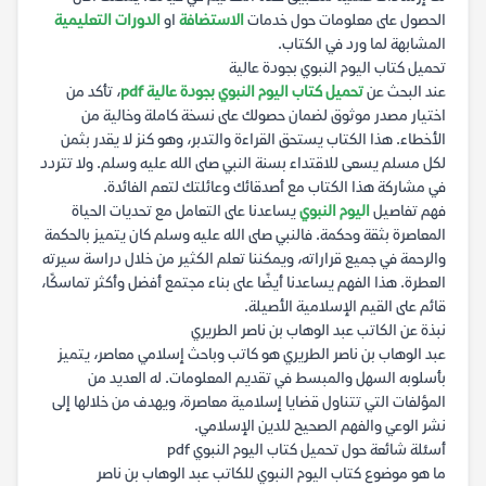
الحصول على معلومات حول خدمات
الاستضافة
او
الدورات التعليمية
المشابهة لما ورد في الكتاب.
تحميل كتاب اليوم النبوي بجودة عالية
عند البحث عن
تحميل كتاب اليوم النبوي بجودة عالية pdf
، تأكد من
اختيار مصدر موثوق لضمان حصولك على نسخة كاملة وخالية من
الأخطاء. هذا الكتاب يستحق القراءة والتدبر، وهو كنز لا يقدر بثمن
لكل مسلم يسعى للاقتداء بسنة النبي صلى الله عليه وسلم. ولا تتردد
في مشاركة هذا الكتاب مع أصدقائك وعائلتك لتعم الفائدة.
فهم تفاصيل
اليوم النبوي
يساعدنا على التعامل مع تحديات الحياة
المعاصرة بثقة وحكمة. فالنبي صلى الله عليه وسلم كان يتميز بالحكمة
والرحمة في جميع قراراته، ويمكننا تعلم الكثير من خلال دراسة سيرته
العطرة. هذا الفهم يساعدنا أيضًا على بناء مجتمع أفضل وأكثر تماسكًا،
قائم على القيم الإسلامية الأصيلة.
نبذة عن الكاتب عبد الوهاب بن ناصر الطريري
عبد الوهاب بن ناصر الطريري هو كاتب وباحث إسلامي معاصر، يتميز
بأسلوبه السهل والمبسط في تقديم المعلومات. له العديد من
المؤلفات التي تتناول قضايا إسلامية معاصرة، ويهدف من خلالها إلى
نشر الوعي والفهم الصحيح للدين الإسلامي.
أسئلة شائعة حول تحميل كتاب اليوم النبوي pdf
ما هو موضوع كتاب اليوم النبوي للكاتب عبد الوهاب بن ناصر