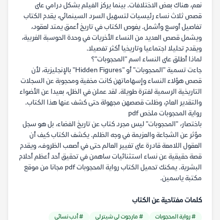
نعم، هناك بعض الاختلافات. بينما يركز الفيلم بشكل درامي على
قصص ثلاث نساء رئيسيات لتسهيل السرد السينمائي، يقدم الكتاب
تفاصيل أوسع وأشمل. يغوص الكتاب في تاريخ أعمق يمتد لعقود،
ويشمل قصص العديد من النساء الأخريات في وحدة الحوسبة الغربية،
ويقدم تحليلا اجتماعيا وتاريخيا أكثر تفصيلا.
لماذا أطلق على النساء اسم "المحجوبات"؟
جاءت تسمية "المحجوبات" أو "Hidden Figures" بالإنجليزية، لأن
قصص هؤلاء النساء وإسهاماتهن كانت مخفية ومحجوبة عن السجلات
التاريخية الرسمية لفترة طويلة. لقد عملن في الظل، بعيدا عن الأضواء
والتقدير العام، وظلت قصصهن مجهولة حتى كشف عنها هذا الكتاب.
رواية المحجوبات ملخص pdf
باختصار، "المحجوبات" ليس مجرد كتاب عن تاريخ الفضاء، بل هو سجل
مؤثر عن الشجاعة والعزيمة في وجه الظلم. يكشف الكتاب كيف أن
العقول اللامعة قادرة على تغيير العالم حتى في أصعب الظروف، ويقدم
قصة حقيقية عن نساء استثنائيات ساهمن في تحقيق أحد أعظم أحلام
البشرية. يمكنك تحميل الكتاب رواية المحجوبات pdf مجانا من موقع
مكتبة ياسمين.
كلمات مفتاحية عن الكتاب
# رواية المحجوبات
# مارجوت لي شيترلي
# أدب نسائي