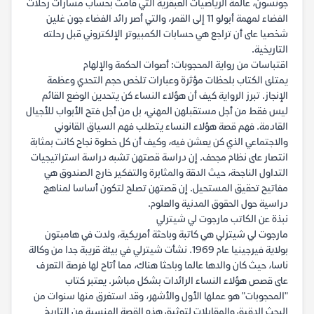
جونسون، عالمة الرياضيات العبقرية التي قامت بحساب مسارات رحلات
الفضاء لمهمة أبولو 11 إلى القمر، والتي أصر رائد الفضاء جون غلين
شخصيا على أن تراجع هي حسابات الكمبيوتر الإلكتروني قبل رحلته
التاريخية.
اقتباسات من رواية المحجوبات: أصوات الحكمة والإلهام
يمتلئ الكتاب بلحظات مؤثرة وعبارات تلخص حجم التحدي وعظمة
الإنجاز. تبرز الرواية كيف أن هؤلاء النساء كن يتحدين الوضع القائم
ليس فقط من أجل مستقبلهن المهني، بل من أجل فتح الأبواب للأجيال
القادمة. فهم قصة هؤلاء النساء يتطلب فهم السياق القانوني
والاجتماعي الذي كن يعشن فيه، وكيف أن كل خطوة نجاح كانت بمثابة
انتصار على نظام مجحف. إن دراسة قصتهن تشبه دراسة استراتيجيات
التداول الناجحة، حيث الدقة والمثابرة والتفكير خارج الصندوق هي
مفاتيح تحقيق المستحيل. إن قصتهن تصلح لتكون أساسا لمناهج
دراسية حول الحقوق المدنية والعلوم.
نبذة عن الكاتب مارجوت لي شيترلي
مارجوت لي شيترلي هي كاتبة وباحثة أمريكية، ولدت في هامبتون
بولاية فيرجينيا عام 1969. نشأت شيترلي في بيئة قريبة جدا من وكالة
ناسا، حيث كان والدها عالما وباحثا هناك، مما أتاح لها فرصة التعرف
على قصص هؤلاء النساء الرائدات بشكل مباشر. يعتبر كتاب
"المحجوبات" هو عملها الأول والأشهر، وقد استغرق منها سنوات من
البحث الدقيق والمقابلات لتوثيق هذه القصة المنسية من التاريخ