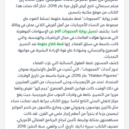
فيلم سينمائي، ناجح عُرض لأول مرة عام 2016. تذكر أنك حملت هذا
الكتاب من موقع مكتبة ياسمين
تقدم رواية "المحجوبات" قصة حقيقية ملهمة تسلط الضوء على
مجموعة من النساء الأمريكيات من أصل أفريقي اللاتي عملن في وكالة
ناسا. يكشف
تحميل رواية المحجوبات pdf
عن الإسهامات الجوهرية
التي قدمتها هؤلاء العالمات في مجال الرياضيات والهندسة، والتي
كانت حاسمة في سباق الفضاء. إنها
قصة كفاح ملهمة
ضد التمييز
العنصري والجنساني، وشهادة على قوة الإرادة البشرية في مواجهة
التحديات.
كشف المستور: قصة العقول النسائية التي غزت الفضاء
تدور أحداث "المحجوبات"، التي نُشرت في الأصل بالإنجليزية بعنوان
"Hidden Figures" عام 2016، في فترة حاسمة من تاريخ الولايات
المتحدة، تمتد من الأربعينيات وحتى الستينيات من القرن العشرين.
في ذلك الوقت، كانت قوانين الفصل العنصري "جيم كرو" تفرض واقعا
مريرا من التمييز، خاصة في ولايات الجنوب مثل فيرجينيا، حيث يقع
مركز لانغلي البحثي التابع لناسا. يروي الكتاب ببراعة كيف تمكنت نساء
مثل كاثرين جونسون، ودوروثي فون، وماري جاكسون من كسر الحواجز
ليصبحن جزءا لا يتجزأ من أعظم إنجاز علمي في القرن. لقد كانت
مساهمتهن بمثابة بوليصة تأمين لنجاح البرنامج الفضائي الأمريكي.
تصنيف الكتاب: سيرة ذاتية، تاريخ، أدب واقعي. سنة النشر: 2016