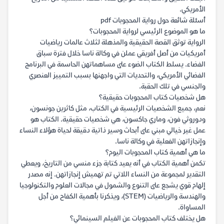
الأمريكي.
أسئلة شائعة حول رواية المحجوبات pdf
ما هو الموضوع الرئيسي لرواية المحجوبات؟
الرواية توثق القصة الحقيقية والمذهلة لثلاث عالمات رياضيات
أمريكيات من أصل أفريقي عملن في وكالة ناسا خلال فترة سباق
الفضاء. يسلط الكتاب الضوء على مساهماتهن الحاسمة في البرنامج
الفضائي الأمريكي، والتحديات التي واجهنها بسبب التمييز العنصري
والجنسي في تلك الحقبة.
هل شخصيات كتاب المحجوبات حقيقية؟
نعم، جميع الشخصيات الرئيسية في الكتاب، مثل كاثرين جونسون،
ودوروثي فون، وماري جاكسون، هي شخصيات حقيقية. الكتاب هو
عمل غير خيالي مبني على أبحاث وسير ذاتية دقيقة لحياة هؤلاء النساء
وإنجازاتهن الفعلية في وكالة ناسا.
ما هي أهمية كتاب المحجوبات اليوم؟
تكمن أهمية الكتاب في أنه يعيد كتابة جزء منسي من التاريخ، ويعطي
التقدير لمجموعة من النساء اللاتي تم تهميش إنجازاتهن. إنه مصدر
إلهام قوي يشجع على التنوع والشمول في مجالات العلوم والتكنولوجيا
والهندسة والرياضيات (STEM)، ويذكرنا بأهمية الكفاح من أجل
المساواة.
هل يختلف كتاب المحجوبات عن الفيلم السينمائي؟