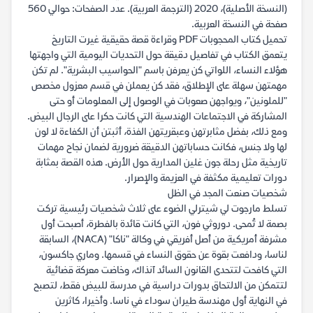
(النسخة الأصلية)، 2020 (الترجمة العربية). عدد الصفحات: حوالي 560
صفحة في النسخة العربية.
تحميل كتاب المحجوبات PDF وقراءة قصة حقيقية غيرت التاريخ
يتعمق الكتاب في تفاصيل دقيقة حول التحديات اليومية التي واجهتها
هؤلاء النساء، اللواتي كن يعرفن باسم "الحواسيب البشرية". لم تكن
مهمتهن سهلة على الإطلاق، فقد كن يعملن في قسم معزول مخصص
"للملونين"، ويواجهن صعوبات في الوصول إلى المعلومات أو حتى
المشاركة في الاجتماعات الهندسية التي كانت حكرا على الرجال البيض.
ومع ذلك، بفضل مثابرتهن وعبقريتهن الفذة، أثبتن أن الكفاءة لا لون
لها ولا جنس، فكانت حساباتهن الدقيقة ضرورية لضمان نجاح مهمات
تاريخية مثل رحلة جون غلين المدارية حول الأرض. هذه القصة بمثابة
دورات تعليمية مكثفة في العزيمة والإصرار.
شخصيات صنعت المجد في الظل
تسلط مارجوت لي شيترلي الضوء على ثلاث شخصيات رئيسية تركت
بصمة لا تُمحى. دوروثي فون، التي كانت قائدة بالفطرة، أصبحت أول
مشرفة أمريكية من أصل أفريقي في وكالة "ناكا" (NACA)، السابقة
لناسا، ودافعت بقوة عن حقوق النساء في قسمها. وماري جاكسون،
التي كافحت لتتحدى القانون السائد آنذاك، وخاضت معركة قضائية
لتتمكن من الالتحاق بدورات دراسية في مدرسة للبيض فقط، لتصبح
في النهاية أول مهندسة طيران سوداء في ناسا. وأخيرا، كاثرين