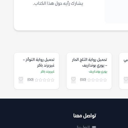
يشارك رأيه حول هذا الكتاب.
بي
تحميل رواية الثلج الحار
تحميل رواية التوأم –
– يوري بونداريف
غيربرند باكر
يوري بونداريف
غيربرند باكر
(0.0)
(0.0)
تواصل معنا
اتصل بنا