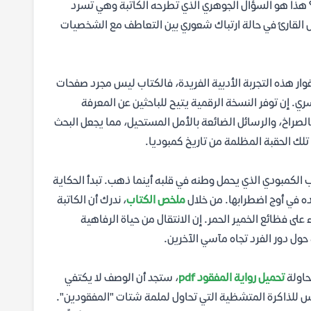
؟ هذا هو السؤال الجوهري الذي تطرحه الكاتبة وهي تسرد
جعل القارئ في حالة ارتباك شعوري بين التعاطف مع الشخصيات
غوار هذه التجربة الأدبية الفريدة، فالكتاب ليس مجرد صفحات
ي. إن توفر النسخة الرقمية يتيح للباحثين عن المعرفة
الصراخ، والرسائل الضائعة بالأمل المستحيل، مما يجعل البحث
 تلك الحقبة المظلمة من تاريخ كمبوديا.
ب الكمبودي الذي يحمل وطنه في قلبه أينما ذهب. تبدأ الحكاية
ده في أوج اضطرابها. من خلال
ملخص الكتاب
، ندرك أن الكاتبة
ى فظائع الخمير الحمر. إن الانتقال من حياة الرفاهية
 حول دور الفرد تجاه مآسي الآخرين.
حاولة
تحميل رواية المفقود pdf
، ستجد أن الوصف لا يكتفي
كاس للذاكرة المتشظية التي تحاول لملمة شتات "المفقودين".