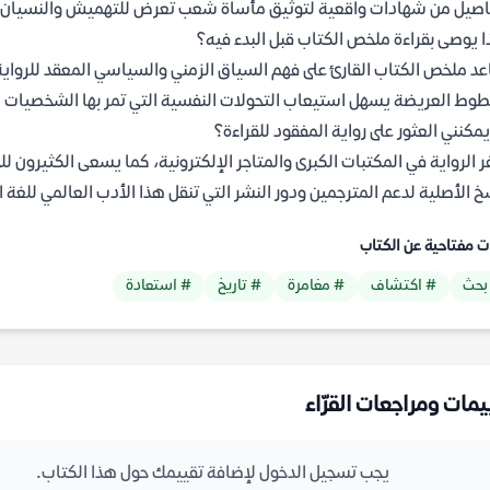
اصيل من شهادات واقعية لتوثيق مأساة شعب تعرض للتهميش والنسيان ا
ا يوصى بقراءة ملخص الكتاب قبل البدء فيه؟
د ملخص الكتاب القارئ على فهم السياق الزمني والسياسي المعقد للرواية. ب
طوط العريضة يسهل استيعاب التحولات النفسية التي تمر بها الشخصيات ا
يمكنني العثور على رواية المفقود للقراءة؟
خ الأصلية لدعم المترجمين ودور النشر التي تنقل هذا الأدب العالمي للغة ا
ت مفتاحية عن الكتاب
بحث
# اكتشاف
# مغامرة
# تاريخ
# استعادة
يمات ومراجعات القرّاء
يجب تسجيل الدخول لإضافة تقييمك حول هذا الكتاب.