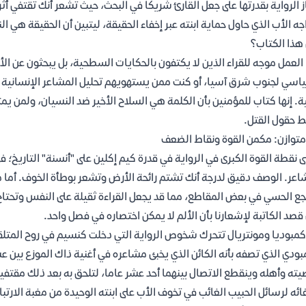
ز الرواية بقدرتها على جعل القارئ شريكاً في البحث، حيث تشعر أنك تقتفي أثر
جه الأب الذي حاول حماية ابنته عبر إخفاء الحقيقة، ليتبين أن الحقيقة هي الن
هذا الكتاب؟
العمل موجه للقراء الذين لا يكتفون بالحكايات السطحية، بل يبحثون عن الأد
اسي لجنوب شرق آسيا، أو كنت ممن يستهويهم تحليل المشاعر الإنسانية 
ة. إنها كتاب للمؤمنين بأن الكلمة هي السلاح الأخير ضد النسيان، ولمن ي
حقول القتل.
متوازن: مكمن القوة ونقاط الضعف
ى نقطة القوة الكبرى في الرواية في قدرة كيم إكلين على "أنسنة" التاريخ؛ ف
عر. الوصف دقيق لدرجة أنك تشتم رائحة الأرض وتشعر بوطأة الخوف. أما م
جع الحسي في بعض المقاطع، مما قد يجعل القراءة ثقيلة على النفس وتحتاج
قصد الكاتبة لإشعارنا بأن الألم لا يمكن اختصاره في فصل واحد.
كمبوديا ومونتريال تتحرك شخوص الرواية التي دخلت كنسيم في روح المتلق
بودي الذي تصفه بأنه الكائن الذي يخبئ مشاعره في أغنية ذاك الموزع بين 
ته وأهله وينقطع الاتصال بينهما أحد عشر عاما، لتلحق به بعد ذلك مقتفية 
ائه لرسائل الحبيب الغائب في تخوف الأب على ابنته الوحيدة من مغبة الارتب