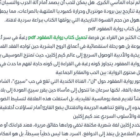
لم تجاه المآسي الكبرى. هل يمكن للحب أن يصمد أمام آلة الحرب والنسيان
ة تتأرجح بين برودة مونتريال وحرارة كمبوديا الملتهبة بالصراعات، مما ي
هول من حجم القسوة التاريخية التي يوثقها الكتاب ببراعة سردية لافتة.
ل كتاب رواية المفقود pdf
 الكثير من القراء عن فرصة
تحميل كتاب رواية المفقود pdf
رغبةً في سبر أ
عة بل هو رحلة استقصائية في أعماق الروح البشرية حين تواجه الفقد القسر
ريخية والأدبية الوصول السريع إلى عالم كيم إكلين، حيث تمتزج الموسيقى ب
واية المفقود يتجاوز كونه رغبة في القراءة إلى كونه حاجة لفهم ما حدث في
ل محتوى الرواية: بين الحب والمقابر الجماعية
ور رواية المفقود حول "آن"، الفتاة الكندية التي تقع في حب "سيري"، الشا
مة بالغة، لكنها سرعان ما تتحول إلى مأساة حين يقرر سيري العودة إلى بلا
شأ تقديم قصة رومانسية تقليدية، بل استغلت هذه العلاقة لتسليط الضوء عل
دوء إلى واقع تتناهبه الجريمة والاقتتال يضع القارئ أمام تساؤلات أخلاقية
ة والأسلوب السردي عند كيم إكلين
دم إكلين لغة شعرية مكثفة تخفي وراءها حقائق مريرة، فعند قراءتك أو م
 الملامح بل ينفذ إلى الدوافع. السرد هنا ليس خطياً بسيطاً، بل هو انع