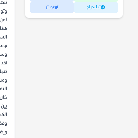
تمتا
تيليجرام
تويتر
وتوا
لمن 
هذا 
السي
نوعي
وسط 
نقد 
تتجل
ومشا
التف
كان 
بين 
الكم
وقضي
وإخف