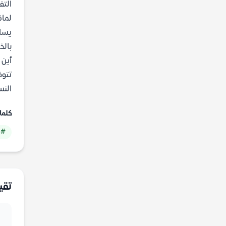
التف
لماذ
يساع
بالخ
أين 
النس
كلما
# 
تقي