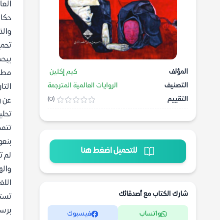
العا
حكاي
والذ
تحمي
يبحث
المؤلف
كيم إكلين
مطبو
التصنيف
الروايات العالمية المترجمة
التا
التقييم
(0)
عن ر
تحلي
تتمح
بنعو
للتحميل اضغط هنا
لم ت
واله
اللغ
شارك الكتاب مع أصدقائك
تستخ
برسم
واتساب
فيسبوك