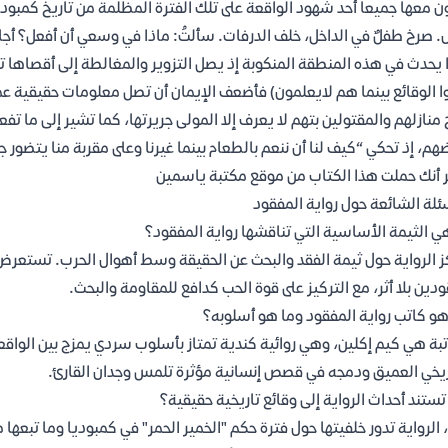
ن معها جميعا أحد شهود الواقعة على تلك الفترة المظلمة من تاريخ كمبوديا 
. صرخ طفلٌ في الداخل، خلف الدرفات. سألتُ: ماذا في وسعي أن أفعل؟ أجاب
 يحدث في هذه المنطقة المنكوبة إذ يصل التزوير والمغالطة إلى أقصاها تق
ا الوقائع بينما هم لايعلمون) فأضعف الإيمان أن تصل معلومات حقيقية ع
 منازلهم والمقتولين بتهم لا يعرف إلا المولى جريرتها، كما تشير إلى ما
هم، إذ تحكي “كيف لنا أن ننعم بالطعام بينما غيرنا وعلى مقربة منا يتضور جوع
 أنك حملت هذا الكتاب من موقع مكتبة ياسمين
ئلة الشائعة حول رواية المفقود
ي الثيمة الأساسية التي تناقشها رواية المفقود؟
ز الرواية حول ثيمة الفقد والبحث عن الحقيقة وسط أهوال الحرب. تستعرض 
دين بلا أثر، مع التركيز على قوة الحب كدافع للمقاومة والبحث.
و كاتب رواية المفقود وما هو أسلوبه؟
تبة هي كيم إكلين، وهي روائية كندية تمتاز بأسلوب سردي يمزج بين الواقعي
ريخي العميق ودمجه في قصص إنسانية مؤثرة تلمس وجدان القارئ.
ستند أحداث الرواية إلى وقائع تاريخية حقيقية؟
 الرواية تدور خلفيتها حول فترة حكم "الخمير الحمر" في كمبوديا وما تبع