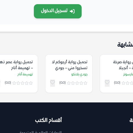
تسجيل الدخول
شابهة
رواية صرخة
تحميل رواية أرجوكم لا
تحميل رواية عصر ذه
– أنجيلا
تسخروا مني – جودي
– تهميمة أنام
نز
بلانكو
مارسونز
جودي بلانكو
تهميمة أنام
(0.0)
(0.0)
(0.0)
ة
أقسام الكتب