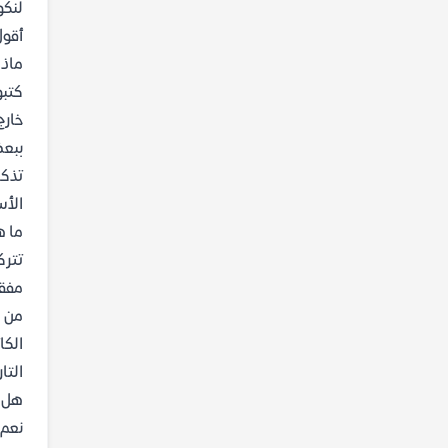
لنكو
أقول
ماذا
كتبو
خارج
ببعض
تذكر
الأس
ما ه
تترك
مفقو
من ه
الكا
التا
هل ت
نعم،