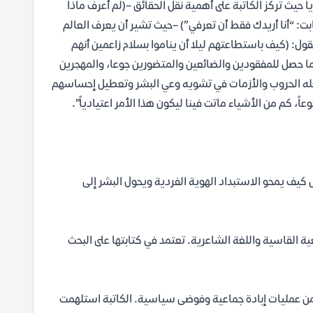
حيث تركز الكاتبة على أهمية نقل الحقائق –(لم أعرفْ ماذا
ت: “أنا أريدك فقط أن تعرفي”) –حيث تشير أن يعرف العالم
ول: (كيف باستطاعتهم ليلا أن يناموا بسلام زاعمين أنهم
ما حصل للمفقودين والضائعين والمتضورين جوعا، والمهجرين
 تفعله الحروب والأزمات في تشويه وعي البشر وتعطيل إحساسهم
اً، كم من الأشياء ماتت فينا ليكون هذا الأمر اعتيادياً”.
كيف يمحو الاستبداد الهوية الفردية ويحول البشر إلى
ة القاسية واللغة الشاعرية. تعتمد في كتابتها على البحث
ها من عمليات إبادة جماعية وفوضى سياسية. الكاتبة استلهمت