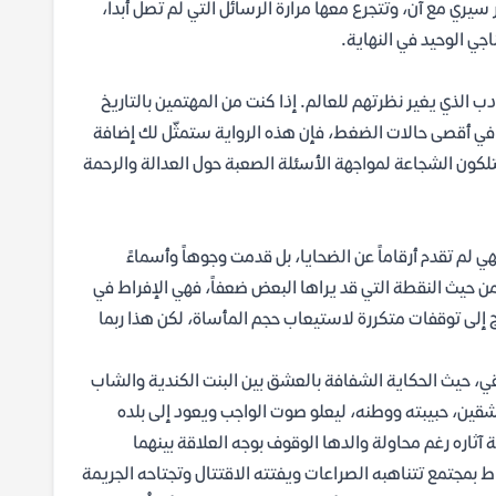
 سيري مع آن، وتتجرع معها مرارة الرسائل التي لم تصل أبداً،
اجي الوحيد في النهاية.
ب الذي يغير نظرتهم للعالم. إذا كنت من المهتمين بالتاريخ
في أقصى حالات الضغط، فإن هذه الرواية ستمثّل لك إضافة
متلكون الشجاعة لمواجهة الأسئلة الصعبة حول العدالة والرحمة
هي لم تقدم أرقاماً عن الضحايا، بل قدمت وجوهاً وأسماءً
ن حيث النقطة التي قد يراها البعض ضعفاً، فهي الإفراط في
 إلى توقفات متكررة لاستيعاب حجم المأساة، لكن هذا ربما
ي، حيث الحكاية الشفافة بالعشق بين البنت الكندية والشاب
عشقين، حبيبته ووطنه، ليعلو صوت الواجب ويعود إلى بلده
آثاره رغم محاولة والدها الوقوف بوجه العلاقة بينهما
اط بمجتمع تتناهبه الصراعات ويفتته الاقتتال وتجتاحه الجريمة