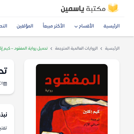
الرئيسية
الأقسام
الأكثر مبيعاً
المؤلفين
التص
الرئيسية
الروايات العالمية المترجمة
تحميل رواية المفقود – كيم إك
تح
01
نبذة
تفتح