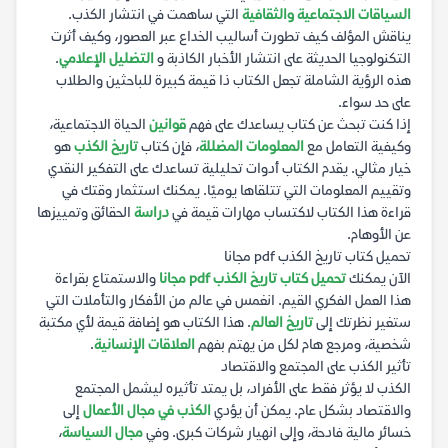
السياقات الاجتماعية والثقافية
التي ساهمت في انتشار الكذب.
يناقش المؤلف كيف تطورت أساليب الخداع عبر العصور، وكيف أثرت
التكنولوجيا الحديثة على انتشار الأخبار الكاذبة و
التضليل الإعلامي
.
هذه الرؤية الشاملة تجعل الكتاب ذا قيمة كبيرة للباحثين والطلاب
على حد سواء.
إذا كنت تبحث عن كتاب يساعدك على فهم
قوانين
الحياة الاجتماعية،
وكيفية التعامل مع
المعلومات المضللة
، فإن كتاب
تاريخ الكذب
هو
خيار مثالي. يقدم الكتاب أدوات تحليلية تساعدك على التفكير النقدي
وتقييم المعلومات التي تتلقاها يوميًا. يمكنك استثمار وقتك في
قراءة هذا الكتاب لاكتساب مهارات قيمة في
دراسة
الحقائق وتمييزها
عن الأوهام.
تحميل كتاب تاريخ الكذب pdf مجانا
الآن يمكنك
تحميل كتاب تاريخ الكذب pdf مجانا
والاستمتاع بقراءة
هذا العمل الفكري القيم. انغمس في عالم من الأفكار والتأملات التي
ستغير نظرتك إلى
تاريخ العالم
. هذا الكتاب هو إضافة قيمة لأي مكتبة
شخصية، ومرجع هام لكل من يهتم بفهم
العلاقات الإنسانية
.
تأثير الكذب على المجتمع والاقتصاد
الكذب لا يؤثر فقط على الأفراد، بل يمتد تأثيره ليشمل المجتمع
والاقتصاد بشكل عام. يمكن أن يؤدي
الكذب في مجال الأعمال
إلى
خسائر مالية فادحة، وإلى انهيار شركات كبرى. وفي
مجال السياسة
،