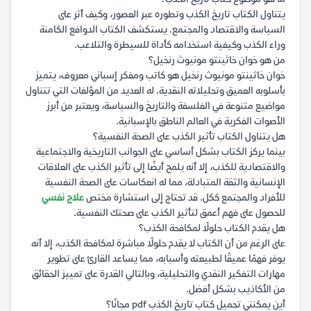
يتناول الكتاب تاريخ الكذب وتطوره عبر العصور، وكيف أثر على
السياسة والاقتصاد والمجتمع. يستكشف الكتاب الدوافع الكامنة
وراء الكذب وكيفية استخدامه كأداة للسيطرة والتلاعب.
من هو خوان خاثينتو مونيوث رنخيل؟
خوان خاثينتو مونيوث رنخيل هو كاتب ومفكر إسباني معروف، يتميز
بأسلوبه العميق وتحليلاته النقدية. له العديد من المؤلفات التي تتناول
مواضيع متنوعة في الفلسفة والتاريخ والسياسة، ويعتبر من أبرز
الأصوات الفكرية في العالم الناطق بالإسبانية.
هل يتناول الكتاب تأثير الكذب على الصحة النفسية؟
بينما يركز الكتاب بشكل أساسي على الجوانب التاريخية والاجتماعية
والاقتصادية للكذب، إلا أنه يلمح أيضًا إلى تأثير الكذب على العلاقات
الإنسانية والثقة المتبادلة، مما له انعكاسات على الصحة النفسية
للأفراد والمجتمع ككل. قد تحتاج إلى استشارة مختص
علاج نفسي
للحصول على فهم أعمق لتأثير الكذب على صحتك النفسية.
هل يقدم الكتاب حلولًا لمكافحة الكذب؟
على الرغم من أن الكتاب لا يقدم حلولًا مباشرة لمكافحة الكذب، إلا أنه
يوفر فهمًا عميقًا لطبيعته وأسبابه، مما يساعد القارئ على تطوير
مهارات التفكير النقدي والتحليلية، وبالتالي القدرة على تمييز الحقائق
من الأكاذيب بشكل أفضل.
أين يمكنني تحميل كتاب تاريخ الكذب pdf مجانًا؟