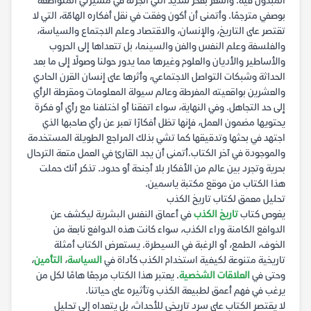
المبذول فيه. وأشعر بفخر شديد أنني أنجزته في مسيرتي المتواضعة
بوصفي مترجمًا. وأتمنى أن أكون وفقت في نقل أفكاره الهامّة، التي لا
تقتصر على التاريخ، والإنسان، والاقتصاد وعلم الاجتماع والسياسة،
والفلسفة وعلم النفس والفن والسينما، بل تتعداها إلى الحروب
والأساطير والأديان والعلوم وغيرها مما يدور حولنا وصولًا إلى ما بعد
الحداثة وشبكات التواصل الاجتماعي، وأثرها على إنسان القرن الحادي
والعشرين بواقعيته المفرطة وعالم سيولة المعلومات ومقرطة الرأي
إلى حد التجاهل. وفي النهاية، سواء اتفقنا أو اختلفنا مع رأي أو فكرة
يحتويها مضمون العمل، فإنها تظل أفكارًا تعبر عن رأي صاحبها الذي
اجتهد في بحثها وتدقيقها كما تشي بذلك المراجع الطويلة المستخدمة
والموجودة في آخر الكتاب.أتمنى أن يجد القارئ في العمل متعة الترحال
بحرية وتجرد بين عالم من الأفكار بلا أجنحة أو حدود. تذكر أنك حملت
هذا الكتاب من موقع مكتبة ياسمين.
تحليل معمق لكتاب تاريخ الكذب
يغوص كتاب
تاريخ الكذب
في أعماق النفس البشرية ليكشف عن
الدوافع الكامنة وراء الكذب، سواء كانت هذه الدوافع نابعة من
الخوف، الطمع، أو الرغبة في السيطرة. يستعرض الكتاب أمثلة
تاريخية متنوعة لكيفية استخدام الكذب كأداة في
السياسة
،
التأمين
،
وحتى في
العلاقات الشخصية
. يعتبر هذا الكتاب مرجعًا هامًا لكل من
يرغب في فهم أعمق لطبيعة الكذب وتأثيره على حياتنا.
لا يقتصر الكتاب على سرد تاريخي للأحداث، بل يتعداه إلى تحليل