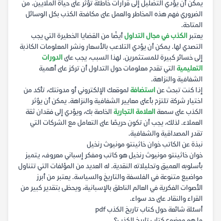
يمكن أن يؤدي التضليل إلى قرارات خاطئة تؤثر على حياة الملايين. من
الضروري فهم هذه المخاطر والعمل على مكافحة الكذب بكل الوسائل
المتاحة.
يعتبر
الكذب في مجال التداول
أيضًا من القضايا الخطيرة التي يجب
التصدي لها. يمكن أن يؤدي التلاعب بالأسعار ونشر المعلومات الكاذبة
إلى خسائر كبيرة للمستثمرين. لهذا السبب، يجب على
الدورات
التعليمية
التي تقدم معلومات حول التداول أن تركز على أهمية
الشفافية والنزاهة.
إذا كنت تبحث عن
استضافة
لموقعك الإلكتروني أو مدونتك، تأكد من
اختيار شركة تلتزم بأعلى معايير الشفافية والنزاهة. يمكن أن يؤثر
الكذب على سمعة
العلامة التجارية
الخاصة بك، ويؤدي إلى فقدان ثقة
العملاء. لذلك، يجب أن تكون حريصًا على التعامل مع الشركات التي
تقدر المصداقية والشفافية.
نبذة عن الكاتب خوان خاثينتو مونيوث رنخيل
خوان خاثينتو مونيوث رنخيل هو كاتب ومفكر إسباني معروف، يتميز
بأسلوبه العميق وتحليلاته النقدية. له العديد من المؤلفات التي تتناول
مواضيع متنوعة في الفلسفة والتاريخ والسياسة. يعتبر من أبرز
الأصوات الفكرية في العالم الناطق بالإسبانية، ويحظى بتقدير كبير من
القراء والنقاد على حد سواء.
أسئلة شائعة حول كتاب تاريخ الكذب pdf
ما هو موضوع كتاب تاريخ الكذب؟