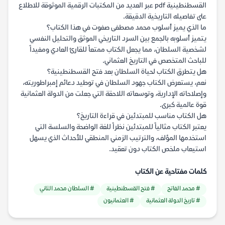
القسطنطينية pdf عبر العديد من المكتبات الرقمية الموثوقة للاطلاع
على تفاصيله التاريخية الدقيقة.
ما الذي يميز أسلوب محمد مصطفى صفوت في هذا الكتاب؟
يتميز أسلوبه بالجمع بين السرد التاريخي الموثق والتحليل النفسي
لشخصية السلطان، مما يجعل الكتاب ممتعاً للقارئ العادي ومفيداً
للباحث المتخصص في التاريخ العثماني.
هل يتطرق الكتاب لحياة السلطان بعد فتح القسطنطينية؟
نعم، يستعرض الكتاب جهود السلطان في توطيد دعائم إمبراطوريته،
وإصلاحاته الإدارية، وتوسعاته اللاحقة التي جعلت من الدولة العثمانية
قوة عالمية كبرى.
هل الكتاب مناسب للمبتدئين في قراءة التاريخ؟
يعتبر الكتاب مثالياً للمبتدئين نظراً للغة الواضحة والسلسة التي
استخدمها المؤلف، والترتيب الزمني المنطقي للأحداث الذي يسهل
استيعاب ملخص الكتاب دون تعقيد.
كلمات مفتاحية عن الكتاب
# محمد الفاتح
# فتح القسطنطينية
# السلطان محمد الثاني
# تاريخ الدولة العثمانية
# العثمانيون