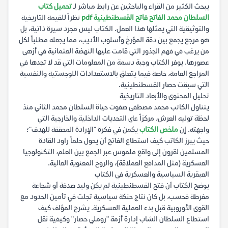
يبحث الكثير من القراء والباحثين عن رابط مباشر لـ
تحميل كتاب
السلطان محمد الفاتح فاتح القسطنطينية pdf
نظراً للقيمة التاريخية
والتوثيقية التي يمثلها هذا العمل. الكتاب ليس مجرد سيرة ذاتية، بل
هو مرجع يجمع بين دقة المؤرخ وأسلوب الأديب، مما يجعله مطلباً لكل
من يرغب في فهم الجذور التي قامت عليها النهضة العثمانية في أزهى
عصورها. يوفر الكتاب وجبة دسمة من المعلومات التي قد لا تجدها في
المراجع العامة، خاصة فيما يتعلق بالاستعدادات اللوجستية والنفسية
التي سبقت حصار القسطنطينية.
تحليل المحتوى والأبعاد التاريخية
يتناول الكاتب محمد مصطفى صفوت حياة السلطان محمد الثاني منذ
لحظة توليه العرش، مركزاً على التحديات الداخلية والخارجية التي
واجهته. إن
ملخص الكتاب
يكمن في فكرة "الإرادة المحققة للهدف"؛
حيث يبرز الكاتب كيف استطاع الفاتح أن يحول حلماً راود القادة
المسلمين لقرون إلى واقع ملموس عبر الجمع بين العلم، التكنولوجيا
العسكرية (مثل المدافع العملاقة)، والروح المعنوية العالية.
العبقرية السياسية والعسكرية في الكتاب
يوضح الكتاب أن فتح القسطنطينية لم يكن وليد صدفة أو شجاعة
مفرطة فحسب، بل كان نتاج حنكة سياسية تجلت في تأمين الحدود مع
القوى الأوروبية قبل بدء العملية العسكرية. يشرح المؤلف كيف
استطاع السلطان الشاب إدارة أزمة "روملي حصار" وكيفية نقل