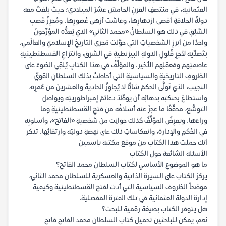
العثمانية، في منتصفِ القرنِ الخامسَ عشرَ الميلادي؛ حيث بلغتْ معه
دولةُ الخلافةِ أقصى ازدهارِها، وعاشت أزهى عُصورِها. ومُحرِزُ قَصبِ
السَّبْقِ في ذلك هو السلطانُ «محمد الثاني» الذي يَعدُّه المؤرِّخونَ
واحدًا من أبرزِ الشخصياتِ التي حوَّلت مَجرى التاريخِ الإسلاميِّ والعالَمي،
بتَصدِّيه لآخِرِ فُلولِ الدولةِ البيزنطيةِ في الشرق، وانتزاعِ القسطنطينيةِ
عاصمتِهم ومَعقلِهم الأخير. والمؤلِّفُ في هذا الكتابِ يُلقِي الضوءَ على
الظروفِ التاريخيةِ والسياسيةِ التي أحاطتْ بذلك السلطانِ القويِّ
النجيب، الذي تَولَّى الحكمَ شابًّا لا يُجاوِزُ الحاديةَ والعشرينَ من عُمرِه،
واستطاعَ بحنكتِه بدهائِه أن يوطِّدَ دعائمَ إمبراطوريتِه ويواصلَ
التوسُّع، محقِّقًا ما عجزَ عنه أسلافُه من فتحِ القسطنطينيةِ وما
وراءَها. ويعرِضُ المؤلِّفُ كذلك جوانِبَ من شخصيةِ «الفاتح»، وأسلوبِه
في الحُكمِ والإدارة، وانعكاساتِ ذلك على نهضةِ دولتِه وارتقائِها. تذكر
أنك حملت هذا الكتاب من موقع مكتبة ياسمين
الأسئلة الشائعة حول الكتاب
ما هو الموضوع الأساسي لكتاب السلطان محمد الفاتح؟
يركز الكتاب على السيرة الذاتية والعسكرية للسلطان محمد الثاني،
موضحاً الظروف السياسية التي أدت لفتح القسطنطينية وكيفية
إدارة الدولة العثمانية في تلك الفترة المفصلية.
هل يتوفر الكتاب بصيغة رقمية للبحث؟
نعم، يمكن للباحثين تحميل كتاب السلطان محمد الفاتح فاتح