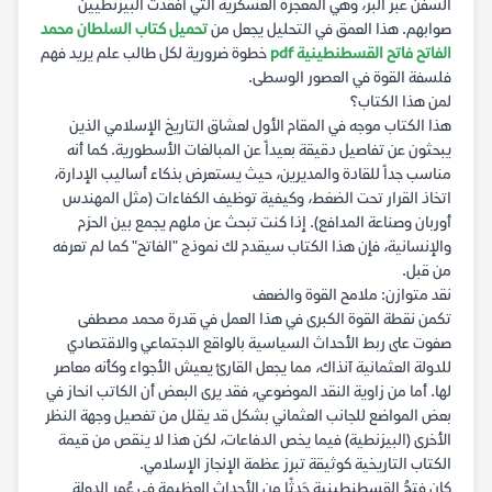
السفن عبر البر، وهي المعجزة العسكرية التي أفقدت البيزنطيين
صوابهم. هذا العمق في التحليل يجعل من
تحميل كتاب السلطان محمد
الفاتح فاتح القسطنطينية pdf
خطوة ضرورية لكل طالب علم يريد فهم
فلسفة القوة في العصور الوسطى.
لمن هذا الكتاب؟
هذا الكتاب موجه في المقام الأول لعشاق التاريخ الإسلامي الذين
يبحثون عن تفاصيل دقيقة بعيداً عن المبالغات الأسطورية. كما أنه
مناسب جداً للقادة والمديرين، حيث يستعرض بذكاء أساليب الإدارة،
اتخاذ القرار تحت الضغط، وكيفية توظيف الكفاءات (مثل المهندس
أوربان وصناعة المدافع). إذا كنت تبحث عن ملهم يجمع بين الحزم
والإنسانية، فإن هذا الكتاب سيقدم لك نموذج "الفاتح" كما لم تعرفه
من قبل.
نقد متوازن: ملامح القوة والضعف
تكمن نقطة القوة الكبرى في هذا العمل في قدرة محمد مصطفى
صفوت على ربط الأحداث السياسية بالواقع الاجتماعي والاقتصادي
للدولة العثمانية آنذاك، مما يجعل القارئ يعيش الأجواء وكأنه معاصر
لها. أما من زاوية النقد الموضوعي، فقد يرى البعض أن الكاتب انحاز في
بعض المواضع للجانب العثماني بشكل قد يقلل من تفصيل وجهة النظر
الأخرى (البيزنطية) فيما يخص الدفاعات، لكن هذا لا ينقص من قيمة
الكتاب التاريخية كوثيقة تبرز عظمة الإنجاز الإسلامي.
كان فتحُ القسطنطينيةِ حَدثًا من الأحداثِ العظيمةِ في عُمرِ الدولةِ