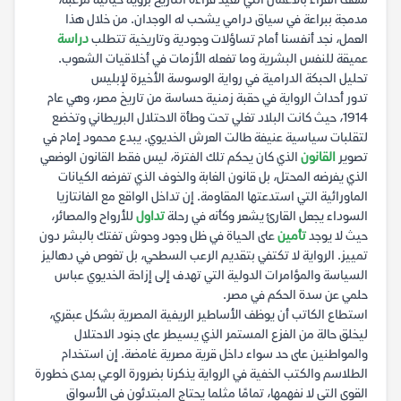
شغف القراء بالأعمال التي تعيد قراءة التاريخ برؤية خيالية مرعبة،
مدمجة ببراعة في سياق درامي يشحب له الوجدان. من خلال هذا
العمل، نجد أنفسنا أمام تساؤلات وجودية وتاريخية تتطلب
دراسة
عميقة للنفس البشرية وما تفعله الأزمات في أخلاقيات الشعوب.
تحليل الحبكة الدرامية في رواية الوسوسة الأخيرة لإبليس
تدور أحداث الرواية في حقبة زمنية حساسة من تاريخ مصر، وهي عام
1914، حيث كانت البلاد تغلي تحت وطأة الاحتلال البريطاني وتخضع
لتقلبات سياسية عنيفة طالت العرش الخديوي. يبدع محمود إمام في
تصوير
القانون
الذي كان يحكم تلك الفترة، ليس فقط القانون الوضعي
الذي يفرضه المحتل، بل قانون الغابة والخوف الذي تفرضه الكيانات
الماورائية التي استدعتها المقاومة. إن تداخل الواقع مع الفانتازيا
السوداء يجعل القارئ يشعر وكأنه في رحلة
تداول
للأرواح والمصائر،
حيث لا يوجد
تأمين
على الحياة في ظل وجود وحوش تفتك بالبشر دون
تمييز. الرواية لا تكتفي بتقديم الرعب السطحي، بل تغوص في دهاليز
السياسة والمؤامرات الدولية التي تهدف إلى إزاحة الخديوي عباس
حلمي عن سدة الحكم في مصر.
استطاع الكاتب أن يوظف الأساطير الريفية المصرية بشكل عبقري،
ليخلق حالة من الفزع المستمر الذي يسيطر على جنود الاحتلال
والمواطنين على حد سواء داخل قرية مصرية غامضة. إن استخدام
الطلاسم والكتب الخفية في الرواية يذكرنا بضرورة الوعي بمدى خطورة
القوى التي لا نفهمها، تمامًا مثلما يحتاج المبتدئون في الأسواق