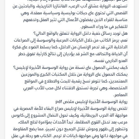
تستهدف الرواية عشاق أدب الرعب، الفانتازيا التاريخية، والباحثين عن
القصص التي تحتوي على حبكات بوليسية وسياسية معقدة، وهي
مناسبة للقراء الذين يفضلون الأعمال التي تثير العقل وتدفعهم
للتفكير في ما وراء السطور.
هل توجد رسائل خفية داخل الرواية تتعلق بالواقع الحالي؟
نعم، يرمز الكاتب من خلال الكيانات المرعبة والوسوسة إلى الصراعات
الداخلية التي قد تدمر الإنسان من الداخل، كما يسلط الضوء على فكرة
أن الخيانة والتحالف مع الشر قد يؤديان إلى نتائج كارثية تفوق خطر
العدو الخارجي نفسه.
كيف يمكنني الحصول على نسخة من رواية الوسوسة الأخيرة لإبليس؟
يمكنك الحصول على الرواية من خلال المكتبات الكبرى والموزعين
المعتمدين، كما تتوفر نسخ رقمية للبحث والاطلاع في المواقع
المتخصصة، وهي تجربة تستحق الاقتناء لكل محب للأدب العربي
المعاصر.
رواية الوسوسة الأخيرة لإبليس ملخص pdf
تلخص رواية الوسوسة الأخيرة لإبليس صراع البقاء للأمة المصرية في
مواجهة آلة الحرب البريطانية، وكيف تحول النضال المشروع إلى كابوس
مرعب بعد تدخل القوى المظلمة. تبدأ الأحداث بمؤامرة لخلع الملك،
وتتطور إلى ظهور وحوش تقتل الجميع دون تمييز، مما يضع المقاومة
في مواجهة ذاتها وفي مواجهة كيانات لا ترحم. الكتاب هو رحلة في عقل