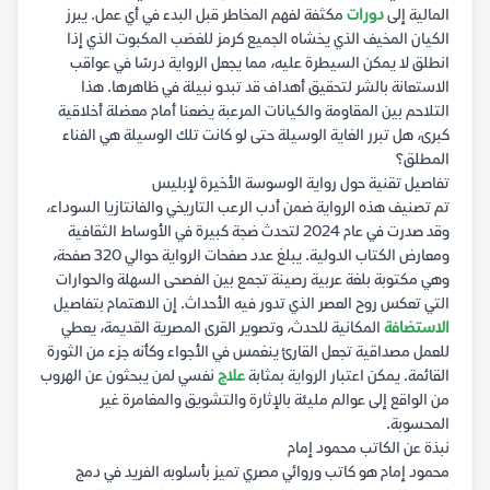
المالية إلى
دورات
مكثفة لفهم المخاطر قبل البدء في أي عمل. يبرز
الكيان المخيف الذي يخشاه الجميع كرمز للغضب المكبوت الذي إذا
انطلق لا يمكن السيطرة عليه، مما يجعل الرواية درسًا في عواقب
الاستعانة بالشر لتحقيق أهداف قد تبدو نبيلة في ظاهرها. هذا
التلاحم بين المقاومة والكيانات المرعبة يضعنا أمام معضلة أخلاقية
كبرى، هل تبرر الغاية الوسيلة حتى لو كانت تلك الوسيلة هي الفناء
المطلق؟
تفاصيل تقنية حول رواية الوسوسة الأخيرة لإبليس
تم تصنيف هذه الرواية ضمن أدب الرعب التاريخي والفانتازيا السوداء،
وقد صدرت في عام 2024 لتحدث ضجة كبيرة في الأوساط الثقافية
ومعارض الكتاب الدولية. يبلغ عدد صفحات الرواية حوالي 320 صفحة،
وهي مكتوبة بلغة عربية رصينة تجمع بين الفصحى السهلة والحوارات
التي تعكس روح العصر الذي تدور فيه الأحداث. إن الاهتمام بتفاصيل
الاستضافة
المكانية للحدث، وتصوير القرى المصرية القديمة، يعطي
للعمل مصداقية تجعل القارئ ينغمس في الأجواء وكأنه جزء من الثورة
القائمة. يمكن اعتبار الرواية بمثابة
علاج
نفسي لمن يبحثون عن الهروب
من الواقع إلى عوالم مليئة بالإثارة والتشويق والمغامرة غير
المحسوبة.
نبذة عن الكاتب محمود إمام
محمود إمام هو كاتب وروائي مصري تميز بأسلوبه الفريد في دمج