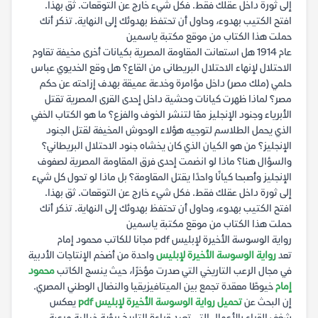
إلى ثورة داخل عقلك فقط. فكل شيء خارج عن التوقعات. ثق بهذا.
افتح الكتيب بهدوء، وحاول أن تحتفظ بهدوئك إلى النهاية. تذكر أنك
حملت هذا الكتاب من موقع مكتبة ياسمين
عام 1914 هل استعانت المقاومة المصرية بكيانات أخرى مخيفة تقاوم
الاحتلال لإنهاء الاحتلال البريطانى من القاع؟ هل وقع الخديوي عباس
حلمي (ملك مصر) داخل مؤامرة وخدعة عميقة بهدف إزاحته عن حكم
مصر؟ لماذا ظهرت كيانات وحشية داخل إحدى القرى المصرية تقتل
الأبرياء وجنود الإنجليز معًا لتنشر الخوف والفزع؟ ما هو الكتاب الخفي
الذي يحمل الطلاسم لتوجيه هؤلاء الوحوش المخيفة لقتل الجنود
الإنجليز؟ من هو الكيان الذي كان يخشاه جنود الاحتلال البريطاني؟
والسؤال هنا؟ ماذا لو انضمت إحدى فرق المقاومة المصرية لصفوف
الإنجليز وأصبحا كيانًا واحدًا يقتل المقاومة؟ بل ماذا لو تحول كل شيء
إلى ثورة داخل عقلك فقط. فكل شيء خارج عن التوقعات. ثق بهذا.
افتح الكتيب بهدوء، وحاول أن تحتفظ بهدوئك إلى النهاية. تذكر أنك
حملت هذا الكتاب من موقع مكتبة ياسمين
رواية الوسوسة الأخيرة لإبليس pdf مجانا للكاتب محمود إمام
تعد
رواية الوسوسة الأخيرة لإبليس
واحدة من أضخم الإنتاجات الأدبية
في مجال الرعب التاريخي التي صدرت مؤخرًا، حيث ينسج الكاتب
محمود
إمام
خيوطًا معقدة تجمع بين الميتافيزيقيا والنضال الوطني المصري.
إن البحث عن
تحميل رواية الوسوسة الأخيرة لإبليس pdf
يعكس