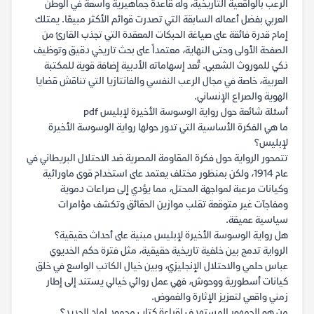
الرعب بالواقعية التاريخية، وله قاعدة جماهيرية واسعة في الوطن
العربي بفضل أعماله السابقة التي تصدرت قوائم الأكثر مبيعًا. يمتلك
إمام قدرة فائقة على صياغة الحبكات المعقدة التي تجذب القارئ من
الصفحة الأولى وحتى النهاية، معتمداً على بحث تاريخي دقيق وتوظيف
ذكي للموروث الشعبي. تُعد إسهاماته الأدبية إضافة قوية للمكتبة
العربية، خاصة في مجال الرعب النفسي والفانتازيا التي تناقش قضايا
الهوية والصراع الإنساني.
أسئلة شائعة حول رواية الوسوسة الأخيرة لإبليس pdf
ما هي الفكرة الأساسية التي تدور حولها رواية الوسوسة الأخيرة
لإبليس؟
تتمحور الرواية حول فكرة المقاومة المصرية ضد الاحتلال البريطاني في
عام 1914، ولكن بمنظور مختلف يعتمد على استخدام قوى ماورائية
وكيانات مرعبة لمواجهة المحتل، مما يؤدي إلى صراعات دموية
ومفاجآت غير متوقعة تقلب موازين الحقائق وتكشف مؤامرات
سياسية عميقة.
هل رواية الوسوسة الأخيرة لإبليس مبنية على أحداث حقيقية؟
الرواية تدمج بين خلفية تاريخية حقيقية، مثل فترة حكم الخديوي
عباس حلمي والاحتلال الإنجليزي، وبين خيال الكاتب الواسع في خلق
كيانات أسطورية ووحوش، فهي عمل روائي خيالي يستند إلى إطار
زمني واقعي لتعزيز الإثارة والغموض.
من هو الجمهور المستهدف لقراءة كتاب محمود إمام الجديد؟