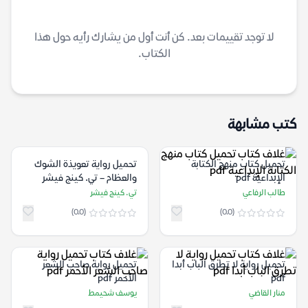
لا توجد تقييمات بعد. كن أنت أول من يشارك رأيه حول هذا
الكتاب.
كتب مشابهة
تحميل كتاب منهج الكتابة
تحميل رواية تعويذة الشوك
الإبداعية pdf
والعظام – تي. كينج فيشر
طالب الرفاعي
تي. كينج فيشر
(0.0)
(0.0)
تحميل رواية لا تطرق الباب أبدا
تحميل رواية صاحب الشعر
pdf
الأحمر pdf
منار القاضي
يوسف شحيمط