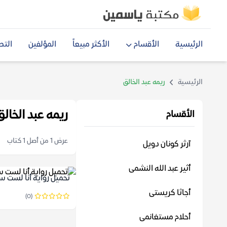
الرئيسية
الأقسام
الأكثر مبيعاً
المؤلفين
التص
الرئيسية
ريمه عبد الخالق
ريمه عبد الخالق
الأقسام
عرض 1 من أصل 1 كتاب
آرثر كونان دويل
أثير عبد الله النشمى
تحميل رواية أنا لست سندر
أجاثا كريستى
(0)
أحلام مستغانمى