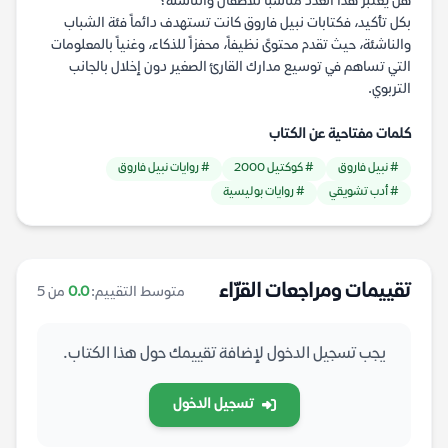
هل يعتبر هذا العدد مناسباً للأطفال والناشئة؟
بكل تأكيد، فكتابات نبيل فاروق كانت تستهدف دائماً فئة الشباب
والناشئة، حيث تقدم محتوىً نظيفاً، محفزاً للذكاء، وغنياً بالمعلومات
التي تساهم في توسيع مدارك القارئ الصغير دون إخلال بالجانب
التربوي.
كلمات مفتاحية عن الكتاب
# نبيل فاروق
# كوكتيل 2000
# روايات نبيل فاروق
# أدب تشويقي
# روايات بوليسية
تقييمات ومراجعات القرّاء
متوسط التقييم:
0.0
من 5
يجب تسجيل الدخول لإضافة تقييمك حول هذا الكتاب.
تسجيل الدخول