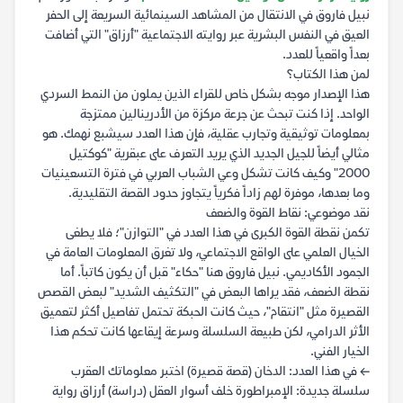
نبيل فاروق في الانتقال من المشاهد السينمائية السريعة إلى الحفر
العيق في النفس البشرية عبر روايته الاجتماعية "أرزاق" التي أضافت
بعداً واقعياً للعدد.
لمن هذا الكتاب؟
هذا الإصدار موجه بشكل خاص للقراء الذين يملون من النمط السردي
الواحد. إذا كنت تبحث عن جرعة مركزة من الأدرينالين ممتزجة
بمعلومات توثيقية وتجارب عقلية، فإن هذا العدد سيشبع نهمك. هو
مثالي أيضاً للجيل الجديد الذي يريد التعرف على عبقرية "كوكتيل
2000" وكيف كانت تشكل وعي الشباب العربي في فترة التسعينيات
وما بعدها، موفرة لهم زاداً فكرياً يتجاوز حدود القصة التقليدية.
نقد موضوعي: نقاط القوة والضعف
تكمن نقطة القوة الكبرى في هذا العدد في "التوازن"؛ فلا يطغى
الخيال العلمي على الواقع الاجتماعي، ولا تغرق المعلومات العامة في
الجمود الأكاديمي. نبيل فاروق هنا "حكاء" قبل أن يكون كاتباً. أما
نقطة الضعف، فقد يراها البعض في "التكثيف الشديد" لبعض القصص
القصيرة مثل "انتقام"، حيث كانت الحبكة تحتمل تفاصيل أكثر لتعميق
الأثر الدرامي، لكن طبيعة السلسلة وسرعة إيقاعها كانت تحكم هذا
الخيار الفني.
← في هذا العدد: الدخان (قصة قصيرة) اختبر معلوماتك العقرب
سلسلة جديدة: الإمبراطورة خلف أسوار العقل (دراسة) أرزاق رواية