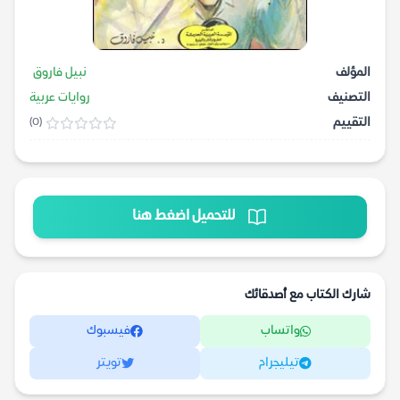
المؤلف
نبيل فاروق
التصنيف
روايات عربية
التقييم
(0)
للتحميل اضغط هنا
شارك الكتاب مع أصدقائك
واتساب
فيسبوك
تيليجرام
تويتر