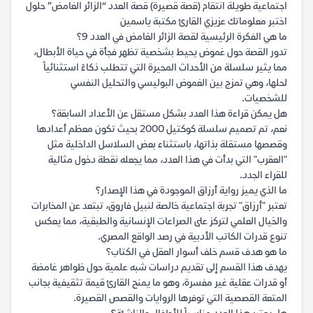
اجتماعية طويلة انتقام (قصة قصيرة) قصة العدد “الزائر الغامض” حلول
اختبر معلوماتك عزيزي القارئ مكتبة ياسمين
ما هي الفكرة الرئيسية لقصة الزائر الغامض في العدد 9؟
تدور القصة حول غموض يحيط بشخصية تظهر فجأة في حياة الأبطال،
مما يثير سلسلة من الأحداث المحيرة التي تتطلب ذكاءً استثنائياً
لحلها، وهي تمزج بين الغموض البوليسي والتحليل النفسي
للشخصيات.
هل يمكن قراءة هذا العدد بشكل مستقل عن الأعداد السابقة؟
نعم، تم تصميم سلسلة كوكتيل 2000 بحيث تكون معظم أعدادها
وقصصها مستقلة بذاتها، باستثناء بعض السلاسل الداخلية مثل
"العقرب" التي بدأت في هذا العدد، مما يجعله نقطة دخول مثالية
للقراء الجدد.
ما الذي يميز رواية أرزاق الموجودة في هذا الإصدار؟
تعتبر "أرزاق" تجربة اجتماعية خالصة لنبيل فاروق، تبتعد عن المخابرات
والخيال العلمي لتركز على الصراعات الإنسانية والطبقية، مما يعكس
تنوع قدرات الكاتب الأدبية في رصد الواقع المصري.
ما هو هدف قسم خلف أسوار العقل في الكتاب؟
يهدف هذا القسم إلى تقديم دراسات شبه علمية حول ظواهر غامضة
أو قدرات عقلية غير مفسرة، وهو ما يمنح القارئ قيمة تثقيفية بجانب
المتعة القصصية التي توفرها الروايات والقصص القصيرة.