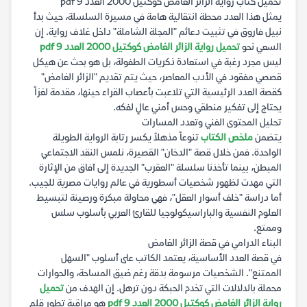
تحميل كتاب رواية الزائر الغامض كوكتيل 2000 العدد 9 pdf
يمثل هذا العدد محطة انتقالية هامة في مسيرة السلسلة، حيث بدأ
نبيل فاروق في تثبيت دعائم "المجلة الشاملة" داخل غلاف رواية. إن
السعي نحو
تحميل رواية الزائر الغامض كوكتيل 2000 العدد 9 pdf
ليس مجرد رغبة في استعادة ذكريات الطفولة، بل هو بحث عن هيكل
قصصي مفقود في الأدب المعاصر، حيث يتم تقديم "الزائر الغامض"
كقصة العدد الرئيسية التي تلاعبت بأعصاب القراء حينها، مقدمة لغزاً
يحتاج إلى تفكير منطقي وحس أمني عالٍ لفكه.
تحليل المحتوى الفني وتعدد المسارات
يتضمن
ملخص الكتاب
تنوعاً مذهلاً يكسر رتابة الرواية الطويلة
الواحدة. فمن خلال قصة "الدخان" القصيرة، نلمس النقد الاجتماعي
المبطن، بينما تأخذنا سلسلة "العقرب" الجديدة إلى آفاق من الإثارة
التي مهدت لظهور شخصيات أسطورية في عالم روايات مصرية للجيب.
أما دراسة "خلف أسوار العقل"، فهي محاولة مبكرة ورصينة لتبسيط
العلوم النفسية والباراسيكولوجيا للقارئ العربي بأسلوب سلس
وممتع.
البناء الدرامي في قصة الزائر الغامض
في قصة العدد الأساسية، يعتمد الكاتب على أسلوب "السهل
الممتنع". الشخصيات مرسومة بدقة رغم ضيق المساحة، والحوارات
محملة بالدلالات التي تخدم الحبكة دون ترهل. إن الهدف من
تحميل
رواية الزائر الغامض كوكتيل 2000 العدد 9 pdf
هو مراقبة تطور قلم