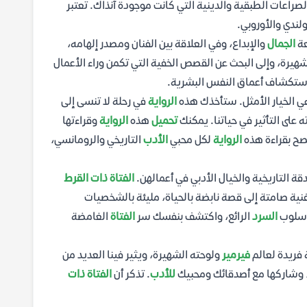
الصراعات الطبقية والدينية التي كانت موجودة آنذاك. تعتبر
لندي والأوروبي.
عة
الجمال
والإبداع، وفي العلاقة بين الفنان ومصدر إلهامه،
هيرة، وإلى البحث عن القصص الخفية التي تكمن وراء الأعمال
 استكشاف أعماق النفس البشرية.
 الخيار الأمثل. ستأخذك هذه
الرواية
في رحلة لا تنسى إلى
 على التأثير في حياتنا. يمكنك
تحميل
هذه
الرواية
وقراءتها
نصح بقراءة هذه
الرواية
لكل محبي
الأدب
التاريخي والرومانسي،
ة التاريخية والخيال الأدبي في أعمالهن.
الفتاة ذات القرط
نية صامتة إلى قصة نابضة بالحياة، مليئة بالشخصيات
سلوب
السرد
الرائع، واكتشف بنفسك سر
الفتاة
الغامضة
 فريدة لعالم
فيرمير
ولوحته الشهيرة، ويثير فينا العديد من
، وشاركها مع أصدقائك ومحبيك
للأدب
. تذكر أن
الفتاة ذات