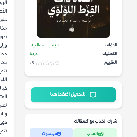
الرو
الأح
خلق 
مكان
تدور
المؤلف
تريسي شيفالييه
وإل
التصنيف
قريبا
مصدر
التقييم
كخاد
(0)
تتمي
اللو
خيال
للتحميل اضغط هنا
الفت
تعتب
والس
شارك الكتاب مع أصدقائك
فهي 
تتمي
واتساب
فيسبوك