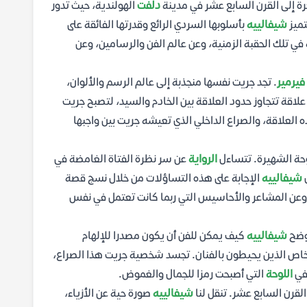
رة إلى القرن السابع عشر في مدينة
دلفت
الهولندية، حيث تدور
تميز
شيفالييه
بأسلوبها السردي الرائع وقدرتها الفائقة على
 في تلك الحقبة الزمنية، وعن عالم الفن والرسامين، وعن
فيرمير
. تجد جريت نفسها منجذبة إلى عالم الرسم والألوان،
لاقة تتجاوز حدود العلاقة بين الخادم والسيد، لتصبح جريت
 العلاقة، والصراع الداخلي الذي تعيشه جريت بين واجبها
وحة الشهيرة. تتساءل
الرواية
عن سر نظرة الفتاة الغامضة في
ل
شيفالييه
الإجابة على هذه التساؤلات من خلال نسج قصة
 وعن المشاعر والأحاسيس التي ربما كانت تعتمل في نفس
توضح
شيفالييه
كيف يمكن للفن أن يكون مصدرا للإلهام
خاص الذين يحيطون بالفنان. تجسد شخصية جريت هذا الصراع،
 في
اللوحة
التي أصبحت رمزا للجمال والغموض.
لقرن السابع عشر. تنقل لنا
شيفالييه
صورة حية عن الأزياء،