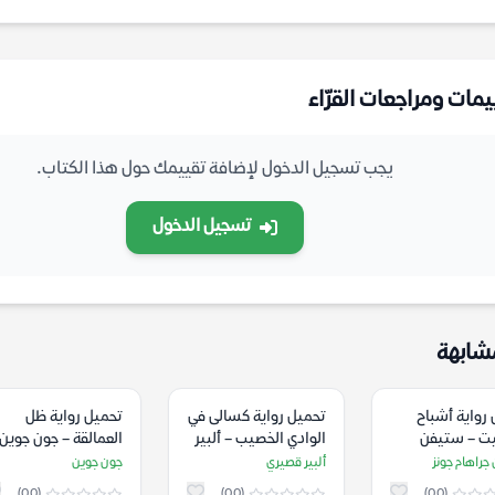
يمات ومراجعات القرّاء
يجب تسجيل الدخول لإضافة تقييمك حول هذا الكتاب.
تسجيل الدخول
شابهة
رواية أشباح
تحميل رواية كسالى في
تحميل رواية ظل
يت – ستيفن
الوادي الخصيب – ألبير
العمالقة – جون جوين
 جونز
قصيري
جراهام جونز
ألبير قصيري
جون جوين
(0.0)
(0.0)
(0.0)