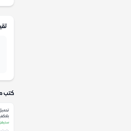
تقي
كتب م
تحميل 
بلاكف
جراهام
ستيفن 