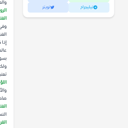
والع
تيليجرام
تويتر
الرو
الفت
وفي 
الفن
إذا 
عالم
بسه
ولكل
تعتب
اللؤ
والأ
صاح
الفت
التس
القر