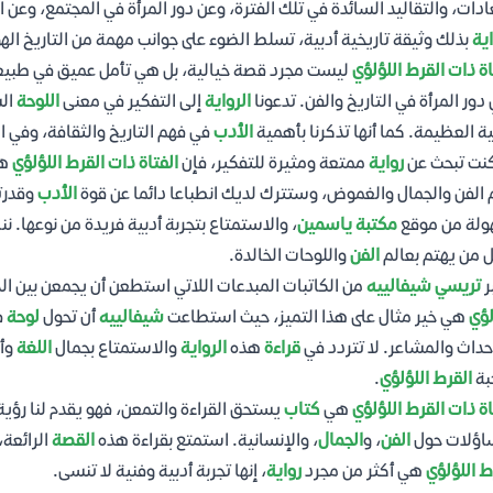
ادات، والتقاليد السائدة في تلك الفترة، وعن دور المرأة في المجتمع، وعن 
اية
بذلك وثيقة تاريخية أدبية، تسلط الضوء على جوانب مهمة من التاريخ الهو
اة ذات القرط اللؤلؤي
ليست مجرد قصة خيالية، بل هي تأمل عميق في طبي
دور المرأة في التاريخ والفن. تدعونا
الرواية
إلى التفكير في معنى
اللوحة
الش
ية العظيمة. كما أنها تذكرنا بأهمية
الأدب
في فهم التاريخ والثقافة، وفي
كنت تبحث عن
رواية
ممتعة ومثيرة للتفكير، فإن
الفتاة ذات القرط اللؤلؤي
هي
 الفن والجمال والغموض، وستترك لديك انطباعا دائما عن قوة
الأدب
وقدرته
ولة من موقع
مكتبة ياسمين
، والاستمتاع بتجربة أدبية فريدة من نوعها. ن
 من يهتم بعالم
الفن
واللوحات الخالدة.
ر
تريسي شيفالييه
من الكاتبات المبدعات اللاتي استطعن أن يجمعن بين الدق
لؤي
هي خير مثال على هذا التميز، حيث استطاعت
شيفالييه
أن تحول
لوحة
ف
حداث والمشاعر. لا تتردد في
قراءة
هذه
الرواية
والاستمتاع بجمال
اللغة
وأ
بة
القرط اللؤلؤي
.
اة ذات القرط اللؤلؤي
هي
كتاب
يستحق القراءة والتمعن، فهو يقدم لنا رؤية
اؤلات حول
الفن
، و
الجمال
، والإنسانية. استمتع بقراءة هذه
القصة
الرائعة
ط اللؤلؤي
هي أكثر من مجرد
رواية
، إنها تجربة أدبية وفنية لا تنسى.