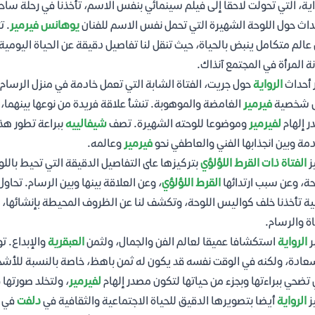
اية، التي تحولت لاحقا إلى فيلم سينمائي بنفس الاسم، تأخذنا في رحلة ساح
داث حول اللوحة الشهيرة التي تحمل نفس الاسم للفنان
يوهانس فيرمير
. ت
عالم متكامل ينبض بالحياة، حيث تنقل لنا تفاصيل دقيقة عن الحياة اليومية
ة المرأة في المجتمع آنذاك.
 أحداث
الرواية
حول جريت، الفتاة الشابة التي تعمل خادمة في منزل الرسام
ى شخصية
فيرمير
الغامضة والموهوبة. تنشأ علاقة فريدة من نوعها بينهما، ع
 إلهام
لفيرمير
وموضوعا للوحته الشهيرة. تصف
شيفالييه
ببراعة تطور هذه
مة وبين انجذابها الفني والعاطفي نحو
فيرمير
وعالمه.
ز
الفتاة ذات القرط اللؤلؤي
بتركيزها على التفاصيل الدقيقة التي تحيط بالل
حة، وعن سبب ارتدائها
القرط اللؤلؤي
، وعن العلاقة بينها وبين الرسام. تحاو
ية تأخذنا خلف كواليس اللوحة، وتكشف لنا عن الظروف المحيطة بإنشائها،
اة والرسام.
ر
الرواية
استكشافا عميقا لعالم الفن والجمال، ولثمن
العبقرية
والإبداع. 
عادة، ولكنه في الوقت نفسه قد يكون له ثمن باهظ، خاصة بالنسبة للأش
تضحي ببراءتها وبجزء من حياتها لتكون مصدر إلهام
لفيرمير
، ولتخلد صورتها
ز
الرواية
أيضا بتصويرها الدقيق للحياة الاجتماعية والثقافية في
دلفت
في ا