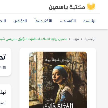
الرئيسية
الأقسام
الأكثر مبيعاً
المؤلفين
التص
الرئيسية
قريبا
تحميل رواية الفتاة ذات القرط اللؤلؤي – تريسي شيف
تح
09
نبذة
تعتب