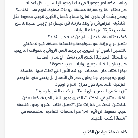
والعدالة كعناصر جوهرية في بناء الوجود الإنساني داخل أعماله.
هل يحتاج القارئ لمعرفة مسبقة بروايات محفوظ لفهم هذا الكتاب؟
يفضل بشدة أن يكون القارئ ملماً بالأعمال الكبرى لنجيب محفوظ مثل
الثلاثية، الحرافيش، وأولاد حارتنا، لأن فيصل دراج يبني تحليلاته على
تفاصيل دقيقة من هذه الروايات.
كيف يختلف نقد فيصل دراج عن غيره من النقاد؟
يتميز دراج برؤية سوسيولوجية وفلسفية عميقة، فهو لا يكتفي
بالتحليل اللغوي أو البنيوي، بل يربط النص الروائي بالتحولات التاريخية
والأسئلة الوجودية الكبرى التي تشغل الإنسان المعاصر.
هل يتناول الكتاب جميع روايات نجيب محفوظ؟
يركز الكتاب على المحطات الروائية الأبرز التي تجلت فيها الفلسفة
الوجودية بوضوح، ولا يحاول حصر كل الأعمال بل ينتقي منها ما يخدم
الفرضية الأساسية حول صراع الشر والوجود.
أين يمكنني الحصول على نسخة من كتاب الشر والوجود؟
الكتاب متاح في المكتبات الكبرى ودور النشر العربية، كما يمكن
للباحثين البحث عن خيارات مثل "تحميل كتاب الشر والوجود فلسفة
نجيب محفوظ الروائية pdf" عبر المنصات الثقافية المتخصصة في
أرشفة الكتب الأدبية.
كلمات مفتاحية عن الكتاب