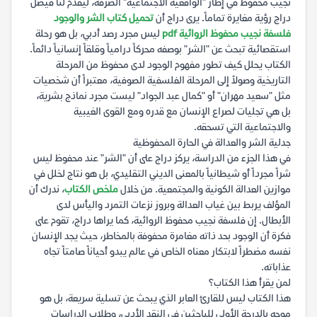
نجيب محفوظ في إطار "الواقعية الاجتماعية" الصرفة، ليقدم لنا فيصل
دراج رؤية مغايرة تماماً. يرى دراج أن
تحميل كتاب الشر والوجود
فلسفة نجيب محفوظ الروائية pdf
ليس مجرد رصد أدبي، بل هو رحلة
استقصائية تبحث عن "الشر" بوصفه محركاً درامياً وقلقاً إنسانياً دائماً.
الكتاب يحلل كيف تطور مفهوم الوجود لدى محفوظ من المرحلة
التاريخية وصولاً إلى المرحلة الفلسفية الصوفية، معتبراً أن شخصيات
مثل "سعيد مهران" أو "كمال عبد الجواد" ليست مجرد نماذج بشرية،
بل هي تجليات لصراع الإنسان مع قدره ومع القوى الغيبية
والاجتماعية التي تسحقه.
جدلية الشر والعدالة في الحارة المحفوظية
في هذا الجزء من الدراسة، يركز دراج على أن "الشر" عند محفوظ ليس
شراً مجرداً أو شيطانياً بالمعنى الديني التقليدي، بل هو نتاج لخلل في
موازين العدالة الكونية والمجتمعية. من خلال
ملخص الكتاب
، ندرك أن
المؤلف يربط بين غياب العدالة وبروز نزعات التمرد واليأس لدى
الأبطال. إن فلسفة نجيب محفوظ الروائية، كما يراها دراج، تقوم على
فكرة أن الوجود بحد ذاته مغامرة محفوفة بالمخاطر، حيث يجد الإنسان
نفسه مضطراً لابتكار معناه الخاص في عالم يبدو أحياناً صامتاً تجاه
عذاباته.
لمن يقرأ هذا الكتاب؟
هذا الكتاب ليس للقارئ العابر الذي يبحث عن تسلية سريعة، بل هو
موجه بالدرجة الأولى للباحثين في النقد الأدبي، وطلاب الدراسات