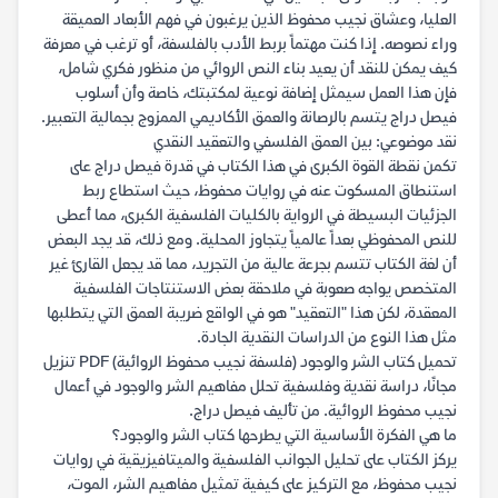
العليا، وعشاق نجيب محفوظ الذين يرغبون في فهم الأبعاد العميقة
وراء نصوصه. إذا كنت مهتماً بربط الأدب بالفلسفة، أو ترغب في معرفة
كيف يمكن للنقد أن يعيد بناء النص الروائي من منظور فكري شامل،
فإن هذا العمل سيمثل إضافة نوعية لمكتبتك، خاصة وأن أسلوب
فيصل دراج يتسم بالرصانة والعمق الأكاديمي الممزوج بجمالية التعبير.
نقد موضوعي: بين العمق الفلسفي والتعقيد النقدي
تكمن نقطة القوة الكبرى في هذا الكتاب في قدرة فيصل دراج على
استنطاق المسكوت عنه في روايات محفوظ، حيث استطاع ربط
الجزئيات البسيطة في الرواية بالكليات الفلسفية الكبرى، مما أعطى
للنص المحفوظي بعداً عالمياً يتجاوز المحلية. ومع ذلك، قد يجد البعض
أن لغة الكتاب تتسم بجرعة عالية من التجريد، مما قد يجعل القارئ غير
المتخصص يواجه صعوبة في ملاحقة بعض الاستنتاجات الفلسفية
المعقدة، لكن هذا "التعقيد" هو في الواقع ضريبة العمق التي يتطلبها
مثل هذا النوع من الدراسات النقدية الجادة.
تحميل كتاب الشر والوجود (فلسفة نجيب محفوظ الروائية) PDF تنزيل
مجانًا، دراسة نقدية وفلسفية تحلل مفاهيم الشر والوجود في أعمال
نجيب محفوظ الروائية. من تأليف فيصل دراج.
ما هي الفكرة الأساسية التي يطرحها كتاب الشر والوجود؟
يركز الكتاب على تحليل الجوانب الفلسفية والميتافيزيقية في روايات
نجيب محفوظ، مع التركيز على كيفية تمثيل مفاهيم الشر، الموت،