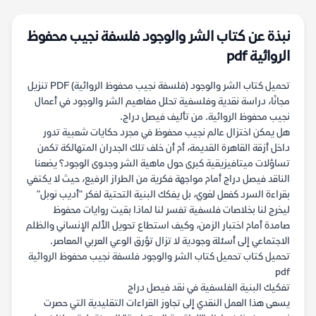
نبذة عن كتاب الشر والوجود فلسفة نجيب محفوظ
الروائية pdf
تحميل كتاب الشر والوجود (فلسفة نجيب محفوظ الروائية) PDF تنزيل
مجانًا، دراسة نقدية وفلسفية تحلل مفاهيم الشر والوجود في أعمال
نجيب محفوظ الروائية. من تأليف فيصل دراج.
هل يمكن اختزال عالم نجيب محفوظ في مجرد حكايات شعبية تدور
داخل أزقة القاهرة القديمة، أم أن خلف تلك الجدران المتهالكة تكمن
تساؤلات ميتافيزيقية كبرى حول ماهية الشر وجدوى الوجود؟ يضعنا
الناقد فيصل دراج أمام مواجهة فكرية من الطراز الرفيع، حيث لا يكتفي
بقراءة السرد كفعل لغوي، بل يفكك البنية التحتية لفكر "أديب نوبل"
ليخرج لنا بخلاصات فلسفية تفسر لنا لماذا بقيت روايات محفوظ
صامدة أمام اختبار الزمن، وكيف استطاع تحويل الألم الإنساني والظلم
الاجتماعي إلى أسئلة وجودية لا تزال تؤرق الوعي العربي المعاصر.
تحميل كتاب تحميل كتاب الشر والوجود فلسفة نجيب محفوظ الروائية
pdf
تفكيك البنية الفلسفية في نقد فيصل دراج
يسعى هذا العمل النقدي إلى تجاوز القراءات التقليدية التي حصرت