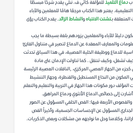
اب
دماغ التلميذ
للمؤلفة كاثي ف. ننلي يقدم شرحًا مبسطًا
عليمية. يعتبر هذا الكتاب مرجعًا هامًا للمعلمين والآباء
المتعلقة بـ
تشتت الانتباه
و
النشاط الزائد
. يقدم الكتاب رؤى
كون دليلاً للآباء والمعلمين يزودهم بلغة بسيطة ما يجب
علومات والمعارف المعقدة عن الدماغ لتصير في متناول القارئ
سية للدماغ ووظيفة الخلية العصبية، في هذا السياق تحدثت
يف تشغل، وكيف تنتقل . كما تناولت الإدمان على مادة
 كجزء من الجهاز العصبي المركزي، ,الناقلات العصبية الرئيسة
 المكون من النخاع المستطيل والقنطرة، وجهاز التنشيط
 المؤلف دور مكونات هذا الجهاز في التربية والتعليم والتعلم
أشارت إلى خصائص الدماغ الأنثوي ودماغ المراهق.
الفصوص الأربعة فيها: الفص الخلفي المسؤول عن الصور
لجداري المسؤول عن الإحساسات الجسمية، وأخيراً الفص
اراتنا، وكلامنا وحل ما نواجهه من مشكلات وبعض الذكريات.