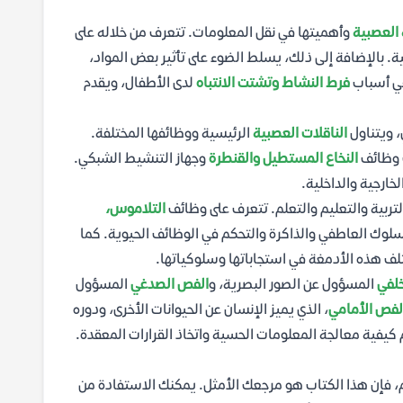
 العصبية
وأهميتها في نقل المعلومات. تتعرف من خلاله على
ة. بالإضافة إلى ذلك، يسلط الضوء على تأثير بعض المواد،
في أسباب
فرط النشاط وتشتت الانتباه
لدى الأطفال، ويقدم
 ويتناول
الناقلات العصبية
الرئيسية ووظائفها المختلفة.
ك وظائف
النخاع المستطيل والقنطرة
وجهاز التنشيط الشبكي.
ارجية والداخلية.
التربية والتعليم والتعلم. تتعرف على وظائف
التلاموس،
لوك العاطفي والذاكرة والتحكم في الوظائف الحيوية. كما
لف هذه الأدمغة في استجاباتها وسلوكياتها.
خلفي
المسؤول عن الصور البصرية، و
الفص الصدغي
المسؤول
لفص الأمامي
، الذي يميز الإنسان عن الحيوانات الأخرى، ودوره
يفية معالجة المعلومات الحسية واتخاذ القرارات المعقدة.
، فإن هذا الكتاب هو مرجعك الأمثل. يمكنك الاستفادة من