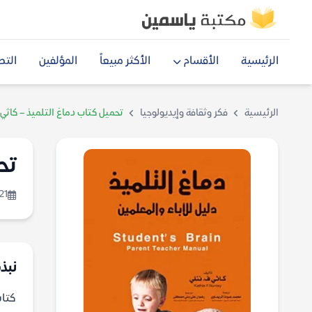
الرئيسية
الأقسام
الأكثر مبيعاً
المؤلفين
التص
الرئيسية
فكر وثقافة وإيديولوجيا
تحميل كتاب دماغ التلميذ – كاثي 
تح
21
نبذة
كتاب دماغ 