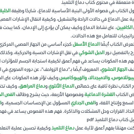
 متعمقة في محتوى كتاب دماغ التلميذ
ول الكتاب في فصوله الأولى البنية الأساسية للدماغ، شارحًا وظيفة
الخلية
ة عمل الدماغ في حالات الراحة والتشغيل، وكيفية انتقال الإشارات العصبي
الكافيين
، على نشاط الدماغ وكيف يمكن أن يؤدي إلى الإدمان، كما يبحث 
اتيجيات للتعامل مع هذه الحالات.
رض الكتاب أيضًا
الدماغ الأسفل
كجزء أساسي من الجهاز العصبي المركزي،
 بالتفصيل دور
الحبل الشوكي
في نقل الإشارات الحسية والحركية، وكذل
هم هذه المكونات يساعد في فهم أعمق لكيفية استجابة الجسم للمؤثرات الخ
شف
الجهاز الحشوي
، المعروف أيضًا بـ"دماغ الزواحف"، عن دوره المحوري في 
يبوتلاموس، والاميجدالا، والهيبوكامبس
وكيف تؤثر هذه المكونات على الس
 الكتاب نظرة ثاقبة على خصائص
الدماغ الأنثوي
و
دماغ المراهق
، وكيف تخت
ض الكتاب
القشرة الدماغية
وفصوصها الأربعة، حيث يشرح وظائف
الفص ال
لسمع وإنتاج اللغة، و
الفص الجداري
المسؤول عن الإحساسات الجسمية، و
ا
تخاذ القرارات وحل المشكلات والذاكرة. فهم هذه الفصوص يساعد في فهم ك
ل كتاب دماغ التلميذ pdf
كنت مهتمًا بفهم أعمق لآلية عمل
دماغ التلميذ
وكيفية تحسين عملية التعلم