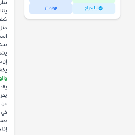
نظرة
تيليجرام
تويتر
يتنا
كيفي
مثل
استر
يستع
يشرح
إن ف
يك
واله
يقدم
يعر
عن ا
في ا
تحمي
إذا 