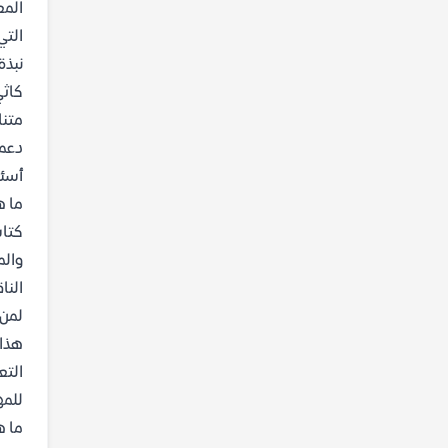
المع
التي
نبذة
كاثي
متنا
دعم
أسئل
ما ه
كتاب
والم
النا
لمن 
هذا 
التع
للمه
ما ه