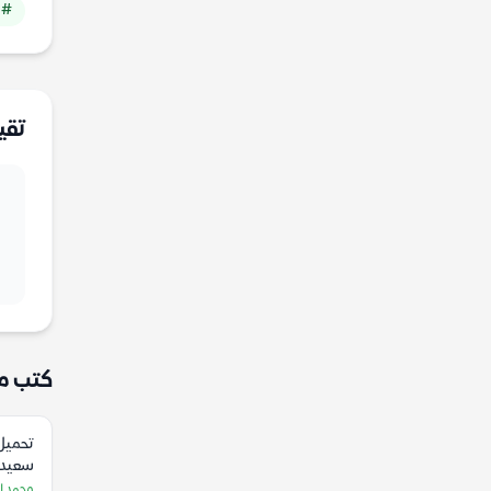
# 
تقي
كتب م
تحميل 
سعيد 
المركز
محمد ا