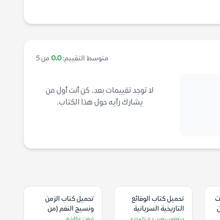
متوسط التقييم:
0.0
من 5
لا توجد تقييمات بعد. كن أنت أول من
يشارك رأيه حول هذا الكتاب.
موت
تحميل كتاب الوقائع
تحميل كتاب الزمن
ن
التاريخية السريانية
ونسيج النغم (من
(من سنة 587 – 774 م)
نشيد أبوللو إلى
ديونوسيوس دي تلمحري
ثروت عكاشة