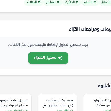
الدماغ
# التعلم
# الذاكرة
# التعليم
# الطلاب
يمات ومراجعات القرّاء
يجب تسجيل الدخول لإضافة تقييمك حول هذا الكتاب.
تسجيل الدخول
شابهة
كتاب إدوارد
تحميل كتاب مقالات
تحميل كتاب ‫البهي
من تفكيك
(في العلوم والفنون. في
– فرانز ليوبولد نويما
ية الغربية إلى
الاقتصاد السياسي. في
لجرطي
جان جاك روسو
فرانز ليوبولد نويمان