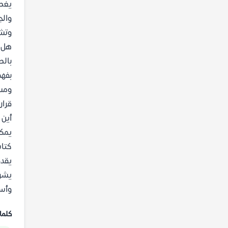
يغطي
والج
وتشت
هل ي
بالط
بفهم
ومسا
قرار
أين 
يمكنك تحميل ك
كتاب
يقدم
يشرح
وأسبا
كلما