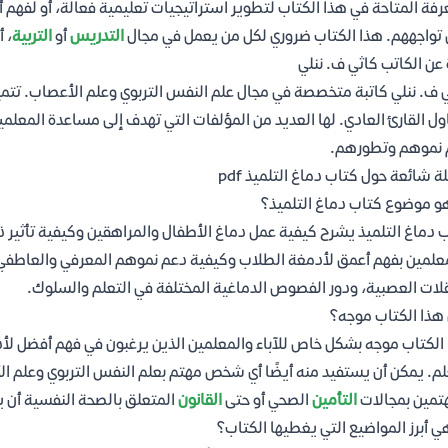
رفة المتاحة في هذا الكتاب لتطوير استراتيجيات تعليمية فعالة، أو لفهم
 تواجههم. هذا الكتاب ضروري لكل من يعمل في مجال
التدريس
أو
التربية
، 
 عن الكاتب كاثي ف. ننلي
 ف. ننلي كاتبة متخصصة في مجال علم النفس التربوي وعلم الأعصاب. تتميز
ول القارئ العادي. لها العديد من المؤلفات التي تهدف إلى مساعدة المعلم
 نموهم وتطورهم.
ة شائعة حول كتاب دماغ التلميذ pdf
و موضوع كتاب دماغ التلميذ؟
 دماغ التلميذ يشرح كيفية عمل دماغ الأطفال والمراهقين وكيفية تأثير ذلك
علمين بفهم أعمق لأدمغة الطلاب وكيفية دعم نموهم المعرفي والعاطفي. 
قلات العصبية، ودور الفصوص الدماغية المختلفة في التعلم والسلوك.
هذا الكتاب موجه؟
الكتاب موجه بشكل خاص للآباء والمعلمين الذين يرغبون في فهم أفضل لأد
لم. يمكن أن يستفيد منه أيضًا أي شخص مهتم بعلم النفس التربوي وعلم 
تمين بمجالات
التأمين
الصحي أو حتى
القانون
المتعلق بالصحة النفسية أن ي
ي أبرز المواضيع التي يغطيها الكتاب؟