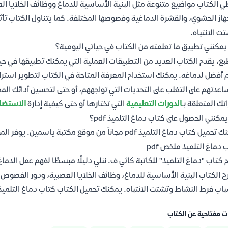
 الكتاب مواضيع متنوعة مثل البنية الأساسية للدماغ ووظائف الخلايا العص
هاز الحشوي، والقشرة الدماغية وفصوصها المختلفة. كما يتناول الكتاب تأث
ت الانتباه.
مكنني تطبيق ما تعلمته من الكتاب في حياتي اليومية؟
بع، يقدم الكتاب العديد من التطبيقات العملية التي يمكنك تطبيقها في حيا
 أفضل لدماغه. يمكنك استخدام المعرفة المتاحة في الكتاب لتطوير استرات
عدتهم على التغلب على التحديات التي تواجههم، أو حتى لتحسين أدائك المع
اتك المتعلقة بـ
الدورات التعليمية
التي تختارها أو حتى كيفية إدارة
الاستضا
يمكنني الحصول على كتاب دماغ التلميذ pdf؟
تاب دماغ التلميذ pdf مجاناً من موقع مكتبة ياسمين. يوفر الموقع نسخة رقمية سهلة التحميل والقراءة.
 دماغ التلميذ ملخص pdf
 كتاب "دماغ التلميذ" للكاتبة كاثي ف. ننلي دليلًا مبسطًا لفهم عمل الدماغ
 الكتاب البنية الأساسية للدماغ، وظائف الخلايا العصبية، ودور الفصوص ال
ب فرط النشاط وتشتت الانتباه. يمكنك تحميل الكتاب كتاب دماغ التلميذ pdf مجانا من موقع مكتبة ياسمين
ت مفتاحية عن الكتاب