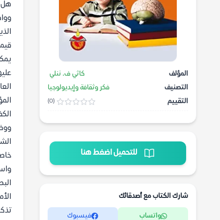
هل ت
وواض
الذي
قيمة
يمكن
عليه
المؤلف
كاثي ف. ننلي
العا
التصنيف
فكر وثقافة وإيديولوجيا
المؤ
التقييم
(0)
الكف
ووظي
الشب
للتحميل اضغط هنا
خاصة
واست
البص
شارك الكتاب مع أصدقائك
الأم
تذكر
واتساب
فيسبوك