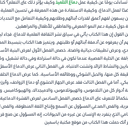
ساءلت يومًا عن كيفية عمل
دماغ التلميذ
وكيف يؤثر ذلك على التعلم؟ كت
حًا لعمل الدماغ، وكيفية الاستفادة من هذه المعرفة في تحسين العملية الت
ن يسعون لفهم أعمق لقدرات أبنائهم وطلابهم وكيفية التعامل مع التحديات 
 حول كيفية دعم النمو المعرفي والعاطفي للأطفال والمراهقين.
 القول إن هذا الكتاب يأتي في سياق نشر الثقافة العلمية للدماغ، فجاء لي
م أن يعرفوه عن أدمغة أبنائهم أو طلبتهم. ويتميز هذا الكتاب بتبسيط الم
دي، وعرض تطبيقات حياتية واضحة. خصص الفصل الأول لعرض البنية الأسا
لفة عن الخلية العصبية عندما تكون في حالة استراحة وفي حالة تشغيل، وك
ايين والنشاط الزائد وتشتت الانتباه. في الفصل الثاني عرض الدماغ الأسفل
فة كل منها، والحبل الشوكي ووظائفه الأساسية. كما عرض الدماغ الخلفي
كي. أما في الفصل الثالث فقد عرض الجهاز الحشوي أو دماغ الزواحف، وأبرزت
 أدوار كل من التلاموس، والهيبوتلاموس، والاميجدالا، والهيبوكامبس. و
كمالاً للتعرف على الدماغ خصص الفصل السادس لعرض القشرة الدماغية و
رية، والفص الصدغي المسؤول عن السمع وإنتاج اللغة المنطوقة، والفص ا
امي الذي يتفرد به الإنسان عن غيره من الحيوانات، إنه المسؤول عن صنع قر
 أنك حملت هذا الكتاب من موقع مكتبة ياسمين