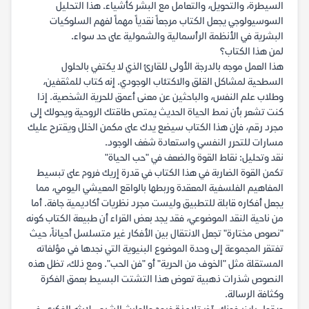
السيطرة، والتحويل، والتعامل مع البشر كأشياء. هذا التحليل
السوسيولوجي يجعل الكتاب مرجعاً نقدياً مهماً لفهم السلوكيات
البشرية في الأنظمة الرأسمالية والشمولية على حد سواء.
لمن هذا الكتاب؟
هذا العمل موجه بالدرجة الأولى للقارئ الذي لا يكتفي بالحلول
السطحية لمشاكل القلق والاكتئاب الوجودي. إنه كتاب للمثقفين،
وطلاب علم النفس، والباحثين عن معنى أعمق للحرية الشخصية. إذا
كنت تشعر بأن نمط الحياة الحديث يمتص طاقتك الروحية ويحولك إلى
مجرد رقم، فإن هذا الكتاب سيضع يدك على مكمن الخلل ويقترح عليك
مسارات للتحرر النفسي واستعادة شغف الوجود.
نقد وتحليل: نقاط القوة والضعف في "حب الحياة"
تكمن القوة الضاربة في هذا الكتاب في قدرة إريك فروم على تبسيط
المفاهيم الفلسفية المعقدة وربطها بالواقع المعيشي اليومي، مما
يجعل أفكاره قابلة للتطبيق وليست مجرد نظريات أكاديمية جافة. أما
من ناحية النقد الموضوعي، فقد يجد بعض القراء أن طبيعة الكتاب كونه
"نصوص مختارة" تجعل الانتقال بين الأفكار غير متسلسل أحياناً، حيث
تفتقر المجموعة إلى وحدة الموضوع البنيوية التي نجدها في مؤلفاته
المستقلة مثل "الخوف من الحرية" أو "فن الحب". ومع ذلك، تظل هذه
النصوص شذرات ذهبية تعوض هذا التشتت البسيط بعمق الفكرة
وكثافة الرسالة.