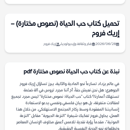
تحميل كتاب حب الحياة (نصوص مختارة) –
إريك فروم
2026/06/28
فكر وثقافة وإيديولوجيا
إريك فروم
نبذة عن كتاب حب الحياة نصوص مختارة pdf
في عالم يزداد تسارعاً نحو المادية والآلية، يبرز تساؤل إريك فروم
الجوهري: هل نحن نعيش حقاً، أم أننا مجرد تروس في آلة ضخمة
تستهلك أعمارنا؟ كتاب "حب الحياة: نصوص مختارة" ليس مجرد تجميع
لمقالات متفرقة، بل هو بيان فلسفي ونفسي يدعو لاستعادة
إنسانيتنا المفقودة وسط ركام المجتمع الاستهلاكي. من خلال هذا
العمل، يحاول فروم تفكيك شيفرة "النزعة الحيوية" مقابل "النزعة
الموتية"، مقدماً رؤية نقدية تلامس أعمق مخاوف الإنسان المعاصر
وتطلعاته نحو الحرية النفسية الحقيقية.