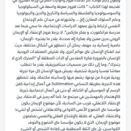
ويقول راينر فونك، آخر تلامذة فروم والوارث الشرعي لإرثه الفكري، في
تقديمه لهذا الكتاب: ” كانت لفروم معرفة واسعة في السيكولوجيا
والسوسيولوجيا والفلسفة والسياسة والتاريخ والدين والبيولوجيا
وعلم السلوك المقارن إلخ … ولشهرته في ميدان علم الإجتماع
النفسي ارتباط وثيق بمعهد الدراسات الإجتماعية، ما سمي فيما بعد
مدرسة فرانكفورت، و بفكر ماركس”. لا يربط فروم الإعتقاد أو الإيمان
الروحي بدين معين ولا بفكرة إله محددة، بقدر ما يعتبره -الإيمان-
خاصية إنسانية جد مهمة، يمكن أن تتمظهر في أشكال مختلفة، حيث
نجد انفتاح الإنسان على عوالم أخرى. ولا تفترض المعتقدات الروحية
للإنسان بالضرورة فكرة المقدس أو الذات المطلقة أو “المحرك الذي لا
يتحرك”، وما إلى ذلك من مسميات ميتافيزيقية، بقدر ما تتطلب
معاشا نفسيا وتجربة شخصية، يعيش فيها الإنسان كل مرة تجربة
روحية فريدة من نوعها، يشعر فيها بإنسانيته مكتملة. وقد تتمظهر
هذه التجربة بطريقة التسامي Sublimation في أعمال إبداعية كفن
الرسم أو الموسيقى أو الكتابة، أو حتى في أعمال اجتماعية خيرية
كالإهتمام بالمهمشين في مجتمع ما. كما أنه يميز في الاعتقاد بين
الإعتقاد اللاعقلي، قريب من السادية، لأن موضوع الإيمان يكون
مؤسسا على الخضوع الأعمى اللاواعي واللاعقلاني لشخص أو لشيء؛
والاعتقاد العقلي، له علاقة بالإقتناع العقلي والنفسي بمضمون
موضوع الإيمان، الذي لا يكون مؤسسا على الخضوع والخوف
اللاواعيين، بل على الثقة المنطقية في كفاءة الشخص أو الشيء