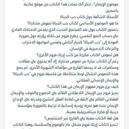
موضوع الإيمان”. تذكر أنك حملت هذا الكتاب من موقع مكتبة
ياسمين
الأسئلة الشائعة حول كتاب حب الحياة
ما هو الموضوع الأساسي لكتاب حب الحياة نصوص مختارة؟
يتمحور الكتاب حول نقد المجتمع الحديث الذي يقدس الامتلاك المادي
على حساب النمو النفسي. يطرح فروم من خلاله رؤيته حول ضرورة
العودة إلى "حب الحياة" كخيار أخلاقي ونفسي لمواجهة الاغتراب
والنزعات التدميرية في الإنسان.
هل نصوص الكتاب مكررة من كتب إريك فروم الأخرى؟
رغم أن الكتاب عبارة عن نصوص مختارة، إلا أنه يحتوي على مقالات
ومحاضرات قد لا يجدها القارئ في مؤلفاته الشهيرة الأخرى. تم جمع
هذه النصوص لتشكل لوحة متكاملة عن فلسفة فروم في "حب الحياة"
والإيمان الإنساني العقلاني.
كيف يرى فروم مفهوم الإيمان في هذا الكتاب؟
يميز فروم بين الإيمان اللاعقلاني القائم على الخضوع والخوف، والإيمان
العقلاني القائم على الثقة في كفاءة العقل البشري وقدرته على الإبداع.
الإيمان عنده هو تجربة روحية إنسانية لا ترتبط بالضرورة بمؤسسة
دينية أو فكرة ميتافيزيقية معينة.
هل لغة الكتاب صعبة على القارئ غير المتخصص؟
تتميز كتابات إريك فروم بشكل عام بالوضوح والسلاسة، وهذا الكتاب