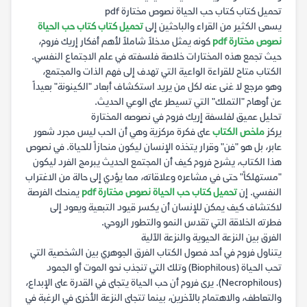
تحميل كتاب كتاب حب الحياة نصوص مختارة pdf
يسعى الكثير من القراء والباحثين إلى
تحميل كتاب كتاب حب الحياة
نصوص مختارة pdf
كونه يمثل مدخلاً شاملاً لأهم أفكار إريك فروم،
حيث تجمع هذه المختارات خلاصة فلسفته في علم الاجتماع النفسي.
الكتاب متاح للقراءة الواعية التي تهدف إلى فهم الذات والمجتمع،
وهو مرجع لا غنى عنه لكل من يريد استكشاف أبعاد "الكينونة" بعيداً
عن أوهام "التملك" التي تسيطر على الوعي الحديث.
تحليل عميق لفلسفة إريك فروم في نصوصه المختارة
يركز
ملخص الكتاب
على فكرة مركزية وهي أن الحب ليس مجرد شعور
عابر، بل هو "فن" وقرار يتخذه الإنسان ليكون منحازاً للحياة. في نصوص
هذا الكتاب، يشرح فروم كيف أن المجتمع الحديث يبرمج الفرد ليكون
"مستهلكاً" حتى في مشاعره وعلاقاته، مما يؤدي إلى حالة من الاغتراب
النفسي. إن
تحميل كتاب حب الحياة نصوص مختارة pdf
يمنحك الفرصة
لاكتشاف كيف يمكن للإنسان أن يكسر قيود التبعية ويعود إلى
فطرته الخلاقة التي تقدس النمو والتطور الروحي.
الفرق بين النزعة الحيوية والنزعة الآلية
يتناول فروم في أحد فصول الكتاب الفرق الجوهري بين الشخصية التي
تحب الحياة (Biophilous) وتلك التي تنجذب نحو الموت أو الجمود
(Necrophilous). يرى فروم أن حب الحياة يتجلى في القدرة على الإبداع،
والتعاطف، والاهتمام بالآخرين، بينما تتجلى النزعة الأخرى في الرغبة في