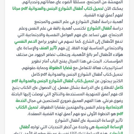
المهمشة من المجتمع، مسلطًا الضوء على معاناتهم وتحدياتهم.
يمكنك الآن
تحميل كتاب أطفال الشوارع الجنس والعدوانية pdf مجانا
لفهم أعمق لهذه القضية.
أهمية دراسة أطفال الشوارع في علم النفس والمجتمع
دراسة
أطفال الشوارع
تكتسب أهمية بالغة في علم النفس وعلم
الاجتماع، فهي تساعد على فهم العوامل النفسية والاجتماعية التي
تدفع الأطفال إلى الشارع. كما تسهم في تطوير برامج
الدعم النفسي
والاجتماعي المناسبة لهذه الفئة. إن فهم
تأثير العنف
والإساءة على
هؤلاء الأطفال أمر بالغ الأهمية، ويتطلب تضافر الجهود من مختلف
المؤسسات. البحث في هذا المجال يفتح الباب أمام تطوير
استراتيجيات فعالة للتعامل مع
قضايا الطفولة
وحماية حقوقهم.
تحميل كتاب أطفال الشوارع الجنس والعدوانية pdf كامل
الكثير يبحثون عن
تحميل كتاب أطفال الشوارع الجنس والعدوانية pdf
كامل
للاطلاع على الدراسة بشكل مفصل. إن الحصول على الكتاب يتيح
لك فهم أعمق للمنهجية المستخدمة والنتائج التي توصلت إليها الباحثة
رضوى فرغلي. هذا الفهم العميق ضروري للمختصين في مجال
الخدمة
الاجتماعية
وعلم النفس والمهتمين بقضايا الطفولة.
تحميل الكتاب
pdf
هو الخطوة الأولى نحو فهم أعمق لهذه القضية المعقدة.
تأثير الإساءة الجنسية على أطفال الشوارع
الإساءة الجنسية
هي واحدة من أخطر التحديات التي تواجه
أطفال
الشوارع
. هذه الإساءة تترك آثارًا نفسية عميقة وطويلة الأمد، تتجلى