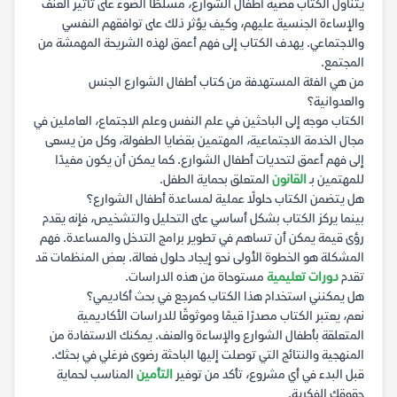
يتناول الكتاب قضية أطفال الشوارع، مسلطًا الضوء على تأثير العنف
والإساءة الجنسية عليهم، وكيف يؤثر ذلك على توافقهم النفسي
والاجتماعي. يهدف الكتاب إلى فهم أعمق لهذه الشريحة المهمشة من
المجتمع.
من هي الفئة المستهدفة من كتاب أطفال الشوارع الجنس
والعدوانية؟
الكتاب موجه إلى الباحثين في علم النفس وعلم الاجتماع، العاملين في
مجال الخدمة الاجتماعية، المهتمين بقضايا الطفولة، وكل من يسعى
إلى فهم أعمق لتحديات أطفال الشوارع. كما يمكن أن يكون مفيدًا
للمهتمين بـ
القانون
المتعلق بحماية الطفل.
هل يتضمن الكتاب حلولًا عملية لمساعدة أطفال الشوارع؟
بينما يركز الكتاب بشكل أساسي على التحليل والتشخيص، فإنه يقدم
رؤى قيمة يمكن أن تساهم في تطوير برامج التدخل والمساعدة. فهم
المشكلة هو الخطوة الأولى نحو إيجاد حلول فعالة. بعض المنظمات قد
تقدم
دورات تعليمية
مستوحاة من هذه الدراسات.
هل يمكنني استخدام هذا الكتاب كمرجع في بحث أكاديمي؟
نعم، يعتبر الكتاب مصدرًا قيمًا وموثوقًا للدراسات الأكاديمية
المتعلقة بأطفال الشوارع والإساءة والعنف. يمكنك الاستفادة من
المنهجية والنتائج التي توصلت إليها الباحثة رضوى فرغلي في بحثك.
قبل البدء في أي مشروع، تأكد من توفير
التأمين
المناسب لحماية
حقوقك الفكرية.