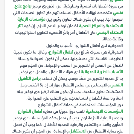
في صورة اضطرابات نفسية وسلوكية. من الضروري توفير
برامج علاج
نفسي
متخصصة لهؤلاء الأطفال لمساعدتهم على تجاوز الصدمات التي
تعرضوا لها. يجب أن يكون هناك تعاون وثيق بين
مؤسسات الرعاية
الاجتماعية
و
المراكز الصحية
لضمان توفير الدعم اللازم. إن فهم
آثار
الاعتداء الجنسي
على الأطفال أمر بالغ الأهمية لتطوير استراتيجيات
وقائية فعالة.
العدوانية لدى أطفال الشوارع: الأسباب والحلول
العدوانية هي سلوك شائع بين
أطفال الشوارع
، وغالبًا ما تكون نتيجة
للظروف القاسية التي يعيشونها. يمكن أن تكون العدوانية وسيلة
للدفاع عن النفس أو للتعبير عن الغضب والإحباط. من المهم فهم
الأسباب الجذرية للعدوانية
لدى هؤلاء الأطفال، والعمل على توفير
بدائل صحية للتعبير عن مشاعرهم. يمكن أن تساعد
برامج التأهيل
النفسي
والاجتماعي في تعليم الأطفال مهارات إدارة الغضب وحل
المشكلات بطرق سلمية. يجب أن يكون هناك تركيز على توفير بيئة
آمنة وداعمة للأطفال لمساعدتهم على التغلب على العدوانية.
دور المؤسسات الاجتماعية في حماية أطفال الشوارع
المؤسسات الاجتماعية
تلعب دورًا حيويًا في حماية
أطفال الشوارع
وتوفير الرعاية اللازمة لهم. يجب أن تعمل هذه المؤسسات على توفير
المأوى والغذاء والتعليم والرعاية الصحية للأطفال. كما يجب أن تعمل
على حماية الأطفال من
الاستغلال
والإساءة. من المهم أن يكون هناك