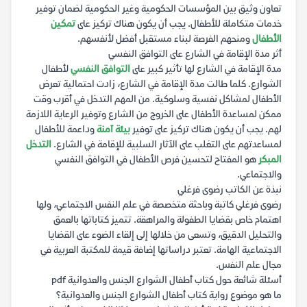
تعاون وثيق بين المؤسسات الحكومية وغير الحكومية لضمان توفير
خدمات متكاملة للأطفال. يجب أن يكون هناك تركيز على
تمكين
الأطفال
ومنحهم الفرصة لبناء مستقبل أفضل لأنفسهم.
أثر مدة الإقامة في الشارع على التوافق النفسي
مدة الإقامة في الشارع لها تأثير كبير على
التوافق النفسي
لأطفال
الشوارع. كلما طالت مدة الإقامة في الشارع، زادت احتمالية تعرض
الأطفال لمشاكل نفسية وسلوكية. من المهم التدخل في أقرب وقت
ممكن لمساعدة الأطفال على الخروج من الشارع وتوفير الرعاية اللازمة
لهم. يجب أن يكون هناك تركيز على توفير
بيئة آمنة
وداعمة للأطفال
لمساعدتهم على التغلب على الآثار السلبية للإقامة في الشارع.
التدخل
المبكر
هو المفتاح لتحسين فرص الأطفال في التوافق النفسي
والاجتماعي.
نبذة عن الكاتب رضوى فرغلي
رضوى فرغلي كاتبة وباحثة متخصصة في علم النفس الاجتماعي، ولها
اهتمام خاص بقضايا الطفولة والمراهقة. تتميز كتاباتها بالعمق
والتحليل الدقيق، وتسعى من خلالها إلى إلقاء الضوء على القضايا
الاجتماعية الهامة. تعتبر دراساتها إضافة قيمة للمكتبة العربية في
مجال علم النفس.
أسئلة شائعة حول كتاب أطفال الشوارع الجنس والعدوانية pdf
ما هو موضوع رواية كتاب أطفال الشوارع الجنس والعدوانية؟