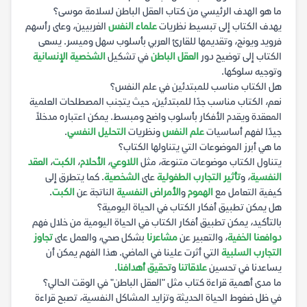
ما هو الهدف الرئيسي من كتاب العقل الباطن لسلامة موسى؟
يهدف الكتاب إلى تبسيط نظريات
علماء النفس
الغربيين، وعلى رأسهم
فرويد ويونج، وتقديمها للقارئ العربي بأسلوب سهل وميسر. يسعى
الكتاب إلى توضيح دور
العقل الباطن
في تشكيل
الشخصية الإنسانية
وتوجيه سلوكها.
هل الكتاب مناسب للمبتدئين في علم النفس؟
نعم، الكتاب مناسب جدًا للمبتدئين، حيث يتجنب المصطلحات العلمية
المعقدة ويقدم الأفكار بأسلوب واضح ومبسط. يمكن اعتباره مدخلاً
جيدًا لفهم أساسيات
علم النفس
ونظريات
التحليل النفسي
.
ما هي أبرز الموضوعات التي يتناولها الكتاب؟
يتناول الكتاب موضوعات متنوعة، مثل
اللاوعي
،
الأحلام
،
الكبت
،
العقد
النفسية
، و
تأثير التجارب الطفولية
على
الشخصية
. كما يتطرق إلى
كيفية التعامل مع
الهموم
و
الأمراض النفسية
الناتجة عن
الكبت
.
هل يمكن تطبيق أفكار الكتاب في الحياة اليومية؟
بالتأكيد، يمكن تطبيق أفكار الكتاب في الحياة اليومية من خلال فهم
دوافعنا الخفية
، والتعبير عن
مشاعرنا
بشكل صحي، والعمل على
تجاوز
التجارب السلبية
التي أثرت علينا في الماضي. هذا الفهم يمكن أن
يساعدنا في تحسين
علاقاتنا
و
تحقيق أهدافنا
.
ما مدى أهمية قراءة كتاب مثل "العقل الباطن" في الوقت الحالي؟
في ظل ضغوط الحياة الحديثة وتزايد المشاكل النفسية، تصبح قراءة