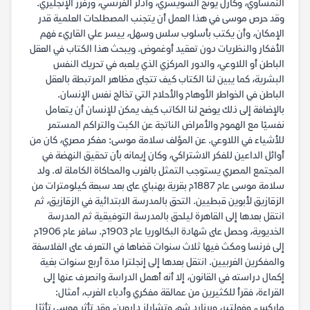
النمساوي، وكارل يونج السويسري، وأدلر الفرنسي، ورفرز الإنجليزي.
وقد حرص موسى في هذا العمل أن يتجنب المصطلحات العلمية قدر
الإمكان، وأن يكتب بأسلوب سلس وسهل، ييسر علي القاريء فهم
الأفكار والنظريات دون تعقيد أوغموض. ويبحث هذا الكتاب في العقل
الباطن أو اللاوعي، والدور المركزي الذي يلعبه في تحريك النفس
البشرية، كما يبين لنا الكتاب كيف تتجلى مظاهر المرتبطة بالعقل
الباطن في الخواطر الأوهام والأحلام التي تخالج نفس الإنسان.
بالإضافة إلى ذلك يوضح لنا الكاتب كيف يمكن للإنسان أن يتعامل
نفسيًا مع الهموم والأمراض الناتجة عن الكبت والتراكم المستمر
للأشياء في اللاوعي. عن المؤلف سلامة موسى: مفكر مصري، كان من
أوائل الداعين للفكر الاشتراكي، وكان إيمانه بأن تحقيق النهضة في
المجتمع المصري يستوجب التمثل بالغرب والمحاكاة الكاملة له. ولد
سلامة موسى عام ١٨٨٧م بقرية بهنباي على بعد سبعة كيلومترات من
الزقازيق لأبوين قبطيين. التحق بالمدرسة الابتدائية في الزقازيق، ثم
انتقل بعدها إلى القاهرة ليلحق بالمدرسة التوفيقية ثم المدرسة
الخديوية، وحصل على شهادة البكالوريا عام ١٩٠٣م. سافر عام ١٩٠٦م
إلى فرنسا ومكث فيها ثلاث سنوات قضاها في التعرف على الفلاسفة
والمفكرين الغربيين. انتقل بعدها إلى إنجلترا مدة أربع سنوات بغية
إكمال دراسته في القانون، إلا أنه أهمل الدراسة وانصرف عنها إلى
القراءة، فقرأ للكثيرين من عمالقة مفكري وأدباء الغرب، أمثال:
ماركس، وفولتير، وبرنارد شو، وتشارلز داروين، وقد تأثر موسى تأثرًا