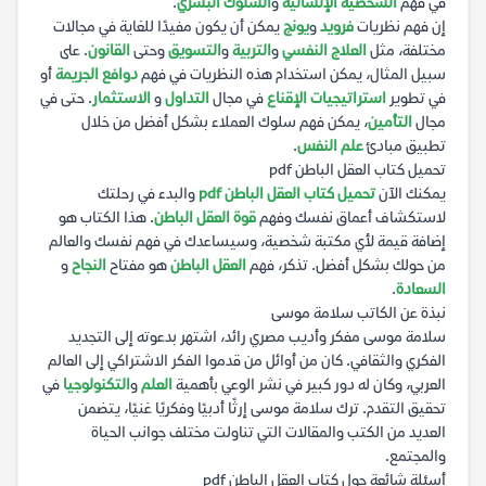
في فهم
الشخصية الإنسانية
و
السلوك البشري
.
إن فهم نظريات
فرويد
و
يونج
يمكن أن يكون مفيدًا للغاية في مجالات
مختلفة، مثل
العلاج النفسي
و
التربية
و
التسويق
وحتى
القانون
. على
سبيل المثال، يمكن استخدام هذه النظريات في فهم
دوافع الجريمة
أو
في تطوير
استراتيجيات الإقناع
في مجال
التداول
و
الاستثمار
. حتى في
مجال
التأمين
، يمكن فهم سلوك العملاء بشكل أفضل من خلال
تطبيق مبادئ
علم النفس
.
تحميل كتاب العقل الباطن pdf
يمكنك الآن
تحميل كتاب العقل الباطن pdf
والبدء في رحلتك
لاستكشاف أعماق نفسك وفهم
قوة العقل الباطن
. هذا الكتاب هو
إضافة قيمة لأي مكتبة شخصية، وسيساعدك في فهم نفسك والعالم
من حولك بشكل أفضل. تذكر، فهم
العقل الباطن
هو مفتاح
النجاح
و
السعادة
.
نبذة عن الكاتب سلامة موسى
سلامة موسى مفكر وأديب مصري رائد، اشتهر بدعوته إلى التجديد
الفكري والثقافي. كان من أوائل من قدموا الفكر الاشتراكي إلى العالم
العربي، وكان له دور كبير في نشر الوعي بأهمية
العلم
و
التكنولوجيا
في
تحقيق التقدم. ترك سلامة موسى إرثًا أدبيًا وفكريًا غنيًا، يتضمن
العديد من الكتب والمقالات التي تناولت مختلف جوانب الحياة
والمجتمع.
أسئلة شائعة حول كتاب العقل الباطن pdf