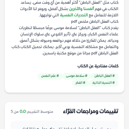
كتاب مثل "العقل الباطن" أكثر أهمية من أي وقت مضى. يساعد
الكتاب في فهم
أنفسنا
و
الآخرين
بشكل أفضل، ويوفر لنا الأدوات
اللازمة للتعامل مع
التحديات النفسية
التي نواجهها.
كتاب العقل الباطن ملخص pdf
يقدم كتاب "العقل الباطن" لسلامة موسى عرضًا مبسطًا لنظريات
علماء النفس الكبار، ويركز على تأثير اللاوعي على سلوك الإنسان
وحياته. يمكن للقارئ من خلاله فهم دوافعه وميوله بشكل أعمق،
والتعامل مع مشاكله النفسية بوعي أكبر. يمكنك تحميل الكتاب كتاب
العقل الباطن pdf مجانا من موقع مكتبة ياسمين.
كلمات مفتاحية عن الكتاب
# العقل الباطن
# سلامة موسى
# علم النفس
# التنمية الذاتية
# الفكر
تقييمات ومراجعات القرّاء
متوسط التقييم:
0.0
من 5