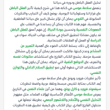
تحليل العقل الباطن ودوره في حياتنا
يتعمق
سلامة موسى
في كتابه هذا في شرح كيفية تأثير
العقل الباطن
على قراراتنا وسلوكياتنا اليومية. يوضح كيف أن التجارب والذكريات
المكبوتة في
اللاوعي
يمكن أن تؤثر بشكل كبير على حياتنا العاطفية
والنفسية. فهم هذه الآليات يمكن أن يساعدنا في التغلب على
الصعوبات النفسية
وتحسين
جودة الحياة
. إن فهم أعمق
للعقل الباطن
قد يكون مفتاحًا لتحقيق النجاح في مختلف جوانب الحياة، سواء في
الدراسة
أو العمل أو العلاقات الاجتماعية.
بالإضافة إلى ذلك، يسلط الكتاب الضوء على أهمية
التعبير عن
المشاعر
وعدم كبتها، فالكبت المستمر يمكن أن يؤدي إلى مشاكل
نفسية مزمنة. يشجع الكتاب القارئ على استكشاف
مكنونات نفسه
والتعرف على
الدوافع الخفية
التي تحركه. يمكن أن يكون هذا
الاستكشاف الذاتي خطوة أولى نحو
تحقيق السلام الداخلي
و
التوازن
النفسي
.
تأثير نظريات فرويد ويونج على فكر سلامة موسى
يُعد الكتاب بمثابة تلخيص مبسط وبلغة عربية واضحة لنظريات
سيغموند فرويد
و
كارل يونج
، وهما من أبرز
علماء النفس
في التاريخ.
يعرض
سلامة موسى
الأفكار الأساسية لهؤلاء العلماء، مثل مفهوم
التحليل النفسي
و
الأحلام
و
اللاشعور الجمعي
، بطريقة تجعلها في
متناول القارئ العادي. يركز الكتاب على كيفية تطبيق هذه النظريات