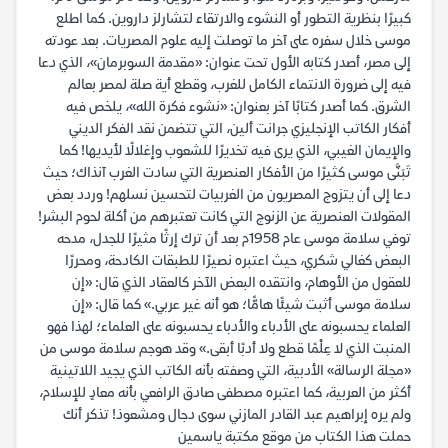
كبيرًا بنظرية التطور أو النشوء والارتقاء لتشارلز داروين. كما اطلع
موسى خلال سفره على آخر ما توصلت إليه علوم المصريات. بعد عودته
إلى مصر، أصدر كتابه الأول تحت عنوان: «مقدمة السوبرمان»، الذي دعا
فيه إلى ضرورة الانتماء الكامل للغرب، وقطع أية صلة لمصر بعالم
الشرق. كما أصدر كتابًا آخر بعنوان: «نشوء فكرة الله»، يلخص فيه
أفكار الكاتب الإنجليزي جرانت ألين، التي تتضمن نقد الفكر الديني
والإيمان الغيبي، الذي يرى فيه تخديرًا للشعوب وإغلالًا لأيديها! كما
تَبَنَّى موسى كثيرًا من الأفكار العنصرية التي سادت الغرب آنذاك؛ حيث
دعا إلى أن يتزوج المصريون من الغربيات لتحسين نسلهم! وردد بعض
المقولات العنصرية عن الزنوج التي كانت تعتبرهم من أكلة لحوم البشر!
توفي سلامة موسى عام ١٩٥٨م بعد أن ترك إرثًا مثيرًا للجدل، مدحه
البعض كغالي شكري، حيث اعتبره نصيرًا للطبقات الكادحة، ومحررًا
للعقول من الأوهام، وانتقده البعض الآخر كالعقاد الذي قال: «إن
سلامة موسى أثبت شيئًا هامًّا؛ هو أنه غير عربي.» كما قال: «إن
العلماء يحسبونه على الأدباء والأدباء يحسبونه على العلماء؛ لهذا فهو
المنبت الذي لا عِلْمًا قطع ولا أدبًا أبقى.» وقد هوجم سلامة موسى من
«مجلة الرسالة» الأدبية، التي وصفته بأنه الكاتب الذي يجيد اللاتينية
أكثر من العربية، كما اعتبره مصطفى صادق الرافعي بأنه معادٍ للإسلام،
ولم يره إبراهيم عبد القادر المازني سوى دجال ومشعوذ! تذكر أنك
حملت هذا الكتاب من موقع مكتبة ياسمين