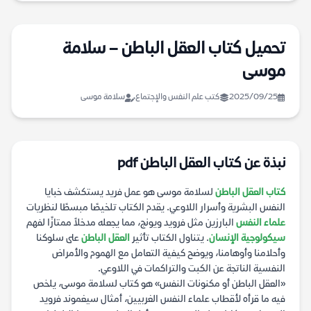
تحميل كتاب العقل الباطن – سلامة
موسى
2025/09/25
كتب علم النفس والإجتماع
سلامة موسى
نبذة عن كتاب العقل الباطن pdf
كتاب العقل الباطن
لسلامة موسى هو عمل فريد يستكشف خبايا
النفس البشرية وأسرار اللاوعي. يقدم الكتاب تلخيصًا مبسطًا لنظريات
علماء النفس
البارزين مثل فرويد ويونج، مما يجعله مدخلاً ممتازًا لفهم
سيكولوجية الإنسان
. يتناول الكتاب تأثير
العقل الباطن
على سلوكنا
وأحلامنا وأوهامنا، ويوضح كيفية التعامل مع الهموم والأمراض
النفسية الناتجة عن الكبت والتراكمات في اللاوعي.
«العقل الباطن أو مكنونات النفس» هو كتاب لسلامة موسى، يلخص
فيه ما قرأه لأقطاب علماء النفس الغربيين، أمثال سيغموند فرويد