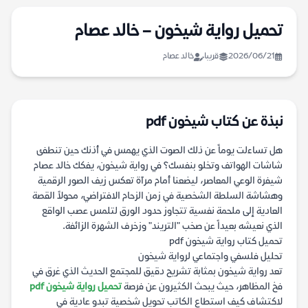
تحميل رواية شيخون – خالد عصام
2026/06/21
قريبا
خالد عصام
نبذة عن كتاب شيخون pdf
هل تساءلت يوماً عن ذلك الصوت الذي يهمس في أذنك حين تنطفئ
شاشات الهواتف وتخلو بنفسك؟ في رواية شيخون، يفكك خالد عصام
شيفرة الوعي المعاصر، ليضعنا أمام مرآة تعكس زيف الصور الرقمية
وهشاشة السلطة الشخصية في زمن الزحام الافتراضي، محولاً القصة
العادية إلى ملحمة نفسية تتجاوز حدود الورق لتلمس عصب الواقع
الذي نعيشه بعيداً عن صخب "التريند" وزخرف الشهرة الزائفة.
تحميل كتاب رواية شيخون pdf
تحليل فلسفي واجتماعي لرواية شيخون
تعد رواية شيخون بمثابة تشريح دقيق للمجتمع الحديث الذي غرق في
فخ المظاهر، حيث يبحث الكثيرون عن فرصة
تحميل رواية شيخون pdf
لاكتشاف كيف استطاع الكاتب تحويل شخصية تبدو عادية في