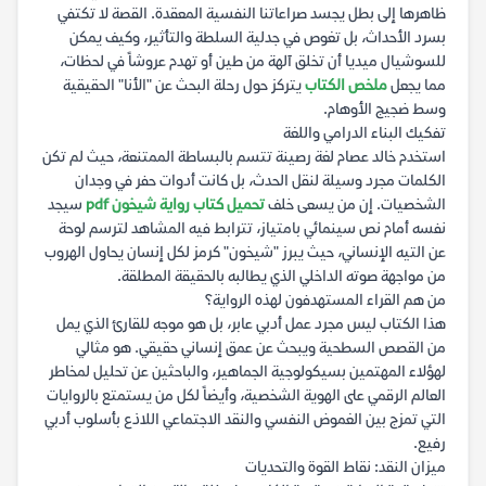
ظاهرها إلى بطل يجسد صراعاتنا النفسية المعقدة. القصة لا تكتفي
بسرد الأحداث، بل تغوص في جدلية السلطة والتأثير، وكيف يمكن
للسوشيال ميديا أن تخلق آلهة من طين أو تهدم عروشاً في لحظات،
مما يجعل
ملخص الكتاب
يتركز حول رحلة البحث عن "الأنا" الحقيقية
وسط ضجيج الأوهام.
تفكيك البناء الدرامي واللغة
استخدم خالد عصام لغة رصينة تتسم بالبساطة الممتنعة، حيث لم تكن
الكلمات مجرد وسيلة لنقل الحدث، بل كانت أدوات حفر في وجدان
الشخصيات. إن من يسعى خلف
تحميل كتاب رواية شيخون pdf
سيجد
نفسه أمام نص سينمائي بامتياز، تترابط فيه المشاهد لترسم لوحة
عن التيه الإنساني، حيث يبرز "شيخون" كرمز لكل إنسان يحاول الهروب
من مواجهة صوته الداخلي الذي يطالبه بالحقيقة المطلقة.
من هم القراء المستهدفون لهذه الرواية؟
هذا الكتاب ليس مجرد عمل أدبي عابر، بل هو موجه للقارئ الذي يمل
من القصص السطحية ويبحث عن عمق إنساني حقيقي. هو مثالي
لهؤلاء المهتمين بسيكولوجية الجماهير، والباحثين عن تحليل لمخاطر
العالم الرقمي على الهوية الشخصية، وأيضاً لكل من يستمتع بالروايات
التي تمزج بين الغموض النفسي والنقد الاجتماعي اللاذع بأسلوب أدبي
رفيع.
ميزان النقد: نقاط القوة والتحديات