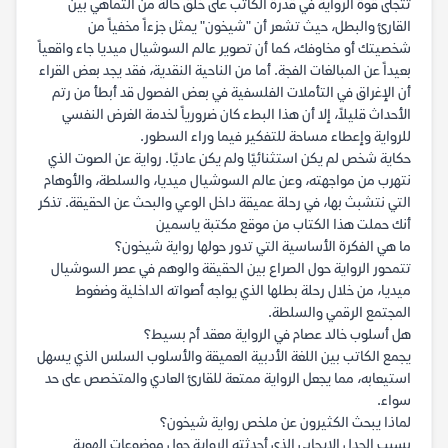
تتجلى قوة الرواية في قدرة الكاتب على خلق حالة من التماهي بين
القارئ والبطل، حيث تشعر أن "شيخون" يمثل جزءاً مخفياً من
شخصيتك أو مخاوفك، كما أن تصوير عالم السوشيال ميديا جاء واقعياً
بعيداً عن المبالغات الفجة. أما من الناحية النقدية، فقد يجد بعض القراء
أن الإغراق في التأملات الفلسفية في بعض الفصول قد أبطأ من رتم
الأحداث قليلاً، إلا أن هذا البطء كان ضرورياً لخدمة الغرض النفسي
للرواية وإعطاء مساحة للتفكير فيما وراء السطور.
حكاية شخص لم يكن استثنائيًا ولم يكن عاديًا. رواية عن الصوت الذي
نتهرب من مواجهته، وعن عالم السوشيال ميديا، والسلطة، والأوهام
التي نتشبث بها، في رحلة عميقة داخل الوعي والبحث عن الحقيقة. تذكر
أنك حملت هذا الكتاب من موقع مكتبة ياسمين
ما هي الفكرة الأساسية التي تدور حولها رواية شيخون؟
تتمحور الرواية حول الصراع بين الحقيقة والوهم في عصر السوشيال
ميديا، من خلال رحلة بطلها الذي يواجه أصواته الداخلية وضغوط
المجتمع الرقمي والسلطة.
هل أسلوب خالد عصام في الرواية معقد أم بسيط؟
يجمع الكاتب بين اللغة الأدبية العميقة والأسلوب السلس الذي يسهل
استيعابه، مما يجعل الرواية ممتعة للقارئ العادي والمتخصص على حد
سواء.
لماذا يبحث الكثيرون عن ملخص رواية شيخون؟
بسبب الجدل الإيجابي الذي أحدثته الرواية حول موضوعات الهوية