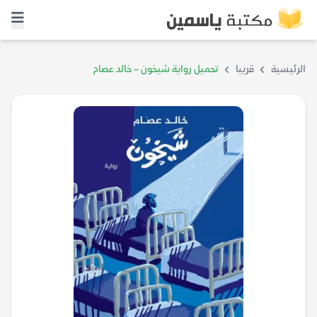
الرئيسية
قريبا
تحميل رواية شيخون – خالد عصام