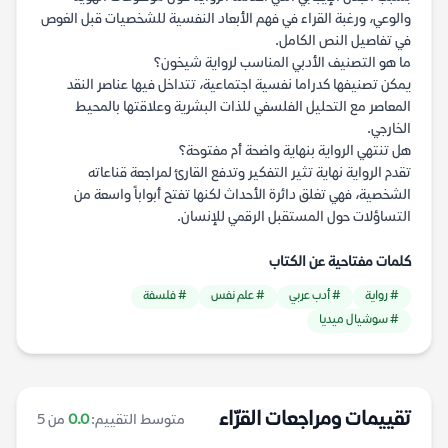
والوعي، ورغبة القراء في فهم الأبعاد النفسية للشخصيات قبل الغوص
في تفاصيل النص الكامل.
ما هو التصنيف الأدبي المناسب لرواية شيخون؟
يمكن تصنيفها كدراما نفسية اجتماعية، تتداخل فيها عناصر النقد
المعاصر مع التحليل الفلسفي للذات البشرية وعلاقتها بالمحيط
الخارجي.
هل تنتهي الرواية بنهاية واضحة أم مفتوحة؟
تقدم الرواية نهاية تثير التفكير وتدفع القارئ لمراجعة قناعاته
الشخصية، فهي تغلق دائرة الأحداث لكنها تفتح أبواباً واسعة من
التساؤلات حول المستقبل الرقمي للإنسان.
كلمات مفتاحية عن الكتاب
# رواية
# أدب عربي
# علم نفس
# فلسفة
# سوشيال ميديا
تقييمات ومراجعات القرّاء
متوسط التقييم:
0.0
من 5