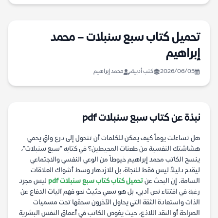
تحميل كتاب سبع سنبلات – محمد
إبراهيم
2026/06/05
كتب أدبية
محمد إبراهيم
نبذة عن كتاب سبع سنبلات pdf
هل تساءلت يوماً كيف يمكن للكلمات أن تتحول إلى درع واقٍ يحمي
هشاشتك النفسية من طعنات المحيطين؟ في كتابه "سبع سنبلات"،
ينسج الكاتب محمد إبراهيم خيوطاً من الوعي النفسي والاجتماعي
ليقدم دليلاً ليس فقط للنجاة، بل للازدهار وسط أشواك العلاقات
السامة. إن البحث عن
تحميل كتاب كتاب سبع سنبلات pdf
ليس مجرد
رغبة في اقتناء نص أدبي، بل هو سعي حثيث نحو فهم آليات الدفاع عن
الذات واستعادة الثقة التي يحاول الآخرون سحقها تحت مسميات
الصراحة أو النقد اللاذع، حيث يغوص الكاتب في أعماق النفس البشرية