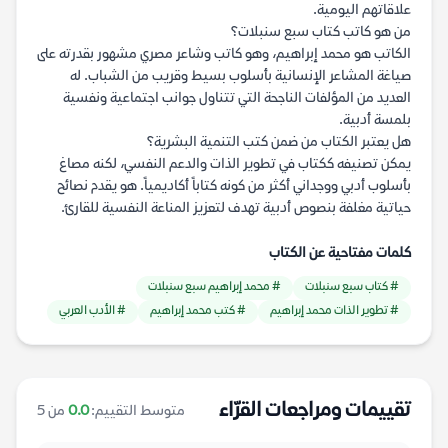
علاقاتهم اليومية.
من هو كاتب كتاب سبع سنبلات؟
الكاتب هو محمد إبراهيم، وهو كاتب وشاعر مصري مشهور بقدرته على
صياغة المشاعر الإنسانية بأسلوب بسيط وقريب من الشباب. له
العديد من المؤلفات الناجحة التي تتناول جوانب اجتماعية ونفسية
بلمسة أدبية.
هل يعتبر الكتاب من ضمن كتب التنمية البشرية؟
يمكن تصنيفه ككتاب في تطوير الذات والدعم النفسي، لكنه مصاغ
بأسلوب أدبي ووجداني أكثر من كونه كتاباً أكاديمياً. هو يقدم نصائح
حياتية مغلفة بنصوص أدبية تهدف لتعزيز المناعة النفسية للقارئ.
كلمات مفتاحية عن الكتاب
# كتاب سبع سنبلات
# محمد إبراهيم سبع سنبلات
# تطوير الذات محمد إبراهيم
# كتب محمد إبراهيم
# الأدب العربي
تقييمات ومراجعات القرّاء
متوسط التقييم:
0.0
من 5