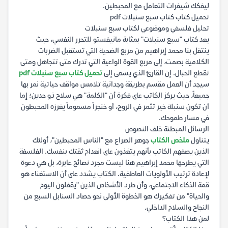
ليفكك شيفرات التعامل مع المحبطين.
تحميل كتاب كتاب سبع سنبلات pdf
تحليل فلسفي وموضوعي لكتاب سبع سنبلات
يعد كتاب "سبع سنبلات" بمثابة مانيفستو للتحرر النفسي، حيث
ينتقل بنا محمد إبراهيم من مربع الضحية التي تستقبل الضربات
الكلامية بصمت، إلى مربع القوة الواعية التي تدرك متى تتجاهل ومتى
تقطع الحبال. إن القارئ الذي يسعى إلى
تحميل كتاب سبع سنبلات pdf
سيجد أن العمل مقسم بطريقة وجدانية تلامس مواقف حياتية نمر بها
جميعاً، حيث يركز الكاتب على فكرة أن "الكلمة" هي سلاح ذو حدين؛ إما
أن تكون سنبلة خير تثمر في الروح، أو خنجراً مسموماً يغرزه المحبطون
في مسار طموحك.
الرسائل المبطنة خلف النصوص
يتناول
ملخص الكتاب
جوهر الصراع مع "الناس المحبطين"، أولئك
الذين يصفهم الكاتب بأنهم يتغذون على انعدام ثقتك بنفسك. الفلسفة
التي يطرحها محمد إبراهيم هنا ليست مجرد نصائح عابرة، بل هي دعوة
لإعادة ترتيب الأولويات العاطفية. الكتاب يشدد على أن الاستغناء هو
قمة الذكاء الاجتماعي، وأن طرد الأشخاص الذين "يقفلون اليوم
والحياة" من تفكيرك هو الخطوة الأولى نحو حصاد السنابل السبع من
النجاح والسلام الداخلي.
لمن هذا الكتاب؟