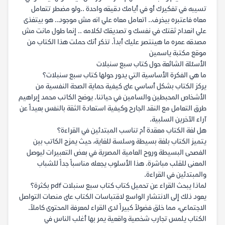
تسيبه في تفكيرك أو في أيامك دقيقه واحدة ..ولو مضطر تتعامل
معاه فاعتبره بيخرف.. اتعامل معاه علي انه مش موجود.. هو بيتغذى
علي انعدام ثقتك في نفسك و تصديقك لكلامه .. إنما طول مانت مش
مصدقه عمره ما هينتصر عليك أبداً. تذكر أنك حملت هذا الكتاب من
موقع مكتبة ياسمين
الأسئلة الشائعة حول كتاب سبع سنبلات
ما هي الفكرة الأساسية التي يدور حولها كتاب سبع سنبلات؟
يركز الكتاب بشكل أساسي على كيفية حماية الصحة النفسية من
الأشخاص المحبطين والسامين في حياتنا. يوضح الكاتب محمد إبراهيم
طرق التعامل مع النقد الجارح وكيفية استعادة الثقة بالنفس بعيداً عن
آراء الآخرين السلبية.
هل لغة الكتاب معقدة أم تناسب المبتدئين في القراءة؟
يتميز الكتاب بلغة بسيطة وسلسة للغاية، حيث يمزج الكاتب بين
الفصحى البسيطة وروح العامية المصرية في بعض التعبيرات ليوصل
المعنى للقلب مباشرة. هذا الأسلوب يجعله مناسباً جداً للشباب
والمبتدئين في القراءة.
لماذا يبحث القراء عن تحميل كتاب كتاب سبع سنبلات pdf بكثرة؟
يعود ذلك إلى الانتشار الواسع لاقتباسات الكتاب على منصات التواصل
الاجتماعي، مما خلق فضولاً كبيراً لدى القراء لمعرفة المحتوى كاملاً.
الكتاب يلمس تجارب شخصية واقعية يمر بها أغلب الناس في