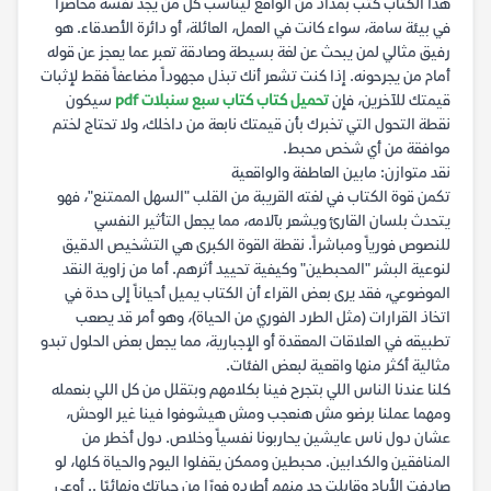
هذا الكتاب كُتب بمداد من الواقع ليناسب كل من يجد نفسه محاصراً
في بيئة سامة، سواء كانت في العمل، العائلة، أو دائرة الأصدقاء. هو
رفيق مثالي لمن يبحث عن لغة بسيطة وصادقة تعبر عما يعجز عن قوله
أمام من يجرحونه. إذا كنت تشعر أنك تبذل مجهوداً مضاعفاً فقط لإثبات
قيمتك للآخرين، فإن
تحميل كتاب كتاب سبع سنبلات pdf
سيكون
نقطة التحول التي تخبرك بأن قيمتك نابعة من داخلك، ولا تحتاج لختم
موافقة من أي شخص محبط.
نقد متوازن: مابين العاطفة والواقعية
تكمن قوة الكتاب في لغته القريبة من القلب "السهل الممتنع"، فهو
يتحدث بلسان القارئ ويشعر بآلامه، مما يجعل التأثير النفسي
للنصوص فورياً ومباشراً. نقطة القوة الكبرى هي التشخيص الدقيق
لنوعية البشر "المحبطين" وكيفية تحييد أثرهم. أما من زاوية النقد
الموضوعي، فقد يرى بعض القراء أن الكتاب يميل أحياناً إلى حدة في
اتخاذ القرارات (مثل الطرد الفوري من الحياة)، وهو أمر قد يصعب
تطبيقه في العلاقات المعقدة أو الإجبارية، مما يجعل بعض الحلول تبدو
مثالية أكثر منها واقعية لبعض الفئات.
كلنا عندنا الناس اللي بتجرح فينا بكلامهم وبتقلل من كل اللي بنعمله
ومهما عملنا برضو مش هنعجب ومش هيشوفوا فينا غير الوحش،
عشان دول ناس عايشين يحاربونا نفسياً وخلاص. دول أخطر من
المنافقين والكدابين. محبطين وممكن يقفلوا اليوم والحياة كلها، لو
صادفت الأيام وقابلت حد منهم أطرده فورًا من حياتك ونهائيًا .. أوعي