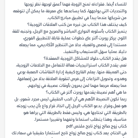
للنساء أيضا. فقراءته تمنح الزوجة فهما أعمق لوجهة نظر زوجها
والتحديات التي يواجهها، كما يساعدها على معرفة ما يمكن أن تتوقعه
من شريكها عندما يبدأ في تطبيق مبادئ الكتاب.
كيف يختلف هذا الكتاب عن غيره من كتب العلاقات الزوجية؟
يتميز الكتاب بأسلوبه الحواري المباشر والصريح مع الرجل، وتجنبه للغة
اللوم. يركز روبرت ألتر على خطوات عملية قابلة للتطبيق الفوري،
مستندا إلى قصص واقعية، بدلا من التنظير الأكاديمي، مما يجعله
دليلا عمليا سهل الاستيعاب والتنفيذ.
هل يقدم الكتاب حلولا للمشاكل الزوجية المعقدة؟
نعم، يقدم الكتاب استراتيجيات فعالة للتعامل مع الخلافات الزوجية،
حتى العميقة منها. يعلم القارئ كيفية إدارة النقاشات الصعبة بوعي
وهدوء، وتحويل النزاعات إلى فرص لتقوية العلاقة بدلا من إضعافها،
مما يجعله مرجعا مهما لمن يمرون بأوقات عصيبة في زواجهم.
ما هي أهم نصيحة يقدمها روبرت ألتر في الكتاب؟
ربما تكون النصيحة الأهم هي أن الحب الحقيقي ليس مجرد شعور، بل
هو فعل وقرار. يدعو الكتاب الرجل إلى اتخاذ قرار واع بأن يحب زوجته
بالطريقة التي تحتاجها هي، وليس فقط بالطريقة التي يراها هو
مناسبة، وهذا يتطلب استماعا وتفهما وتغييرا مستمرا.
كتاب زوج صالح زواج ناجح ملخص pdf
في الختام، يعد كتاب زوج صالح زواج ناجح استثمارا حقيقيا في سعادتك