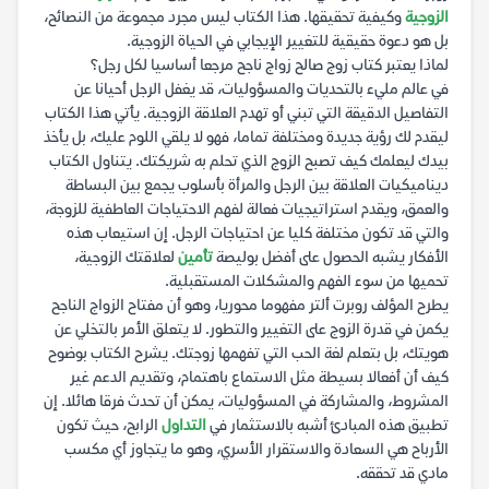
الزوجية
وكيفية تحقيقها. هذا الكتاب ليس مجرد مجموعة من النصائح،
بل هو دعوة حقيقية للتغيير الإيجابي في الحياة الزوجية.
لماذا يعتبر كتاب زوج صالح زواج ناجح مرجعا أساسيا لكل رجل؟
في عالم مليء بالتحديات والمسؤوليات، قد يغفل الرجل أحيانا عن
التفاصيل الدقيقة التي تبني أو تهدم العلاقة الزوجية. يأتي هذا الكتاب
ليقدم لك رؤية جديدة ومختلفة تماما، فهو لا يلقي اللوم عليك، بل يأخذ
بيدك ليعلمك كيف تصبح الزوج الذي تحلم به شريكتك. يتناول الكتاب
ديناميكيات العلاقة بين الرجل والمرأة بأسلوب يجمع بين البساطة
والعمق، ويقدم استراتيجيات فعالة لفهم الاحتياجات العاطفية للزوجة،
والتي قد تكون مختلفة كليا عن احتياجات الرجل. إن استيعاب هذه
الأفكار يشبه الحصول على أفضل بوليصة
تأمين
لعلاقتك الزوجية،
تحميها من سوء الفهم والمشكلات المستقبلية.
يطرح المؤلف روبرت ألتر مفهوما محوريا، وهو أن مفتاح الزواج الناجح
يكمن في قدرة الزوج على التغيير والتطور. لا يتعلق الأمر بالتخلي عن
هويتك، بل بتعلم لغة الحب التي تفهمها زوجتك. يشرح الكتاب بوضوح
كيف أن أفعالا بسيطة مثل الاستماع باهتمام، وتقديم الدعم غير
المشروط، والمشاركة في المسؤوليات، يمكن أن تحدث فرقا هائلا. إن
تطبيق هذه المبادئ أشبه بالاستثمار في
التداول
الرابح، حيث تكون
الأرباح هي السعادة والاستقرار الأسري، وهو ما يتجاوز أي مكسب
مادي قد تحققه.