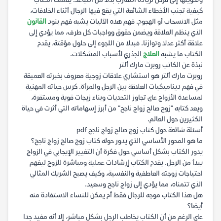
وتحويلها إلى فرص لزيادة التقارب بدلا من التباعد. يعلمك الكتاب
كيفية تجنب الأخطاء الشائعة التي يقع فيها الرجال أثناء الخلافات،
مثل الانسحاب أو الهجوم. فهم هذه الآليات يشبه فهم بنود
القانون
الذي ينظم العلاقة ويضمن حقوق وواجبات كل طرف، مما يؤدي إلى
علاقة أكثر عدلا وتوازنا. فبدلا من اللجوء إلى حلول مؤقتة، يقدم
الكتاب ما يشبه
العلاج
الجذري لأسباب المشكلات.
نبذة عن الكاتب روبرت مارك ألتر
روبرت مارك ألتر هو استشاري علاقات زوجية معروف بخبرته العميقة
في فهم ديناميكيات العلاقة بين الرجل والمرأة. كرس حياته المهنية
لمساعدة الأزواج على تجاوز التحديات وبناء زيجات قوية ومستقرة،
ويعد كتابه "زوج صالح زواج ناجح" من أبرز إسهاماته التي أثرت في حياة
الكثيرين حول العالم.
أسئلة شائعة حول كتاب زوج صالح زواج ناجح pdf
ما هو المحور الأساسي الذي يدور حوله كتاب زوج صالح زواج ناجح؟
يدور الكتاب بشكل أساسي حول فكرة أن التغيير الإيجابي في الزواج
يبدأ من الرجل. يقدم الكتاب إرشادات عملية ومباشرة للزوج ليفهم
احتياجات زوجته العاطفية والنفسية، وكيف يصبح الشريك المثالي
الذي تتمناه، مما يؤدي إلى زواج ناجح وسعيد.
هل هذا الكتاب موجه للرجال فقط أم يمكن للنساء الاستفادة منه
أيضا؟
على الرغم من أن الكتاب يخاطب الرجل بشكل مباشر، إلا أنه مفيد جدا