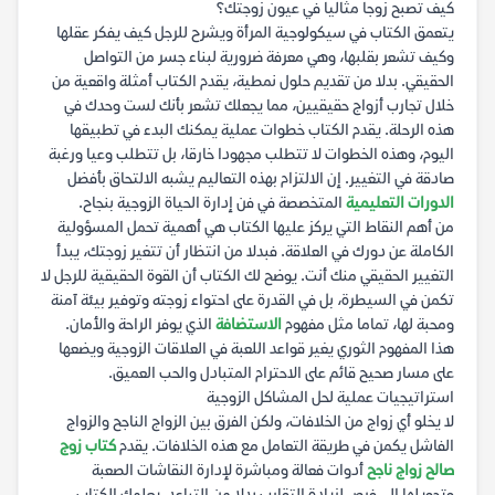
كيف تصبح زوجا مثاليا في عيون زوجتك؟
يتعمق الكتاب في سيكولوجية المرأة ويشرح للرجل كيف يفكر عقلها
وكيف تشعر بقلبها، وهي معرفة ضرورية لبناء جسر من التواصل
الحقيقي. بدلا من تقديم حلول نمطية، يقدم الكتاب أمثلة واقعية من
خلال تجارب أزواج حقيقيين، مما يجعلك تشعر بأنك لست وحدك في
هذه الرحلة. يقدم الكتاب خطوات عملية يمكنك البدء في تطبيقها
اليوم، وهذه الخطوات لا تتطلب مجهودا خارقا، بل تتطلب وعيا ورغبة
صادقة في التغيير. إن الالتزام بهذه التعاليم يشبه الالتحاق بأفضل
الدورات التعليمية
المتخصصة في فن إدارة الحياة الزوجية بنجاح.
من أهم النقاط التي يركز عليها الكتاب هي أهمية تحمل المسؤولية
الكاملة عن دورك في العلاقة. فبدلا من انتظار أن تتغير زوجتك، يبدأ
التغيير الحقيقي منك أنت. يوضح لك الكتاب أن القوة الحقيقية للرجل لا
تكمن في السيطرة، بل في القدرة على احتواء زوجته وتوفير بيئة آمنة
ومحبة لها، تماما مثل مفهوم
الاستضافة
الذي يوفر الراحة والأمان.
هذا المفهوم الثوري يغير قواعد اللعبة في العلاقات الزوجية ويضعها
على مسار صحيح قائم على الاحترام المتبادل والحب العميق.
استراتيجيات عملية لحل المشاكل الزوجية
لا يخلو أي زواج من الخلافات، ولكن الفرق بين الزواج الناجح والزواج
الفاشل يكمن في طريقة التعامل مع هذه الخلافات. يقدم
كتاب زوج
صالح زواج ناجح
أدوات فعالة ومباشرة لإدارة النقاشات الصعبة