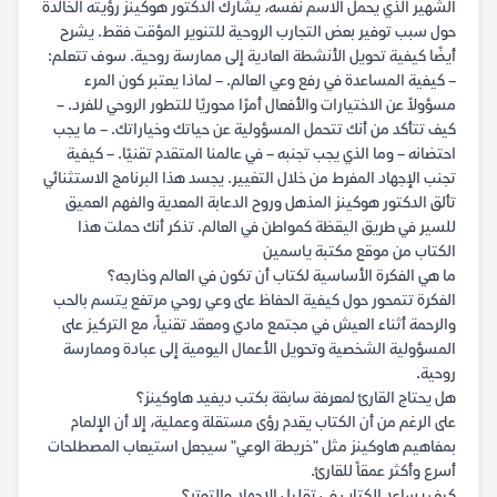
الشهير الذي يحمل الاسم نفسه، يشارك الدكتور هوكينز رؤيته الخالدة
حول سبب توفير بعض التجارب الروحية للتنوير المؤقت فقط. يشرح
أيضًا كيفية تحويل الأنشطة العادية إلى ممارسة روحية. سوف تتعلم:
– كيفية المساعدة في رفع وعي العالم. – لماذا يعتبر كون المرء
مسؤولاً عن الاختيارات والأفعال أمرًا محوريًا للتطور الروحي للفرد. –
كيف تتأكد من أنك تتحمل المسؤولية عن حياتك وخياراتك. – ما يجب
احتضانه – وما الذي يجب تجنبه – في عالمنا المتقدم تقنيًا. – كيفية
تجنب الإجهاد المفرط من خلال التغيير. يجسد هذا البرنامج الاستثنائي
تألق الدكتور هوكينز المذهل وروح الدعابة المعدية والفهم العميق
للسير في طريق اليقظة كمواطن في العالم. تذكر أنك حملت هذا
الكتاب من موقع مكتبة ياسمين
ما هي الفكرة الأساسية لكتاب أن تكون في العالم وخارجه؟
الفكرة تتمحور حول كيفية الحفاظ على وعي روحي مرتفع يتسم بالحب
والرحمة أثناء العيش في مجتمع مادي ومعقد تقنياً، مع التركيز على
المسؤولية الشخصية وتحويل الأعمال اليومية إلى عبادة وممارسة
روحية.
هل يحتاج القارئ لمعرفة سابقة بكتب ديفيد هاوكينز؟
على الرغم من أن الكتاب يقدم رؤى مستقلة وعملية، إلا أن الإلمام
بمفاهيم هاوكينز مثل "خريطة الوعي" سيجعل استيعاب المصطلحات
أسرع وأكثر عمقاً للقارئ.
كيف يساعد الكتاب في تقليل الإجهاد والتوتر؟