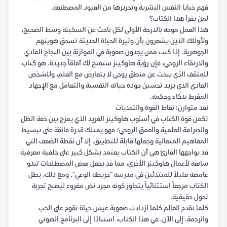
فهم خبايا النفس البشرية وتحريرها من القيود المصطنعة.
لمن يقرأ هذا الكتاب؟
هذا العمل موجه بالدرجة الأولى لكل باحث عن السكينة وسط الضجيج،
ولأولئك الذين يشعرون بأن وتيرة الحياة الحديثة تسحق هويتهم
الجوهرية. إذا كنت ممن يجدون صعوبة في الموازنة بين النجاح المادي
والارتقاء الروحي، فإن رؤية هاوكينز ستفتح لك آفاقاً جديدة. هو كتاب
للمثقف الذي يبحث عن منطق روحي لا يتعارض مع العلم، وللشخص
العادي الذي يريد تحسين جودة حياته النفسية والتعامل مع الإجهاد
المفرط بذكاء وحكمة.
نقد متوازن: نقاط القوة والتحديات
تكمن قوة الكتاب في أسلوب هاوكينز الفريد الذي يمزج بين خفة الظل
والصرامة العلمية والعمق الروحي؛ فهو يمتلك قدرة فائقة على تبسيط
المفاهيم المتعالية وجعلها قابلة للتطبيق. إلا أن نقطة الضعف التي
قد يواجهها القارئ هي أن الكتاب يعتمد بشكل كبير على خلفية معرفية
سابقة لأعمال هاوكينز الأخرى، مما قد يجعل بعض المصطلحات تبدو
غامضة قليلاً للمبتدئين في مدرسة "خريطة الوعي". ومع ذلك، يظل
الكتاب مرجعاً استثنائياً يتجاوز كونه مجرد نص مقروء ليصبح تجربة
تحول حقيقية.
كلما تقدم العالم كلما ازدادت صعوبة عيش حياة تقوم على الحب
والرحمة. إلى الآن. في هذا الكتاب، استنادًا إلى البرنامج الصوتي