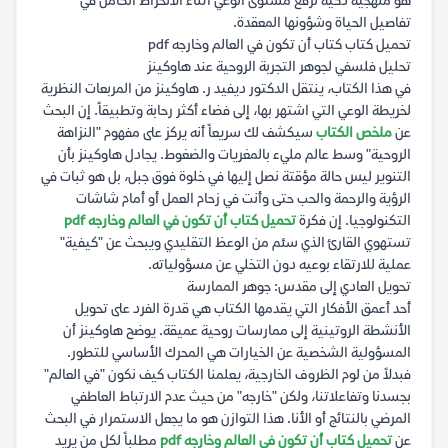
هو منهجية ذكية لرفع مستوى الوعي أثناء الانخراط الكامل في
تفاصيل الحياة وشؤونها المعقدة.
تحميل كتاب كتاب أن تكون في العالم وخارجه pdf
تحليل فلسفي لجوهر التجربة الروحية عند هاوكينز
في هذا الكتاب، ينتقل الدكتور ديفيد ر. هاوكينز من المربعات النظرية
لخريطة الوعي التي اشتهر بها، إلى فضاء أكثر رحابة وتطبيقاً. إن البحث
عن
ملخص الكتاب
سيكشف لك سريعاً أنه يركز على مفهوم "النزاهة
الروحية" وسط عالم مليء بالمغريات والضغوط. يجادل هاوكينز بأن
التنوير ليس حالة مؤقتة نصل إليها في خلوة فوق جبل، بل هو ثبات في
الرؤية والرحمة والحب حتى وأنت في زحام العمل أو أمام شاشات
التكنولوجيا. إن فكرة
تحميل كتاب أن تكون في العالم وخارجه pdf
تستهوي القارئ الذي سئم من الوعظ التقليدي ويبحث عن "كيفية"
عملية للارتقاء بوعيه دون التخلي عن مسؤولياته.
تحويل العادي إلى مقدس: جوهر الممارسة
أحد أعمق الأفكار التي يقدمها الكتاب هي قدرة الفرد على تحويل
الأنشطة الروتينية إلى ممارسات روحية عميقة. يوضح هاوكينز أن
المسؤولية الشخصية عن الخيارات هي المحرك الأساسي للتطور.
فبدلاً من لوم الظروف الخارجية، يعلمنا الكتاب كيف نكون "في العالم"
بجسدنا وتفاعلاتنا، ولكن "خارجه" من حيث عدم الارتباط العاطفي
المرضي بالنتائج أو الأنا. هذا التوازن هو ما يجعل الاستمرار في البحث
عن
تحميل كتاب أن تكون في العالم وخارجه pdf
مطلباً لكل من يريد