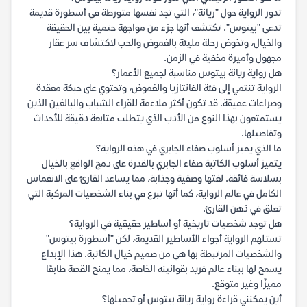
تدور الرواية حول "ريانة"، التي تجد نفسها متورطة في أسطورة قديمة
تدعى "بيتوس". تكتشف أنها جزء من مواجهة حتمية بين الحقيقة
والخيال، وتخوض رحلة مليئة بالغموض والحب لاكتشاف سر عقار
مجهول وأميرة مخفية في الزمن.
هل رواية ريانة بيتوس مناسبة لجميع الأعمار؟
الرواية تنتمي إلى فئة الفانتازيا والغموض، وتحتوي على حبكة معقدة
وصراعات عميقة. قد تكون أكثر ملاءمة للقراء الشباب والبالغين الذين
يستمتعون بهذا النوع من الأدب الذي يتطلب متابعة دقيقة للأحداث
وتفاصيلها.
ما الذي يميز أسلوب صفاء الجابري في هذه الرواية؟
يتميز أسلوب الكاتبة صفاء الجابري بالقدرة على دمج الواقع بالخيال
بسلاسة فائقة. لغتها وصفية وجذابة، مما يساعد القارئ على الانغماس
الكامل في عالم الرواية، كما أنها تبرع في بناء الشخصيات المركبة التي
تعلق في ذهن القارئ.
هل توجد شخصيات تاريخية أو أساطير حقيقية في الرواية؟
تستلهم الرواية أجواء الأساطير القديمة، لكن "أسطورة بيتوس"
والشخصيات المرتبطة بها هي من صميم خيال الكاتبة. هذا الإبداع
يسمح لها ببناء عالم فريد بقوانينه الخاصة، مما يمنح القصة طابعًا
مميزًا وغير متوقع.
أين يمكنني قراءة رواية ريانة بيتوس أو تحميلها؟