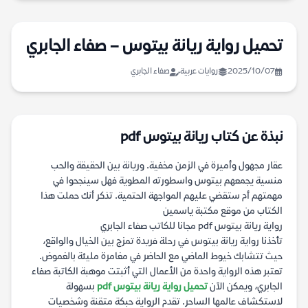
تحميل رواية ريانة بيتوس – صفاء الجابري
2025/10/07
روايات عربية
صفاء الجابري
نبذة عن كتاب ريانة بيتوس pdf
عقار مجهول وأميرة في الزمن مخفية. وريانة بين الحقيقة والحب
منسية يجمعهم بيتوس واسطورته المطوية فهل سينجحوا في
مهمتهم أم ستقضي عليهم المواجهة الحتمية. تذكر أنك حملت هذا
الكتاب من موقع مكتبة ياسمين
رواية ريانة بيتوس pdf مجانا للكاتب صفاء الجابري
تأخذنا رواية ريانة بيتوس في رحلة فريدة تمزج بين الخيال والواقع،
حيث تتشابك خيوط الماضي مع الحاضر في مغامرة مليئة بالغموض.
تعتبر هذه الرواية واحدة من الأعمال التي أثبتت موهبة الكاتبة صفاء
الجابري، ويمكن الآن
تحميل رواية ريانة بيتوس pdf
بسهولة
لاستكشاف عالمها الساحر. تقدم الرواية حبكة متقنة وشخصيات