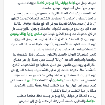
عميقة تجعل من
قراءة رواية ريانة بيتوس كاملة
تجربة لا تنسى.
الغوص في أعماق أسطورة بيتوس الغامضة
تبدأ القصة مع "ريانة"، البطلة التي تجد نفسها في قلب صراع قديم
مرتبط بأسطورة "بيتوس" المطوية. تتكشف الأحداث تدريجيًا لتظهر
أن ما كان مجرد حكايات قديمة هو في الواقع حقيقة مؤثرة. الكاتبة
صفاء الجابري تبدع في وصف الأجواء الغامضة، وتجعل القارئ يتساءل
عن كل تفصيلة، مما يدفع الكثير للبحث عن
ملخص رواية ريانة بيتوس
لفهم خيوطها المعقدة. تتداخل الأحداث بطريقة تجعل من الضروري
فهم الخلفية التاريخية للأسطورة وتأثيرها على الشخصيات المعاصرة.
شخصيات رواية ريانة بيتوس بين الحقيقة والخيال
تتميز شخصيات الرواية بالعمق والتطور المستمر، فكل شخصية لها
دوافعها وأسرارها الخاصة. "ريانة" ليست مجرد بطلة، بل هي مفتاح
اللغز الذي يربط بين عالمين. من خلال تفاعلها مع الشخصيات الأخرى،
نكتشف أبعادًا جديدة للقصة. إن تحليل الشخصيات يساعد القارئ على
فهم القرارات الصعبة التي تتخذها، والتي قد تتعلق بقضايا مصيرية
تشبه في تعقيداتها مسائل
القانون
أو اتفاقيات
التأمين
المعقدة التي
تحدد مصير أطرافها. إنها رحلة تتطلب فهمًا دقيقًا للنفس البشرية.
حبكة درامية تتطلب دراسة وتفكيرا
إن بناء الحبكة في رواية ريانة بيتوس يشبه خطة محكمة تتطلب
الدراسة
والتحليل لكشف أسرارها. كل حدث يؤدي إلى الآخر في