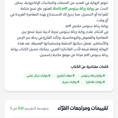
تتوفر الرواية في العديد من المنصات والمكتبات الإلكترونية. يمكن
البحث عن
رواية ريانة بيتوس pdf كاملة
للعثور على نسخ متاحة
للقراءة أو التحميل، مما يتيح لك الاستمتاع بهذه المغامرة الفريدة في
أي وقت.
رواية ريانة بيتوس ملخص pdf
في الختام، تقدم رواية ريانة بيتوس تجربة أدبية غنية تجمع بين
المغامرة والغموض والرومانسية، وتأخذ القارئ في رحلة عبر الزمن
والأساطير. بفضل حبكتها المتقنة وشخصياتها العميقة، تعد هذه
الرواية إضافة قيمة لأدب الفانتازيا العربي. يمكنك تحميل الكتاب رواية
ريانة بيتوس pdf مجانا من موقع مكتبة ياسمين.
كلمات مفتاحية عن الكتاب
# رواية ريانة بيتوس
# صفاء الجابري
# روايات خيال علمي
# روايات فانتازيا
# روايات عربية
تقييمات ومراجعات القرّاء
متوسط التقييم:
0.0
من 5