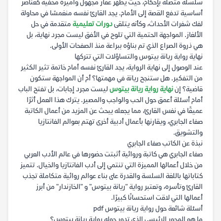
سلسلة متصلة بإحكام، حيث يظهر عقار مجهول وأميرة مخفية كعناصر
أساسية تدفع القصة إلى الأمام. يجد القارئ نفسه منغمسًا في محاولة
لفك شفرات الأحداث، وكأنه يتلقى
دورات تعليمية
متقدمة في حل
الألغاز. المواجهة الحتمية التي تلوح في الأفق ليست مجرد نهاية، بل
هي ذروة الصراع الذي تم بناؤه ببراعة منذ الصفحات الأولى.
نهاية رواية ريانة بيتوس والتساؤلات التي تتركها
عند الوصول إلى نهاية الرواية، يجد القارئ نفسه أمام خاتمة تثير الكثير
من التفكير. هل ستنجح ريانة في مهمتها؟ أم أن المواجهة ستكون
قاضية؟ إن
نهاية رواية ريانة بيتوس
ليست مجرد إجابات، بل تفتح الباب
أمام أسئلة أعمق حول الحب والواجب والمصير. يترك هذا العمل أثرًا
عميقًا في نفس القارئ، مما يجعله يبحث عن المزيد من أعمال الكاتبة
صفاء الجابري، ويقارنها بأعمال أدبية أخرى تهتم بعوالم الفانتازيا
والتشويق.
نبذة عن الكاتب صفاء الجابري
صفاء الجابري هي كاتبة وروائية أثبتت حضورها في عالم الأدب العربي
من خلال أعمالها المميزة التي تنتمي إلى أدب الفانتازيا والخيال. تتميز
كتاباتها باللغة السلسة والقدرة على بناء عوالم روائية متكاملة تجذب
القارئ وتأسره، وتعتبر رواية "ريانة بيتوس" و "الخازندار" من أبرز
أعمالها التي لاقت استحسانًا كبيرًا.
أسئلة شائعة حول رواية ريانة بيتوس pdf
ما هو المحور الرئيسي الذي تدور حوله رواية ريانة بيتوس؟