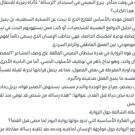
في وقت متأخر. يبرع النعيمي في استخدام "الرسالة" كأداة رمزية للانتقال 
هذا الكتاب؟
العمل موجه بالأساس للقارئ الذي لا يبحث عن التسلية السطحية، بل يميل إل
 تحليل الدوافع النفسية للشخصيات، أو كنت ممن يستهويهم البحث في تيما
ضافة نوعية لمكتبتك الخاصة، فهي تخاطب الإنسان الذي يسعى دائماً لفهم ك
موضوعي: بين العمق العاطفي والرتم السردي
 قوة الرواية في قدرة سلطان النعيمي الفائقة على وصف المشاعر "المعصرة
ن واحد، وهو نجاح باهر في توظيف الأسلوب الحسي. أما من الناحية الأخرى، ف
داوية المفرطة في بعض الفصول، مما قد يجعل قراءتها تجربة ثقيلة نفسياً ع
فسه ما يمنح العمل صدقيته وتأثيره.
 يعتصر، صراع مع الوحدة والندم مستمر، يستنهض الضمير قواه، يزيل رمادا ق
لديه نبض حياة قبل العدم، عنوانها: “هذه رسالة من شخص قد توفي منذ ثلا
مين
ئلة الشائعة حول الرواية
ي الفكرة الأساسية التي تدور حولها رواية اليوم لما مضى قبل القضا؟
ور الرواية حول مواجهة الإنسان لماضيه وندمه بعد تلقيه رسالة مفاجئة 