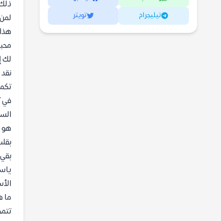
ذلك 
تيليجرام
تويتر
لمن 
هذا 
محبي
لك إ
نقد 
تكمن
في آ
السو
هو ن
بقلب
بقي 
ياس
الأس
ما ه
تتمح