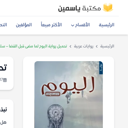
الرئيسية
الأقسام
الأكثر مبيعاً
المؤلفين
التص
الرئيسية
روايات عربية
تحميل رواية اليوم لما مضى قبل القضا – سل
تح
17
نبذة
هل ي