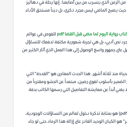
 الزمن الذي يتسرب من بين أصابعنا. إنها رحلة في دهاليز
 حيث يصبح الماضي ليس مجرد ذكرى، بل ديناً مستحق الأداء
اب رواية اليوم لما مضى قبل القضا pdf
للغوص في عوالم
 مجرد نص أدبي، بل هي تجربة شعورية مكثفة تدفعك للتساؤل
هل على جمهور واسع الوصول إلى هذا العمل الذي أثار الكثير من
اة منذ ثلاثة أشهر. هذا الحدث المفاجئ هو "القدحة" التي
 الضمير بأسلوب لغوي رصين، مبتعداً عن الحشو ومقترباً من
ا يغني أبداً عن معايشة التفاصيل التي رسمها الكاتب بدقة
من خلال تتبع مسار الشخصيات، نجد أن (تحميل رواية اليوم لما مضى قبل القضا pdf) هو بمثابة تذكرة دخول لعالم من التساؤلات الوجودية.
 هو الكيان الوحيد القادر على إزالة هذا الرماد حتى لو جاء