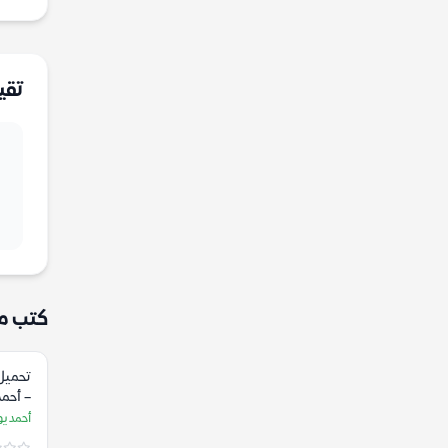
تقي
كتب م
تحميل 
– أحم
أحمد ي