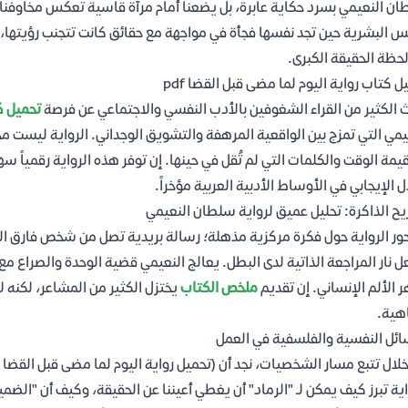
ن النعيمي بسرد حكاية عابرة، بل يضعنا أمام مرآة قاسية تعكس مخاوفنا من
س البشرية حين تجد نفسها فجأة في مواجهة مع حقائق كانت تتجنب رؤيتها،
حظة الحقيقة الكبرى.
ل كتاب رواية اليوم لما مضى قبل القضا pdf
 الكثير من القراء الشغوفين بالأدب النفسي والاجتماعي عن فرصة
تحميل كت
يمي التي تمزج بين الواقعية المرهفة والتشويق الوجداني. الرواية ليست
يمة الوقت والكلمات التي لم تُقل في حينها. إن توفر هذه الرواية رقمياً س
ل الإيجابي في الأوساط الأدبية العربية مؤخراً.
ح الذاكرة: تحليل عميق لرواية سلطان النعيمي
ور الرواية حول فكرة مركزية مذهلة؛ رسالة بريدية تصل من شخص فارق الحي
 نار المراجعة الذاتية لدى البطل. يعالج النعيمي قضية الوحدة والصراع مع
 الألم الإنساني. إن تقديم
ملخص الكتاب
يختزل الكثير من المشاعر، لكنه ل
هية.
ائل النفسية والفلسفية في العمل
اية تبرز كيف يمكن لـ "الرماد" أن يغطي أعيننا عن الحقيقة، وكيف أن "الضمير"