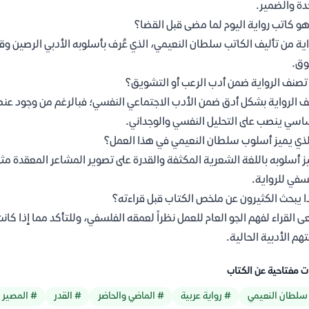
دة والضمير.
و كاتب رواية اليوم لما مضى قبل القضا؟
اية من تأليف الكاتب سلطان النعيمي، الذي عُرف بأسلوبه الأدبي الرصين
ق.
صنف الرواية ضمن أدب الرعب أو التشويق؟
 الرواية بشكل أدق ضمن الأدب الاجتماعي النفسي؛ فبالرغم من وجود عنصر 
اسي ينصب على التحليل النفسي والوجداني.
لذي يميز أسلوب سلطان النعيمي في هذا العمل؟
ز أسلوبه باللغة الشعرية المكثفة والقدرة على تصوير المشاعر المعقدة مثل
سفي للرواية.
ا يبحث الكثيرون عن ملخص الكتاب قبل قراءته؟
 القراء لفهم الجو العام للعمل نظراً لعمقه الفلسفي، وللتأكد مما إذا كا
تهم الأدبية الحالية.
ت مفتاحية عن الكتاب
سلطان النعيمي
# رواية عربية
# الماضي والحاضر
# القدر
# المصير