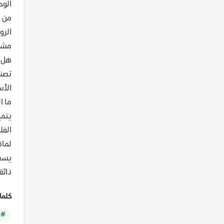
الوح
من ه
الرو
مشو
هل ت
تصنف
الأس
ما ا
يتمي
الفل
لماذ
يسعى
ذائق
كلما
# 