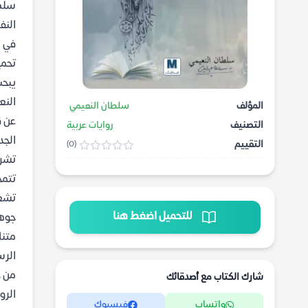
سلطا
النف
في ل
تحمي
يبحث
النع
المؤلف
سلطان النعيمي
عن ق
التصنيف
روايات عربية
الجد
التقييم
(0)
تشري
تتمح
تشعل
للتحميل اضغط هنا
جوهر
متنا
الرس
شارك الكتاب مع أصدقائك
الرو
واتساب
فيسبوك