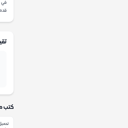
في ه
قدمنا
تقي
كتب م
تحميل 