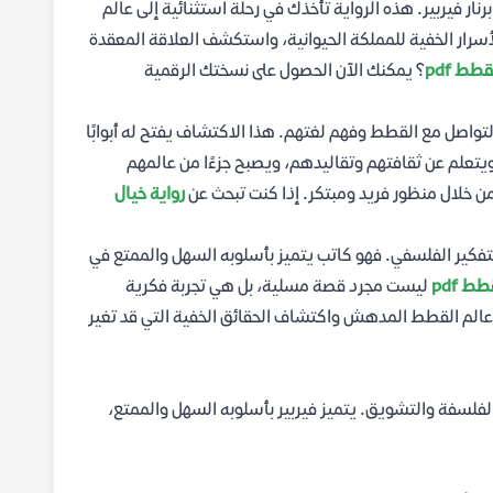
نار فيربير. هذه الرواية تأخذك في رحلة استثنائية إلى عالم
رار الخفية للمملكة الحيوانية، واستكشف العلاقة المعقدة
طط pdf
؟ يمكنك الآن الحصول على نسختك الرقمية
تواصل مع القطط وفهم لغتهم. هذا الاكتشاف يفتح له أبوابًا
ويتعلم عن ثقافتهم وتقاليدهم، ويصبح جزءًا من عالمهم
من خلال منظور فريد ومبتكر. إذا كنت تبحث عن
رواية خيال
التفكير الفلسفي. فهو كاتب يتميز بأسلوبه السهل والممتع في
ط pdf
ليست مجرد قصة مسلية، بل هي تجربة فكرية
عالم القطط المدهش واكتشاف الحقائق الخفية التي قد تغير
والفلسفة والتشويق. يتميز فيربير بأسلوبه السهل والممتع،