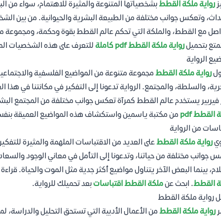
ز
رواية ملكة القطط
بشخصياتها المتنوعة والمثيرة للاهتمام، سواء من ال
داث، وتعكس جوانب مختلفة من الطبيعة البشرية والحيوانية. من بين الشخص
اصل مع القطط، والملكة التي تحكم عالم القطط بقوة وحكمة، ومجموعة م
تع بتحميل
رواية ملكة القطط pdf كاملة
للتعرف على هذه الشخصيات الم
يع الرواية
ول
رواية ملكة القطط
مجموعة متنوعة من المواضيع الفلسفية والاجتماعية، 
رية، والسلطة، والمجتمع. الرواية تدعونا إلى التفكير في مكانتنا في هذا ال
ر فيربير يستخدم عالم القطط كمرآة تعكس جوانب مختلفة من المجتمع الب
 القطط pdf
من مكتبة ياسمين واستكشاف هذه المواضيع العميقة بنف
اسات من الرواية
وي
رواية ملكة القطط
على العديد من الاقتباسات الملهمة والمثيرة للتفكي
س جوانب مختلفة من حياتنا، وتدعونا إلى التأمل في معاني الوجود والسعا
لام، بينما البعض الآخر يتناول مواضيع أكثر جدية مثل الموت والحياة. قر
ة القطط
. ابحث عن
ملكة القطط اقتباسات
بعد تحميلك للرواية.
ل رواية ملكة القطط
ر
رواية ملكة القطط
من الأعمال الأدبية التي تستحق التحليل والدراسة، لم