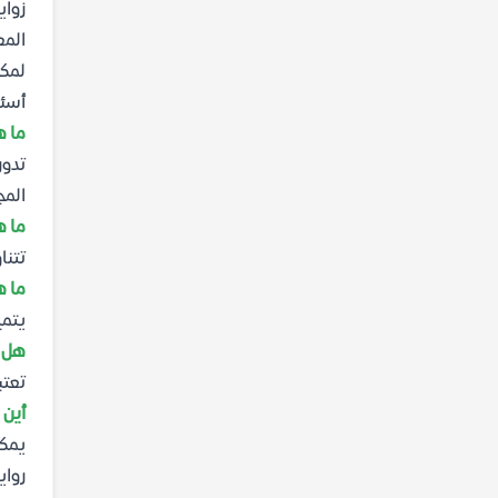
زواي
المع
لمكت
أسئل
ما ه
تدور
المج
ما ه
تتنا
ما ه
يتمي
هل ت
تعتب
أين 
يمكن
رواي