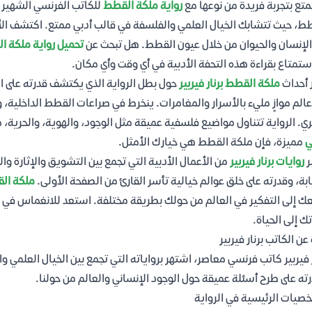
تع بتجربة فريدة من نوعها مع
رواية ملكة القطط
للكاتب الفرنسي الشهير بر
ط، حيث تتشابك الخيال العلمي والفلسفة في قالب أدبي ممتع. اكتشف الأس
الإنسان والحيوان من خلال عيون القطط. هل تبحث عن
تحميل رواية ملكة الق
ستمتاع بقراءة هذه التحفة الأدبية في أي وقت وأي مكان.
 أحداث
ملكة القطط برنار فيربير
حول بطل الرواية الذي يكتشف قدرته على ال
عالم موازٍ مليء بالأسرار والمغامرات. ينخرط في صراعات القطط الداخلية، 
ي. الرواية تتناول مواضيع فلسفية عميقة مثل الوجود، والهوية، والحرية، 
ي
مميزة، فإن ملكة القطط هي خيارك الأمثل.
ر
روايات برنار فيربير
من الأعمال الأدبية التي تجمع بين التشويق والإثارة و
ابة، وقدرته على خلق عوالم خيالية تأسر القارئ من الصفحة الأولى.
ملكة القط
ك إلى التفكير في العالم من حولك بطريقة مختلفة. استعد للانغماس في 
ك إلى الحياة.
 عن الكاتب برنار فيربير
ر فيربير كاتب فرنسي معاصر، اشتهر برواياته التي تجمع بين الخيال العلمي 
ته على طرح أسئلة عميقة حول الوجود الإنساني والعالم من حولنا.
صيات الرئيسية في الرواية