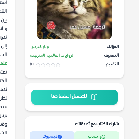
استم
القط
بين 
والا
تدور
إلى 
المؤلف
برنار فيربير
السر
التصنيف
الروايات العالمية المترجمة
علم
التقييم
(0)
تعتب
الكت
تدفع
للتحميل اضغط هنا
نظرت
نبذة
برنا
شارك الكتاب مع أصدقائك
وقدر
الشخ
واتساب
فيسبوك