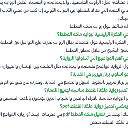
ا مختلفة، مثل: الزاوية الفلسفية، والاجتماعية، والنفسية. تحليل الرواية 
اني الخفية التي قد لا نلاحظها في القراءة الأولى. إذا كنت من محبي الأدب ا
بتك.
ة شائعة حول رواية ملكة القطط
ي الفكرة الرئيسية لرواية ملكة القطط؟
 الفكرة الرئيسية حول اكتشاف بطل الرواية قدرته على التواصل مع القطط،
تمع البشري من خلال منظور القطط.
ي أهم المواضيع التي تتناولها الرواية؟
ول الرواية مواضيع فلسفية واجتماعية مثل العلاقة بين الإنسان والحيوان، 
و أسلوب برنار فيربير في الكتابة؟
ز برنار فيربير بأسلوبه السهل والممتع في الكتابة، وقدرته على خلق عوالم خ
عتبر رواية ملكة القطط مناسبة لجميع الأعمار؟
ر الرواية مناسبة للقراء البالغين والشباب الذين يهتمون بالأدب الفلسفي و
يمكنني تحميل رواية ملكة القطط pdf؟
ك البحث عن
تحميل ملكة القطط pdf
في محركات البحث أو زيارة المواقع ال
ة ملكة القطط ملخص