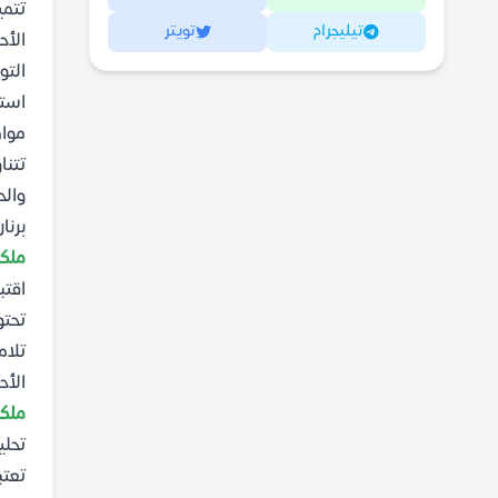
تتمي
تيليجرام
تويتر
الأح
التو
استم
مواض
تتنا
والح
برنا
ملكة
اقتب
تحت
تلام
الأح
ملك
تحلي
تعتب