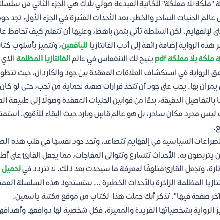
 عالم الجنيات الساحر والخطر. بعد الأحداث المثيرة في الجزء الأول، تجد 
لى لإلفهايم. لكن السلطة تأتي بثمن باهظ، وعليها أن تتعلم كيف تحافظ على 
ر هذه الرواية إضافة رائعة إلى أدب الفانتازيا
لليافعين
، وتتميز بأسلوب كتا
 ملكة بلا مملكة pdf
يتيح لك الانغماس في عالم
الفانتازيا المظلمة
الذي 
ق الرواية في استكشاف العلاقات المعقدة بين جود والكاردان، حيث تتط
 يمران بها. يجب على جود أن تتخذ قرارات صعبة لحماية من تحب، حتى لو كان 
ًا بالتفاصيل الدقيقة، بدءًا من قوانين الجنيات المعقدة وصولًا إلى طبيعة ا
 ليس مجرد مكان ساحر، بل هو عالم قاسٍ وبارد حيث البقاء للأقوى. استمت
ع.
لصراعات السياسية في إلفهايم تتصاعد، وتجد جود نفسها في قلب هذه الصرا
ن يتربصون به. الأحداث تتسارع وتتوالى المفاجآت، مما يجعل القارئ على 
ثارة، وتجعل القارئ متلهفًا لمعرفة ما سيحدث بعد ذلك. لا تتردد في
تحميل و
نتازيا المظلمة الزاخرة بالأحداث الخطيرة … ستستحوذ هذه السلسلة الممت
آخر صفحة فيها". تذكر أنك حملت هذا الكتاب من موقع مكتبة ياسمين.
ز الرواية بشخصياتها الفريدة والمميزة، فكل شخصية لها دوافعها وأهدافه