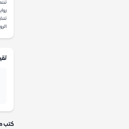
تنتمي الر
رواي
تتنا
الرواي
تقي
كتب م