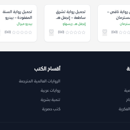
رواية ناقص –
تحميل رواية تشرق
تحميل رواية السنة
سترمان
ساطعة – إنجفل هـ.
المفقودة – بيدرو
ريسهاو
ميرال
ترمان
إنجفل هـ. ريسهاو
بيدرو ميرال
(0.0)
(0.0)
(0.0)
ة
أقسام الكتب
الروايات العالمية المترجمة
ية
روايات عربية
ام
تنمية بشرية
لفكرية
كتب حصرية