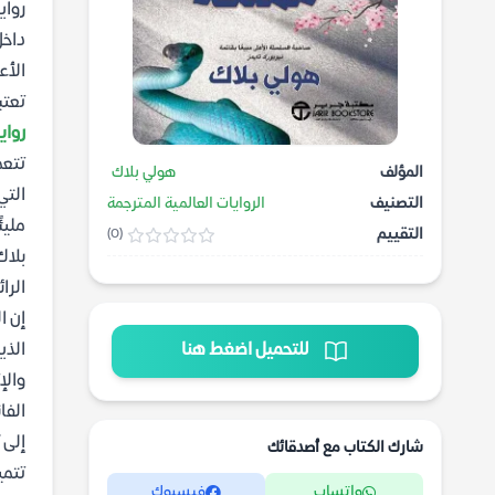
داخل
الأع
تعتب
رواية
تتعم
المؤلف
هولي بلاك
التي
التصنيف
الروايات العالمية المترجمة
مليئ
التقييم
(0)
بلاك
الرائ
إن ا
للتحميل اضغط هنا
الذي
والإ
الفا
إلى 
شارك الكتاب مع أصدقائك
تتمي
واتساب
فيسبوك