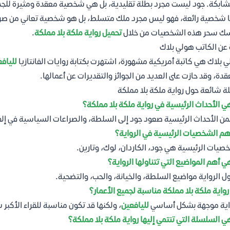
ابكة. جود ليست مجرد بطلة تقليدية، بل هي شخصية معقدة ومثيرة للجدل،
ا شخصية رائعة، فهو ليس مجرد ملك متسلط، بل هو شخصية تعاني من صراعا
سك سحر هذه الشخصيات من خلال
تحميل رواية ملكة بلا مملكة
.
 عن الكاتب هولي بلاك
 بلاك هي كاتبة أمريكية مشهورة، اشتهرت بكتابة روايات الفانتازيا
للياف
قدة، وقد حازت على العديد من الجوائز والتقديرات عن أعمالها.
ة شائعة حول رواية ملكة بلا مملكة
ي الأحداث الرئيسية في رواية ملكة بلا مملكة؟
ن الأحداث الرئيسية صعود جود إلى السلطة، والصراعات السياسية في إلفها
م الشخصيات الرئيسية في الرواية؟
صيات الرئيسية هي جود، الكاردان، لوك، وتارين.
ي أهم المواضيع التي تتناولها الرواية؟
ول الرواية مواضيع السلطة، والخيانة، والحب، والتضحية.
واية ملكة بلا مملكة مناسبة لجميع الأعمار؟
اية موجهة بشكل أساسي
لليافعين
، ولكنها قد تكون مناسبة للقراء الأكبر س
ي السلسلة التي تنتمي إليها رواية ملكة بلا مملكة؟