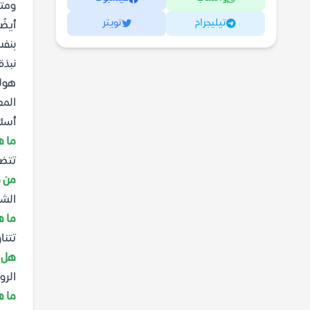
ومتش
تيليجرام
تويتر
أيضً
بنف
نبذة
هولي
المع
أسئل
ما ه
تتضم
من ه
الشخ
ما ه
تتنا
هل ر
الرو
ما ه