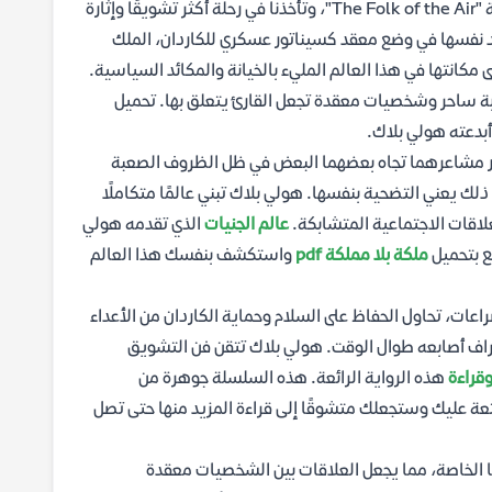
رواية "ملكة بلا مملكة" للكاتبة المبدعة هولي بلاك هي الجزء الثاني من سلسلة "The Folk of the Air"، وتأخذنا في رحلة أكثر تشويقًا وإثارة
جود نفسها في وضع معقد كسيناتور عسكري للكاردان، الملك
مكانتها في هذا العالم المليء بالخيانة والمكائد السياسية.
بة ساحر وشخصيات معقدة تجعل القارئ يتعلق بها. تحميل
أبدعته هولي بلاك.
ور مشاعرهما تجاه بعضهما البعض في ظل الظروف الصعبة
ذلك يعني التضحية بنفسها. هولي بلاك تبني عالمًا متكاملًا
لعلاقات الاجتماعية المتشابكة.
عالم الجنيات
الذي تقدمه هولي
ع بتحميل
ملكة بلا مملكة pdf
واستكشف بنفسك هذا العالم
عات، تحاول الحفاظ على السلام وحماية الكاردان من الأعداء
أطراف أصابعه طوال الوقت. هولي بلاك تتقن فن التشويق
قراءة
هذه الرواية الرائعة. هذه السلسلة جوهرة من
عة عليك وستجعلك متشوقًا إلى قراءة المزيد منها حتى تصل
ا الخاصة، مما يجعل العلاقات بين الشخصيات معقدة