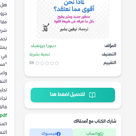
هل ف
جرون
مفاد
شريط
تحمي
المؤلف
ديبورا جرونفيلد
يمثل
التصنيف
تنمية بشرية
في ب
التقييم
(0)
"مسا
واست
التع
تحلي
للتحميل اضغط هنا
تجاد
فالق
pdf
شارك الكتاب مع أصدقائك
المن
التم
واتساب
فيسبوك