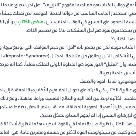
أعمق جوانب الكتاب هو معالجته لمفهوم "التزييف". هل نحن نتصنع عندما نلعب 
عني استحضار الجانب المناسب من ذواتنا لخدمة الموقف. نحن نمتلك جيشاً 
اسبة للصعود على المسرح في الوقت المناسب. إن
ملخص الكتاب
يبرز أن ا
ن يستخدمون نفوذهم لحل المشكلات بدلاً من تضخيم الذات.
هذا الكتاب؟
الكتاب موجه لكل من يشعر بأنه "أقل" من حجم المواقف التي يوضع فيها، ولل
مثالي ل
لية، وأن "تمثيل" الدور بقوة هو الخطوة الأولى لتملكه فعلياً. كما أنه مر
أسس علمية رصينة.
موضوعي: نقاط القوة والضعف
ى عبقرية الكتاب في قدرته على تحويل المفاهيم الأكاديمية المعقدة إلى نصا
حية. الكاتبة تربط بين لغة الجد والنتائج النفسية ببراعة مذهلة. ومع ذلك، 
طمس قليلاً أهمية العفوية المطلقة، مما قد يشعر البعض بضغط مستمر 
 للإرهاق النفسي إذا لم يُفهم السياق بشكل صحيح.
 هذا الكتاب نظرية جديدة تماما في القوة. ابتكرت هذه النظرية أستاذة في
 وكتبت عن سيكولوجية القوة لأكثر من خمسة وعشرين عاما، هي العالمة ديب