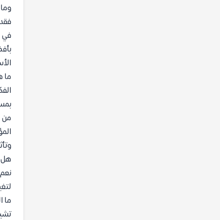
وماه
فقدا
في ا
بأفض
الأس
ما ه
الفك
بمسؤ
من ه
وتأث
هل ي
نعم،
لتغي
ما ا
تشير