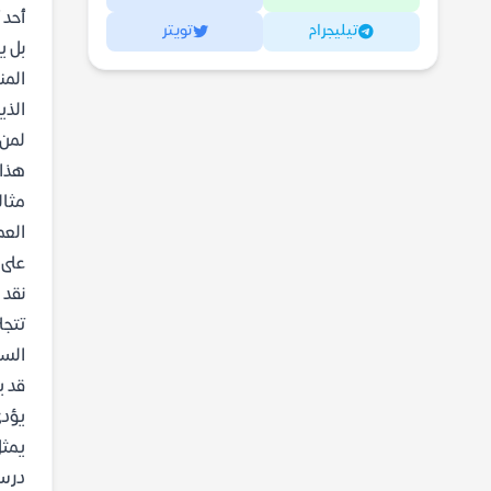
أحد 
تيليجرام
تويتر
بل ي
المن
الذي
لمن 
هذا 
العم
على 
نقد 
تتجل
السط
قد ي
يؤدي
يمثل
درست