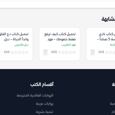
شابهة
 كتاب نادي
تحميل كتاب كيف ترفع
تحميل كتاب دع القلق
الخامسة 5 صباحاً –
ضغط خصومك – فهد
وابدأ الحياة – ديل
ارما
الطبيب
كارنيجى
رما
فهد الطبيب
ديل كارنيجى
(0.0)
(0.0)
(0.0)
ة
أقسام الكتب
الروايات العالمية المترجمة
ية
روايات عربية
ام
تنمية بشرية