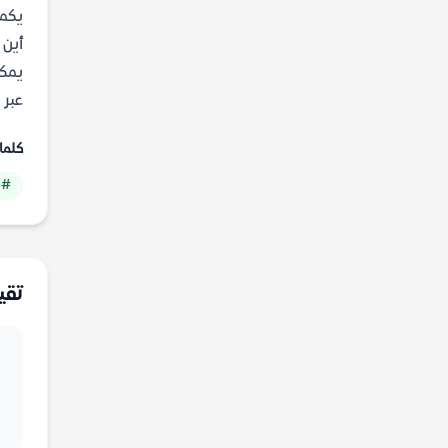
يكمن
أين 
عبر 
كلما
# 
تقي