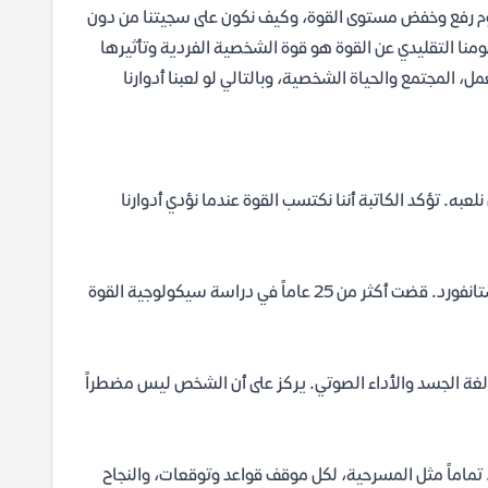
م رفع وخفض مستوى القوة، وكيف نكون على سجيتنا من دون
هومنا التقليدي عن القوة هو قوة الشخصية الفردية وتأثيرها
مل، المجتمع والحياة الشخصية، وبالتالي لو لعبنا أدوارنا
ه. تؤكد الكاتبة أننا نكتسب القوة عندما نؤدي أدوارنا
المؤلفة هي ديبورا جرونفيلد، وهي عالمة نفس اجتماعي وأستاذة في جامعة ستانفورد. قضت أكثر من 25 عاماً في دراسة سيكولوجية القوة
لغة الجسد والأداء الصوتي. يركز على أن الشخص ليس مضطراً
. تماماً مثل المسرحية، لكل موقف قواعد وتوقعات، والنجاح