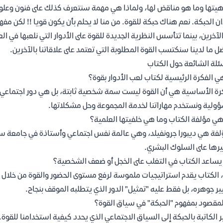
يتها وما هو مناقض لها، ولماذا هي مهمة سنتعرف كذلك على فنون وعلو
ن الحبكة. نعم هناك حبكة للقوة. من منا لا يحلم بأن يكون قويا !! لكن مف
لآخرين، بينما تتأسس النظرية الجديدة للقوة على الأدوار التي نلعبها في الع
ل ما لدينا سنكتسب القوة المطلوبة التي تعتمد على علاقاتنا بالآخرين.
ئلة الشائعة حول الكتاب
ي الفكرة الرئيسية لكتاب لعب الأدوار بقوة؟
رة الأساسية هي أن القوة ليست سمة شخصية ثابتة، بل هي دور اجتماعي نلعب
ولية ونستخدم مهاراتنا لخدمة المجموعة وحل مشكلاتها.
ي مؤلفة الكتاب وما هي خلفيتها العلمية؟
يرها على السلوك البشري.
ساعد الكتاب في التغلب على الخجل أو ضعف الشخصية؟
 الكتاب يقدم استراتيجيات ملموسة لرفع مستوى الحضور والقوة من خلال 
ير جوهره، بل فقط عليه "تمثيل" الدور الذي يتطلبه الموقف بنجاح.
لمقصود بمفهوم "الحبكة" في سياق القوة؟
 الكاتبة بالحبكة إلى السياق الاجتماعي الذي يحدد كيفية استخدامنا للقوة