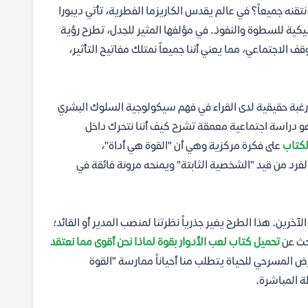
نه جميعاً؟ في عالم يقدس الكاريزما الفطرية، تأتي ديبورا
يكية للسطوة والنفوذ. في مؤلفها المثير للجدل، تطرح رؤية
 الاجتماعي، مما يعني أننا جميعاً نمتلك مفاتيح التأثير،
غبة حقيقية لدى القراء في فهم سيكولوجية السلوك البشري
هو دراسة اجتماعية معمقة تشرح كيف أننا نتحرك داخل
كتاب
على فكرة مركزية وهي أن "القوة هي أداة"،
الفرد من قيد "الشخصية الثابتة" ويمنحه مرونة فائقة في
لآخرين. هذا الطرح يغير جذرياً نظرتنا لمنصب المدير أو القائد؛
بحث عن
تحميل كتاب لعب الأدوار بقوة لماذا نحن أقوى مما نعتقد
ض المسرحي للحياة يتطلب منا أحياناً ممارسة "القوة
 المباشرة.