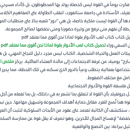
كرت يوماً في القوة ليس كخصلة يولد بها المحظوظون، بل كأداء مسرحي نتق
فيلد، الأستاذة في جامعة ستانفورد، لتقلب الطاولة على المفاهيم الكلاس
ها أن القوة ليست ملكية خاصة، بل هي "دور" نلعبه بناءً على متطلبات الموقف
ة أن نفهم متى نرفع من وتيرة حضورنا ومتى نخفضها لصالح المجموعة.
ل كتاب كتاب لعب الأدوار بقوة لماذا نحن أقوى مما نعتقد pdf
 السعي وراء
تحميل كتاب لعب الأدوار بقوة لماذا نحن أقوى مما نعتقد pdf
ر
يئات العمل والحياة الشخصية. الكتاب ليس مجرد دليل للنجاح المهني، بل 
رح" يومية، من غرفة الاجتماعات إلى مائدة العشاء العائلية. يركز
ملخص ال
خدامها بفعالية يتطلب وعياً بالدور الذي نسكنه في تلك اللحظة، مما يحرر 
امل مع مختلف الضغوط.
ل فلسفة القوة والأدوار الاجتماعية
ل جرونفيلد بأن القوة لا تتعلق بما تشعر به في داخلك، بل بما تفعله من أجل ا
وة هنا تُمنح للفرد مقابل حماية أهداف المجموعة وتسهيل مهامها. حين ت
، ستكتشف أن الكاتبة تعتمد على عقود من الأبحاث السلوكية لتثبت أن العر
خفضة" لإفساح المجال للآخرين، وهو تصرف لا يقل قوة عن ممارسة السلطة
ثيل ببراعة: بين التصنع والواقعية