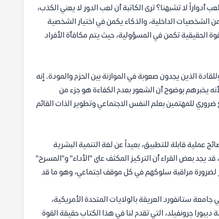
أدواراً لا تشبهنا؟ ترى الكاتبة أن لعب الدور لا يعني الكذب،
من الشخصيات الداخلية، والذكاء يكمن في اختيار الشخصية
لقوة الحقيقية تكمن في المسؤولية، حيث يتم مكافأة الأفراد
قادة الذين يجدون صعوبة في الموازنة بين الحزم والمودة. إنه
لأشخاص الذين يعانون من متلازمة المحتال (Imposter Syndrome)، لأنه يخبرهم بوضوح أن الشعور بعدم الكفاءة هو جزء من
جع ضروري للمهتمين بعلم النفس الاجتماعي وتطوير الذات القائم
ئح عملية قابلة للتطبيق، بعيداً عن لغة التنمية البشرية
قد يجد بعض القراء أن التركيز المكثف على "الأداء" و"المسرح"
لضرورة مراقبة سلوكهم في كل موقف اجتماعي، وهو ما قد
 جامعة ستانفورد العريقة بالولايات المتحدة الأمريكية،
ورا جرونفيلد، التي تقدم لنا في هذا الكتاب حقيقة القوة