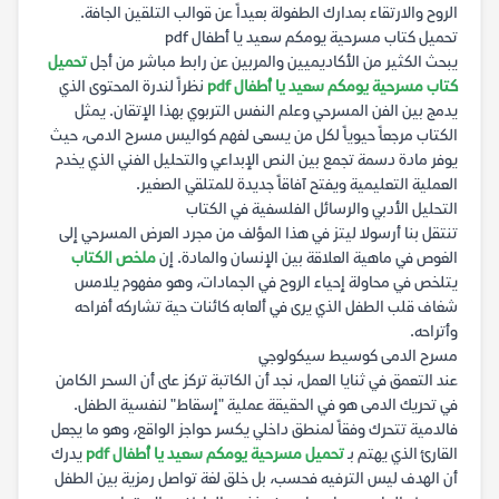
الروح والارتقاء بمدارك الطفولة بعيداً عن قوالب التلقين الجافة.
تحميل كتاب مسرحية يومكم سعيد يا أطفال pdf
يبحث الكثير من الأكاديميين والمربين عن رابط مباشر من أجل
تحميل
كتاب مسرحية يومكم سعيد يا أطفال pdf
نظراً لندرة المحتوى الذي
يدمج بين الفن المسرحي وعلم النفس التربوي بهذا الإتقان. يمثل
الكتاب مرجعاً حيوياً لكل من يسعى لفهم كواليس مسرح الدمى، حيث
يوفر مادة دسمة تجمع بين النص الإبداعي والتحليل الفني الذي يخدم
العملية التعليمية ويفتح آفاقاً جديدة للمتلقي الصغير.
التحليل الأدبي والرسائل الفلسفية في الكتاب
تنتقل بنا أرسولا ليتز في هذا المؤلف من مجرد العرض المسرحي إلى
الغوص في ماهية العلاقة بين الإنسان والمادة. إن
ملخص الكتاب
يتلخص في محاولة إحياء الروح في الجمادات، وهو مفهوم يلامس
شغاف قلب الطفل الذي يرى في ألعابه كائنات حية تشاركه أفراحه
وأتراحه.
مسرح الدمى كوسيط سيكولوجي
عند التعمق في ثنايا العمل، نجد أن الكاتبة تركز على أن السحر الكامن
في تحريك الدمى هو في الحقيقة عملية "إسقاط" لنفسية الطفل.
فالدمية تتحرك وفقاً لمنطق داخلي يكسر حواجز الواقع، وهو ما يجعل
القارئ الذي يهتم بـ
تحميل مسرحية يومكم سعيد يا أطفال pdf
يدرك
أن الهدف ليس الترفيه فحسب، بل خلق لغة تواصل رمزية بين الطفل