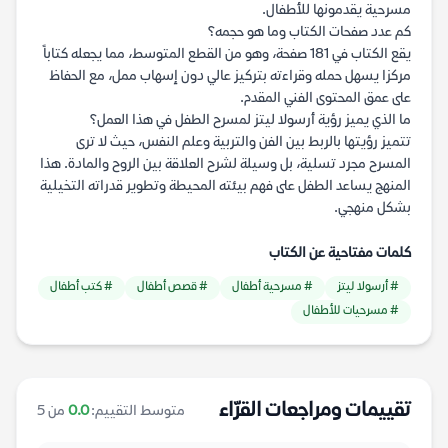
مسرحية يقدمونها للأطفال.
كم عدد صفحات الكتاب وما هو حجمه؟
يقع الكتاب في 181 صفحة، وهو من القطع المتوسط، مما يجعله كتاباً
مركزا يسهل حمله وقراءته بتركيز عالي دون إسهاب ممل، مع الحفاظ
على عمق المحتوى الفني المقدم.
ما الذي يميز رؤية أرسولا ليتز لمسرح الطفل في هذا العمل؟
تتميز رؤيتها بالربط بين الفن والتربية وعلم النفس، حيث لا ترى
المسرح مجرد تسلية، بل وسيلة لشرح العلاقة بين الروح والمادة. هذا
المنهج يساعد الطفل على فهم بيئته المحيطة وتطوير قدراته التخيلية
بشكل منهجي.
كلمات مفتاحية عن الكتاب
# أرسولا ليتز
# مسرحية أطفال
# قصص أطفال
# كتب أطفال
# مسرحيات للأطفال
تقييمات ومراجعات القرّاء
متوسط التقييم:
0.0
من 5