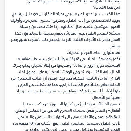
ومحيطه المادي، مما يساهم في نضجه العاطفي والاجتماعي.
لمن هذا الكتاب؟
هذا الكتاب ليس مجرد نص مسرحي يقرأه الصغار، بل هو دليل إرشادي
موجه للمتخصصين في أدب الطفل، ومخرجي المسرح المدرسي، وأولياء
الأمور المهتمين بتنمية خيال أطفالهم. إذا كنت تبحث عن وسيلة
مبتكرة لتعليم الطفل قيم التعايش وفهم طبيعة الأشياء، فإن هذا
العمل يقدم لك الأدوات الفنية اللازمة لتحقيق ذلك بأسلوب شيق وغير
مباشر.
نقد متوازن: نقاط القوة والتحديات
تكمن قوة هذا الكتاب في قدرة أرسولا ليتز على تبسيط المفاهيم
الفلسفية حول "الروح والمادة" وتقديمها في إطار تمثيلي جذاب يحرك
الخيال. لغة الكتاب رصينة وفي الوقت ذاته قادرة على الوصول لقلب
القارئ. أما من الناحية النقدية، فقد يجد البعض أن الجانب التنظيري في
البداية يطغى قليلاً على الجانب الدرامي، مما قد يتطلب من المربي
جهداً إضافياً لتبسيط هذه المفاهيم عند محاولة تطبيق المسرحية
عملياً مع الأطفال.
تسعى الكاتبة ارسولا ليتز في كتابها المعنون «يومكم سعيد يا
أطفال» والصادر ضمن سلسلة المسرح العالمي عن المجلس الوطني
للثقافة والفنون والآداب تسعى الى اظهار الجانب الفني والتعليمي
لأدب الطفل ومسرحه التعليمي الخاص. يقع الكتاب في 181 صفحة من
القطع المتوسط ويتناول مسرح الدمى الذي يشرح العلاقة بين