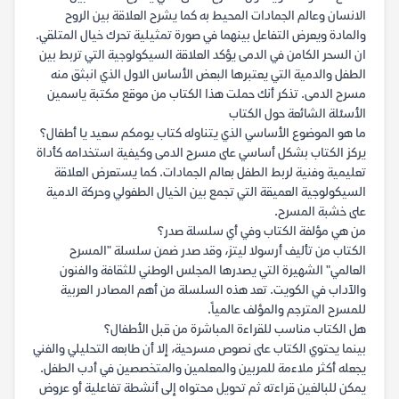
الانسان وعالم الجمادات المحيط به كما يشرح العلاقة بين الروح
والمادة ويعرض التفاعل بينهما في صورة تمثيلية تحرك خيال المتلقي.
ان السحر الكامن في الدمى يؤكد العلاقة السيكولوجية التي تربط بين
الطفل والدمية التي يعتبرها البعض الأساس الاول الذي انبثق منه
مسرح الدمى. تذكر أنك حملت هذا الكتاب من موقع مكتبة ياسمين
الأسئلة الشائعة حول الكتاب
ما هو الموضوع الأساسي الذي يتناوله كتاب يومكم سعيد يا أطفال؟
يركز الكتاب بشكل أساسي على مسرح الدمى وكيفية استخدامه كأداة
تعليمية وفنية لربط الطفل بعالم الجمادات. كما يستعرض العلاقة
السيكولوجية العميقة التي تجمع بين الخيال الطفولي وحركة الدمية
على خشبة المسرح.
من هي مؤلفة الكتاب وفي أي سلسلة صدر؟
الكتاب من تأليف أرسولا ليتز، وقد صدر ضمن سلسلة "المسرح
العالمي" الشهيرة التي يصدرها المجلس الوطني للثقافة والفنون
والآداب في الكويت. تعد هذه السلسلة من أهم المصادر العربية
للمسرح المترجم والمؤلف عالمياً.
هل الكتاب مناسب للقراءة المباشرة من قبل الأطفال؟
بينما يحتوي الكتاب على نصوص مسرحية، إلا أن طابعه التحليلي والفني
يجعله أكثر ملاءمة للمربين والمعلمين والمتخصصين في أدب الطفل.
يمكن للبالغين قراءته ثم تحويل محتواه إلى أنشطة تفاعلية أو عروض