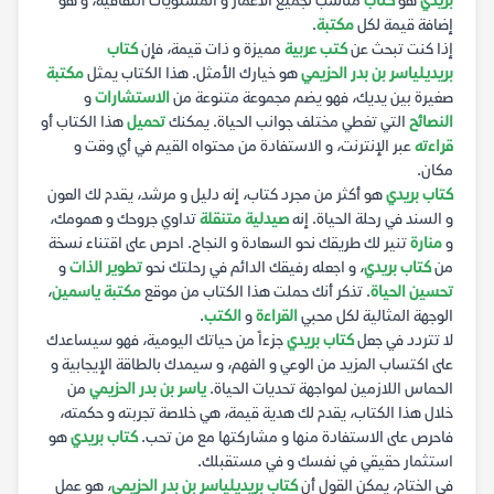
بريدي
هو
كتاب
مناسب لجميع الأعمار و المستويات الثقافية، و هو
إضافة قيمة لكل
مكتبة
.
إذا كنت تبحث عن
كتب عربية
مميزة و ذات قيمة، فإن
كتاب
بريدي
لياسر بن بدر الحزيمي
هو خيارك الأمثل. هذا الكتاب يمثل
مكتبة
صغيرة بين يديك، فهو يضم مجموعة متنوعة من
الاستشارات
و
النصائح
التي تغطي مختلف جوانب الحياة. يمكنك
تحميل
هذا الكتاب أو
قراءته
عبر الإنترنت، و الاستفادة من محتواه القيم في أي وقت و
مكان.
كتاب بريدي
هو أكثر من مجرد كتاب، إنه دليل و مرشد، يقدم لك العون
و السند في رحلة الحياة. إنه
صيدلية متنقلة
تداوي جروحك و همومك،
و
منارة
تنير لك طريقك نحو السعادة و النجاح. احرص على اقتناء نسخة
من
كتاب بريدي
، و اجعله رفيقك الدائم في رحلتك نحو
تطوير الذات
و
تحسين الحياة
. تذكر أنك حملت هذا الكتاب من موقع
مكتبة ياسمين
،
الوجهة المثالية لكل محبي
القراءة
و
الكتب
.
لا تتردد في جعل
كتاب بريدي
جزءاً من حياتك اليومية، فهو سيساعدك
على اكتساب المزيد من الوعي و الفهم، و سيمدك بالطاقة الإيجابية و
الحماس اللازمين لمواجهة تحديات الحياة.
ياسر بن بدر الحزيمي
من
خلال هذا الكتاب، يقدم لك هدية قيمة، هي خلاصة تجربته و حكمته،
فاحرص على الاستفادة منها و مشاركتها مع من تحب.
كتاب بريدي
هو
استثمار حقيقي في نفسك و في مستقبلك.
في الختام، يمكن القول أن
كتاب بريدي
لياسر بن بدر الحزيمي
، هو عمل