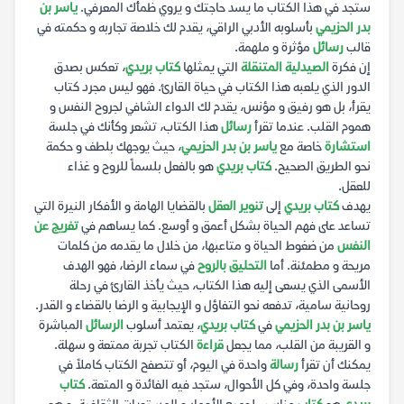
ستجد في هذا الكتاب ما يسد حاجتك و يروي ظمأك المعرفي.
ياسر بن
بدر الحزيمي
بأسلوبه الأدبي الراقي، يقدم لك خلاصة تجاربه و حكمته في
قالب
رسائل
مؤثرة و ملهمة.
إن فكرة
الصيدلية المتنقلة
التي يمثلها
كتاب بريدي
، تعكس بصدق
الدور الذي يلعبه هذا الكتاب في حياة القارئ. فهو ليس مجرد كتاب
يقرأ، بل هو رفيق و مؤنس، يقدم لك الدواء الشافي لجروح النفس و
هموم القلب. عندما تقرأ
رسائل
هذا الكتاب، تشعر وكأنك في جلسة
استشارة
خاصة مع
ياسر بن بدر الحزيمي
، حيث يوجهك بلطف و حكمة
نحو الطريق الصحيح.
كتاب بريدي
هو بالفعل بلسماً للروح و غذاء
للعقل.
يهدف
كتاب بريدي
إلى
تنوير العقل
بالقضايا الهامة و الأفكار النيرة التي
تساعد على فهم الحياة بشكل أعمق و أوسع. كما يساهم في
تفريج عن
النفس
من ضغوط الحياة و متاعبها، من خلال ما يقدمه من كلمات
مريحة و مطمئنة. أما
التحليق بالروح
في سماء الرضا، فهو الهدف
الأسمى الذي يسعى إليه هذا الكتاب، حيث يأخذ القارئ في رحلة
روحانية سامية، تدفعه نحو التفاؤل و الإيجابية و الرضا بالقضاء و القدر.
ياسر بن بدر الحزيمي
في
كتاب بريدي
، يعتمد أسلوب
الرسائل
المباشرة
و القريبة من القلب، مما يجعل
قراءة
الكتاب تجربة ممتعة و سهلة.
يمكنك أن تقرأ
رسالة
واحدة في اليوم، أو تتصفح الكتاب كاملاً في
جلسة واحدة، وفي كل الأحوال، ستجد فيه الفائدة و المتعة.
كتاب