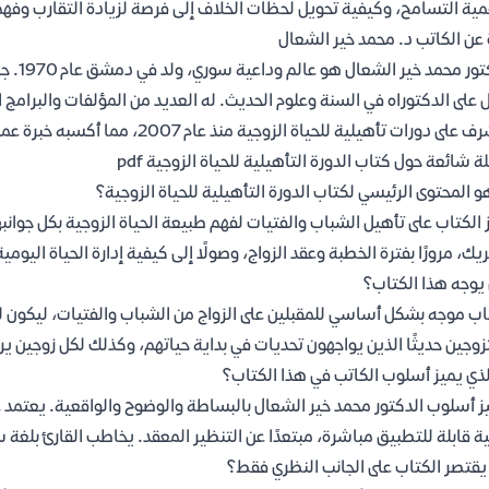
ية التسامح، وكيفية تحويل لحظات الخلاف إلى فرصة لزيادة التقارب وفهم ال
 عن الكاتب د. محمد خير الشعال
الدكتو
على الدكتوراه في السنة وعلوم الحديث. له العديد من المؤلفات والبرامج
ى دورات تأهيلية للحياة الزوجية منذ عام 2007، مما أكسبه خبرة عملية واسعة في هذا المجال.
ة شائعة حول كتاب الدورة التأهيلية للحياة الزوجية pdf
و المحتوى الرئيسي لكتاب الدورة التأهيلية للحياة الزوجية؟
 الكتاب على تأهيل الشباب والفتيات لفهم طبيعة الحياة الزوجية بكل جوانبها
يك، مرورًا بفترة الخطبة وعقد الزواج، وصولًا إلى كيفية إدارة الحياة اليو
يوجه هذا الكتاب؟
اب موجه بشكل أساسي للمقبلين على الزواج من الشباب والفتيات، ليكون لهم
زوجين حديثًا الذين يواجهون تحديات في بداية حياتهم، وكذلك لكل زوجين ير
لذي يميز أسلوب الكاتب في هذا الكتاب؟
ز أسلوب الدكتور محمد خير الشعال بالبساطة والوضوح والواقعية. يعتمد عل
ة قابلة للتطبيق مباشرة، مبتعدًا عن التنظير المعقد. يخاطب القارئ بلغة
قتصر الكتاب على الجانب النظري فقط؟