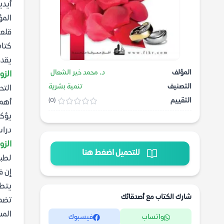
أيدي
المؤ
قلعة
كتاب الد
يقدم
المؤلف
د. محمد خير الشعال
الزو
التصنيف
تنمية بشرية
التح
التقييم
(0)
أهمي
يؤكد
دراس
الزو
للتحميل اضغط هنا
لطبي
إن ف
يتطل
شارك الكتاب مع أصدقائك
تضمن
المس
واتساب
فيسبوك