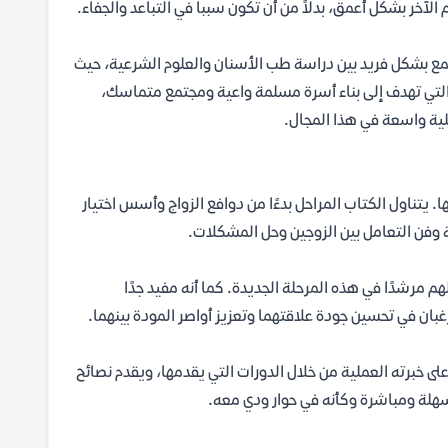
آخر بشكل أعمق، بدلاً من أن تكون سبباً في التباعد والجفاء.
ر محمد خير الشعال هو عالم وداعية سوري، ولد في دمشق عام 1970. جمع بشكل فريد بين دراسة طب الأسنان والعلوم الشرعية، حيث
 التي تهدف إلى بناء أسرة مسلمة واعية ومجتمع متماسك،
. يتناول الكتاب المراحل بدءًا من دوافع الزواج وأسس اختيار
مية وفن التعامل بين الزوجين وحل المشكلات.
 مرشدًا في هذه المرحلة الجديدة. كما أنه مفيد جدًا
غبان في تحسين جودة علاقتهما وتعزيز أواصر المودة بينهما.
ى خبرته العملية من خلال الدورات التي يقدمها، ويقدم نصائح
 سهلة ومباشرة وكأنه في حوار ودي معه.