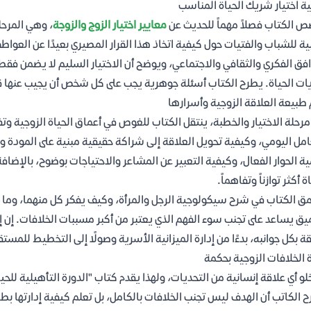
ة اختيار شريك الحياة المناسب
 الكتاب فصلاً مهماً للحديث عن
معايير اختيار الزوج والزوجة
، وهي المرحلة
ة للشباب والفتيات حول كيفية اتخاذ هذا القرار المصيري بعيدًا عن العو
افق الفكري والثقافي والاجتماعي، ويوضح أن الاختيار السليم لا يضمن فقط
ات الحياة. يطرح الكتاب أسئلة جوهرية يجب على كل شخص أن يجيب عنها قب
طبيعة العلاقة الزوجية وأسرارها
مرحلة الاختيار والخطبة، ينتقل الكتاب للغوص في أعماق الحياة الزوجية وت
امل اليومي، وكيفية تحويل العلاقة إلى شراكة حقيقية مبنية على المودة و
ة الحوار الفعال، وكيفية التعبير عن المشاعر والاحتياجات بوضوح، بالإضا
ة أكثر توازناً وتفاهماً.
ق الكتاب في شرح سيكولوجية الرجل والمرأة، وكيف يفكر كل منهما، وما ه
يق يساعد على تجنب سوء الفهم الذي يعتبر من أكبر مسببات الخلافات. إن 
ة بكل جوانبه، بدءًا من إدارة الميزانية الأسرية وصولًا إلى التخطيط للمس
ة الخلافات الزوجية بحكمة
خلو أي علاقة إنسانية من التحديات، ولهذا يقدم كتاب "الدورة التأهيلية للحي
 الكاتب أن الهدف ليس تجنب الخلافات بالكامل، بل تعلم كيفية إدارتها بطر