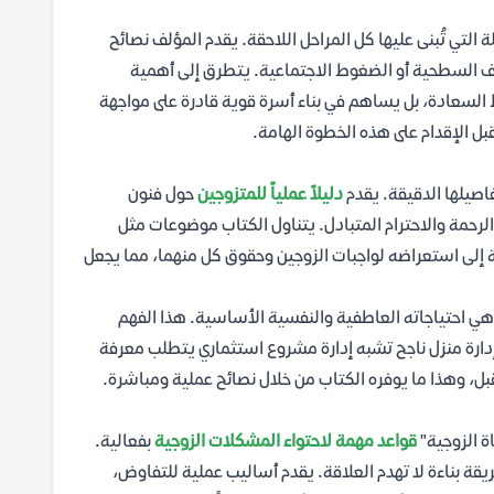
 التي تُبنى عليها كل المراحل اللاحقة. يقدم المؤلف نصائح
اطف السطحية أو الضغوط الاجتماعية. يتطرق إلى أهمية
 السعادة، بل يساهم في بناء أسرة قوية قادرة على مواجهة
ل الإقدام على هذه الخطوة الهامة.
فاصيلها الدقيقة. يقدم
دليلاً عملياً للمتزوجين
حول فنون
الرحمة والاحترام المتبادل. يتناول الكتاب موضوعات مثل
فة إلى استعراضه لواجبات الزوجين وحقوق كل منهما، مما يجعل
ي احتياجاته العاطفية والنفسية الأساسية. هذا الفهم
إدارة منزل ناجح تشبه إدارة مشروع استثماري يتطلب معرفة
تقبل، وهذا ما يوفره الكتاب من خلال نصائح عملية ومباشرة.
اة الزوجية"
قواعد مهمة لاحتواء المشكلات الزوجية
بفعالية.
يقة بناءة لا تهدم العلاقة. يقدم أساليب عملية للتفاوض،