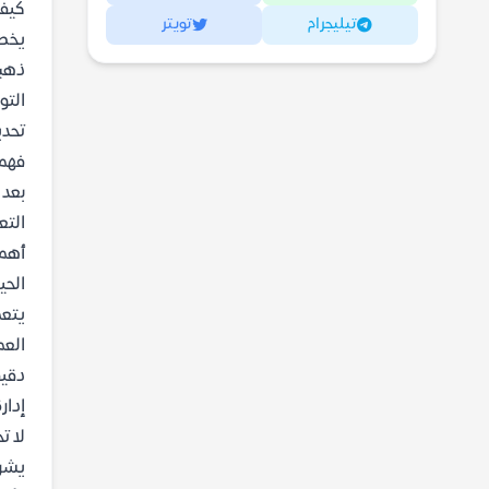
كيفي
تيليجرام
تويتر
يخصص
ذهبي
التو
تحدي
فهم 
بعد 
التع
أهمي
الحيا
يتعم
العم
دقيق
إدار
لا ت
يشرح