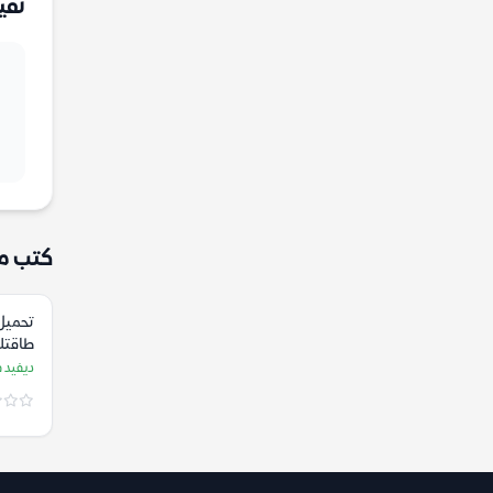
تقي
كتب م
تحميل
طاقتك
الأوقا
ديفيد 
ديفيد