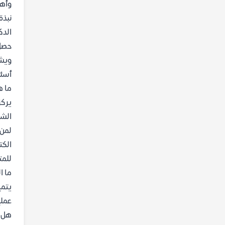
وأهم
نبذة
حصل 
ويشرف عل
أسئل
ما ه
يركز
الشر
لمن 
الكت
للمت
ما ا
يتمي
عملي
هل ي