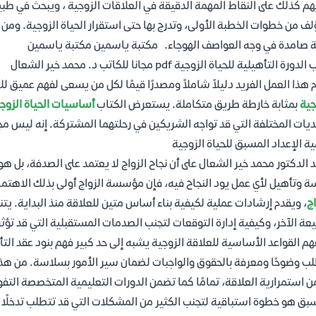
هم كذلك على النقاط المهمة الدقيقة في العلاقات الزوجية ، ويبحث في طب
لف من خطوات الخطبة الأولى، وتدرج بها حتى استقرار الحياة الزوجية. ومن خ
 صامدة في وجه العواصف الهوجاء. مكتبة ياسمين مكتبة ياسمين
ورة التأهيلية للحياة الزوجية pdf مجانا للكاتب د. محمد خير الشعال
 هذا العمل الفريد دليلاً شاملاً ومصدرًا قيمًا لكل من يسعى لفهم عميق ل
جية
بمثابة خارطة طريق متكاملة. يستعرض الكتاب
أساسيات الحياة الزوجي
ديات المختلفة التي قد تواجه الشريكين في رحلتهما المشتركة. إنه ليس 
ة الإعداد المسبق للحياة الزوجية
 الدكتور محمد خير الشعال على أن نجاح الزواج لا يعتمد على الصدفة، بل ه
ة وتأهيل لأي عمل يود النجاح فيه، فإن مؤسسة الزواج أولى بذلك الاهتم
اج
، ويقدم إرشادات عملية لكيفية بناء أساس متين للعلاقة منذ البداية. 
عة الآخر، وكيفية إدارة التوقعات لتجنب الصدمات المستقبلية التي قد تؤثر 
هم القواعد الأساسية للعلاقة الزوجية يشبه إلى حد كبير فهم بنود عقد التأم
ب وضوحًا ومعرفة بالحقوق والواجبات لضمان سير الأمور بسلاسة. من هذ
 استمرارية العلاقة، تمامًا كما تضمن الدورات التعليمية المتخصصة التفوق
بق هو خطوة استباقية لتجنب الكثير من المشكلات التي قد تتطلب تدخلًا ع