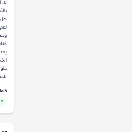
لا، 
بالأ
هل ي
نعم،
ويعا
كتاب
يعد 
الكت
حلول
للحياة الزوج
كلما
# 