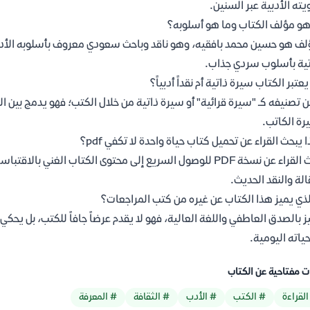
ته الأدبية عبر السنين.
و مؤلف الكتاب وما هو أسلوبه؟
لف هو حسين محمد بافقيه، وهو ناقد وباحث سعودي معروف بأسلوبه الأدبي 
تية بأسلوب سردي جذاب.
عتبر الكتاب سيرة ذاتية أم نقداً أدبياً؟
 تصنيفه كـ "سيرة قرائية" أو سيرة ذاتية من خلال الكتب؛ فهو يدمج بين الت
ة الكاتب.
ا يبحث القراء عن تحميل كتاب حياة واحدة لا تكفي pdf؟
يبحث القراء عن نسخة PDF للوصول السريع إلى محتوى الكتاب الغن
الة والنقد الحديث.
لذي يميز هذا الكتاب عن غيره من كتب المراجعات؟
ز بالصدق العاطفي واللغة العالية، فهو لا يقدم عرضاً جافاً للكتب، بل يح
ياته اليومية.
ت مفتاحية عن الكتاب
القراءة
# الكتب
# الأدب
# الثقافة
# المعرفة