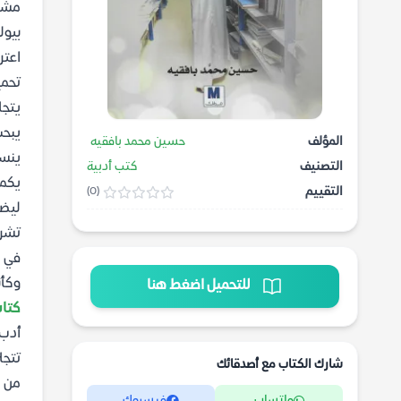
مشاع
بيول
اعتر
تحمي
يتجا
يبحث
المؤلف
حسين محمد بافقيه
ينسج
التصنيف
كتب أدبية
يكمن
التقييم
(0)
ليضي
تشري
في ه
وكأن
للتحميل اضغط هنا
كتاب 
أدب 
تتجل
شارك الكتاب مع أصدقائك
من ا
واتساب
فيسبوك