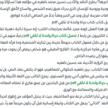
رها؟ يطرح الناقد والأديب حسين محمد بافقيه في مؤلفه هذا تساؤلاً وجود
وجية وروحية للإنسان الذي يدرك ضيق زمنه الشخصي واتساع الأفق الإنساني
افات صريحة لرجل وجد في الحبر وطناً بدلاً من المنافي الباردة للواقع.
ل كتاب كتاب حياة واحدة لا تكفي pdf
وز هذا العمل كونه مجرد قائمة بمراجعات الكتب؛ إنه سيرة ذاتية ذهنية تتقا
 الكثيرون عن رابط لـ
تحميل كتاب حياة واحدة لا تكفي pdf
رغبةً منهم في ت
 من خلال فصول الكتاب خيوطاً متينة بين تجاربه الشخصية وما قرأه للعق
 في فكرة مركزية واحدة: القارئ الحقيقي هو شخص يرفض أن يموت مرة واح
فها إلى رصيده الخاص.
ح الرؤية الأدبية عند حسين بافقيه
ذا الكتاب، يبرز بافقيه كحكواتي للمفاهيم، فهو لا يكتفي بنقد النص، بل 
ه يجلس في صالون أدبي رفيع المستوى. يمزج الكاتب بين اللغة الأنيقة والت
حياة واحدة لا تكفي pdf
من قبل الباحثين عن عمق فكري لا تملكه المقالات 
الاعتراف والمصالحة مع الورق
ى في ثنايا الكتاب نزعة نحو المكاشفة، حيث لا يخجل المؤلف من إظهار انحيا
لنقد "الذاتي" يجعل من الكتاب وثيقة إنسانية قبل أن يكون مرجعاً نقدياً، 