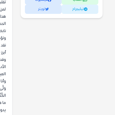
تقلب
تيليجرام
تويتر
لمن 
هذا 
الحد
نابض
وتؤط
نقد 
أبرز
وقدر
الأد
العي
وأنا 
وَلَّى
الكُ
ما ه
يدور