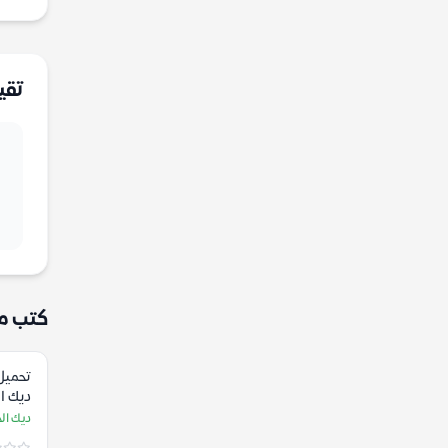
تقي
كتب م
تحميل 
ديك ا
ديك ال