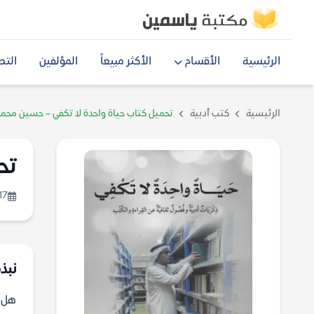
الرئيسية
الأقسام
الأكثر مبيعاً
المؤلفين
التص
الرئيسية
كتب أدبية
تحميل كتاب حياة واحدة لا تكفي – حسين محمد
تح
17
نبذة
هل ي