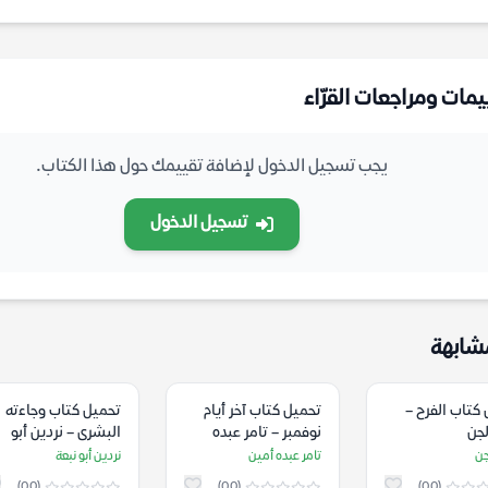
يمات ومراجعات القرّاء
يجب تسجيل الدخول لإضافة تقييمك حول هذا الكتاب.
تسجيل الدخول
شابهة
كتاب الفرح –
تحميل كتاب آخر أيام
تحميل كتاب وجاءته
لجن
نوفمبر – تامر عبده
البشرى – نردين أبو
أمين
نبعة
جن
تامر عبده أمين
نردين أبو نبعة
(0.0)
(0.0)
(0.0)