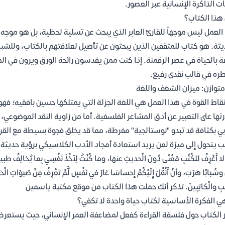
ات الذاكرة الإنسانية عبر العصور.
هذا الكتاب؟
العمل ليس موجهاً للقارئ العابر الذي يبحث عن تسلية لحظية، بل هو موجه
يثة. هو كتاب للمثقفين الذين يبحثون عن تأصيل لعلاقتهم بالكتاب، وللش
ة بالحياة في عصر الرقمنة. إذا كنت ممن يقدسون رائحة الورق ويرون في 
ره في قالب نقدى رفيع.
متوازن: ميزان الشغف واللغة
 نقاط القوة في هذا العمل هي اللغة الجزلة التي يمتلكها حسين بافقيه؛ فهو
تها على التعبير عن أدق المشاعر الفلسفية. أما من زاوية النقد الموضوعي،
بي بكثافة قد تبدو "نوستالجية" مفرطة، مما قد يخلق فجوة بسيطة مع القرا
ب يتحول إلى ميزة لمن يريد استعادة أمجاد الأدب الكلاسيكي برؤية حديثة.
لا أَعْرِفُ للكُتُبِ مَعْنًى دُونَ الْحديثِ عنها، وما كُنْتُ لِآخُذَ نَفْسِي بِما يُخالِفُ 
 وشَبَابًا هَرَبَ، وأنْ أَنْقُلَ إِلَيْكُمْ إحساسًا غارَ في نَفْسٍ لَّمْ تَعْرِفْ مِنْ صَبَوَاتِ ا
تُبِ والْكاتِبِينَ. تذكر أنك حملت هذا الكتاب من موقع مكتبة ياسمين
ي الفكرة الأساسية لكتاب حياة واحدة لا تكفي؟
 الكتاب حول فلسفة القراءة كفعل لمضاعفة العمر الإنساني، حيث يستع