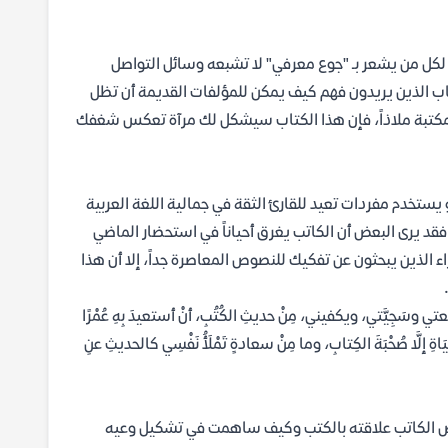
 لكل من يشعر بـ "جوع معرفي" لا تشبعه وسائل التواصل
باب الذين يريدون فهم كيف يمكن للمؤلفات القديمة أن تظل
المكتبة ملاذاً، فإن هذا الكتاب سيشكل لك مرآة تعكس شغفك
 يستخدم مفردات تعيد للقارئ الثقة في جمالية اللغة العربية
 فقد يرى البعض أن الكاتب يغرق أحياناً في استحضار الماضي
ء الذين يبحثون عن تفكيك للنصوص المعاصرة جداً، إلا أن هذا
طبيعتي وسَجِيَّتي، ويكفيني، مِنْ حديثِ الكُتُبِ، أنْ أستعيدَ بِهِ عُمْرًا
لْحَيَاةِ إلَّا صُحْبَةَ الكِتابِ، وما مِنْ سعادةٍ تَمْلَأُ نَفْسِي كالحديثِ عنِ
رض الكاتب علاقته بالكتب وكيف ساهمت في تشكيل وعيه