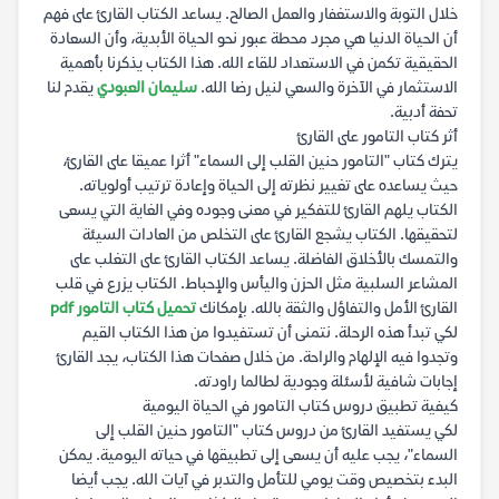
خلال التوبة والاستغفار والعمل الصالح. يساعد الكتاب القارئ على فهم
أن الحياة الدنيا هي مجرد محطة عبور نحو الحياة الأبدية، وأن السعادة
الحقيقية تكمن في الاستعداد للقاء الله. هذا الكتاب يذكرنا بأهمية
الاستثمار في الآخرة والسعي لنيل رضا الله.
سليمان العبودي
يقدم لنا
تحفة أدبية.
أثر كتاب التامور على القارئ
يترك كتاب "التامور حنين القلب إلى السماء" أثرا عميقا على القارئ،
حيث يساعده على تغيير نظرته إلى الحياة وإعادة ترتيب أولوياته.
الكتاب يلهم القارئ للتفكير في معنى وجوده وفي الغاية التي يسعى
لتحقيقها. الكتاب يشجع القارئ على التخلص من العادات السيئة
والتمسك بالأخلاق الفاضلة. يساعد الكتاب القارئ على التغلب على
المشاعر السلبية مثل الحزن واليأس والإحباط. الكتاب يزرع في قلب
القارئ الأمل والتفاؤل والثقة بالله. بإمكانك
تحميل كتاب التامور pdf
لكي تبدأ هذه الرحلة. نتمنى أن تستفيدوا من هذا الكتاب القيم
وتجدوا فيه الإلهام والراحة. من خلال صفحات هذا الكتاب، يجد القارئ
إجابات شافية لأسئلة وجودية لطالما راودته.
كيفية تطبيق دروس كتاب التامور في الحياة اليومية
لكي يستفيد القارئ من دروس كتاب "التامور حنين القلب إلى
السماء"، يجب عليه أن يسعى إلى تطبيقها في حياته اليومية. يمكن
البدء بتخصيص وقت يومي للتأمل والتدبر في آيات الله. يجب أيضا