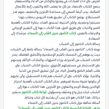
الحرص على أداء العبادات في وقتها والإكثار من الدعاء والاستغفار.
ينصح الكتاب بالابتعاد عن كل ما يغضب الله والتقرب إليه بالأعمال
الصالحة. يجب أيضا السعي إلى مساعدة الآخرين والتخفيف عنهم قدر
المستطاع. يوضح الكتاب أن تطبيق هذه الدروس يتطلب جهدا
مستمرا وتضحية، ولكن النتيجة تستحق العناء. يذكرنا الكتاب بأهمية
الصبر والثبات على طريق الحق. هذا الكتاب دعوة إلى التغيير الإيجابي
والارتقاء بالنفس.
كتاب التامور حنين القلب إلى السماء
، مرشدك إلى
السعادة.
رسالة كتاب التامور إلى الشباب
يوجه كتاب "التامور حنين القلب إلى السماء" رسالة خاصة إلى الشباب،
حيث يدعوهم إلى التمسك بالقيم الإسلامية والأخلاق الفاضلة. يحذر
الكتاب الشباب من الانجراف وراء الشهوات والملذات الزائلة، ويحثهم
على الاستثمار في مستقبلهم الأخروي. يشجع الكتاب الشباب على
طلب العلم النافع والعمل الجاد من أجل تحقيق النجاح في الدنيا
والآخرة. يؤكد الكتاب على أن الشباب هم قادة المستقبل، وأن عليهم
أن يكونوا قدوة حسنة لغيرهم. يذكر الكتاب الشباب بأهمية احترام
الوالدين وصلة الرحم والتعاون مع الآخرين. هذا الكتاب دعوة إلى
الشباب لبناء جيل واع ومثقف ومسؤول.
قراءة كتاب التامور
ستغير
حياتك. هذا الكتاب هو كنز يجب أن يقتنيه كل شاب وشابة.
أسئلة شائعة حول كتاب التامور حنين القلب إلى السماء
ما هي الفكرة الرئيسية لكتاب التامور حنين القلب إلى السماء؟