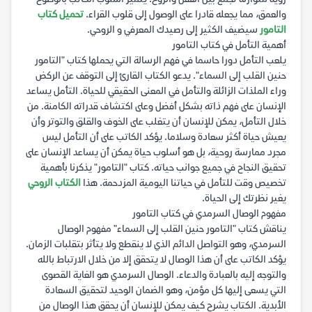
والعمق، مما يجعله قادرا على الوصول إلى قلوب القراء.
تحميل كتاب
التامور
سيضيف الكثير إلى رصيدك المعرفي و الروحي.
أهمية التأمل في كتاب التامور
يلعب التأمل دورا حاسما في فهم الرسالة التي يحملها كتاب "التامور
حنين القلب إلى السماء". يدعو الكتاب القارئ إلى التوقف عن الركض
وراء الملذات الزائلة والتأمل في المعنى الحقيقي للحياة. التأمل يساعد
الإنسان على فهم ذاته بشكل أفضل وعلى اكتشاف قدراته الكامنة. من
خلال التأمل، يمكن للإنسان أن يتغلب على الخوف والقلق والتوتر وأن
يعيش حياة أكثر سعادة وسلاما. يؤكد الكاتب على أن التأمل ليس
مجرد ممارسة روحية، بل هو أسلوب حياة يمكن أن يساعد الإنسان على
تحقيق النجاح في جميع جوانب حياته. كتاب "التامور" يذكرنا بأهمية
تخصيص وقت للتأمل في حياتنا اليومية المزدحمة. هذا
الكتاب الروحي
يغير نظرتك إلى الحياة.
مفهوم الوصال السرمدي في كتاب التامور
يناقش كتاب "التامور حنين القلب إلى السماء" مفهوم الوصال
السرمدي، وهو التواصل الدائم الذي لا ينقطع ولا يتأثر بتقلبات الزمان.
يؤكد الكاتب على أن هذا الوصال لا يتحقق إلا من خلال الارتباط بالله
والتوجه إليه بالعبادة والدعاء. الوصال السرمدي هو الغاية القصوى
التي يسعى إليها كل مؤمن، وهو الضمان الوحيد لتحقيق السعادة
الأبدية. الكتاب يشرح كيف يمكن للإنسان أن يحقق هذا الوصال من