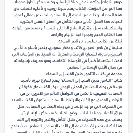
جوهر التواصل وأهميته في حياة الإنسان، وكيف يمكن تجاوز صعوبات
هذا التواصل المؤقت. الكتاب يقدم حلولا روحية و تأملية للتغلب على
هذه التحديات و ذلك عبر التوجه إلى السماء و البحث عن معاني أعمق
للحياة. هذا العمل الأدبي دعوة للتأمل في أعماق النفس البشرية
واستكشاف سبل تحقيق السلام الداخلي. نتمنى أن تستمتعوا بقراءة
هذا الكتاب القيم وتجدوا فيه الإلهام والراحة.
نبذة عن الكاتب سليمان بن ناصر العبودي
سليمان بن ناصر العبودي كاتب ومفكر سعودي، يتميز بأسلوبه الأدبي
العميق وتناوله للقضايا الروحية والفكرية. له العديد من المؤلفات التي
لاقت استحساناً كبيراً في الأوساط الثقافية، وهو معروف بإسهاماته
في مجال الأدب الإسلامي المعاصر.
مقدمة في كتاب التامور حنين القلب إلى السماء
كتاب "التامور حنين القلب إلى السماء" يقدم للقارئ تجربة تأملية
فريدة في رحلة البحث عن المعنى الروحي. يركز الكتاب على فكرة أن
السعادة الحقيقية لا تكمن في التواصل الدائم مع الآخرين، بل في
التواصل العميق مع الذات والارتباط بالسماء. يستعرض الكتاب العديد
من التحديات التي تواجه الإنسان في رحلة البحث عن السعادة، مثل
فراق الأحباب وفناء اللذات. يوضح الكتاب كيف يمكن للإنسان أن
يتغلب على هذه التحديات من خلال التأمل والتدبر والتوجه إلى الله.
هذا الكتاب يعتبر إضافة قيمة إلى الأدب الإسلامي المعاصر، حيث يقدم
رؤية متوازنة تجمع بين العقل والروح. يتميز أسلوب الكاتب بالوضوح