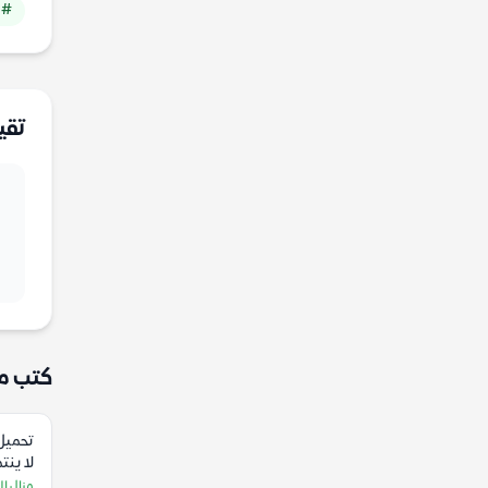
# 
تقي
كتب م
تحميل 
لا ينت
منال ال