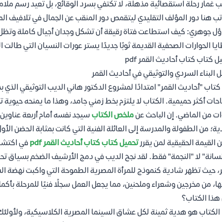
ب غمار رحلة استقصائية مذهلة، لا تكتفي بسرد الوقائع، بل تعيد رسم ملام
تب هنا دور المؤلف التقليدي ليتقمص دور المنقب عن الجمال في تلافيف المج
ل جوهري: كيف استطاعت فتاة رقيقة أن تشكل وجدان أجيال كاملة وتظل حا
ا الحوارات الصحفية القديمة ثوبًا جديدًا يستر عورات النسيان التي طالت 
ل كتاب كتاب أحاديث القمر pdf
ل البناء السردي والتوثيقي في أحاديث القمر
كتاب "أحاديث القمر" امتدادًا لمشروع الدكتور هاني الديب التوثيقي الذي ب
ات أكثر حميمية. الكتاب لا يلتزم بخط زمني جامد، وهذا ما يمنحه حيوية
ت من الماضي. إن الباحث عن
ملخص الكتاب
سيجد نفسه أمام أربعة عناوين 
ة؛ من الطفولة والمدرسة إلى العائلة الفنية التي كانت بمثابة الحضن الأو
 القيمة الحقيقية لمن يقرر
تحميل كتاب كتاب أحاديث القمر pdf
في اكتشاف
نسانة" لا "النجمة" فقط. لقد نجح الديب في دمج الأرشيف الضخم بسياق تحل
 حيث تظهر شادية كنموذج للمرأة المصرية الطموحة التي واكبت نهضة السين
ها، من مخرجين وشعراء وملحنين، مما يجعل العمل سجلًا فنيًا للمرحلة بأك
هذا الكتاب؟
الكتاب هو هدية ثمينة لكل عشاق السينما المصرية الكلاسيكية، ولأولئك ال