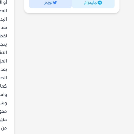
تيليجرام
تويتر
أو ا
العم
البد
نقد 
نقطة
يتجا
التش
المز
بعد 
الصح
كما 
واست
وشعر
معهم
منها
من خ