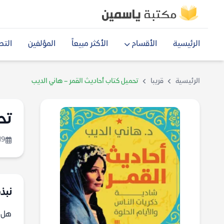
الرئيسية
الأقسام
الأكثر مبيعاً
المؤلفين
التص
الرئيسية
قريبا
تحميل كتاب أحاديث القمر – هاني الديب
تح
19
نبذة
هل ي