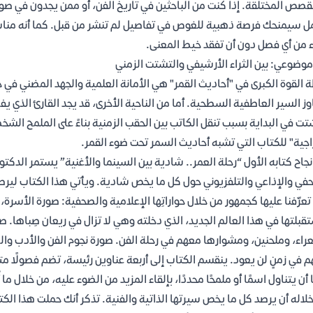
لقصص المختلقة. إذا كنت من الباحثين في تاريخ الفن، أو ممن يجدون في ص
ل سيمنحك فرصة ذهبية للغوص في تفاصيل لم تنشر من قبل. كما أنه مناسب 
ء من أي فصل دون أن تفقد خيط المعنى.
موضوعي: بين الثراء الأرشيفي والتشتت الزمني
 القوة الكبرى في "أحاديث القمر" هي الأمانة العلمية والجهد المضني في ج
وز السير العاطفية السطحية. أما من الناحية الأخرى، قد يجد القارئ الذي يفضل
تت في البداية بسبب تنقل الكاتب بين الحقب الزمنية بناءً على الملمح الشخ
اجية" للكتاب التي تشبه أحاديث السمر تحت ضوء القمر.
نجاح كتابه الأول “رحلة العمر.. شادية بين السينما والأغنية” يستمر الدكت
في والإذاعي والتلفزيوني حول كل ما يخص شادية. ويأتي هذا الكتاب ليرصد 
تعرّفنا عليها كجمهور من خلال حواراتِها الإعلامية والصحفية: صورة الأسرة،
قبلتها في هذا العالم الجديد، الذي دخلته وهي لا تزال في ريعان صِباها. 
اء، وملحنين، ومشوارها معهم في رحلة الفن. صورة نجوم الفن والأدب والصح
 في زمنٍ لن يعود. ينقسم الكتاب إلى أربعة عناوين رئيسة، تضم فصولًا م
 أن يتناول اسمًا أو ملمحًا محددًا، بإلقاء المزيد من الضوء عليه، من خلال
لاله أن يرصد كل ما يخص سيرتها الذاتية والفنية. تذكر أنك حملت هذا ال