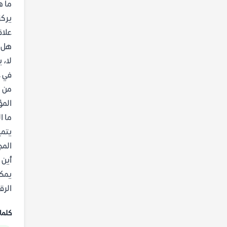
ما ه
يركز
علاق
هل ي
لا، 
في ح
من ه
المؤ
ما ا
يتمي
المج
أين 
يمكن
الرق
كلما