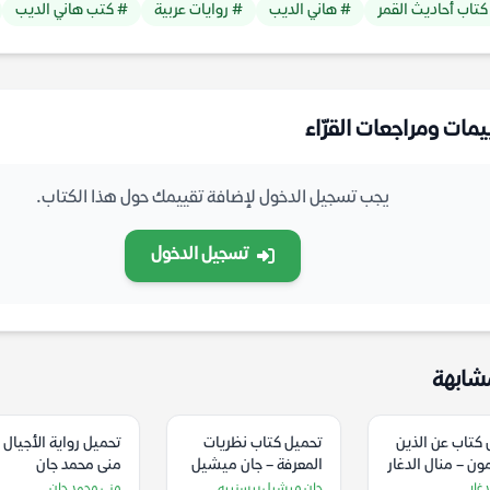
كتاب أحاديث القمر
# هاني الديب
# روايات عربية
# كتب هاني الديب
يمات ومراجعات القرّاء
يجب تسجيل الدخول لإضافة تقييمك حول هذا الكتاب.
تسجيل الدخول
شابهة
كتاب عن الذين
تحميل كتاب نظريات
تحميل رواية الأجيال 
مون – منال الدغار
المعرفة – جان ميشيل
منى محمد جان
بيسنييه
دغار
جان ميشيل بيسنييه
منى محمد جان