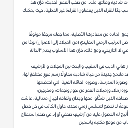
وت شادية وطلتها ملاذًا من صخب العصر الحديث، فإن هذا
جدًا للقراء الذين يفضلون القراءة غير الخطية، حيث يمكنك
مع المادة من مصادرها الأصلية، مما جعله مرجعًا موثوقًا
 الترتيب الزمني التقليدي (من الميلاد إلى الاعتزال) نوعًا من
صي لا التاريخي، ومع ذلك، فإن هذا الأسلوب يخدم "الحالة
ور هاني الديب في التنقيب والبحث بين المجلات والأرشيف
ملامح جديدة من حياة شادية محاولًا رسمَ صورٍ مختلفةٍ لها،
 وصورة المدرسة، وصورة العائلة الفنية التي احتضنتها
صورة زملاء وزميلات العمر من نجوم ونجمات، ومخرجين،
افة الذين شكَّلوا معها وجدان وثقافة أجيالٍ متتالية، عاشت
تنوعةً لا تخضع لتسلسلٍ زمني محدد، حاول الكاتب في كل فصل
 ما أُتيح له الحصول عليه من أرشيفٍ صحفي أو إذاعي ضخم استطاع
كتاب من موقع مكتبة ياسمين