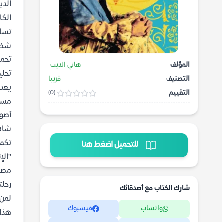
الدي
الكا
تساؤ
شظاي
تحمي
المؤلف
هاني الديب
تحلي
التصنيف
قريبا
يعد 
التقييم
(0)
مساح
أصوا
شادي
تكمن
للتحميل اضغط هنا
"الإ
مصر،
رحلت
شارك الكتاب مع أصدقائك
لمن 
واتساب
فيسبوك
هذا 