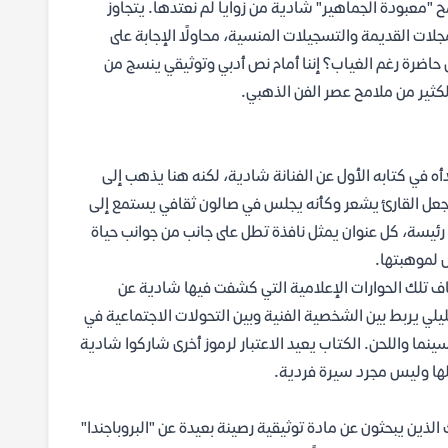
ح "معبودة الجماهير" شادية من زوايا لم نعتدها. يتجاوز
لات القديمة والتسجيلات المنسية، محاولًا الإجابة على
ضرة رغم الغياب؟ إننا أمام نص أدبي وتوثيقي ينسج من
الكثير من ملامح عصر الفن الذهبي.
دأه في كتابه الأول عن الفنانة شادية، لكنه هنا يذهب إلى
 تجعل القارئ يشعر وكأنه يجلس في صالون ثقافي يستمع إلى
رئيسة، كل عنوان يمثل نافذة تطل على جانب من جوانب حياة
ل لموهبتها.
 تلك الحوارات الإعلامية التي كشفت فيها شادية عن
يلي يربط بين الشخصية الفنية وبين التحولات الاجتماعية في
ما واللحن. الكتاب يعيد الاعتبار لرموز أخرى شاركوا شادية
ملها وليس مجرد سيرة فردية.
ذين يبحثون عن مادة توثيقية رصينة بعيدة عن "البروباجندا"