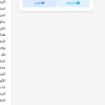
الرم
تيليجرام
تويتر
استخ
تثير
يخلو
لمن 
هذا 
الجغ
رواي
نقد 
تتجل
مذهل
الشخ
الأو
ما س
الزع
التا