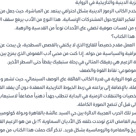
زية الدينية والتاريخية في الرواية
دم الكاتب الرموز الدينية بشكل احترافي يبتعد عن المباشرة، حيث جعل من 
 تفكير القارئ حول المشتركات الإنسانية. هذا النوع من الأدب يرفع سقف ا
 من لمسات صوفية تضفي على الأحداث نوعاً من القدسية والرهبة.
هذا الكتاب؟
العمل مقدم خصيصاً للقارئ الذي لا يكتفي بالقصص السطحية، بل يبحث عن ر
رافية والسياسية من حوله. إذا كنت من محبي أدب الغموض الذي يمزج بين عبق
ة الزعيم هي رفيقك المثالي في رحلة ستبقيك يقظاً حتى السطر الأخير.
موضوعي: نقاط القوة والضعف
ى قوة الرواية في قدرة الكاتب الفائقة على الوصف السينمائي، حيث تشعر وك
ة، بالإضافة إلى براعته في ربط الخيوط التاريخية المعقدة دون أن يفقد الق
صيات والتنقلات الزمنية في البداية تتطلب جهداً ذهنياً مضاعفاً لاستيعاب 
لى قبل أن تتضح الصورة الكاملة.
ر تلك الحرب العجيبة الدائرة بين حي السيد عائشة بالقاهرة ودولة كولومب
يم الغامض الذي توحدت خلفه كل الأديان السماوية ؟! بل من هو الزعيم ا
ريخ والمغامرة والرومانسية بشكل فريد. تذكر أنك حملت هذا الكتاب من م