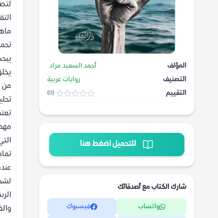
لتصل
التق
ماهي
تحميل
يبحث
المؤلف
أحمد السعيد مراد
يخلق
التصنيف
روايات عربية
من ك
التقييم
(0)
تحلي
تعتم
مهما
التي
للتحميل اضغط هنا
تماما
لشخص
شارك الكتاب مع أصدقائك
الرب
واتساب
فيسبوك
وال