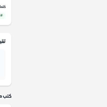
كلما
# 
تقي
كتب م