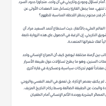
 أمام تساؤل وجودي وتاريخي في آن واحد، متجاوزاً حدود السرد
ا تنتهي، مما يجعل القارئ يتساءل منذ الصفحات الأولى عن
أم قدر محتوم ينتظر اللحظة المناسبة للظهور؟
عالم المليء بالألغاز، حيث استطاع أحمد السعيد مراد أن
ويق التاريخي. إن الرغبة في الحصول على هذه الرواية نابعة
ياً لفك شفراتها المتعددة.
كاتب بين أزمنة مختلفة ليوضح كيف أن الصراع الإنساني واحد
مئات السنين، وهو ما يطرح تساؤلات حول طبيعة الأسرار
 مفتاحاً لفهم تحركات سياسية وعسكرية في قارة أخرى
تجد أن أحمد السعيد مراد لم يكتفِ بعنصر الإثارة، بل تعمق في البعد النفسي والروحي
 والبحث عن الحقيقة الضائعة وسط ركام التاريخ المزيف.
المصائر البشرية ووحدة الألم الإنساني أمام الطغيان