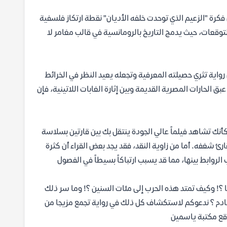
فكرة "الزعيم الذي توحدت خلفه الأديان" نقطة ارتكاز فلسفية
لتوقعات، حيث يدمج التاريخ بالرومانسية في قالب مغامر لا
واية تثري حصيلته المعرفية وتجعله يعيد النظر في الخرائط
 الحارات المصرية القديمة وبين إثارة الغابات اللاتينية، فإن
أنك تشاهد فيلماً عالي الجودة ينتقل بك بين قارتين بسلاسة
ارئ شغفه. أما من زاوية النقد، فقد يجد بعض القراء أن كثرة
الروابط بينها، مما قد يسبب ارتباكاً بسيطاً في الفصول
يا ؟! وكيف تمتد هذه الحرب إلى مئات السنين ؟! وما سر ذلك
لقادم ؟ ندعوكم لاستكشاف كل ذلك في رواية تجمع مزيجا من
وقع مكتبة ياسمين