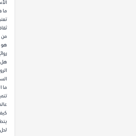
الأس
ما ه
تعتب
ثقاف
من ه
هو ك
روائ
هل أ
الرو
السي
ما ا
تتمي
عالمي
كيف 
يتطل
لحل 