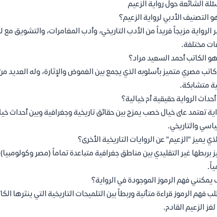
ئلة الشائعة حول رواية الزعيم
و التصنيف الأدبي لرواية الزعيم؟
ر الرواية مزيجاً فريداً من الأدب التاريخي، وأدب المغامرات، والتشويق مع
ات مختلفة.
و الكاتب أحمد السعيد مراد؟
اتب مصري متميز بأسلوبه الذي يجمع بين الغموض والإثارة، وله العديد من ال
ية متشابكة.
حداث الرواية حقيقية أم خيالية؟
اية تعتمد على خيال خصب يمزج بين حقائق تاريخية وجغرافية وبين أحداث خيا
اسي والتاريخي.
لذي يميز "الزعيم" عن الروايات التاريخية الأخرى؟
ز بربطها غير التقليدي بين مناطق جغرافية متباعدة تماماً (مصر وكولومبيا
اً.
يمكنني فهم الرموز الموجودة في الرواية؟
ب فهم الرموز قراءة متأنية وربطاً بين التلميحات التاريخية التي ينثرها ا
لغز الزعيم القادم.