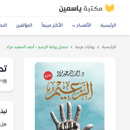
الرئيسية
الأقسام
الأكثر مبيعاً
المؤلفين
التص
الرئيسية
روايات عربية
تحميل رواية الزعيم – أحمد السعيد مراد
تح
24
نبذة
هل ي