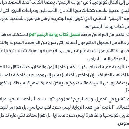
 إلى أدغال كولومبيا؟ في "رواية الزعيم"، يضعنا الكاتب أحمد السعيد مراد
ليدي ليصيغ ملحمة تتشابك فيها الأديان، الأساطير، وصراعات القوى التي ل
ة "الزعيم" الحقيقي الذي تتوق إليه البشرية، وهل هو مجرد شخصية عابرة 
 كتاب رواية الزعيم pdf
 الكثير من القراء عن فرصة
تحميل كتاب رواية الزعيم pdf
لاستكشاف هذا ال
 حالة من الفضول الدائم حول أعماله التي تمزج بين الواقعية السحرية والتش
ونها لا تقدم مجرد قصة عابرة، بل هي رحلة بصرية وذهنية تتطلب تركيزاً عال
ل الحبكة والبعد الدرامي
د الرواية على بناء درامي فريد يكسر حاجز الزمن والمكان، حيث ينتقل بنا ال
 اختلفت الجغرافيا. إن (ملخص الكتاب) يشير إلى وجود حرب غامضة دامت ل
 يحتفظ بها حي السيدة عائشة، وكيف يمكن لعمارة شعبية بسيطة أن تكون
ً.
عندما تشرع في (تحميل رواية الزعيم pdf) وقراءتها، س
ياته. "الزعيم" في هذه الرواية ليس مجرد لقب سياسي، بل هو رمز للوحدة
ط بين كولومبيا والقاهرة ليس مجرد فانتازيا، بل هو إسقاط ذكي على تداخل 
غموض.