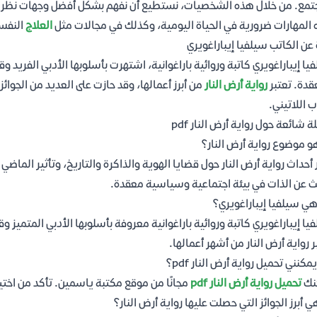
تمع. من خلال هذه الشخصيات، نستطيع أن نفهم بشكل أفضل وجهات نظر مخت
المهارات ضرورية في الحياة اليومية، وكذلك في مجالات مثل
العلاج
النفس
 عن الكاتب سيلفيا إيباراغويري
يا إيباراغويري كاتبة وروائية باراغوانية، اشتهرت بأسلوبها الأدبي الفريد
قدة. تعتبر
رواية أرض النار
من أبرز أعمالها، وقد حازت على العديد من الجوائز
ب اللاتيني.
ة شائعة حول رواية أرض النار pdf
و موضوع رواية أرض النار؟
 أحداث رواية أرض النار حول قضايا الهوية والذاكرة والتاريخ، وتأثير الما
ث عن الذات في بيئة اجتماعية وسياسية معقدة.
ي سيلفيا إيباراغويري؟
يا إيباراغويري كاتبة وروائية باراغوانية معروفة بأسلوبها الأدبي المتميز 
ر رواية أرض النار من أشهر أعمالها.
مكنني تحميل رواية أرض النار pdf؟
نك
تحميل رواية أرض النار pdf
مجانًا من موقع مكتبة ياسمين. تأكد من اختي
ي أبرز الجوائز التي حصلت عليها رواية أرض النار؟