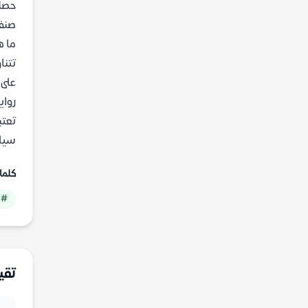
صنفت
ما ه
تتنا
على 
رواية
تعتب
سياق
كلما
 Patagonia
تقي