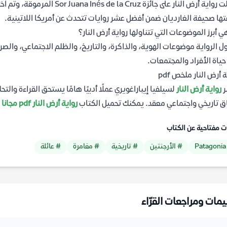
حصلت رواية أرض النار على جائز
ها صحيفة الغارديان ضمن أفضل عشر روايات تتحدث عن أمريكا اللاتينية.
ي أبرز الموضوعات التي تتناولها رواية أرض النار؟
ول الرواية موضوعات الهوية، والذاكرة، والتاريخ، والظلم الاجتماعي، وال
حياة الأفراد والمجتمعات.
 أرض النار ملخص pdf
ر
رواية أرض النار
لسيلفيا إيباراغويري عملًا أدبيًا هامًا يستحق القراءة والت
 تاريخي واجتماعي معقد. يمكنك تحميل الكتاب
رواية أرض النار pdf مجانا
م
ت مفتاحية عن الكتاب
#
# الأرجنتين
# تاريخية
# مغامرة
# عائلة
يمات ومراجعات القرّاء