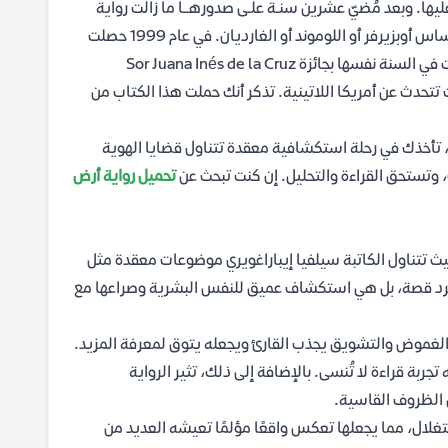
يها. وبعد مُضيّ عشرين سنـة علـى صدورهــا ما زالت رواية
أرض النار تحظى بالمديح العالمي من صحف بحجم دير شبيغل الألمانية أو ذا تيكساس أوبزيرفر أو اللوموند أو الغارديان. في عام 1999 حصلت
رواية أرض النار على لقب “كتاب العام (معرض الكتاب في بوينس آيرس)”. وفازت في السنة نفسها بجائزة Sor Juana Inés de la Cruz
تتحدث عن أمريكا اللاتينية. تذكر أنك حملت هذا الكتاب من
 تأخذك في رحلة استكشافية معقدة تتناول قضايا الهوية
وتستحق القراءة والتحليل. إن كنت تبحث عن
تحميل رواية أرض
ث تتناول الكاتبة سيلفيا إيباراغويري موضوعات معقدة مثل
 مجرد قصة، بل هي استكشاف عميق للنفس البشرية وصراعها مع
ن الغموض والتشويق يجذب القارئ ويجعله يتوق لمعرفة المزيد.
ربة قراءة لا تُنسى. بالإضافة إلى ذلك، تثير الرواية
الظروف القاسية.
تغلال، مما يجعلها تعكس واقعًا مؤلمًا تعيشه العديد من