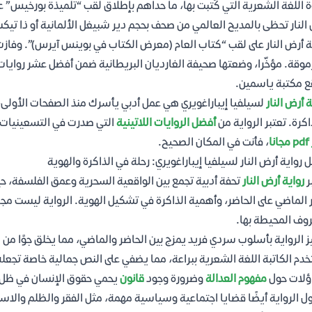
 اللغة الشعرية التي كُتبت بها، ما حداهم بإطلاق لقب “تلميذة بورخيس” عل
موقة. مؤخّرا، وضعتها صحيفة الغارديان البريطانية ضمن أفضل عشر روايات 
 مكتبة ياسمين.
ة أرض النار
لسيلفيا إيباراغويري هي عمل أدبي يأسرك منذ الصفحات الأولى،
اكرة. تعتبر الرواية من
أفضل الروايات اللاتينية
التي صدرت في التسعينيات، 
نا
، فأنت في المكان الصحيح.
ل رواية أرض النار لسيلفيا إيباراغويري: رحلة في الذاكرة والهوية
ر
رواية أرض النار
تحفة أدبية تجمع بين الواقعية السحرية وعمق الفلسفة، حي
ر الماضي على الحاضر، وأهمية الذاكرة في تشكيل الهوية. الرواية ليست
وف المحيطة بها.
ز الرواية بأسلوب سردي فريد يمزج بين الحاضر والماضي، مما يخلق جوًا م
دم الكاتبة اللغة الشعرية ببراعة، مما يضفي على النص جمالية خاصة تجعله تج
ؤلات حول
مفهوم العدالة
وضرورة وجود
قانون
يحمي حقوق الإنسان في ظل 
ول الرواية أيضًا قضايا اجتماعية وسياسية مهمة، مثل الفقر والظلم والاس