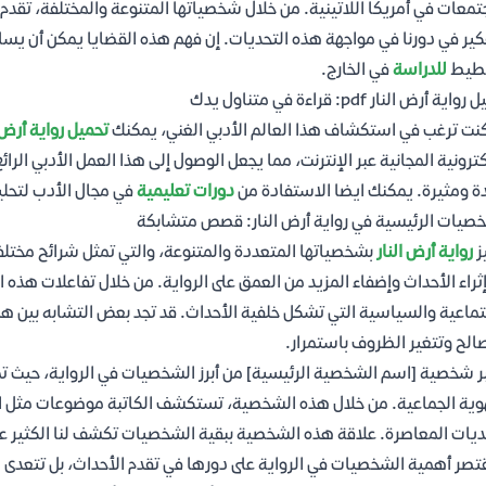
تمعات في أمريكا اللاتينية. من خلال شخصياتها المتنوعة والمختلفة، تقدم ل
كير في دورنا في مواجهة هذه التحديات. إن فهم هذه القضايا يمكن أن يسا
خطيط
للدراسة
في الخارج.
اية أرض النار pdf: قراءة في متناول يدك
كنت ترغب في استكشاف هذا العالم الأدبي الغني، يمكنك
تحميل رواية أرض الن
كترونية المجانية عبر الإنترنت، مما يجعل الوصول إلى هذا العمل الأدبي الرائع 
ة ومثيرة. يمكنك ايضا الاستفادة من
دورات تعليمية
في مجال الأدب لتحلي
صيات الرئيسية في رواية أرض النار: قصص متشابكة
ز
رواية أرض النار
بشخصياتها المتعددة والمتنوعة، والتي تمثل شرائح مخت
ثراء الأحداث وإضفاء المزيد من العمق على الرواية. من خلال تفاعلات ه
تماعية والسياسية التي تشكل خلفية الأحداث. قد تجد بعض التشابه بين ه
الح وتتغير الظروف باستمرار.
ر شخصية [اسم الشخصية الرئيسية] من أبرز الشخصيات في الرواية، حيث تمثل 
وية الجماعية. من خلال هذه الشخصية، تستكشف الكاتبة موضوعات مثل الذ
ديات المعاصرة. علاقة هذه الشخصية ببقية الشخصيات تكشف لنا الكثير عن 
قتصر أهمية الشخصيات في الرواية على دورها في تقدم الأحداث، بل تتعدى ذ