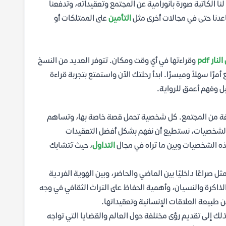
نا الكاتبة صورة بانورامية عن المجتمع وتعقيداته، وتدفعنا
عدنا حتى في مجالات أخرى مثل
التأمين
على الممتلكات أو
ار pdf
وقراءتها في أي وقت ومكان. تتوفر العديد من النسخ
أمرًا سهلاً وميسرًا. ابدأ رحلتك الآن واستمتع بتجربة قراءة
ل وفهم أعمق للرواية.
لفة من المجتمع. كل شخصية تحمل قصة خاصة بها، وتساهم
ذه الشخصيات، نستطيع أن نفهم بشكل أفضل التعقيدات
ذه الشخصيات وبين ما تراه في مجال
التداول
، حيث تتشابك
صراعًا داخليًا بين الماضي والحاضر، وبين الهوية الفردية
اكرة والنسيان، وأهمية الحفاظ على التراث الثقافي في وجه
طبيعة العلاقات الإنسانية وتعقيداتها.
لك إلى تقديم رؤى مختلفة حول العالم والقضايا التي تواجه