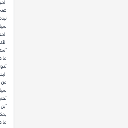
المج
هذه 
نبذة
سيلف
المع
الأد
أسئل
ما ه
تدور
البح
من ه
سيلف
تعتب
أين ي
يمك
ما ه