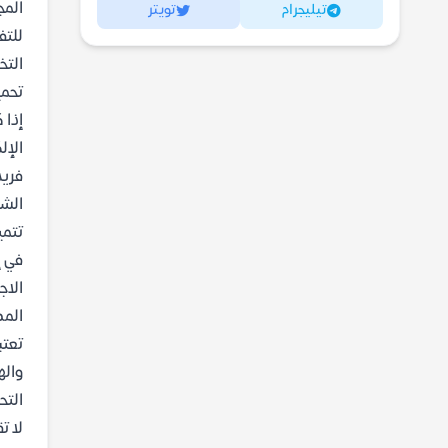
المج
تيليجرام
تويتر
للتف
الت
تحميل رو
إذا 
الإل
فريد
الشخ
تتمي
في إ
الاج
المص
تعتب
واله
التح
لا ت