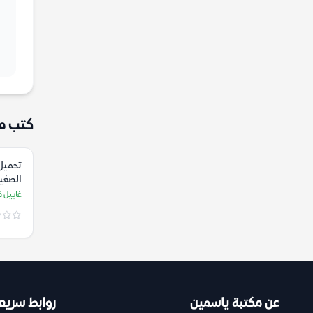
كتب م
تحميل
الصغير
غاييل ف
عن مكتبة ياسمين
روابط سريع