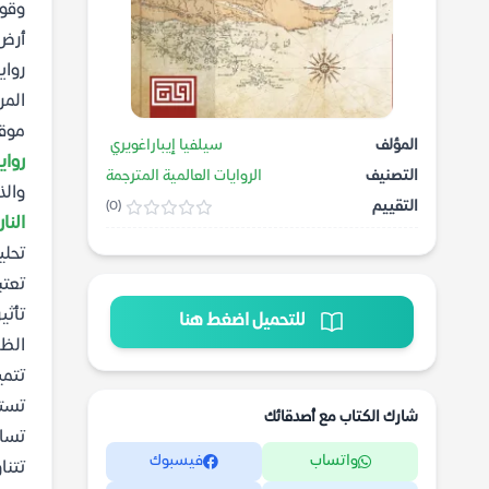
وقوة
المر
موقع
المؤلف
سيلفيا إيباراغويري
رواي
التصنيف
الروايات العالمية المترجمة
والذ
التقييم
(0)
النار pdf مجا
تحلي
تعتب
تأثي
للتحميل اضغط هنا
الظر
تتمي
تستخ
شارك الكتاب مع أصدقائك
تسا
واتساب
فيسبوك
تتنا