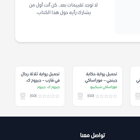
لا توجد تقييمات بعد. كن أنت أول من
يشارك رأيه حول هذا الكتاب.
تحميل رواية حكاية
تحميل رواية ثلاثة رجال
ي
جينجي – موراساكي
في قارب – جيروم ك.
شيكيبو
جيروم
موراساكي شيكيبو
جيروم ك. جيروم
(0.0)
(0.0)
تواصل معنا