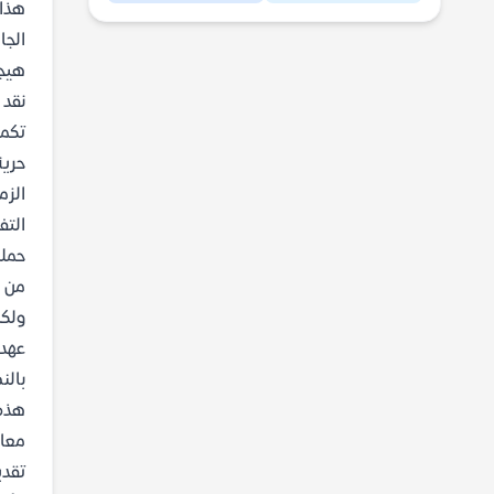
هذا 
الجا
هيجل
نقد 
تكمن
حرية
الزم
التف
حملن
من م
ولكن
عهدي
هذه 
معال
تقدي