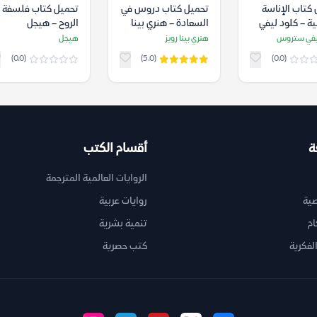
كتاب الإناسة
تحميل كتاب دروس في
تحميل كتاب فلسفة
نية – كلود ليفي
السعادة – هنري بينا
الروح – هيجل
س
رويز
يفي ستروس
هنري بينا رويز
هيجل
(0.0)
(5.0)
(0.0)
ة
أقسام الكتب
الروايات العالمية المترجمة
ية
روايات عربية
ام
تنمية بشرية
لفكرية
كتب حصرية