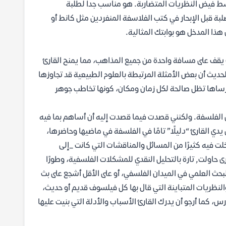
ط فيض النظريات المتضاربة. هو مناسب جداً لطلبة
لبة قبل الإبحار في كتب الفلاسفة المنفردين مثل كانط أو
ذا المدخل هو بوابتك المثالية.
 يقف على مسافة واحدة من جميع المذاهب، مما يمنح القارئ
لحديث أن بعض الأمثلة المرتبطة بالعلوم الطبيعية قد تجاوزها
تي أرساها تظل صالحة لكل زمان ومكان، كونها تخاطب جوهر
س الفلسفة. ولكنني قصدت فيما قصدت إليه أن أساهم بما فيه
دي القارئ “دليلًا” تامًا في الفلسفة في ماضيها وحاضرها،
خلت فيه كثيرًا من المسائل والمناقشات التي كانت _إلى
 حاولت, تارة بالتحليل النقدي للمشكلات الفلسفية، وطورًا
سفة ومسائلها نظرة وضعية (positive)، أن أنُّي روح البحث العلمي في الميدان الفلسفي، أو على الأقل أشجع على بث
والنظريات المتباينة التي قال بها كل فيلسوف قديم أو حديث،
درس، كما أرجو أن يدرك القارئ الأسباب والأدلة التي بنيت عليها