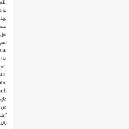
الأس
ما ه
يهدف
يسعى
هل ي
نعم،
للقا
ما ا
يتمي
التا
لماذا
لأنه
على 
من ه
أزفل
بالد