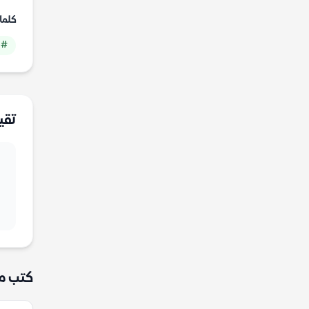
كلما
# 
تقي
كتب م