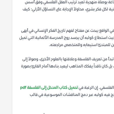
اغة بوصلة منهجية تعيد ترتيب العقل الفلسفي وفق أسس
ية لكل فكر بشري، محاولاً الإجابة على التساؤل الأزلي: كيف
في الواقع يبحث عن مفتاح لفهم تاريخ الفكر الإنساني في أبهى
حيث استطاع كولبه أن يجسد روح المدرسة الألمانية التي تميل
كن للمبتدئ استيعابه وللمتخصص مراجعته.
 من تعريف الفلسفة وعلاقتها بالعلوم الأخرى، وصولاً إلى
ل كان ناقداً يفكك المذاهب ليعيد بناءها أمام القارئ بصورة
الفلسفي. إن الرغبة في
تحميل كتاب المدخل إلى الفلسفة pdf
نجح فيه كولبه عبر دمج المناقشات الموسوعية في قالب