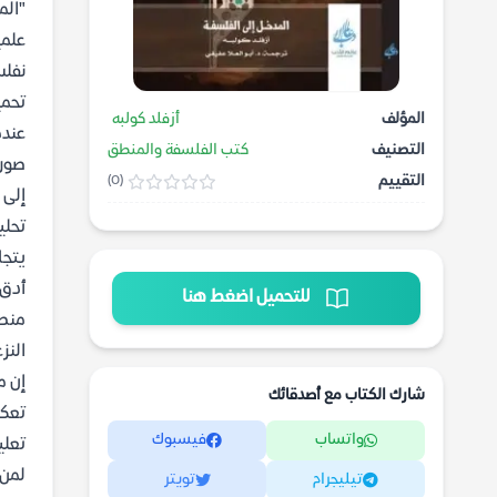
"الم
علمي
نفلس
تحمي
المؤلف
أزفلد كولبه
عندم
التصنيف
كتب الفلسفة والمنطق
صوره
التقييم
(0)
إلى 
تحلي
يتجا
أدق 
للتحميل اضغط هنا
منط
النز
إن م
شارك الكتاب مع أصدقائك
تعكس
واتساب
فيسبوك
تعلي
لمن 
تيليجرام
تويتر