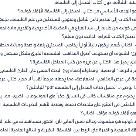
ئلة الشائعة حول كتاب المدخل إلى الفلسفة
و الهدف الأساسي من كتاب المدخل إلى الفلسفة لأزفلد كولبه؟
 الكتاب إلى تقديم دليل شامل ومنهجي للمبتدئين في علم الفلسفة، يجمع 
 كولبه من خلاله إلى سد الفراغ في المكتبة الأكاديمية وتقديم مادة ت
صلح الكتاب للقراءة الذاتية دون معلم؟
 الكتاب صُمم ليكون دليلاً أولياً يخاطب المبتدئين بلغة واضحة ومرتبة م
رئ الشغوف أن يستوعب أصول المذاهب الفلسفية الكبرى بشكل مستقل وم
لذي يميز هذا الكتاب عن غيره من كتب المداخل الفلسفية؟
ز بالنزعة "الوضعية" ومحاولة إضفاء روح البحث العلمي على الطرح الفلسفي،
مة في عرض المذاهب المتعارضة، مما يجعله مرجعاً نقدياً لا مجرد كتاب عر
 يوصى بـ "تحميل كتاب المدخل إلى الفلسفة pdf" للباحثين؟
 يحتوي على مناقشات كانت في السابق حكراً على الموسوعات الكبرى، مما ي
الباحثين في العثور على ملخصات دقيقة ونقدية لأهم النظريات الفلسفية ال
و أزفلد كولبه مؤلف الكتاب؟
د كولبه هو فيلسوف وعالم نفس ألماني بارز، اشتهر بمساهماته في علم 
قة المنهجية والقدرة على الربط بين الفلسفة النظرية والنتائج العلمية المل