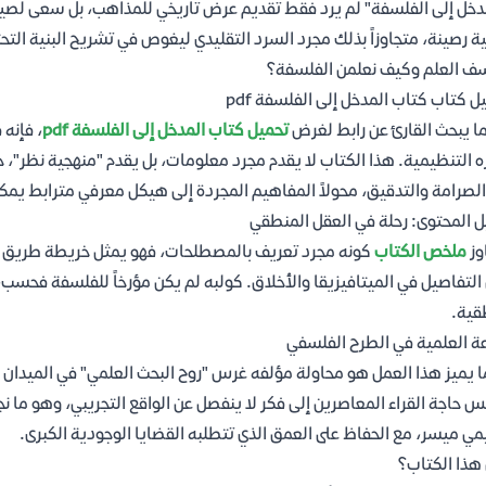
دخل إلى الفلسفة" لم يرد فقط تقديم عرض تاريخي للمذاهب، بل سعى لصي
ة رصينة، متجاوزاً بذلك مجرد السرد التقليدي ليغوص في تشريح البنية التحت
ف العلم وكيف نعلمن الفلسفة؟
ل كتاب كتاب المدخل إلى الفلسفة pdf
ا يبحث القارئ عن رابط لغرض
تحميل كتاب المدخل إلى الفلسفة pdf
، فإنه 
 التنظيمية. هذا الكتاب لا يقدم مجرد معلومات، بل يقدم "منهجية نظر"، 
الصرامة والتدقيق، محولاً المفاهيم المجردة إلى هيكل معرفي مترابط يم
ل المحتوى: رحلة في العقل المنطقي
وز
ملخص الكتاب
كونه مجرد تعريف بالمصطلحات، فهو يمثل خريطة طريق تبدأ
التفاصيل في الميتافيزيقا والأخلاق. كولبه لم يكن مؤرخاً للفلسفة فحسب، ب
قية.
عة العلمية في الطرح الفلسفي
ا يميز هذا العمل هو محاولة مؤلفه غرس "روح البحث العلمي" في الميدان 
 حاجة القراء المعاصرين إلى فكر لا ينفصل عن الواقع التجريبي، وهو ما 
مي ميسر، مع الحفاظ على العمق الذي تتطلبه القضايا الوجودية الكبرى.
هذا الكتاب؟