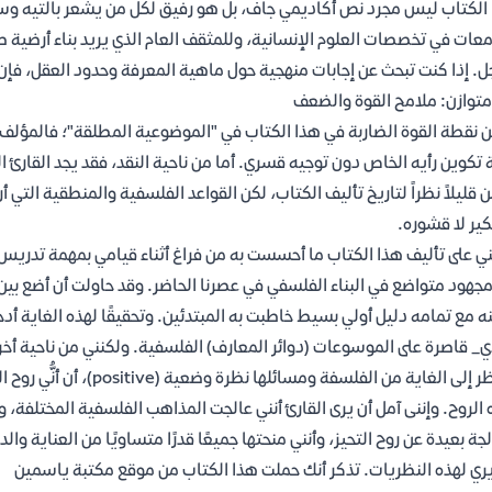
الكتاب ليس مجرد نص أكاديمي جاف، بل هو رفيق لكل من يشعر بالتيه وس
معات في تخصصات العلوم الإنسانية، وللمثقف العام الذي يريد بناء أرضية ص
. إذا كنت تبحث عن إجابات منهجية حول ماهية المعرفة وحدود العقل، فإن ه
متوازن: ملامح القوة والضعف
 نقطة القوة الضاربة في هذا الكتاب في "الموضوعية المطلقة"؛ فالمؤلف
 تكوين رأيه الخاص دون توجيه قسري. أما من ناحية النقد، فقد يجد القارئ ا
ن قليلاً نظراً لتاريخ تأليف الكتاب، لكن القواعد الفلسفية والمنطقية ال
كير لا قشوره.
ي على تأليف هذا الكتاب ما أحسست به من فراغ أثناء قيامي بمهمة تدري
جهود متواضع في البناء الفلسفي في عصرنا الحاضر. وقد حاولت أن أضع بين ي
ه مع تمامه دليل أولي بسيط خاطبت به المبتدئين. وتحقيقًا لهذه الغاية أد
_ قاصرة على الموسوعات (دوائر المعارف) الفلسفية. ولكنني من ناحية أخرى
بالنظر إلى الغاية من الفل
الروح. وإننى آمل أن يرى القارئ أنني عالجت المذاهب الفلسفية المختلفة، 
جة بعيدة عن روح التحيز، وأنني منحتها جميعًا قدرًا متساويًا من العناية وال
ري لهذه النظريات. تذكر أنك حملت هذا الكتاب من موقع مكتبة ياسمين