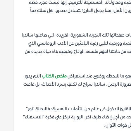
فية ومحاولاتنا المستميتة للترميم. إنها ليست مجرد قصة
زون الأمل، مما يجعل القارئ يتساءل بصدق: هل نملك حقاً
ت صفحاتها تلك التجربة الشعورية الفريدة التي صاغتها ساندرا
مية وورقية لتلبي رغبة الباحثين عن الأدب الرومانسي الذي
عة من حاجتنا لفهم فلسفة الوداع وكيفية بناء حياة جديدة من
 وهو ما نلاحظه بوضوح عند استعراض
ملخص الكتاب
الذي يدور
 ضرورة الرحيل. ساندرا سراج لم تكتفِ بسرد الأحداث، بل غاصت
أرحل pdf) قد يكون الخطوة الأولى للقارئ للدخول في عالم من التأملات النفسية؛ فالبطلة "نور"
ن أجل إرضاء طرف آخر. الرواية تركز على فكرة "الاستغناء"
ل فوات الأوان.