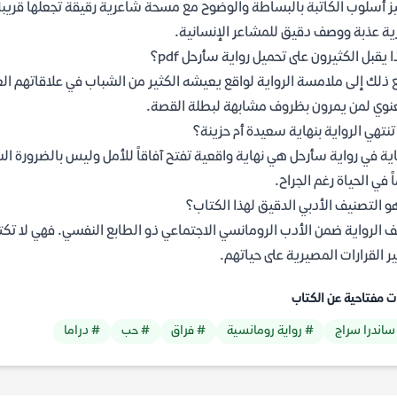
ز أسلوب الكاتبة بالبساطة والوضوح مع مسحة شاعرية رقيقة تجعلها قريبة
ية عذبة ووصف دقيق للمشاعر الإنسانية.
ا يقبل الكثيرون على تحميل رواية سأرحل pdf؟
 ذلك إلى ملامسة الرواية لواقع يعيشه الكثير من الشباب في علاقاتهم الع
نوي لمن يمرون بظروف مشابهة لبطلة القصة.
نتهي الرواية بنهاية سعيدة أم حزينة؟
اية في رواية سأرحل هي نهاية واقعية تفتح آفاقاً للأمل وليس بالضرورة ا
ً في الحياة رغم الجراح.
و التصنيف الأدبي الدقيق لهذا الكتاب؟
ف الرواية ضمن الأدب الرومانسي الاجتماعي ذو الطابع النفسي. فهي لا ت
ير القرارات المصيرية على حياتهم.
ت مفتاحية عن الكتاب
ساندرا سراج
# رواية رومانسية
# فراق
# حب
# دراما