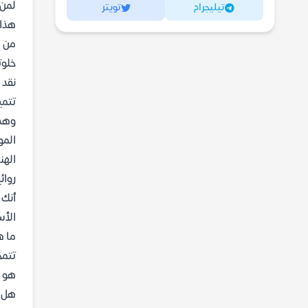
لمن 
تيليجرام
تويتر
هذا 
من م
خلوت
نقد 
تتمي
وهذا
المو
الهن
روائ
أنك 
الأس
ما ه
تتمح
هو ب
هل أ