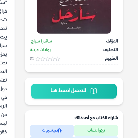
"سأر
فراق
شجاع
تحمي
يبحث
المؤلف
ساندرا سراج
سراج
التصنيف
روايات عربية
يمزج
التقييم
(0)
تحت 
التح
تعتم
حول 
للتحميل اضغط هنا
في ك
الرس
شارك الكتاب مع أصدقائك
ليست
واتساب
فيسبوك
كقوة