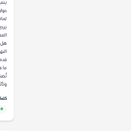
يتمي
حوار
لماذ
يرجع
المع
هل ت
النه
قدما
ما ه
تُصن
وتأث
كلما
# 