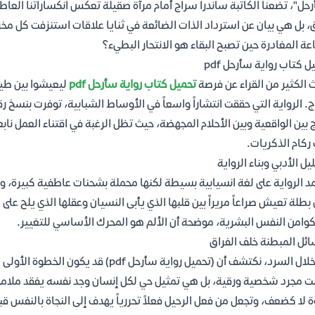
حل"، تضعنا الكاتبة ساندرا سراج أمام مرآة صقيلة تعكس انكساراتنا العاط
، بل هي بيان عن استرداد الذات الضائعة في ثنايا علاقات استنزفت كل مخ
ة المغادرة حين تصبح البقاء هو الانتحار البطيء؟
ل كتاب رواية سأرحل pdf
 الكثير من القراء عن فرصة
تحميل كتاب رواية سأرحل pdf
ليعيشوا بين طيا
. الرواية التي حققت انتشاراً واسعاً في الأوساط الشبابية، توفرت بنسخ رق
 بين الواقعية وبين الأحلام المجهضة، حيث تظل الرغبة في اقتناء العمل ناب
ركام الذكريات.
ليل الأدبي وبناء الرواية
د الرواية على لغة انسيابية بسيطة لكنها محملة بشحنات عاطفية كبيرة،
بطلة تعيش صراعاً مريراً بين قلبها الذي يأبى النسيان وعقلها الذي يلح على
وامن النفس البشرية، موضحة أن الألم هو المحرك الأساسي للتغيير.
ائل المبطنة خلف الفراق
من خلال السرد، نكتشف أن (تحميل رواية س
 مجرد شخصية ورقية، بل هي تمثيل حي لكل إنسان وجد نفسه يفقد ملامحه م
 لا كضعف، وتجعل من فعل الرحيل فعلاً تحررياً يهدف إلى النجاة بالنفس قب