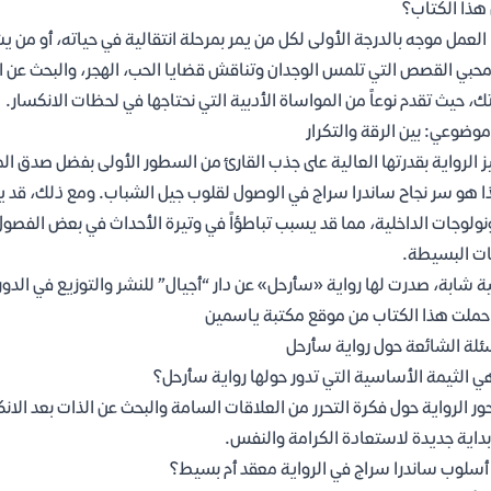
هذا الكتاب؟
العمل موجه بالدرجة الأولى لكل من يمر بمرحلة انتقالية في حياته، أو من ي
حبي القصص التي تلمس الوجدان وتناقش قضايا الحب، الهجر، والبحث عن الك
ك، حيث تقدم نوعاً من المواساة الأدبية التي نحتاجها في لحظات الانكسار.
موضوعي: بين الرقة والتكرار
ز الرواية بقدرتها العالية على جذب القارئ من السطور الأولى بفضل صدق ا
 هو سر نجاح ساندرا سراج في الوصول لقلوب جيل الشباب. ومع ذلك، قد يعي
نولوجات الداخلية، مما قد يسبب تباطؤاً في وتيرة الأحداث في بعض الفصو
ات البسيطة.
ية شابة، صدرت لها رواية «سأرحل» عن دار “أجيال” للنشر والتوزيع في الدور
حملت هذا الكتاب من موقع مكتبة ياسمين
ئلة الشائعة حول رواية سأرحل
ي الثيمة الأساسية التي تدور حولها رواية سأرحل؟
ور الرواية حول فكرة التحرر من العلاقات السامة والبحث عن الذات بعد الانك
داية جديدة لاستعادة الكرامة والنفس.
سلوب ساندرا سراج في الرواية معقد أم بسيط؟