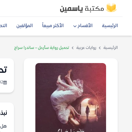
الرئيسية
الأقسام
الأكثر مبيعاً
المؤلفين
التص
الرئيسية
روايات عربية
تحميل رواية سأرحل – ساندرا سراج
تح
02
نبذة
هل ا