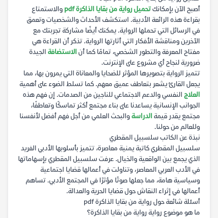
أصبح الآن بإمكانك
تحميل رواية من بقايا الذاكرة pdf
والاستمتاع
بقراءة هذه الرائعة الأدبية. استكشف الأحداث والشخصيات وتعمق
في الرسائل التي تحملها الرواية. يمكنك أيضًا مشاركة تجربتك مع
الآخرين ومناقشة الأفكار التي أثارتها الرواية. تذكر أن القراءة هي
مفتاح المعرفة والتطور الشخصي، تمامًا كما أن
الاستضافة
الجيدة
ضرورية لنجاح أي مشروع على الإنترنت.
تتميز الرواية بتصويرها المؤثر للضحايا والمعاناة التي يمرون بها، مما
يجعل القارئ يشعر بتعاطف عميق معهم. كما تسلط الضوء على أهمية
العلاج
النفسي والدعم الاجتماعي للناجين من الصدمات. إن فهم هذه
الجوانب الإنسانية يساعدنا على بناء مجتمع أكثر تماسكًا وتعاطفًا،
مجتمع يقدر قيمة
الدراسة
والبحث العلمي من أجل فهم أفضل لأنفسنا
وللعالم من حولنا.
نبذة عن الكاتب سلسبيل المقطري
سلسبيل المقطري كاتبة يمنية معاصرة، تتميز بأسلوبها الأدبي الفريد
الذي يجمع بين الواقعية والخيال. عرفت سلسبيل المقطري بإسهاماتها
في الأدب العربي المعاصر، وتناولت في أعمالها قضايا اجتماعية
وسياسية هامة، مما جعلها صوتًا مؤثرًا في المجتمع الأدبي. تساهم
أعمالها في إثراء النقاش حول قضايا الحرية والعدالة.
أسئلة شائعة حول رواية من بقايا الذاكرة pdf
ما هو موضوع رواية رواية من بقايا الذاكرة؟