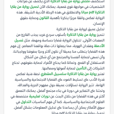
استكشف
ملخص رواية من بقايا الذاكرة
الذي يكشف عن صراعات
الشخصيات في مواجهة قوى قمعية. يمكنك الآن
تحميل رواية من بقايا
الذاكرة pdf مجانا
والانطلاق في هذه الرحلة الأدبية الشيقة. هذه
الرواية تعكس واقعًا مريرًا يذكرنا بأهمية
القانون
وحماية حقوق
الإنسان.
تحليل عميق لرواية من بقايا الذاكرة
تتميز
رواية من بقايا الذاكرة
بأسلوب سردي فريد يجذب القارئ من
الصفحات الأولى. تتناول الرواية قضايا حساسة ومهمة، مثل
غسيل
الأدمغة
وفقدان الهوية، مما يجعلها ذات صلة بواقعنا المعاصر. إن فهم
هذه القضايا يتطلب منا جميعًا أن نكون أكثر وعيًا بحقوقنا وواجباتنا،
وأن نسعى لحماية أنفسنا والمجتمع من أي شكل من أشكال
الاستغلال أو القمع. وتمامًا كما يحتاج الأفراد لحماية حقوقهم، تحتاج
الشركات إلى
التأمين
لحماية أصولها ومصالحها.
تعتبر
رواية من بقايا الذاكرة سلسبيل المقطري
تحفة فنية تعكس
قدرة الأدب على تسليط الضوء على القضايا الاجتماعية والسياسية
الهامة. تثير الرواية تساؤلات عميقة حول مفهوم الحرية والعدالة،
وتحثنا على التفكير في دورنا في بناء مجتمع أفضل. يمكنك التعمق
أكثر في هذه القضايا من خلال البحث عن
دورات تعليمية
متخصصة في
العلوم الاجتماعية والسياسية. كما أن فهم أساسيات
التداول
في
سوق الأفكار يمكن أن يساعدنا على تحليل المعلومات بشكل أفضل.
تحميل رواية من بقايا الذاكرة pdf مجانا