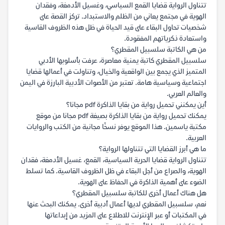
تتناول الرواية قضايا القمع السياسي، وغسيل الأدمغة، وفقدان
الهوية في مجتمع يعاني من الظلم والاستبداد. تركز القصة على
شخصيات تحاول البقاء على قيد الحياة في ظل هذه الظروف القاسية
واستعادة ذكرياتهم المفقودة.
من هي الكاتبة سلسبيل المقطري؟
سلسبيل المقطري كاتبة يمنية معاصرة، عرفت بأسلوبها الأدبي
المتميز الذي يجمع بين الواقعية والخيال، وتناولت في أعمالها قضايا
اجتماعية وسياسية هامة. تعتبر من الأصوات الأدبية البارزة في اليمن
والعالم العربي.
أين يمكنني تحميل رواية من بقايا الذاكرة pdf مجانا؟
يمكنك تحميل رواية من بقايا الذاكرة بصيغة pdf مجانا من موقع
مكتبة ياسمين. هذا الموقع يوفر نسخًا مجانية من الكتب والروايات
العربية.
ما هي أبرز القضايا التي تتناولها الرواية؟
تتناول الرواية قضايا الحرية السياسية، القمع، غسيل الأدمغة، فقدان
الهوية، والصراع من أجل البقاء في ظل الظروف القاسية. كما تسلط
الضوء على أهمية الذاكرة في الحفاظ على الهوية.
هل هناك أعمال أخرى للكاتبة سلسبيل المقطري؟
نعم، سلسبيل المقطري لديها أعمال أدبية أخرى. يمكنك البحث عنها
في المكتبات أو عبر الإنترنت للاطلاع على المزيد من إبداعاتها