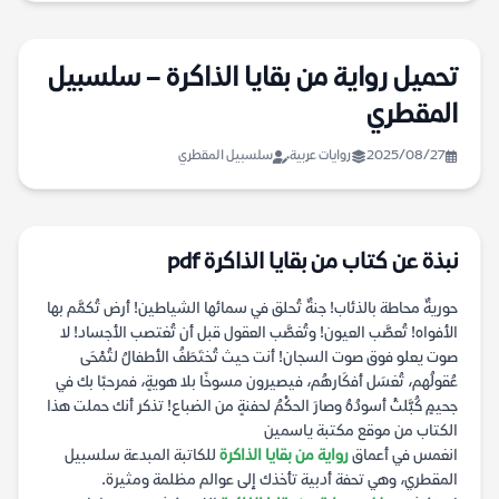
تحميل رواية من بقايا الذاكرة – سلسبيل
المقطري
2025/08/27
روايات عربية
سلسبيل المقطري
نبذة عن كتاب من بقايا الذاكرة pdf
حوريةٌ محاطة بالذئاب! جنةٌ تُحلق في سمائها الشياطين! أرض تُكمَّم بها
الأفواه! تُعصَّب العيون! وتُغصَّب العقول قبل أن تُغتصب الأجساد! لا
صوت يعلو فوق صوت السجان! أنت حيث تُختَطَفُ الأطفالُ لتُمْحَى
عُقولُهم، تُغسَل أفكَارهُم، فيصيرون مسوخًا بلا هويةٍ، فمرحبًا بك في
جحيمٍ كُبَّلتْ أسودُهُ وصارَ الحكْمُ لحفنةٍ من الضباع! تذكر أنك حملت هذا
الكتاب من موقع مكتبة ياسمين
انغمس في أعماق
رواية من بقايا الذاكرة
للكاتبة المبدعة سلسبيل
المقطري، وهي تحفة أدبية تأخذك إلى عوالم مظلمة ومثيرة.