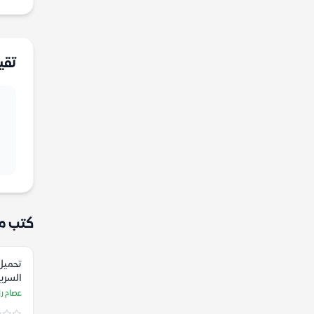
تقي
كتب م
تحميل 
السرية
راسم
عصام ر