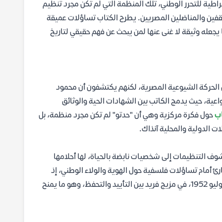
راطية للتحرر الوطني، تلك المنظمة التي لم تكن مجرد تنظيم
قفين والمناضلين المصريين. يطرح الكتاب تساؤلات عميقة
جعله وثيقة لا غنى عنها لمن يبحث عن فهم حقيقي لتاريخ
لحركة الشيوعية المصرية، لكنهم يكتشفون أن محمود
اعية، حيث يدمج الكاتب بين الشهادات الحية والوثائق
ب
حول فكرة مركزية وهي أن "حدتو" لم تكن مجرد منظمة، بل
ات الدولية والمحلية آنذاك.
شوف التنظيمات إلى شخصيات نابضة بالحياة، لها أحلامها
قارئ أمام تساؤلات فلسفية حول الهوية والولاء الوطني، إذ
يستعرض الكتاب كيف واجه أعضاء المنظمة السلطة، وكيف تعاملوا مع ثورة يوليو 1952، في مزيج فريد بين التأييد والتحفظ، وهو ما يمنح