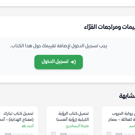
يمات ومراجعات القرّاء
يجب تسجيل الدخول لإضافة تقييمك حول هذا الكتاب.
تسجيل الدخول
شابهة
رواية الحروب
تحميل كتاب الرؤية
تحميل كتاب تبارك
 للعائلة – عصام
الليلية (رؤية أنفسنا
(مفتاح الهداية) – أحم
عبر الحالات المزاجية
طه
اسم
ماريانا أليساندري
أحمد طه
المظلمة) – ماريانا
(0.0)
(0.0)
(0.0)