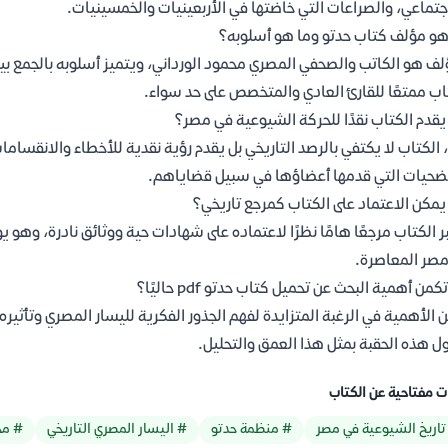
جتماعي، والصراعات التي خاضتها في الأربعينيات والخمسينيات.
و مؤلف كتاب حدتو وما هو أسلوبه؟
لف هو الكاتب والصحفي المصري محمود الورداني، ويتميز أسلوبه بالجمع بين
اب ممتعًا للقارئ العادي والمتخصص على حد سواء.
قدم الكتاب نقدًا للحركة الشيوعية في مصر؟
 الكتاب لا يكتفي بالرصد التاريخي بل يقدم رؤية نقدية للأخطاء والانقساما
ضحيات التي قدمها أعضاؤها في سبيل قضاياهم.
مكن الاعتماد على الكتاب كمرجع تاريخي؟
ر الكتاب مرجعًا هامًا نظرًا لاعتماده على شهادات حية ووثائق نادرة، وهو 
صر المعاصرة.
كمن أهمية البحث عن تحميل كتاب حدتو pdf حاليًا؟
 الأهمية في الرغبة المتزايدة لفهم الجذور الفكرية لليسار المصري وتأثيره 
ول هذه الحقبة بمثل هذا العمق والتحليل.
ت مفتاحية عن الكتاب
تاريخ الشيوعية في مصر
# منظمة حدتو
# اليسار المصري التاريخي
# مح