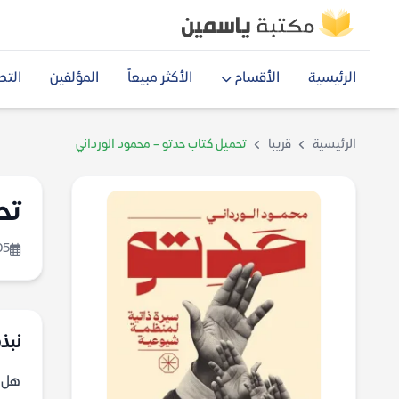
الرئيسية
الأقسام
الأكثر مبيعاً
المؤلفين
التص
الرئيسية
قريبا
تحميل كتاب حدتو – محمود الورداني
تح
05
نبذة
هل ي