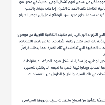
و موجه لكل من يسعى لفهم تشكل الوعي الحديث في مصر. هو
ة الكامنة خلف الأحداث الكبرى. إذا كنت مهتمًا بالأدب
كرية دسمة تتجاوز مجرد سرد الوقائع لتصل إلى جوهر الصراع
لذي التزم به الورداني، رغم خلفيته الثقافية القريبة من موضوع
ؤية بانورامية تشمل كافة الأطياف. أما من ناحية التحديات،
ات الصغيرة التي تداخلت في تلك الفترة، مما يتطلب تركيزًا
.
 للتحرر الوطني، وإيسكرا، لتتشكل منهما الحركة الديمقراطية
ها أصحابها وبذلوا فيها أقصى ما لديهم. لا يكتفي بتسجيل
 نشطت في تلك الفترة، وللتاريخ الطويل من الانقسامات
ستعرضًا نشأتها من اندماج منظمات سريّة، ودورها السياسي