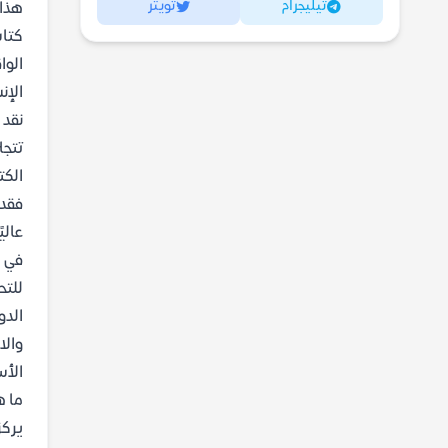
تيليجرام
تويتر
هذا 
كتاب
الوا
الإن
نقد 
تتجل
الكت
فقد 
عالي
للتح
الدو
والا
الأس
ما ه
يركز