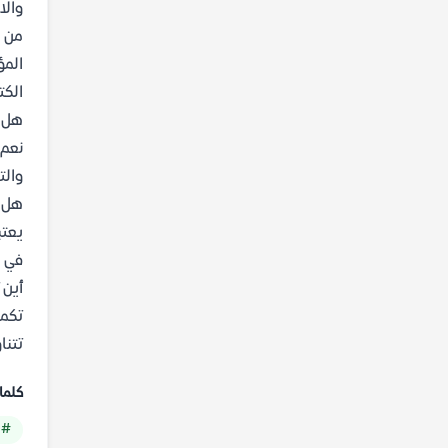
والا
من ه
المؤ
الكت
هل ي
نعم،
والت
هل ي
يعتب
في م
أين ت
تكمن
تتنا
كلما
# 