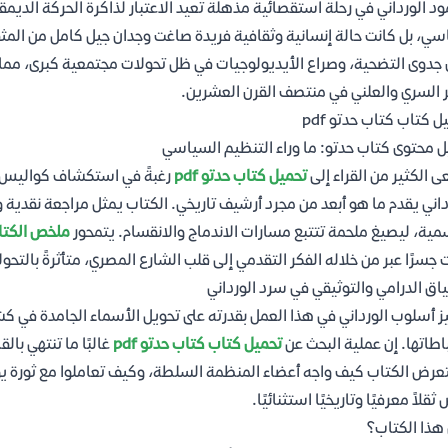
د الورداني في رحلة استقصائية مذهلة تعيد الاعتبار لذاكرة الحركة الديمق
ي، بل كانت حالة إنسانية وثقافية فريدة صاغت وجدان جيل كامل من المث
جدوى التضحية، وصراع الأيديولوجيات في ظل تحولات مجتمعية كبرى، مما ي
السري والعلني في منتصف القرن العشرين.
ل كتاب كتاب حدتو pdf
ل محتوى كتاب حدتو: ما وراء التنظيم السياسي
 الكثير من القراء إلى
تحميل كتاب حدتو pdf
رغبةً في استكشاف كواليس ا
داني يقدم ما هو أبعد من مجرد أرشيف تاريخي. الكتاب يمثل مراجعة نقدية و
مية، ليصيغ ملحمة تتتبع مسارات الاندماج والانقسام. يتمحور
ملخص الكتا
 جسرًا عبر من خلاله الفكر التقدمي إلى قلب الشارع المصري، متأثرةً بالتحول
اق الدرامي والتوثيقي في سرد الورداني
ز أسلوب الورداني في هذا العمل بقدرته على تحويل الأسماء الجامدة في ك
اطاتها. إن عملية البحث عن
تحميل كتاب كتاب حدتو pdf
غالبًا ما تنتهي بال
ثقلاً معرفيًا وتاريخيًا استثنائيًا.
هذا الكتاب؟