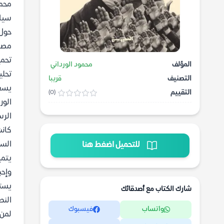
محمو
سياس
حول 
مصر 
تحمي
المؤلف
محمود الورداني
تحلي
التصنيف
قريبا
يسعى
التقييم
(0)
الور
الرس
كانت
السي
للتحميل اضغط هنا
يتمي
وإحب
شارك الكتاب مع أصدقائك
النص 
واتساب
فيسبوك
لمن 