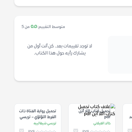
متوسط التقييم:
0.0
من 5
لا توجد تقييمات بعد. كن أنت أول من
يشارك رأيه حول هذا الكتاب.
تحميل كتاب اللا أين
تحميل رواية الفتاة ذات
د
pdf
القرط اللؤلؤي – تريسي
شيفالييه
خالد الغيلاني
تريسي شيفالييه
(0.0)
(0.0)