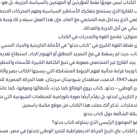
الكتاب ليس موجهًا فقط للمؤرخين أو المهتمين بالسياسة الحزبية، بل ه
 للقارئ الذي يستمتع بتفكيك الأساطير السياسية وفهم المحركات الاجتماعي
قعي الذي يتداخل فيه الشخصي مع العام، فإن هذا العمل سيقدم لك وجبة ف
ساني من أجل الحرية والعدالة.
متوازن: ملامح القوة والتحديات في الكتاب
ى نقطة القوة الكبرى في "كتاب حدتو" في الأمانة التاريخية والحياد النسبي ا
اب، حيث لم يسقط في فخ التمجيد المطلق أو الهجوم الحاد. استطاع تقديم ر
يجد القارئ غير المتخصص صعوبة في تتبع الكثافة الكبيرة للأسماء والتنظيم
ًا وربما قراءة متأنية لفهم الخيوط المتشابكة التي ينسجها الكاتب بصبر وأناة
في صيف 1947، اندمجت منظمتان شيوعيتان سريتان، هما الحركة المصرية
رر الوطني – حدتو. كتاب يروي الوقائع كما جرت، بأخطائها وصوابها، كما عاش
ر التاريخي لحدتو، بل يقدّم أيضًا صورة بانورامية للمنظمات الشيوعية التي
ندماجات. تذكر أنك حملت هذا الكتاب من موقع مكتبة ياسمين
ئلة الشائعة حول كتاب حدتو
و الموضوع الرئيسي الذي يتناوله كتاب حدتو؟
 الكتاب على تاريخ الحركة الديمقراطية للتحرر الوطني (حدتو) في مصر، م