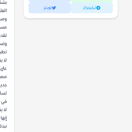
بشكل
تيليجرام
تويتر
الفل
ومبا
مستق
تقد
وتسا
تطبي
لا ي
على 
مصير
جديد
تساع
في ق
لا ي
إنها
نبذة