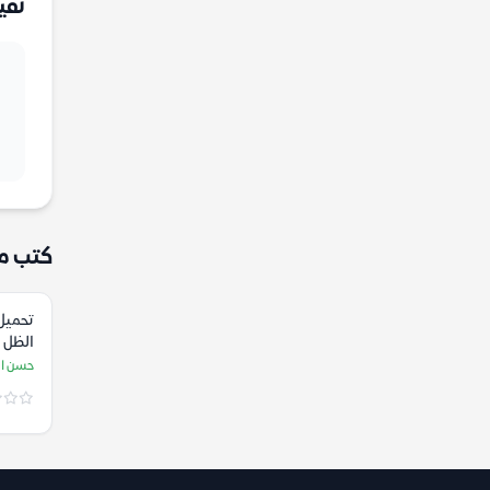
تقي
كتب م
تحميل 
الظل 
إبراهي
حسن ال