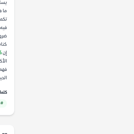
يساه
ما ه
تكمن
فيه 
ضرور
كتاب
إن
ك
الأك
فهمن
الحيا
كلما
# 