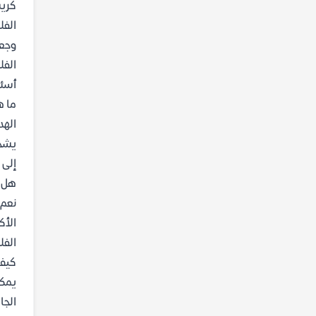
كريس
الفل
وجعل
الفل
أسئل
ما ه
الهد
يشجع
إلى 
هل ه
نعم،
الأك
الفل
كيف 
يمكن
الجا