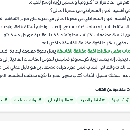
م في اتخاذ قرارات أكثر وعياً وتشكيل رؤية أوسع للحياة.
ي أهمية الحوار السقراطي في عصرنا الحالي؟
 أهمية الحوار السقراطي في عصرنا الحالي في قدرته على تعزيز التفاهم الم
الاستقطابات. إنه يعلمنا كيف نستمع بإنصات، ونطرح أسئلة بناءة، ونبحث عن
ي لتنمية مجتمعات أكثر تسامحاً وتفتحاً فكرياً، وقادرة على حل مشكلاتها ا
 مقهى سقراط نكهة مختلفة للفلسفة ملخص pdf
تاب مقهى سقراط نكهة مختلفة للفلسفة
يمثل دعوة مفتوحة لإعادة اكتشاف
اديمية. إنه يجسد رؤية كريستوفر فيليبس لتحويل النقاشات العادية إلى 
ا للذات وللعالم. الكتاب ليس مجرد قراءة ممتعة، بل هو دليل عملي لكل من
تية. يمكنك تحميل الكتاب كتاب مقهى سقراط نكهة مختلفة للفلسفة pdf مجانا من موقع مكتبة ياسمين.
ت مفتاحية عن الكتاب
أزمة الهجرة
# أطفال الحدود
# فاليريا لويزلي
# رواية اجتماعية
# رحل