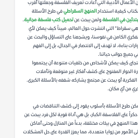
الأعمال الأدبية التي أعادت تعريف الفلسفة وجعلتها أقرب
كتاب كيفية استخدام
المنهج السقراطي
في طرح الأسئلة
لمبتدئين في الفلسفة
ولمن يبحث عن
تحميل كتب فلسفة مجانية
.
 سقراط" التي انتشرت حول العالم، مبيناً كيف يمكن لأي
فكري الكامن في نفوسنا، ويشجعنا على التساؤل والبحث عن
ارات بناءة، لا تهدف إلى الانتصار في الجدال، بل إلى الفهم
ي جميع جوانب حياتنا.
تجلى كيف يمكن لأشخاص من خلفيات متنوعة أن يجتمعوا
 الحوار المفتوح على كشف أفكار غير متوقعة وتأملات
 الفكرية أو يبحث عن مجتمع يشاركه شغفه بالأسئلة الكبرى.
ري من أي مكان.
يمكن طرح الأسئلة بأسلوب يقود إلى كشف التناقضات في
اً على الفلاسفة الكبار، بل هي أداة قوية لكل فرد يبحث عن
ا المنهج في بيئات مختلفة، بدءاً من المنازل وحتى أماكن
ى الأمور من زوايا متعددة، مما يعزز القدرة على حل المشكلات