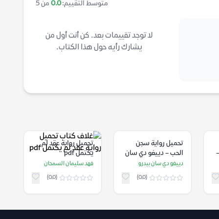
متوسط التقييم:
0.0
من 5
لا توجد تقييمات بعد. كن أنت أول من
يشارك رأيه حول هذا الكتاب.
تحميل رواية سجن
تحميل رواية عقد لم
–
الحب – دييغو دي سان
يكتمل pdf
بيدرو
دييغو دي سان بيدرو
فهد سليمان السمحان
(0.0)
(0.0)