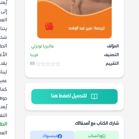
يُعت
إلى 
العم
يتنا
شخص 
الحق
المؤلف
فاليريا لويزلي
الأع
التصنيف
قريبا
يقدم
التقييم
(0)
لينا
عميق
كما 
للتحميل اضغط هنا
جوهر
يُعد
التف
شارك الكتاب مع أصدقائك
الحق
العم
واتساب
فيسبوك