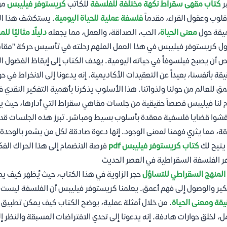
بر
كتاب مقهى سقراط نكهة مختلفة للفلسفة
للكاتب
كريستوفر فيليبس
من 
قلوب وعقول القراء، مقدماً
فلسفة عملية للحياة اليومية
. يستكشف هذا ال
يقة حول
معنى الحياة
، الحب، الصداقة، والعمل، مما يجعله
دليلًا مثاليًا ل
ول كريستوفر فيليبس في هذا العمل الملهم رحلته في تأسيس حركة "مقاهي
أن يصبح فيلسوفاً في حياته اليومية. يهدف الكتاب إلى إيقاظ الفضول ال
يقة بأنفسنا، بعيداً عن التعقيدات الأكاديمية. إنه يدعونا إلى الانخراط في حو
مق للعالم من حولنا ولذواتنا. هذا الأسلوب يذكرنا بأهمية التفكير النقدي ف
 لنا فيليبس قصصاً حقيقية من جلسات مقاهي سقراط التي أدارها، حيث ي
قشوا قضايا فلسفية معقدة بأسلوب بسيط ومباشر. تبرز هذه الجلسات قدرة
ة، مما يثري فهمنا لمعنى الوجود. إنها دعوة صادقة لكل من يشعر بالوحدة
يتيح لك
كتاب كريستوفر فيليبس pdf
فرصة الانضمام إلى هذا الحراك الفك
 الفلسفة السقراطية في العصر الحديث
المنهج السقراطي للتساؤل
حجر الزاوية في هذا الكتاب، حيث يُظهر كيف 
كير والوصول إلى فهم أعمق. يعلمنا كريستوفر فيليبس أن الفلسفة ليست حكر
يقة ومعنى الحياة
. من خلال أمثلة عملية، يوضح الكتاب كيف يمكن تطبيق هذ
ل، لخلق حوارات هادفة. إنه يدعونا إلى تحدي الافتراضات المسبقة والنظر إل