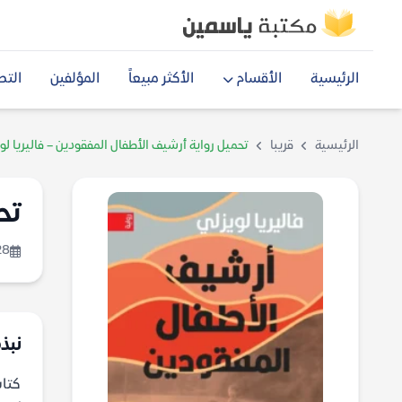
الرئيسية
الأقسام
الأكثر مبيعاً
المؤلفين
التص
الرئيسية
قريبا
تحميل رواية أرشيف الأطفال المفقودين – فاليريا لوي
تح
28
نبذ
كتاب م