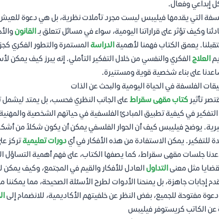
 إبداعي وفعال.
سفة التي يقدمها فيليبس ليست مجرد تأملات نظرية، بل هي دعوة للعيش ب
دئنا وكيف تؤثر على قراراتنا اليومية، سواء في مسائل تتعلق بـ
القانون
والأخ
بلنا. يعمق الكتاب فهمنا لأهمية
الدراسة
المستمرة والتطور الفكري كجزء 
يم
العلاج
الفكري والنفسي من خلال التفكير التأملي. إنه يبرز كيف يمكن لأ
عدنا على بناء شخصية قوية ومستنيرة.
قات الفلسفة في الحياة اليومية والبحث عن الذات
قتصر تأثير
كتاب مقهى سقراط
على الجانب النظري فحسب، بل يمتد ليشمل ت
التفكير في كيفية تطبيق المبادئ الفلسفية في حياتهم الشخصية والمهنية، بد
ية. يوضح فيليبس كيف أن الحوار الفلسفي يمكن أن يكون شكلاً من أشك
ة للتفكير. يمكن الاستفادة من هذه الأفكار في أي
دورات تعليمية
تركز على
دنا جلسات مقهى سقراط، كما يصفها الكتاب، على فهم أهمية التساؤل المس
ضايا مثل معنى
التداول
العادل للأفكار والقيم في المجتمع، وكيف يمكن لل
قدم إجابات جاهزة، بل يمنحنا الأدوات لطرح الأسئلة الصحيحة، مما يمكننا من
 دعوة مفتوحة للجميع، بغض النظر عن خلفيتهم الأكاديمية، للانضمام إلى
ال
 عن الكاتب كريستوفر فيليبس