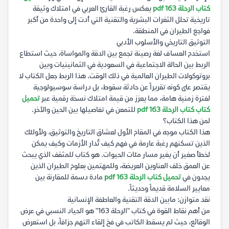
كتاب الرحلة 163 pdf
يعكس رغبة القارئ العربي في امتلاك وثيقة
تاريخية تحلل الثغرات البشرية والتقنية التي أدت إلى واحدة من أكبر
فواجع الطيران في المنطقة.
التوثيق التاريخي والأسلوب الأدبي
استخدم العساف لغة رصينة تجمع بين الدقة والمواساة، حيث استطاع
الربط بين الحالة الاجتماعية في السعودية في الثمانينيات وبين
بروتوكولات الطيران العالمية في ذلك الوقت. هذا الربط جعل الكتاب لا
يقتصر على كونه تقريراً عن حادثة سقوط، بل دراسة سوسيولوجية
لفترة زمنية هامة، مما يعزز من قيمة امتلاك نسخة رقمية عبر
تحميل
كتاب كتاب الرحلة 163 pdf
للتمعن في تفاصيلها بين الحين والآخر.
لمن هذا الكتاب؟
هذا الكتاب موجه في المقام الأول لعشاق التاريخ والتوثيق، ولأولئك
الذين تسكنهم رغبة عارمة في فهم كيف تُدار الأزمات وكيف يمكن
لخطأ صغير أن يغير مسار مئات الحيوات. هو كتاب للمثقف الذي يبحث
عن العمق خلف العناوين العريضة، وللمهتمين بعلوم الطيران الذين
يجدون في
تحميل كتاب الرحلة 163 pdf
مادة دسمة للمقارنة بين
معايير السلامة قديماً وحديثاً.
نقد متوازن: مابين الدقة التقنية والعاطفة الإنسانية
من أهم نقاط القوة في كتاب "الرحلة 163" هو الحياد النسبي في عرض
الوقائع، حيث لم يسقط الكاتب في فخ إلقاء التهم جزافاً، بل استعرض