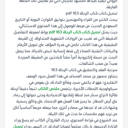
الروائي ليعيد صياغة المشهد للأجيال التي لم تعايش تلك اللحظة
الفارقة.
تحميل كتاب كتاب الرحلة 163 pdf
يبحث الكثير من القراء والمهتمين بتوثيق الكوارث الجوية أو التاريخ
السعودي الحديث عن فرصة للوصول إلى هذا المحتوى الاستثنائي،
حيث يمثل
تحميل كتاب كتاب الرحلة 163 pdf
بوابة لمعرفة التفاصيل
الدقيقة التي قد تغيب عن الروايات الشفهية المتداولة. إن القيمة
الحقيقية في هذا الكتاب تكمن في قدرة المؤلف على تحويل الأرقام
والبيانات التقنية الصماء إلى قصة إنسانية تنبض بالحياة، مما يجعل
البحث عن نسخة إلكترونية أمراً ملحاً للباحثين عن الحقيقة المجردة
بعيداً عن صخب الشائعات.
سردية الفقد والتحقيق في كتاب الرحلة 163
يتجاوز منصور بن محمد العساف في هذا العمل حدود الوصف
التقليدي؛ فهو لا يكتفي بسرد وقائع الحادثة، بل يغوص في
سيكولوجية اللحظات الأخيرة. يتضمن
ملخص الكتاب
تتبعاً دقيقاً لرحلة
طائرة التراي ستار منذ لحظة إقلاعها الاعتيادية وحتى تحولها إلى رماد
على أرض المطار. ما يميز هذا العمل هو الاعتماد على وثائق رسمية
وشهادات قد لا تجدها في مصادر أخرى، مما يجعله مرجعاً أساسياً لكل
من يريد فهم ملابسات ما حدث في تلك الليلة.
عند الشروع في قراءة المحتوى، يدرك القارئ أن الكاتب لم يسعَ وراء
الإثارة الرخيصة، بل كان مخلصاً لضحايا الحادثة. إن السعي وراء
تحميل