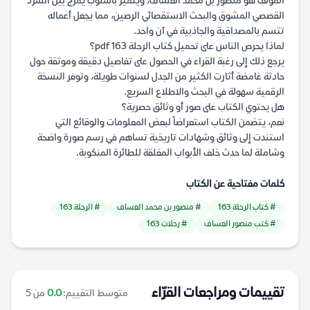
المؤلف هو منصور بن محمد العساف، ويتميز بأسلوب يمزج بين السرد
القصصي المشوق والبحث الاستقصائي الرصين، مما يجعل أعماله
تتسم بالمصداقية والجاذبية في آن واحد.
لماذا يحرص الناس على تحميل كتاب الرحلة 163 pdf؟
يرجع ذلك إلى رغبة القراء في الحصول على تفاصيل دقيقة وموثقة حول
حادثة غامضة أثارت الكثير من الجدل لسنوات طويلة، وتوفر النسخة
الرقمية سهولة في البحث والاطلاع السريع.
هل يحتوي الكتاب على صور أو وثائق حصرية؟
نعم، يتضمن الكتاب استعراضاً لبعض المعلومات والوقائع التي
استندت إلى وثائق وشهادات تاريخية تساهم في رسم صورة واضحة
وشاملة لما حدث خلف الأبواب المغلقة للطائرة المنكوبة.
كلمات مفتاحية عن الكتاب
# كتاب الرحلة 163
# منصور بن محمد العساف
# الرحلة 163
# كتب منصور العساف
# رحلات 163
تقييمات ومراجعات القرّاء
متوسط التقييم:
0.0
من 5