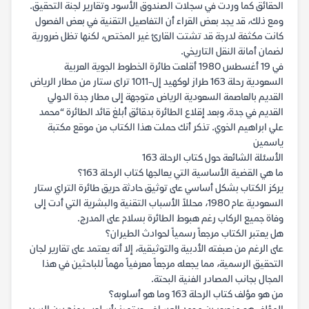
الحقائق كما وردت في سجلات الصندوق الأسود وتقارير لجنة التحقيق.
ومع ذلك، قد يجد بعض القراء أن التفاصيل التقنية في بعض الفصول
كانت مكثفة لدرجة قد تشتت القارئ غير المختص، لكنها تظل ضرورية
لضمان أمانة النقل التاريخي.
في 19 أغسطس 1980 أقلعت طائرة الخطوط الجوية العربية
السعودية رحلة 163 طراز لوكهيد إل-1011 تراى ستار من مطار الرياض
القديم بالعاصمة السعودية الرياض متوجهة إلى مطار جدة الدولي
القديم في جدة، وبعد إقلاع الطائرة بدقائق أبلغ قائد الطائرة “محمد
علي ابراهيم الخوي. تذكر أنك حملت هذا الكتاب من موقع مكتبة
ياسمين
الأسئلة الشائعة حول كتاب الرحلة 163
ما هي القضية الأساسية التي يعالجها كتاب الرحلة 163؟
يركز الكتاب بشكل أساسي على توثيق حادثة حريق طائرة التراي ستار
السعودية عام 1980، محللاً الأسباب التقنية والبشرية التي أدت إلى
وفاة جميع الركاب رغم هبوط الطائرة بسلام على المدرج.
هل يعتبر الكتاب مرجعاً رسمياً لحوادث الطيران؟
على الرغم من صبغته الأدبية والتوثيقية، إلا أنه يعتمد على تقارير لجان
التحقيق الرسمية، مما يجعله مرجعاً معرفياً مهماً للباحثين في هذا
المجال بجانب المصادر الفنية البحتة.
من هو مؤلف كتاب الرحلة 163 وما هو أسلوبه؟