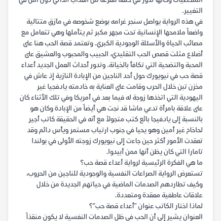
الشخصيات وكأنها تدور في حلقة مفرغة من العذاب الذاتي دون أمل في
التغيير.
في هذه الرواية يواصل سنجر غرامه بوضع شخوصه في مآزق متتالية
واضعاً ملامحها الإنسانية تحت مجهر مكبر ثم يتأملها وهي تتعامل مع
مصائب الحياة والأسئلة الوجودية الكبري. وتعتمد قصة الحب هنا على
أضلاع مثلت قصص الحب التقليدي، الحبيب والمحبوب والعشيق على
المحبة والتضحية التي تكافأ بالخيانة. وتدور أحداث العمل الجديد أعداء
قصة حب في نيويورك حول أحد الناجين من الإبادة النازية إذ عاش في
مخزن تبن خلال الحرب وقامت على العناية به خادمته يادفجيا غير
اليهودية التي اتخذها زوجة له فيما بعد في أمريكا وفي تلك الأثناء كان
على علاقة بامرأة تدعي ماشا قد نجت هي أيضاً من الإبادة وكان هو
بالنسبة إلى يادفيجا بائع كتب متجولاً مع أنه في الحقيقة كاتب أجير
لحاخام غير أمين وهو يحيا في جنوب ارتياب مستمر ويأس دائم وقد
تعقدت الأمور أكثر حين جاءت إلى نيويورك زوجته الأولى في بولندا
تامارا التي كان يظن أنها ممن أبيدوا.
ما هي الفكرة الرئيسية لرواية أعداء قصة حب؟
تستعرض الرواية الصراعات النفسية والوجودية للناجين من الحروب،
وكيف تطاردهم الصدمات الماضية في حياتهم الجديدة من خلال
علاقات عاطفية معقدة ومتعددة.
لماذا اختار الكاتب عنوان "أعداء قصة حب"؟
العنوان يشير إلى أن الحب في ظل الصدمات النفسية لا يكون منقذاً