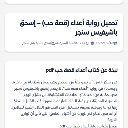
تحميل رواية أعداء (قصة حب) – إسحق
باشيفيس سنجر
2026/07/05
الروايات العالمية المترجمة
إسحق باشيفيس سنجر
نبذة عن كتاب أعداء قصة حب pdf
هل يمكن للمرء أن ينجو حقاً من الجحيم وهو يحمل شظاياه في ذاكرته
وجسده؟ في رواية "أعداء قصة حب"، لا يقدم إسحق باشيفيس سنجر
مجرد حكاية عن الخيانة أو العلاقات المتشابكة، بل يشرّح الروح
البشرية الممزقة بين رغبة البقاء العارمة وشعور الذنب القاتل بالنجاة.
إنها دراما وجودية عميقة تتساءل: هل الحب هو الملاذ الأخير للخلاص،
أم أنه مجرد قناع آخر للهرب من أشباح الماضي التي تأبى أن توارى
الثرى؟
تحميل كتاب رواية أعداء قصة حب pdf