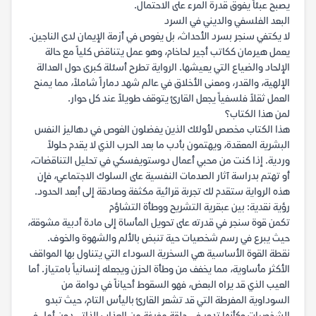
يصبح عبئاً يفوق قدرة المرء على الاحتمال.
البعد الفلسفي والديني في السرد
لا يكتفي سنجر بسرد الأحداث، بل يغوص في أزمة الإيمان لدى الناجين.
يعمل هيرمان ككاتب أجير لحاخام، وهو عمل يتناقض كلياً مع حالة
الإلحاد والضياع التي يعيشها. الرواية تطرح أسئلة كبرى حول العدالة
الإلهية، والقدر، ومعنى الأخلاق في عالم شهد دماراً شاملاً، مما يمنح
العمل ثقلاً فلسفياً يجعل القارئ يتوقف طويلاً عند كل حوار.
لمن هذا الكتاب؟
هذا الكتاب مخصص لأولئك الذين يفضلون الغوص في دهاليز النفس
البشرية المعقدة، ويهتمون بأدب ما بعد الحرب الذي لا يقدم حلولاً
وردية. إذا كنت من محبي أعمال دوستويفسكي في تحليل التناقضات،
أو تهتم بدراسة آثار الصدمات النفسية على السلوك الاجتماعي، فإن
هذه الرواية ستقدم لك تجربة قرائية مكثفة وصادقة إلى أبعد الحدود.
رؤية نقدية: بين عبقرية التشريح ووطأة التشاؤم
تكمن قوة سنجر في قدرته على تحويل المأساة إلى مادة أدبية مشوقة،
حيث يبرع في رسم شخصيات حية تنبض بالألم والشهوة والخوف.
نقطة القوة الأساسية هي السخرية السوداء التي يتناول بها المواقف
الأكثر مأساوية، مما يخفف من وطأة الحزن ويجعله إنسانياً بامتياز. أما
العيب الذي قد يراه البعض، فهو السقوط أحياناً في دوامة من
السوداوية المفرطة التي قد تشعر القارئ باليأس التام، حيث تبدو