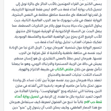
يسعى الكثير من القراء المهتمين بالأدب الحائز على جائزة نوبل إلى
تحميل كتاب رواية أعداء قصة حب pdf، ليس فقط لقيمتها التاريخية،
بل لقدرتها المذهلة على ملامسة مناطق مظلمة في النفس البشرية.
الرواية تضعك في قلب نيويورك ما بعد الحرب العالمية الثانية، حيث
يحاول الناجون بناء حياة جديدة فوق ركام من الذكريات المحطمة، مما
يجعل البحث عن النسخة الإلكترونية أو الورقية ضرورة لكل متذوق
للأدب الرفيع الذي يمزج بين الواقعية القاسية والفلسفة الوجودية.
تفكيك شفرات العذاب: تحليل رواية أعداء قصة حب
تتمحور الرواية حول شخصية "هيرمان برودر"، الرجل الذي نجا من الإبادة
ليجد نفسه في متاهة عاطفية وأخلاقية لا تقل ضراوة عن الحرب
نفسها. هيرمان ليس بطلاً بالمعنى التقليدي، بل هو إنسان محطم،
يعيش في حالة من الريبة المستمرة والارتباك الروحي، وهو ما يجعلنا
نتأمل بعمق من خلال
ملخص الكتاب
في طبيعة الالتزام والهوية.
النساء الثلاث: تجليات الصدمة والاحتياج
تتعقد حياة هيرمان حين يجد نفسه موزعاً بين ثلاث نساء، كل واحدة
منهن تمثل جانباً من ماضيه أو هربه: يادفيجا التي أنقذته في مخزن
التبن، وماشا التي تشاركه وجع "الهولوكوست"، وتامارا العائدة من
الموت لتعيد تذكيره بكل ما فقده. إن الرغبة في
تحميل رواية أعداء
قصة حب pdf
غالباً ما تنبع من الفضول لمعرفة كيف سيتعامل هيرمان
مع هذا الحصار العاطفي، وكيف يمكن للحب أن يتحول إلى "عدو" حين