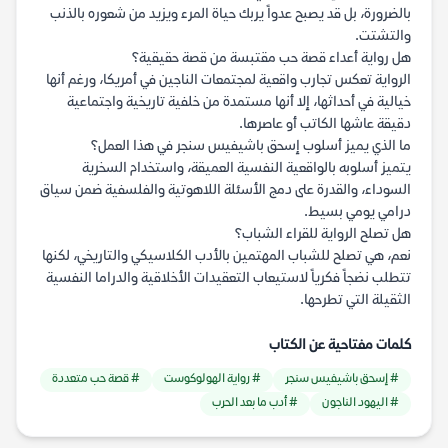
بالضرورة، بل قد يصبح عدواً يربك حياة المرء ويزيد من شعوره بالذنب
والتشتت.
هل رواية أعداء قصة حب مقتبسة من قصة حقيقية؟
الرواية تعكس تجارب واقعية لمجتمعات الناجين في أمريكا، ورغم أنها
خيالية في أحداثها، إلا أنها مستمدة من خلفية تاريخية واجتماعية
دقيقة عاشها الكاتب أو عاصرها.
ما الذي يميز أسلوب إسحق باشيفيس سنجر في هذا العمل؟
يتميز أسلوبه بالواقعية النفسية العميقة، واستخدام السخرية
السوداء، والقدرة على دمج الأسئلة اللاهوتية والفلسفية ضمن سياق
درامي يومي بسيط.
هل تصلح الرواية للقراء الشباب؟
نعم، هي تصلح للشباب المهتمين بالأدب الكلاسيكي والتاريخي، لكنها
تتطلب نضجاً فكرياً لاستيعاب التعقيدات الأخلاقية والدراما النفسية
الثقيلة التي تطرحها.
كلمات مفتاحية عن الكتاب
# إسحق باشيفيس سنجر
# رواية الهولوكوست
# قصة حب متعددة
# اليهود الناجون
# أدب ما بعد الحرب