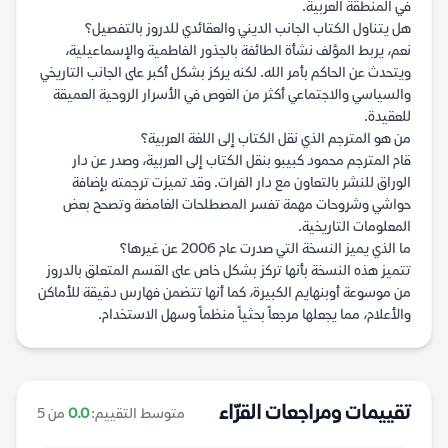
في المنطقة العربية.
هل يتناول الكتاب الجانب الديني والعقائدي للدروز بالتفصيل؟
نعم، يربط المؤلف نشأة الطائفة بالجذور الفاطمية والإسماعيلية،
ويتحدث عن الحاكم بأمر الله. لكنه يركز بشكل أكبر على الجانب التاريخي
والسياسي والاجتماعي أكثر من الغوص في الأسرار الروحية العميقة
للعقيدة.
من هو المترجم الذي نقل الكتاب إلى اللغة العربية؟
قام المترجم محمود كبيبو بنقل الكتاب إلى العربية، وصدر عن دار
الوراق للنشر بالتعاون مع دار الفرات. وقد تميزت ترجمته بإضافة
حواشي وشروحات مهمة تفسر المصطلحات الغامضة وتصحح بعض
المعلومات التاريخية.
ما الذي يميز النسخة التي صدرت عام 2006 عن غيرها؟
تتميز هذه النسخة بأنها تركز بشكل خاص على القسم المتعلق بالدروز
من موسوعة أوبنهايم الكبيرة، كما أنها تتضمن فهارس دقيقة للأماكن
والأعلام، مما يجعلها مرجعاً بحثياً منظماً وسهل الاستخدام.
تقييمات ومراجعات القرّاء
متوسط التقييم:
0.0
من 5