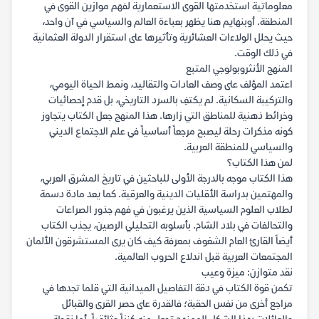
معلوماتية استخدمتها القوى الاستعمارية لفهم موازين القوى في
المنطقة. أوبنهايم هنا يظهر بعباءة العالم والسياسي في آن واحد،
حيث يحلل الولاءات العشائرية وتأثيرها على استقرار الدولة العثمانية
في ذلك الوقت.
المنهج الأنثروبولوجي المتبع
اعتمد المؤلف على وصف العادات والتقاليد، ونمط الحياة اليومي،
والتركيبة السكانية. لم يكتفِ بالسرد التاريخي، بل قدم إحصائيات
وخرائط ذهنية للمناطق التي زارها. هذا المنهج جعل الكتاب يتجاوز
كونه مذكرات رحلة ليصبح مرجعاً أساسياً في علم الاجتماع الديني
والسياسي للمنطقة العربية.
لمن هذا الكتاب؟
هذا الكتاب موجه بالدرجة الأولى للباحثين في تاريخ المشرق العربي،
والمهتمين بدراسة الأقليات الدينية والعرقية. كما يعد مادة دسمة
لطلاب العلوم السياسية الذين يرغبون في فهم جذور الصراعات
والتحالفات في بلاد الشام. بأسلوبه التحليلي الرصين، يجذب الكتاب
أيضاً القارئ العام الشغوف بمعرفة كيف كان يرى المستشرقون الألمان
المجتمعات العربية قبل اندلاع الحروب العالمية.
نقد متوازن: ميزة وعيب
تكمن قوة الكتاب في دقة التفاصيل الميدانية التي قلما تجدها في
مراجع أخرى من نفس الحقبة؛ فالقدرة على حصر القرى والقبائل