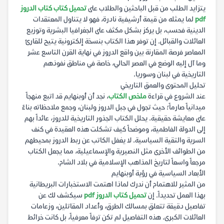
يتزايد الطلب من قبل الباحثين والطلاب على
تحميل كتاب كتاب الدروز
pdf
لما يمثله من قيمة أرشيفية نادرة، فهو لا يتناول المعتقدات
الدينية فحسب، بل يركز بشكل مكثف على الجغرافيا البشرية وتوزيع
العائلات والقبائل. إن توفر هذا الكتاب بنسخة إلكترونية يتيح للقارئ
المعاصر فرصة المقارنة بين واقع الدروز في نهاية القرن التاسع عشر
وما آل إليه الوضع في العصر الحالي، خاصة في مناطق نفوذهم
التاريخية في لبنان وسوريا.
تحليل المحتوى والعمق التاريخي
عند الشروع في قراءة
ملخص الكتاب
، نجد أن أوبنهايم قد اتبع منهجاً
ميدانياً صارماً؛ حيث تجول في جبل الدروز ولبنان، وجمع ملاحظاته بناءً
على معايشة حقيقية. يحلل الكتاب الجذور التاريخية للدروز، عائداً بهم
إلى الدولة الفاطمية، وموضحاً كيف تشكلت هذه العقيدة في كنف
السرية والتقية السياسية. لا يغفل الكاتب عن ربط الدروز بمحيطهم
من الطوائف الأخرى مثل النصيرية والإسماعيلية، مما يجعل الكتاب
مرجعاً واسعاً لتاريخ المذاهب الإسلامية في بلاد الشام.
الأبعاد السياسية في رؤية أوبنهايم
من المثير للاهتمام أن ندرك لماذا اهتمت الاستخبارات البريطانية
بهذا العمل تحديداً. إن
تحميل كتاب الدروز pdf
سيكشف لك عن
تفاصيل دقيقة تتعلق بمسالك الطرق، وأعداد المقاتلين، وزعامات
العائلات الكبرى. هذه التفاصيل لم تكن ترفاً معرفياً، بل كانت خرائط