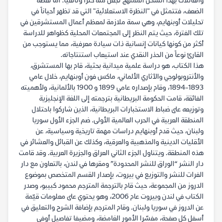
والعائلات بهذا الشكل الممنهج تجعل منه كنزاً وثائقياً. أما نقطة
الضعف، فتتمثل في "النظرة الاستعلائية" التي قد تظهر أحياناً في
تحليلات أوبنهايم، وهي سمة ملازمة لمعظم أعمال المستشرقين في
تلك الفترة، حيث يتم النظر إلى المجتمعات المحلية كظواهر للدراسة
أكثر من كونها كيانات إنسانية ذات سيادة معرفية، مما يستوجب من
القارئ نوعاً من الحذر النقدي عند استيعاب استنتاجاته.
هذا الكتاب، هو دراسة علمية ميدانية بحثية، قام بها المستشرق،
والأنتروبولوجي والآثاري الألماني، ماكس فون أوبنهايم، خلال عامي
1893-1894، وقام بإصداره عامي 1899 و 1900 بالألمانية، ولأهميته
الفائقة، قامت الحكومة البريطانية بترجمته إلى اللغة الإنجليزية
وتوزيعه على ضباط الاستخبارات البريطانية، الذين شاركوا باحتلال
المنطقة العربية في الحرب العالمية الأولى. ضم الجزء الأول سوريا
ولبنان، حيث قدم أوبنهايم دراسات مهمة تاريخية وسياسية، عن
الأقليات الدينية والمذهبية والعرقية، وكذلك عن القبائل والعشائر في
هذه المنطقة. ويتناول الجزء الثاني العراق والجزيرة العربية. وقد قامت
دار النشر “الوراق للنشر المحدودة” ومقرها في لندن، بالتعاون مع دار
الفرات للنشر والتوزيع في بيروت، بإصدار القسم المتخصص بموضوع
الدروز من المجموعة، حيث قام بالترجمة المترجم محمود كبيبو، وصدر
الكتاب في لندن وبيروت عام 2006، وهو يحتوي على معلومات قيّمة
عن الدروز في سوريا ولبنان. وقام المترجم بإضافة الشرح والتعليق في
أسفل كل صفحة، مفسّرا الأمور الغامضة، ومضيفا تفاصيل أوفى