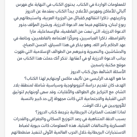
للمعلومات الواردة في الكتاب. يحتوي الكتاب في النهاية على فهرس
ألبائي للأماكن وفهرس للأعلام. يبدأ الكتاب بمقدمة عن الدروز
وتاريخهم، ذاكرا انتقالهم كقبائل من الجزيرة العربية، واستيطانهم في
ربوع لبنان، وتقبّلهم فيما بعد الدعوة الدرزية. ويشرح المؤلف جذور
الدعوة الدرزية، التي نبعت من الفاطمية، فالإسماعلية، مارا
بالقرامطة، ذاكرا العباسيين، ومركّزا اهتمامه بالفاطميين، وخاصة في
عهد الحاكم بأمر الله. وهو يذكر في هذا السياق، الحسن الصباح،
والحشاشين، والنصيرية وغيرهم من الطوائف الإسلامية التي ظهرت
بجانب الدعوة الدرزية أو في أعقابها. تذكر أنك حملت هذا الكتاب من
موقع مكتبة ياسمين
الأسئلة الشائعة حول كتاب الدروز
ما هو الهدف الرئيسي من تأليف ماكس أوبنهايم لهذا الكتاب؟
الهدف كان تقديم دراسة أنثروبولوجية وسياسية شاملة لمنطقة بلاد
الشام، مع التركيز على الطوائف والأقليات. وقد سعى أوبنهايم لتوثيق
البنى القبلية والاجتماعية التي كانت مجهولة إلى حد كبير بالنسبة
للأوروبيين في ذلك الوقت.
لماذا اهتمت المخابرات البريطانية بترجمة كتاب الدروز؟
بسبب الدقة المتناهية في رصد التوزيع السكاني والجغرافي والقدرات
العسكرية والتحالفات القبلية. هذه المعلومات كانت حيوية لضباط
الاستخبارات البريطانية خلال الحرب العالمية الأولى لتنفيذ مخططاتهم