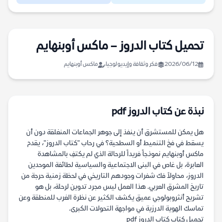
تحميل كتاب الدروز – ماكس أوبنهايم
2026/06/12
فكر وثقافة وإيديولوجيا
ماكس أوبنهايم
نبذة عن كتاب الدروز pdf
هل يمكن للمستشرق أن ينفذ إلى جوهر الجماعات المنغلقة دون أن
يسقط في فخ التنميط أو السطحية؟ في رحاب "كتاب الدروز"، يقدم
ماكس أوبنهايم نموذجاً فريداً للرحالة الذي لم يكتفِ بالمشاهدة
العابرة، بل غاص في البنى الاجتماعية والسياسية لطائفة الموحدين
الدروز، محاولاً فك شفرات وجودهم التاريخي في لحظة زمنية حرجة من
تاريخ المشرق العربي. هذا العمل ليس مجرد تدوين لرحلة، بل هو
تشريح أنثروبولوجي عميق يكشف الكثير عن نظرة الغرب للمنطقة وعن
تماسك الهوية الدرزية في مواجهة التحولات الكبرى.
تحميل كتاب كتاب الدروز pdf