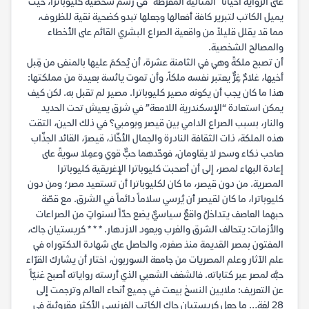
على الرواية أحياناً "المثالية المفرطة" في رسم شخصية كليوباترا، حيث
يميل الكاتب لتبرير كافة أفعالها وجعلها تبدو كضحية نقية للظروف،
مما قد يقلل قليلاً من واقعية الصراع البشري القائم على الأخطاء
والمصالح الشخصية.
أن تصبح ملكةً وهي في الثامنة عشرة، أن يُحكمَ عليها بالمنفى من قِبل
أخيها، غلامٌ غِرٌّ يعتبر نفسه ملكاً، وأن تموت يائسة بعيدة من مملكتها:
هذا ما كان يجب أن يكونه مصير كليوباترا. مصير لم تقبل به. لكن كيف
يمكن استعادة “الإسكندرية اللامعة” في شرق يعيش تحت الحديد
والنار، بسبب الصراع الدامي بين قيصر وبومبي؟ في ذلك الحين، التقت
هذه الملكة، ذات الثقافة النادرة والجمال الأخّاذ، قيصرَ، القائد الجذّاب
صاحب ذكاء وسحر لا يقاومان، فوحّدهما حبٌّ قوي وعمِلا سويةً على
إعادة البهاء لمصر، إلى أن أصحبت كليوباترا الإغريقية كليوباترا
المصرية. من دون قيصر، ما كان لكليوباترا أن تستعيد مصر؛ ومن دون
كليوباترا، ما كان لقيصر أن يُرسي سلاماً دائماً في الشرق. مع قصّة
حبهما العاصف يتداخلُ واقعٌ سياسيٌّ يضع حدّاً لسنواتٍ من الصراعات
والأزمات: يتحالف الشرق والغرب ويعود الازدهار. * * * كريستيان جاك،
المفتون بمصر القديمة منذ صغره، والحاصل على شهادة الدكتوراه في
علم الآثار وعلم المصريات من جامعة السوربون، اختار أن يشارك القرّاء
حبَّه لمصر عبر كتاباته. فالشغف الشعبي الذي أرسته رواياته أصبح غنيّاً
عن التعريف: ملايين النسخ بيعت في جميع أنحاء العالم وترجمت إلى
28 لغة… ما جعل كريستيان جاك الكاتب الفرنسي الأكثر مقروئية في