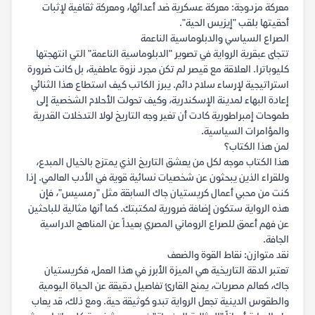
معركة مزدوجة: معركة عسكرية ضد أعدائها، ومعركة ثقافية لإثبات
أحقيتها بلقب "إيزيس الحية".
الصراع السياسي والدبلوماسية الناعمة
تتجلى عبقرية الرواية في تصوير "الدبلوماسية الناعمة" التي انتهجتها
كليوباترا. العلاقة مع قيصر لم تكن مجرد نزوة عاطفية، بل كانت ضرورة
استراتيجية لإرساء سلام دائم. يبرز الكاتب كيف استطاع هذا الثنائي
إعادة البهاء لمدينة الإسكندرية، وكيف تحولت الأحلام الشخصية إلى
طموحات إمبراطورية كادت أن تغير وجه التاريخ لولا التدخلات القدرية
والمؤامرات السياسية.
لمن هذا الكتاب؟
هذا الكتاب موجه لكل من يعشق التاريخ الذي يمتزج بالخيال المبدع،
وللقراء الذين يبحثون عن شخصيات نسائية قوية في الأدب العالمي. إذا
كنت من محبي أعمال كريستيان جاك السابقة مثل "رمسيس"، فإن
هذه الرواية ستكون إضافة ضرورية لمكتبتك. كما أنها مثالية للباحثين
عن فهم أعمق للصراع الروماني المصري بعيداً عن المناهج الدراسية
الجافة.
نقد متوازن: نقاط القوة والضعف
تعتبر الدقة التاريخية هي الميزة الأبرز في هذا العمل، فكريستيان
جاك، كعالم مصريات، يمنح القارئ تفاصيل دقيقة عن الحياة اليومية
والطقوس الدينية تجعل الرواية تبدو كوثيقة حية. ومع ذلك، قد يعاب