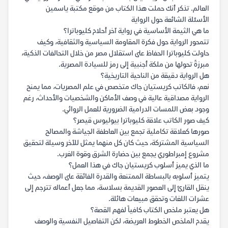
العالم. تذكر أنك حملت هذا الكتاب من موقع مكتبة ياسمين
الأسئلة الشائعة حول الرواية
ما هي الثيمة الأساسية في رواية آخر أحلام كليوباترا؟
تتمحور الرواية حول فكرة المقاومة السياسية والثقافية، وكيف
حاولت كليوباترا الحفاظ على استقلال مصر من خلال التحالفات الذكية،
مبرزةً تحولها من ملكة أجنبية إلى رمز للسيادة المصرية.
هل الرواية دقيقة من الناحية التاريخية؟
نعم، فالكاتب كريستيان جاك متخصص في علم المصريات، مما يمنح
الرواية مصداقية عالية في وصف الأماكن والشخصيات والأحداث، رغم
وجود بعض اللمسات الدرامية الضرورية للعمل الروائي.
كيف صور الكاتب علاقة كليوباترا بيوليوس قيصر؟
صورها كعلاقة تكاملية تجمع بين العاطفة الجياشة والمصالح
السياسية المشتركة، حيث كان كل منهما يمثل للآخر وسيلة لتحقيق
مشروع إمبراطوري يجمع بين حضارة الشرق وقوة الغرب.
ما الذي يميز أسلوب كريستيان جاك في هذا العمل؟
يتميز أسلوبه بالبساطة الممتنعة والقدرة الفائقة على الوصف، حيث
ينقل القارئ إلى العصور القديمة بسلاسة، مما جعل أعماله تترجم إلى
عشرات اللغات وتحقق مبيعات هائلة.
هل يعتبر ملخص الكتاب كافياً لفهم القصة؟
يقدم الملخص الخطوط العريضة، لكن التفاصيل النفسية والوصف