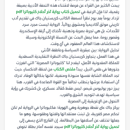
يبحث الكثير من القراء عن فرصة لاقتناء هذه التحفة الأدبية بصيغة
رقمية، لذا فإن الرغبة في
تحميل كتاب رواية آخر أحلام كليوباترا pdf
تزداد يوماً بعد يوم نظراً لسمعة الكاتب كريستيان جاك في تقديم أدب
تاريخي موثق أكاديمياً ومشوق روائياً. الرواية ليست مجرد سرد
للأحداث، بل هي تجربة بصرية وذهنية تأخذك إلى أزقة الإسكندرية
وقصور روما، مما يجعل البحث عن النسخة الإلكترونية وسيلة
لاستكشاف هذا العالم المفقود في أي وقت.
تحليل الرواية: بين عبقرية السياسة وعاطفة الأنثى
في هذا العمل، يتجاوز كريستيان جاك النظرة التقليدية السطحية
للملكة المقدونية الأصل، ليقدم لنا "كليوباترا المصرية" التي انغرزت
جذورها في طمي النيل. يبدأ
ملخص الكتاب
من لحظة الانكسار، حيث
تجد الملكة الشابة نفسها منبوذة ومنفية، لكنها بذكائها الوقاد تدرك
أن استعادة عرشها يتطلب تحالفاً مع القوة الصاعدة في الغرب. هنا
يبرز دور يوليوس قيصر، ليس فقط كقائد عسكري، بل كشريك في رؤية
سياسية تهدف لتوحيد الشرق والغرب.
التحول من الإغريقية إلى المصرية
يركز جاك على نقطة جوهرية وهي الهوية؛ فكليوباترا في الرواية لم تكن
تحكم مصر كغريبة، بل تبنت معتقداتها ولغتها وطقوسها، وهو ما
جعلها تختلف عن أسلافها من البطالمة. إن القارئ الذي يسعى إلى
تحميل رواية آخر أحلام كليوباترا pdf
سيجد نفسه أمام بطلة تخوض