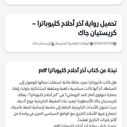
تحميل رواية آخر أحلام كليوباترا –
كريستيان جاك
2026/07/05
الروايات العالمية المترجمة
كريستيان جاك
نبذة عن كتاب آخر أحلام كليوباترا pdf
هل كانت كليوباترا مجرد ملكة فاتنة استغلت جمالها للوصول إلى
السلطة، أم أنها كانت سياسية داهية ومثقفة استثنائية حاولت إنقاذ
حضارة تتهاوى أمام المد الروماني؟ في "آخر أحلام كليوباترا"، يفكك
كريستيان جاك الأسطورة ليعيد بناء الحقيقة التاريخية بروح أدبية،
حيث تتحول الأحداث التاريخية الجافة إلى ملحمة إنسانية نابضة بالحياة،
تتصارع فيها الأحلام الكبرى مع الواقع السياسي المرير في واحدة من
أكثر فترات التاريخ تعقيداً.
تحميل كتاب رواية آخر أحلام كليوباترا pdf